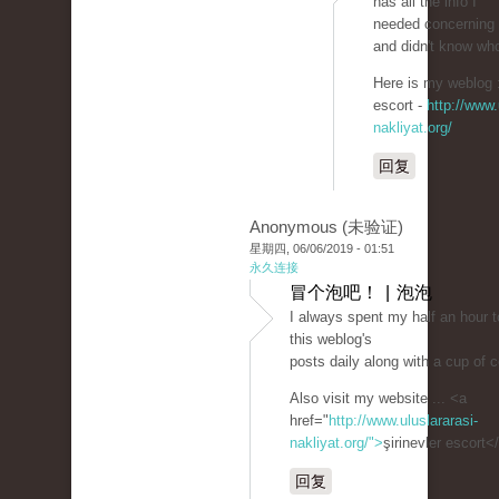
has all the info I
needed concerning 
and didn't know who
Here is my weblog ::
escort -
http://www.
nakliyat.org/
回复
Anonymous (未验证)
星期四, 06/06/2019 - 01:51
永久连接
冒个泡吧！ | 泡泡
I always spent my half an hour t
this weblog's
posts daily along with a cup of c
Also visit my website ... <a
href="
http://www.uluslararasi-
nakliyat.org/">
şirinevler escort<
回复