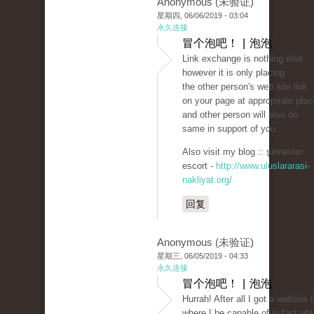
Anonymous (未验证)
星期四, 06/06/2019 - 03:04
永久连接
冒个泡吧！ | 泡泡
Link exchange is nothing else
however it is only placing
the other person's web site link
on your page at appropriate plac
and other person will also do
same in support of you.
Also visit my blog :: şirinevler
escort -
http://www.uluslararasi-
nakliyat.org/
回复
Anonymous (未验证)
星期三, 06/05/2019 - 04:33
永久连接
冒个泡吧！ | 泡泡
Hurrah! After all I got a website 
where I be capable of in fact obt