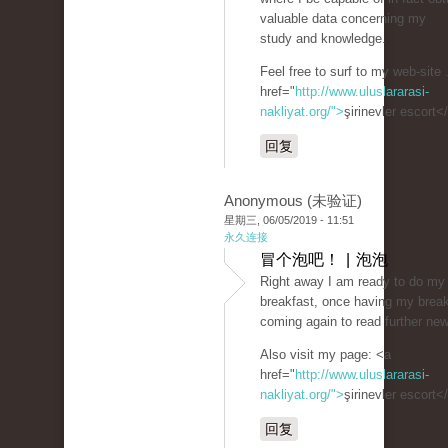
valuable data concerning my
study and knowledge.
Feel free to surf to my web-site 
href="
http://www.uluslararasi-
nakliyat.org/">
şirinevler escort<
回复
Anonymous (未验证)
星期三, 06/05/2019 - 11:51
永久连接
冒个泡吧！ | 泡泡
Right away I am ready to do my
breakfast, once having my break
coming again to read further ne
Also visit my page: <a
href="
http://www.uluslararasi-
nakliyat.org/">
şirinevler escort<
回复