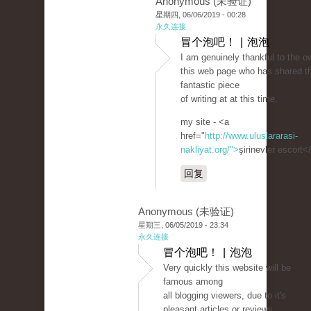
Anonymous (未验证)
星期四, 06/06/2019 - 00:28
永久连接
冒个泡吧！ | 泡泡
I am genuinely thankful to the o
this web page who has shared th
fantastic piece
of writing at at this time.
my site - <a
href="
http://www.uluslararasi-
nakliyat.org/">
şirinevler escort<
回复
Anonymous (未验证)
星期三, 06/05/2019 - 23:34
永久连接
冒个泡吧！ | 泡泡
Very quickly this website will be
famous among
all blogging viewers, due to it's
pleasant articles or reviews