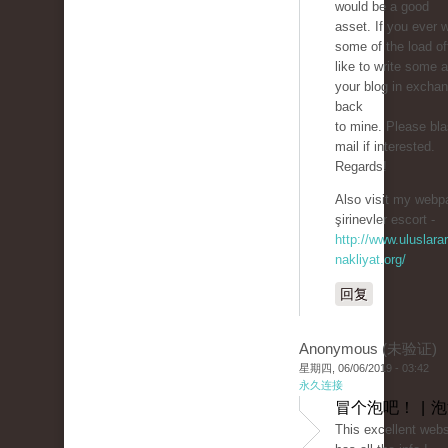
would be a good
asset. If you ever 
some of the load off,
like to write some a
your blog in exchan
back
to mine. Please bla
mail if interested.
Regards!
Also visit my webpa
şirinevler escort -
http://www.uluslarar
nakliyat.org/
回复
Anonymous (未验证)
星期四, 06/06/2019 - 03:42
永久连接
冒个泡吧！ | 
This excellent websi