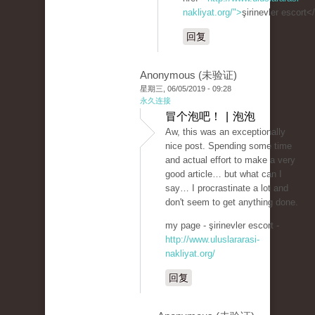
nakliyat.org/">
şirinevler escort<
回复
Anonymous (未验证)
星期三, 06/05/2019 - 09:28
永久连接
冒个泡吧！ | 泡泡
Aw, this was an exceptionally
nice post. Spending some time
and actual effort to make a very
good article… but what can I
say… I procrastinate a lot and
don't seem to get anything done.
my page - şirinevler escort -
http://www.uluslararasi-
nakliyat.org/
回复