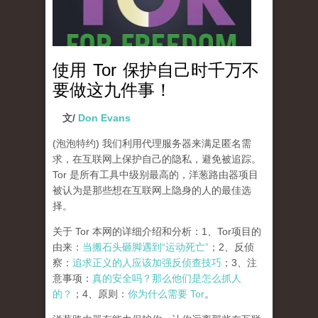
使用 Tor 保护自己时千万不
要做这九件事！
文/
Don Evans
(泡泡特约)
我们利用代理服务器来满足匿名需
求，在互联网上保护自己的隐私，避免被追踪。
Tor 是所有工具中级别最高的，洋葱路由器项目
被认为是那些想在互联网上隐身的人的最佳选
择。
关于 Tor 本网的详细介绍和分析：1、Tor项目的
由来：
当搬石头砸脚遇到“运动死亡”
；2、反侦
察：
追求正义的人应该加强反侦查技巧
；3、注
意事项：
真的安全吗？那么他们是怎么抓人
的？
；4、原则：
你为什么需要 Tor
。