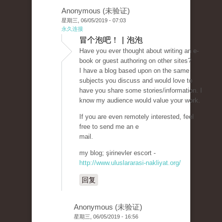
Anonymous (未验证)
星期三, 06/05/2019 - 07:03
永久连接
冒个泡吧！ | 泡泡
Have you ever thought about writing an e-
book or guest authoring on other sites?
I have a blog based upon on the same
subjects you discuss and would love to
have you share some stories/information. I
know my audience would value your work.
If you are even remotely interested, feel
free to send me an e
mail.
my blog; şirinevler escort -
http://www.uluslararasi-nakliyat.org/
回复
Anonymous (未验证)
星期三, 06/05/2019 - 16:56