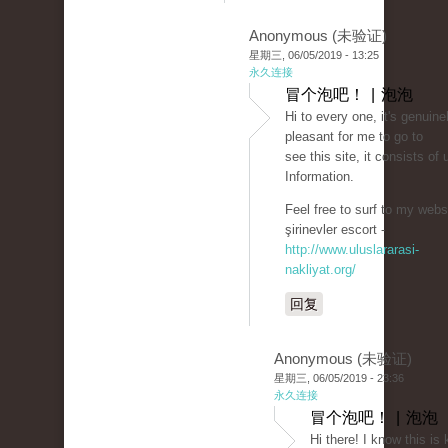
Anonymous (未验证)
星期三, 06/05/2019 - 13:25
永久连接
冒个泡吧！ | 泡泡
Hi to every one, it's genuine
pleasant for me to go to
see this site, it consists of 
Information.
Feel free to surf to my websi
şirinevler escort -
http://www.uluslararasi-
nakliyat.org/
回复
Anonymous (未验证)
星期三, 06/05/2019 - 23:36
永久连接
冒个泡吧！ | 泡泡
Hi there! I know this is 