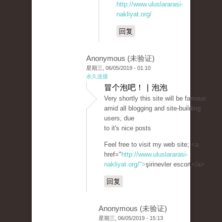
http://www.uluslararasi-
nakliyat.org/
回复
Anonymous (未验证)
星期三, 06/05/2019 - 01:10
永久连接
冒个泡吧！ | 泡泡
Very shortly this site will be famous
amid all blogging and site-building
users, due
to it's nice posts
Feel free to visit my web site; <a
href="
http://www.uluslararasi-
nakliyat.org/">
şirinevler escort</a>
回复
Anonymous (未验证)
星期三, 06/05/2019 - 15:13