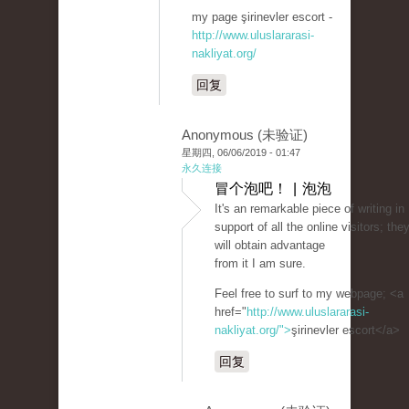
my page şirinevler escort -
http://www.uluslararasi-
nakliyat.org/
回复
Anonymous (未验证)
星期四, 06/06/2019 - 01:47
永久连接
冒个泡吧！ | 泡泡
It's an remarkable piece of writing in
support of all the online visitors; the
will obtain advantage
from it I am sure.
Feel free to surf to my webpage; <a
href="
http://www.uluslararasi-
nakliyat.org/">
şirinevler escort</a>
回复