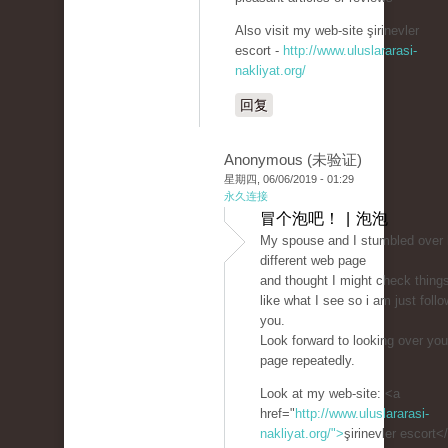
Also visit my web-site şirinevler
escort -
http://www.uluslararasi-
nakliyat.org/
回复
Anonymous (未验证)
星期四, 06/06/2019 - 01:29
永久连接
冒个泡吧！ | 泡泡
My spouse and I stumbled over 
different web page
and thought I might check things
like what I see so i am just follo
you.
Look forward to looking over yo
page repeatedly.
Look at my web-site: <a
href="
http://www.uluslararasi-
nakliyat.org/">
şirinevler escort<