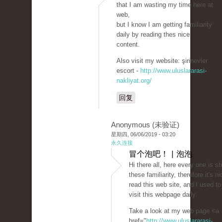
that I am wasting my time here at
web,
but I know I am getting familiarity
daily by reading thes nice
content.
Also visit my website: şirinevler
escort -
http://www.uluslararasi-
nakliyat.org/
回复
Anonymous (未验证)
星期四, 06/06/2019 - 03:20
永久连接
冒个泡吧！ | 泡泡
Hi there all, here every one is s
these familiarity, therefore it's ni
read this web site, and I used to
visit this webpage daily.
Take a look at my web page <a
href="
http://www.uluslararasi-