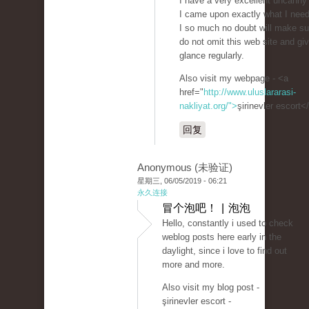
I have a very excellent uncanny 
I came upon exactly what I nee
I so much no doubt will make su
do not omit this web site and giv
glance regularly.
Also visit my webpage - <a
href="
http://www.uluslararasi-
nakliyat.org/">
şirinevler escort<
回复
Anonymous (未验证)
星期三, 06/05/2019 - 06:21
永久连接
冒个泡吧！ | 泡泡
Hello, constantly i used to check
weblog posts here early in the
daylight, since i love to find out
more and more.
Also visit my blog post -
şirinevler escort -