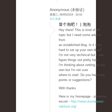
Anonymous (未验证)
星期三, 06/05/2019 - 20:02
永久连接
冒个泡吧！ | 泡泡
Hey there! This is kind of off
topic but I need some advice
from
an established blog. Is it very
hard to set up your own blog?
I'm not very techincal but I can
figure things out pretty fast.
I'm thinking about setting up my
own but I'm not sure
where to start. Do you have any
points or suggestions?
With thanks
Here is my homepage - şirinevler
escort -
http://www.uluslararasi-
nakliyat.org/