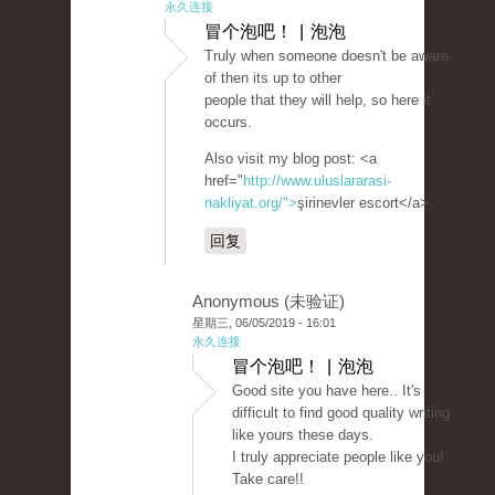
永久连接
冒个泡吧！ | 泡泡
Truly when someone doesn't be aware
of then its up to other
people that they will help, so here it
occurs.
Also visit my blog post: <a
href="
http://www.uluslararasi-
nakliyat.org/">
şirinevler escort</a>
回复
Anonymous (未验证)
星期三, 06/05/2019 - 16:01
永久连接
冒个泡吧！ | 泡泡
Good site you have here.. It's
difficult to find good quality writing
like yours these days.
I truly appreciate people like you!
Take care!!