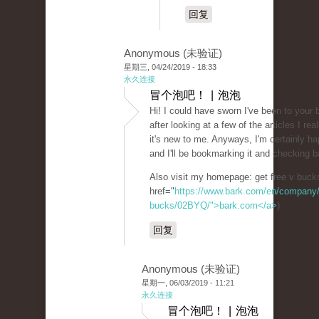
回复
Anonymous (未验证)
星期三, 04/24/2019 - 18:33
永久连接
冒个泡吧！ | 泡泡
Hi! I could have sworn I've been to your 
after looking at a few of the articles I rea
it's new to me. Anyways, I'm certainly ha
and I'll be bookmarking it and checking b
Also visit my homepage: get free v buck
href="
https://www.bark.com/en/company/fo
bucks/02BYQ/">bark.com</a>
)
回复
Anonymous (未验证)
星期一, 06/03/2019 - 11:21
永久连接
冒个泡吧！ | 泡泡