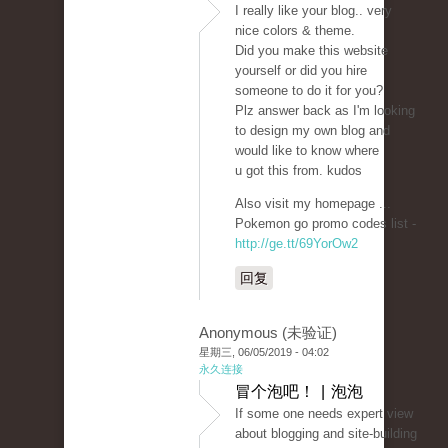
I really like your blog.. very
nice colors & theme.
Did you make this website
yourself or did you hire
someone to do it for you?
Plz answer back as I'm looking
to design my own blog and
would like to know where
u got this from. kudos
Also visit my homepage ...
Pokemon go promo codes list -
http://ge.tt/69YorOw2
回复
Anonymous (未验证)
星期三, 06/05/2019 - 04:02
永久连接
冒个泡吧！ | 泡泡
If some one needs expert view
about blogging and site-building