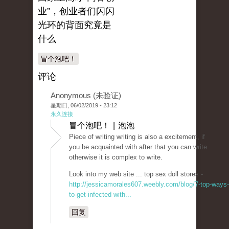
业”，创业者们闪闪
光环的背面究竟是
什么
冒个泡吧！
评论
Anonymous (未验证)
星期日, 06/02/2019 - 23:12
永久连接
冒个泡吧！ | 泡泡
Piece of writing writing is also a excitement, if
you be acquainted with after that you can write
otherwise it is complex to write.
Look into my web site ... top sex doll stores -
http://jessicamorales607.weebly.com/blog/7-top-ways-
to-get-infected-with...
回复