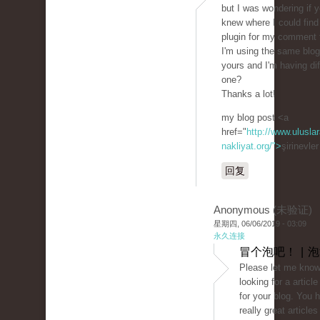
but I was wondering if 
knew where I could find
plugin for my comment
I'm using the same blog
yours and I'm having diff
one?
Thanks a lot!
my blog post <a
href="
http://www.uluslar
nakliyat.org/">
şirinevle
回复
Anonymous (未验证)
星期四, 06/06/2019 - 03:09
永久连接
冒个泡吧！ | 
Please let me know 
looking for a article
for your blog. You
really great articles