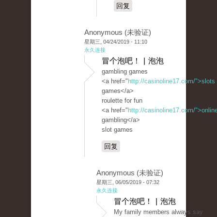
回复
Anonymous (未验证)
星期三, 04/24/2019 - 11:10
永久连接
冒个泡吧！ | 泡泡
gambling games
<a href="
http://casinoline17.com/">slots
games</a>
roulette for fun
<a href="
http://casinoline17.com/">onlin
gambling</a>
slot games
回复
Anonymous (未验证)
星期三, 06/05/2019 - 07:32
永久连接
冒个泡吧！ | 泡泡
My family members always say