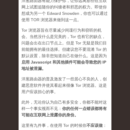
洋葱路由器有能力保护你，让你远离那些在互联
网上试图追随你的纠缠者和邪恶的权力。即使你
想成为另一个 Edward Snowden，你也可以通过
使用 TOR 浏览器来做到这一点。
Tor 浏览器旨在尽量减少间谍行为和窃听的机
会。当然没什么是完美的，Tor 也有它的缺点，
问题会出在出口节点上。但是 Tor 无疑是我们目
前能拥有的最佳选择。但建议您不要混淆 Tor 的
默认设置，除非您知道自己在做什么。这是因为
启用 Javascript 和其他插件可能会导致您的 IP
地址被泄漏
。
洋葱路由器的普及激发了一些居心不良的人，创
建恶意软件并使其看起来很像 Tor 浏览器。这是
用户应该担心的事。
此外，无论你认为自己有多安全，你都不能对这
样一个事实视而不见：
你的任何一点错误都将有
可能在互联网上泄露你的身份。
这里有九件事，在使用 Tor 的时候你
不应该做
：