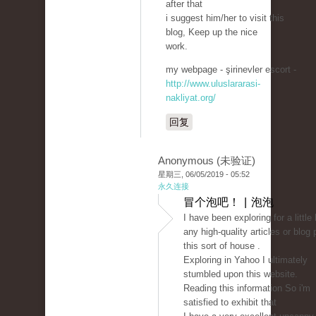
after that
i suggest him/her to visit this
blog, Keep up the nice
work.
my webpage - şirinevler escort -
http://www.uluslararasi-
nakliyat.org/
回复
Anonymous (未验证)
星期三, 06/05/2019 - 05:52
永久连接
冒个泡吧！ | 泡泡
I have been exploring for a little b
any high-quality articles or blog 
this sort of house .
Exploring in Yahoo I ultimately
stumbled upon this website.
Reading this information So i'm
satisfied to exhibit that