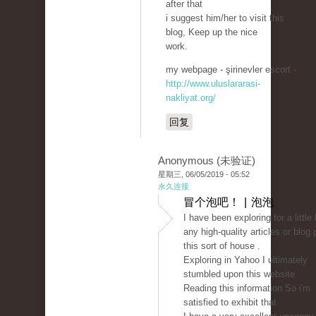
after that
i suggest him/her to visit this
blog, Keep up the nice
work.
my webpage - şirinevler escort -
http://www.uluslararasi-
nakliyat.org/
回复
Anonymous (未验证)
星期三, 06/05/2019 - 05:52
永久连接
冒个泡吧！ | 泡泡
I have been exploring for a little b
any high-quality articles or blog 
this sort of house .
Exploring in Yahoo I ultimately
stumbled upon this website.
Reading this information So i'm
satisfied to exhibit that