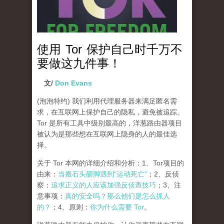
使用 Tor 保护自己时千万不
要做这九件事！
文/
Don Evans
(泡泡特约)
我们利用代理服务器来满足匿名需
求，在互联网上保护自己的隐私，避免被追踪。
Tor 是所有工具中级别最高的，洋葱路由器项目
被认为是那些想在互联网上隐身的人的最佳选
择。
关于 Tor 本网的详细介绍和分析：1、Tor项目的
由来：
当搬石头砸脚遇到“运动死亡”
；2、反侦
察：
追求正义的人应该加强反侦查技巧
；3、注
意事项：
真的安全吗？那么他们是怎么抓人
的？
；4、原则：
你为什么需要 Tor
。