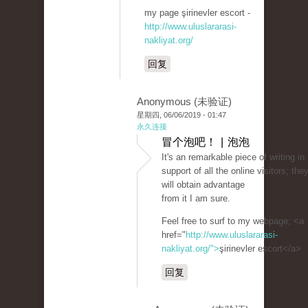
my page şirinevler escort -
http://www.uluslararasi-
nakliyat.org/
回复
Anonymous (未验证)
星期四, 06/06/2019 - 01:47
永久连接
冒个泡吧！ | 泡泡
It's an remarkable piece of writing in
support of all the online visitors; the
will obtain advantage
from it I am sure.
Feel free to surf to my webpage; <a
href="
http://www.uluslararasi-
nakliyat.org/">
şirinevler escort</a>
回复