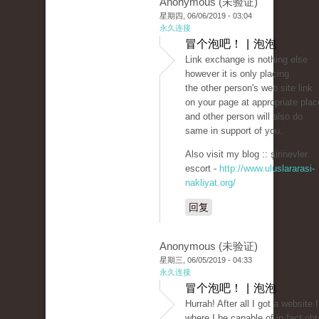
Anonymous (未验证)
星期四, 06/06/2019 - 03:04
永久连接
冒个泡吧！ | 泡泡
Link exchange is nothing else
however it is only placing
the other person's web site link
on your page at appropriate plac
and other person will also do
same in support of you.
Also visit my blog :: şirinevler
escort -
http://www.uluslararasi-
nakliyat.org/
回复
Anonymous (未验证)
星期三, 06/05/2019 - 04:33
永久连接
冒个泡吧！ | 泡泡
Hurrah! After all I got a website 
where I be capable of in fact obt