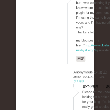
but I was wondering if 
knew where I could find
plugin for my comment
I'm using the same blog
yours and I'm having diff
one?
Thanks a lot!
my blog post <a
href="
http://www.uluslar
nakliyat.org/">
şirinevle
回复
Anonymous (未验证)
星期四, 06/06/2019 - 03:09
永久连接
冒个泡吧！ | 
Please let me know 
looking for a article
for your blog. You
really great articles