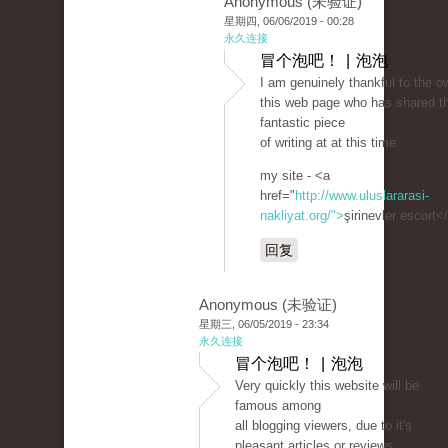
Anonymous (未验证)
星期四, 06/06/2019 - 00:28
永久连接
冒个泡吧！ | 泡泡
I am genuinely thankful to the o
this web page who has shared th
fantastic piece
of writing at at this time.
my site - <a
href="
http://www.uluslararasi-
nakliyat.org/">
şirinevler escort<
回复
Anonymous (未验证)
星期三, 06/05/2019 - 23:34
永久连接
冒个泡吧！ | 泡泡
Very quickly this website will be
famous among
all blogging viewers, due to it's
pleasant articles or reviews