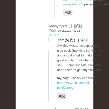
nakliyat.org/">
şirinevler escort<
回复
Anonymous (未验证)
星期三, 06/05/2019 - 09:28
永久连接
冒个泡吧！ | 泡泡
Aw, this was an exceptionally
nice post. Spending some time
and actual effort to make a very
good article… but what can I
say… I procrastinate a lot and
don't seem to get anything done.
my page - şirinevler escort -
http://www.uluslararasi-
nakliyat.org/
回复