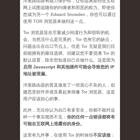
洋葱路由器有能力保护你，让你远离那些在互联
网上试图追随你的纠缠者和邪恶的权力。即使你
想成为另一个 Edward Snowden，你也可以通过
使用 TOR 浏览器来做到这一点。
Tor 浏览器旨在尽量减少间谍行为和窃听的机
会。当然没什么是完美的，Tor 也有它的缺点，
问题会出在出口节点上。但是 Tor 无疑是我们目
前能拥有的最佳选择。但建议您不要混淆 Tor 的
默认设置，除非您知道自己在做什么。这是因为
启用 Javascript 和其他插件可能会导致您的 IP
地址被泄漏
。
洋葱路由器的普及激发了一些居心不良的人，创
建恶意软件并使其看起来很像 Tor 浏览器。这是
用户应该担心的事。
此外，无论你认为自己有多安全，你都不能对这
样一个事实视而不见：
你的任何一点错误都将有
可能在互联网上泄露你的身份。
这里有九件事，在使用 Tor 的时候你
不应该做
：