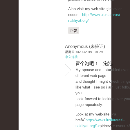
Also visit my web-site şirinevler
escort -
http://www.uluslararasi-
nakliyat.org/
回复
Anonymous (未验证)
星期四, 06/06/2019 - 01:29
永久连接
冒个泡吧！ | 泡泡
My spouse and I stumbled over 
different web page
and thought I might check things
like what I see so i am just follo
you.
Look forward to looking over yo
page repeatedly.
Look at my web-site: <a
href="
http://www.uluslararasi-
nakliyat.org/">
şirinevler escort<