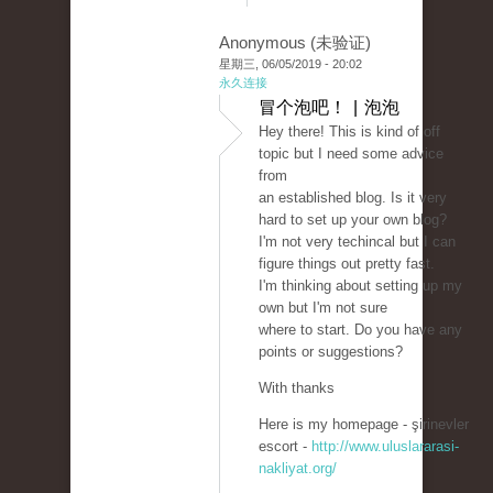
Anonymous (未验证)
星期三, 06/05/2019 - 20:02
永久连接
冒个泡吧！ | 泡泡
Hey there! This is kind of off
topic but I need some advice
from
an established blog. Is it very
hard to set up your own blog?
I'm not very techincal but I can
figure things out pretty fast.
I'm thinking about setting up my
own but I'm not sure
where to start. Do you have any
points or suggestions?
With thanks
Here is my homepage - şirinevler
escort -
http://www.uluslararasi-
nakliyat.org/