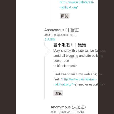
http://www.uluslararasi-
nakliyat.org/
回复
Anonymous (未验证)
星期三, 06/05/2019 - 01:10
永久连接
冒个泡吧！ | 泡泡
Very shortly this site will be famous
amid all blogging and site-building
users, due
to it's nice posts
Feel free to visit my web site; <a
href="
http://www.uluslararasi-
nakliyat.org/">
şirinevler escort</a>
回复
Anonymous (未验证)
星期三, 06/05/2019 - 15:13