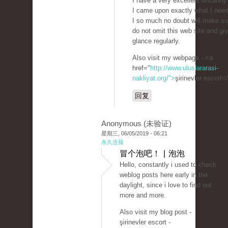
I have a very excellent uncanny 
I came upon exactly what I nee
I so much no doubt will make su
do not omit this web site and giv
glance regularly.
Also visit my webpage - <a
href="
http://www.uluslararasi-
nakliyat.org/">
şirinevler escort<
回复
Anonymous (未验证)
星期三, 06/05/2019 - 06:21
永久连接
冒个泡吧！ | 泡泡
Hello, constantly i used to check
weblog posts here early in the
daylight, since i love to find out
more and more.
Also visit my blog post -
şirinevler escort -