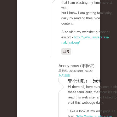
that I am wasting my time here at
web,
but I know I am getting familiarity
daily by reading thes nice
content.
Also visit my website: şirinevler
escort -
http://www.uluslararasi-
nakliyat.org/
回复
Anonymous (未验证)
星期四, 06/06/2019 - 03:20
永久连接
冒个泡吧！ | 泡泡
Hi there all, here every one is s
these familiarity, therefore it's ni
read this web site, and I used to
visit this webpage daily.
Take a look at my web page <a
href="
http://www.uluslararasi-