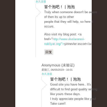
永久连接
冒个泡吧！ | 泡泡
Truly when someone doesn't be aware
of then its up to other
people that they will help, so here it
occurs.
Also visit my blog post: <a
href="
http://www.uluslararasi-
nakliyat.org/">
şirinevler escort</a>
回复
Anonymous (未验证)
星期三, 06/05/2019 - 16:01
永久连接
冒个泡吧！ | 泡泡
Good site you have here.. It's
difficult to find good quality writing
like yours these days.
I truly appreciate people like you!
Take care!!