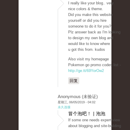
I really like your blog.. very
nice colors & theme.
Did you make this website
yourself or did you hire
someone to do it for you?
Plz answer back as I'm looking
to design my own blog and
would like to know where
u got this from. kudos
Also visit my homepage ...
Pokemon go promo codes list -
http://ge.tt/69YorOw2
回复
Anonymous (未验证)
星期三, 06/05/2019 - 04:02
永久连接
冒个泡吧！ | 泡泡
If some one needs expert view
about blogging and site-building