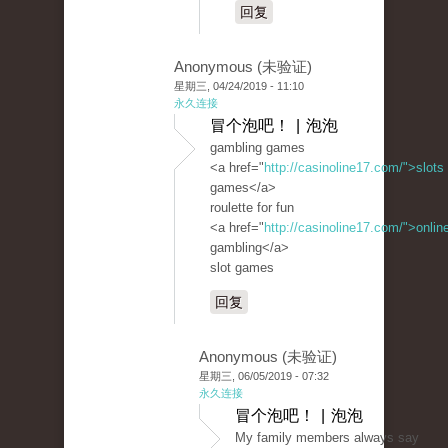
回复
Anonymous (未验证)
星期三, 04/24/2019 - 11:10
永久连接
冒个泡吧！ | 泡泡
gambling games
<a href="
http://casinoline17.com/">slots
games</a>
roulette for fun
<a href="
http://casinoline17.com/">onlin
gambling</a>
slot games
回复
Anonymous (未验证)
星期三, 06/05/2019 - 07:32
永久连接
冒个泡吧！ | 泡泡
My family members always say