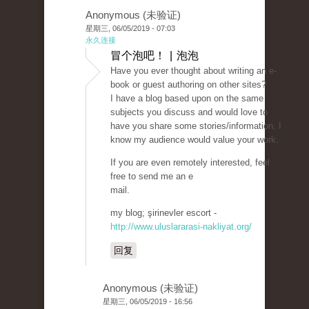
Anonymous (未验证)
星期三, 06/05/2019 - 07:03
永久连接
冒个泡吧！ | 泡泡
Have you ever thought about writing an e-
book or guest authoring on other sites?
I have a blog based upon on the same
subjects you discuss and would love to
have you share some stories/information. I
know my audience would value your work.
If you are even remotely interested, feel
free to send me an e
mail.
my blog; şirinevler escort -
http://www.uluslararasi-nakliyat.org/
回复
Anonymous (未验证)
星期三, 06/05/2019 - 16:56