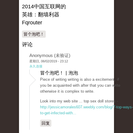
2014中国互联网的
英雄：翻墙利器
Fqrouter
冒个泡吧！
评论
Anonymous (未验证)
星期日, 06/02/2019 - 23:12
永久连接
冒个泡吧！ | 泡泡
Piece of writing writing is also a excitement, if
you be acquainted with after that you can write
otherwise it is complex to write.
Look into my web site ... top sex doll stores -
http://jessicamorales607.weebly.com/blog/7-top-ways-
to-get-infected-with...
回复