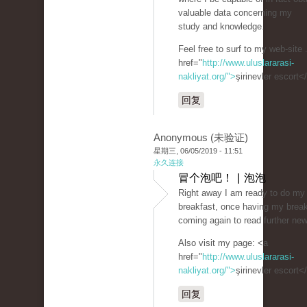
valuable data concerning my
study and knowledge.
Feel free to surf to my web-site 
href="
http://www.uluslararasi-
nakliyat.org/">
şirinevler escort<
回复
Anonymous (未验证)
星期三, 06/05/2019 - 11:51
永久连接
冒个泡吧！ | 泡泡
Right away I am ready to do my
breakfast, once having my break
coming again to read further ne
Also visit my page: <a
href="
http://www.uluslararasi-
nakliyat.org/">
şirinevler escort<
回复