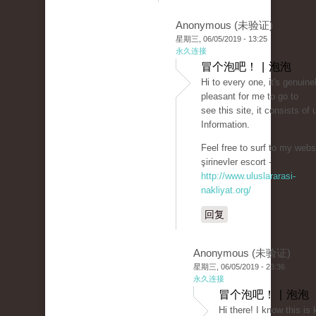
Anonymous (未验证)
星期三, 06/05/2019 - 13:25
永久连接
冒个泡吧！ | 泡泡
Hi to every one, it's genuine
pleasant for me to go to
see this site, it consists of 
Information.
Feel free to surf to my websi
şirinevler escort -
http://www.uluslararasi-
nakliyat.org/
回复
Anonymous (未验证)
星期三, 06/05/2019 - 23:36
永久连接
冒个泡吧！ | 泡泡
Hi there! I know this is 