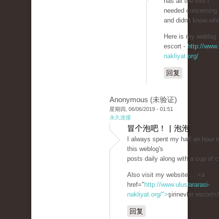
has all the info I
needed concerning 
and didn't know who
Here is my weblog ::
escort -
http://www.
nakliyat.org/
回复
Anonymous (未验证)
星期四, 06/06/2019 - 01:51
永久连接
冒个泡吧！ | 泡泡
I always spent my half an hour t
this weblog's
posts daily along with a cup of c
Also visit my website ... <a
href="
http://www.uluslararasi-
nakliyat.org/">
şirinevler escort<
回复