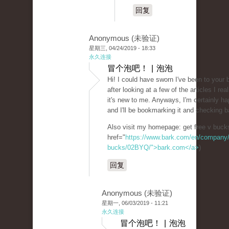
回复
Anonymous (未验证)
星期三, 04/24/2019 - 18:33
永久连接
冒个泡吧！ | 泡泡
Hi! I could have sworn I've been to your 
after looking at a few of the articles I rea
it's new to me. Anyways, I'm certainly ha
and I'll be bookmarking it and checking b
Also visit my homepage: get free v buck
href="
https://www.bark.com/en/company/fo
bucks/02BYQ/">bark.com</a>
)
回复
Anonymous (未验证)
星期一, 06/03/2019 - 11:21
永久连接
冒个泡吧！ | 泡泡