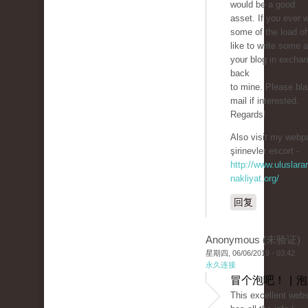
would be a good
asset. If you ever 
some of the load off,
like to write some a
your blog in exchan
back
to mine. Please bla
mail if interested.
Regards!
Also visit my webpa
şirinevler escort -
http://www.uluslarar
nakliyat.org/
回复
Anonymous (未验证)
星期四, 06/06/2019 - 03:42
永久连接
冒个泡吧！ | 
This excellent websi