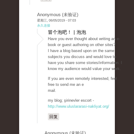
Anonymous (未验证)
星期三, 06/05/2019 - 07:03
永久连接
冒个泡吧！ | 泡泡
Have you ever thought about writing an e-
book or guest authoring on other sites?
I have a blog based upon on the same
subjects you discuss and would love to
have you share some stories/information. I
know my audience would value your work.
If you are even remotely interested, feel
free to send me an e
mail.
my blog; şirinevler escort -
http://www.uluslararasi-nakliyat.org/
回复
Anonymous (未验证)