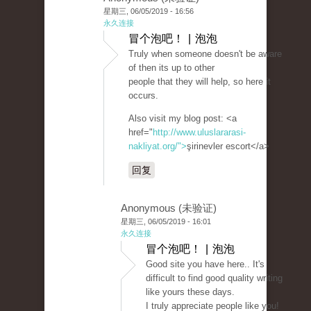
星期三, 06/05/2019 - 16:56
永久连接
冒个泡吧！ | 泡泡
Truly when someone doesn't be aware
of then its up to other
people that they will help, so here it
occurs.
Also visit my blog post: <a
href="
http://www.uluslararasi-
nakliyat.org/">
şirinevler escort</a>
回复
Anonymous (未验证)
星期三, 06/05/2019 - 16:01
永久连接
冒个泡吧！ | 泡泡
Good site you have here.. It's
difficult to find good quality writing
like yours these days.
I truly appreciate people like you!