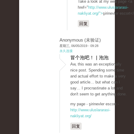
Take a look at my web page <a
href="
http://www.uluslararasi-
nakliyat.org/">
şirinevler escort<
回复
Anonymous (未验证)
星期三, 06/05/2019 - 09:28
永久连接
冒个泡吧！ | 泡泡
Aw, this was an exceptionally
nice post. Spending some time
and actual effort to make a very
good article… but what can I
say… I procrastinate a lot and
don't seem to get anything done.
my page - şirinevler escort -
http://www.uluslararasi-
nakliyat.org/
回复