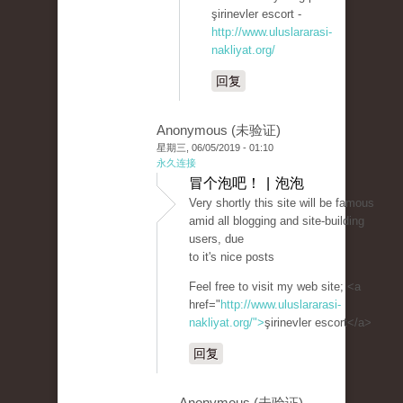
şirinevler escort -
http://www.uluslararasi-
nakliyat.org/
回复
Anonymous (未验证)
星期三, 06/05/2019 - 01:10
永久连接
冒个泡吧！ | 泡泡
Very shortly this site will be famous
amid all blogging and site-building
users, due
to it's nice posts
Feel free to visit my web site; <a
href="
http://www.uluslararasi-
nakliyat.org/">
şirinevler escort</a>
回复
Anonymous (未验证)