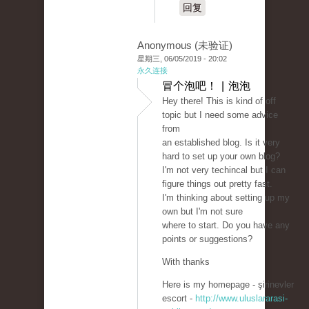
回复
Anonymous (未验证)
星期三, 06/05/2019 - 20:02
永久连接
冒个泡吧！ | 泡泡
Hey there! This is kind of off
topic but I need some advice
from
an established blog. Is it very
hard to set up your own blog?
I'm not very techincal but I can
figure things out pretty fast.
I'm thinking about setting up my
own but I'm not sure
where to start. Do you have any
points or suggestions?
With thanks
Here is my homepage - şirinevler
escort -
http://www.uluslararasi-