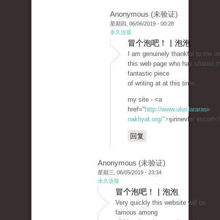
Anonymous (未验证)
星期四, 06/06/2019 - 00:28
永久连接
冒个泡吧！ | 泡泡
I am genuinely thankful to the o
this web page who has shared th
fantastic piece
of writing at at this time.
my site - <a
href="
http://www.uluslararasi-
nakliyat.org/">
şirinevler escort<
回复
Anonymous (未验证)
星期三, 06/05/2019 - 23:34
永久连接
冒个泡吧！ | 泡泡
Very quickly this website will be
famous among