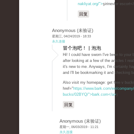
nakliyat.org/">
şirinevler escort<
回复
Anonymous (未验证)
星期三, 04/24/2019 - 18:33
永久连接
冒个泡吧！ | 泡泡
Hi! I could have sworn I've been to your 
after looking at a few of the articles I rea
it's new to me. Anyways, I'm certainly ha
and I'll be bookmarking it and checking b
Also visit my homepage: get free v buck
href="
https://www.bark.com/en/company/fo
bucks/02BYQ/">bark.com</a>
)
回复
Anonymous (未验证)
星期一, 06/03/2019 - 11:21
永久连接