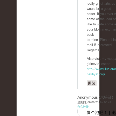
really great articles
would be a good
asset. If you ever 
some of the load off,
like to write some a
your blog in exchan
back
to mine. Please bla
mail if interested.
Regards!
Also visit my webpa
şirinevler escort -
http://www.uluslarar
nakliyat.org/
回复
Anonymous (未验证)
星期四, 06/06/2019 - 03:42
永久连接
冒个泡吧！ | 