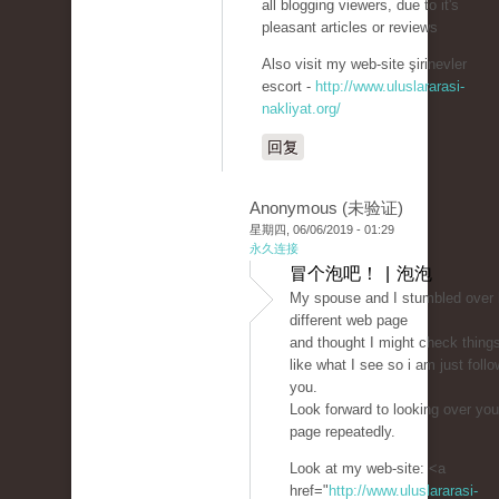
all blogging viewers, due to it's
pleasant articles or reviews
Also visit my web-site şirinevler
escort -
http://www.uluslararasi-
nakliyat.org/
回复
Anonymous (未验证)
星期四, 06/06/2019 - 01:29
永久连接
冒个泡吧！ | 泡泡
My spouse and I stumbled over 
different web page
and thought I might check things
like what I see so i am just follo
you.
Look forward to looking over yo
page repeatedly.
Look at my web-site: <a
href="
http://www.uluslararasi-