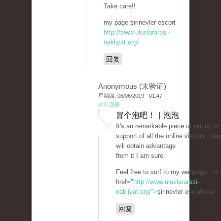
Take care!!
my page şirinevler escort -
http://www.uluslararasi-
nakliyat.org/
回复
Anonymous (未验证)
星期四, 06/06/2019 - 01:47
永久连接
冒个泡吧！ | 泡泡
It's an remarkable piece of writing in
support of all the online visitors; the
will obtain advantage
from it I am sure.
Feel free to surf to my webpage; <a
href="
http://www.uluslararasi-
nakliyat.org/">
şirinevler escort</a>
回复