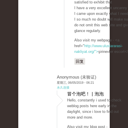
satisfied to exhibit that
I have a very excellent uncanny 
I came upon exactly what I nee
I so much no doubt will make su
do not omit this web site and giv
glance regularly.
Also visit my webpage - <a
href="
http://www.uluslararasi-
nakliyat.org/">
şirinevler escort<
回复
Anonymous (未验证)
星期三, 06/05/2019 - 06:21
永久连接
冒个泡吧！ | 泡泡
Hello, constantly i used to check
weblog posts here early in the
daylight, since i love to find out
more and more.
Also visit my blog post -