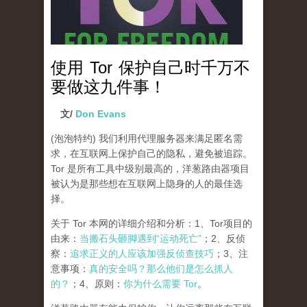
使用 Tor 保护自己时千万不
要做这九件事！
文/
Don Evans
(泡泡特约)
我们利用代理服务器来满足匿名需
求，在互联网上保护自己的隐私，避免被追踪。
Tor 是所有工具中级别最高的，洋葱路由器项目
被认为是那些想在互联网上隐身的人的最佳选
择。
关于 Tor 本网的详细介绍和分析：1、Tor项目的
由来：
当搬石头砸脚遇到“运动死亡”
；2、反侦
察：
追求正义的人应该加强反侦查技巧
；3、注
意事项：
真的安全吗？那么他们是怎么抓人
的？
；4、原则：
你为什么需要 Tor
。