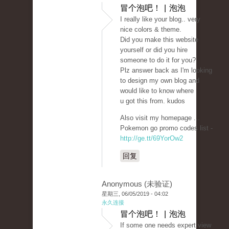
冒个泡吧！ | 泡泡
I really like your blog.. very
nice colors & theme.
Did you make this website
yourself or did you hire
someone to do it for you?
Plz answer back as I'm looking
to design my own blog and
would like to know where
u got this from. kudos
Also visit my homepage ...
Pokemon go promo codes list -
http://ge.tt/69YorOw2
回复
Anonymous (未验证)
星期三, 06/05/2019 - 04:02
永久连接
冒个泡吧！ | 泡泡
If some one needs expert view