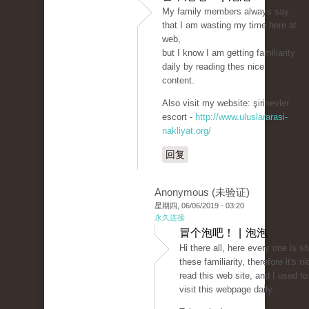
My family members always say
that I am wasting my time here at
web,
but I know I am getting familiarity
daily by reading thes nice
content.
Also visit my website: şirinevler
escort -
http://www.uluslararasi-
nakliyat.org/
回复
Anonymous (未验证)
星期四, 06/06/2019 - 03:20
永久连接
冒个泡吧！ | 泡泡
Hi there all, here every one is s
these familiarity, therefore it's ni
read this web site, and I used to
visit this webpage daily.