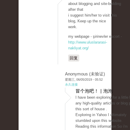
about blogging and site-building
after that
i suggest him/her to visit this
blog, Keep up the nice
work.
my webpage - şirinevler escort -
http://www.uluslararasi-
nakliyat.org/
回复
Anonymous (未验证)
星期三, 06/05/2019 - 05:52
永久连接
冒个泡吧！ | 泡泡
I have been exploring for a little b
any high-quality articles or blog 
this sort of house .
Exploring in Yahoo I ultimately
stumbled upon this website.
Reading this information So i'm