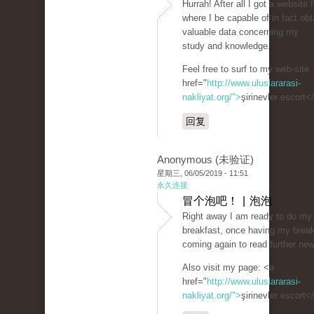
Hurrah! After all I got a website 
where I be capable of in fact obt
valuable data concerning my
study and knowledge.
Feel free to surf to my web-site 
href="
http://www.uluslararasi-
nakliyat.org/">
şirinevler escort<
回复
Anonymous (未验证)
星期三, 06/05/2019 - 11:51
永久连接
冒个泡吧！ | 泡泡
Right away I am ready to do my
breakfast, once having my break
coming again to read further ne
Also visit my page: <a
href="
http://www.uluslararasi-
nakliyat.org/">
şirinevler escort<