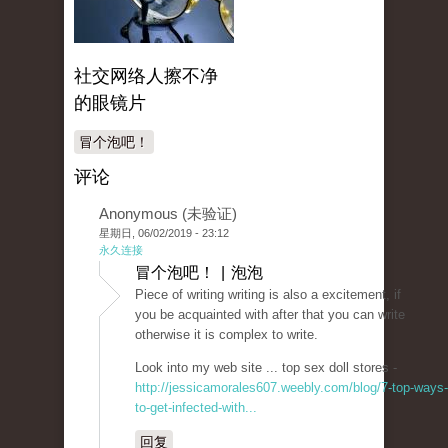
社交网络人擦不净
的眼镜片
冒个泡吧！
评论
Anonymous (未验证)
星期日, 06/02/2019 - 23:12
永久连接
冒个泡吧！ | 泡泡
Piece of writing writing is also a excitement, if
you be acquainted with after that you can write
otherwise it is complex to write.
Look into my web site ... top sex doll stores -
http://jessicamorales607.weebly.com/blog/7-top-ways-
to-get-infected-with...
回复