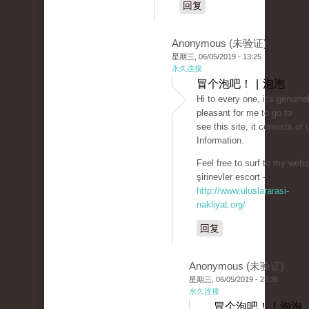
回复
Anonymous (未验证)
星期三, 06/05/2019 - 13:25
永久连接
冒个泡吧！ | 泡泡
Hi to every one, it's genuine
pleasant for me to go to
see this site, it consists of 
Information.
Feel free to surf to my websi
şirinevler escort -
http://www.uluslararasi-
nakliyat.org/
回复
Anonymous (未验证)
星期三, 06/05/2019 - 23:36
永久连接
冒个泡吧！ | 泡泡