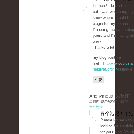
Hi there! I know this is 
but I was wondering if 
knew where I could find
plugin for my comment
I'm using the same blog
yours and I'm having diff
one?
Thanks a lot!
my blog post <a
href="
http://www.uluslar
nakliyat.org/">
şirinevle
回复
Anonymous (未验证)
星期四, 06/06/2019 - 03:09
永久连接
冒个泡吧！ | 
Please let me know 
looking for a article
for your blog. You