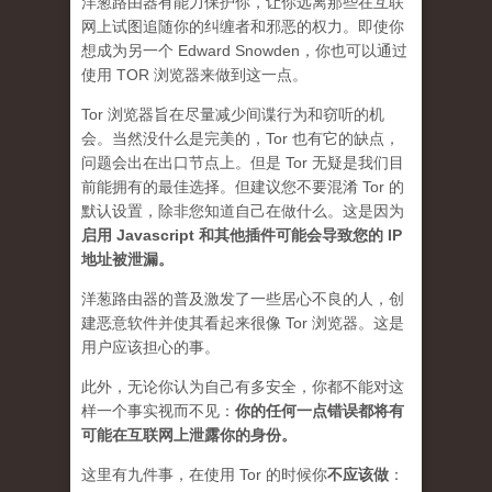
洋葱路由器有能力保护你，让你远离那些在互联
网上试图追随你的纠缠者和邪恶的权力。即使你
想成为另一个 Edward Snowden，你也可以通过
使用 TOR 浏览器来做到这一点。
Tor 浏览器旨在尽量减少间谍行为和窃听的机
会。当然没什么是完美的，Tor 也有它的缺点，
问题会出在出口节点上。但是 Tor 无疑是我们目
前能拥有的最佳选择。但建议您不要混淆 Tor 的
默认设置，除非您知道自己在做什么。这是因为
启用 Javascript 和其他插件可能会导致您的 IP
地址被泄漏
。
洋葱路由器的普及激发了一些居心不良的人，创
建恶意软件并使其看起来很像 Tor 浏览器。这是
用户应该担心的事。
此外，无论你认为自己有多安全，你都不能对这
样一个事实视而不见：
你的任何一点错误都将有
可能在互联网上泄露你的身份。
这里有九件事，在使用 Tor 的时候你
不应该做
：