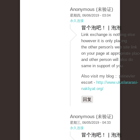
Anonymous (未验证)
星期四, 06/06/2019 - 03:04
永久连接
冒个泡吧！ | 泡泡
Link exchange is nothing else
however it is only placing
the other person's web site link
on your page at appropriate plac
and other person will also do
same in support of you.
Also visit my blog :: şirinevler
escort -
http://www.uluslararasi-
nakliyat.org/
回复
Anonymous (未验证)
星期三, 06/05/2019 - 04:33
永久连接
冒个泡吧！ | 泡泡