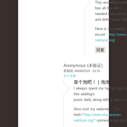
This excellent websi
has all the info I
needed concerning 
and didn't know who
Here is my weblog ::
escort -
http://www.
nakliyat.org/
回复
Anonymous (未验证)
星期四, 06/06/2019 - 01:51
永久连接
冒个泡吧！ | 泡泡
I always spent my half an hour t
this weblog's
posts daily along with a cup of c
Also visit my website ... <a
href="
http://www.uluslararasi-
nakliyat.org/">
şirinevler escort<