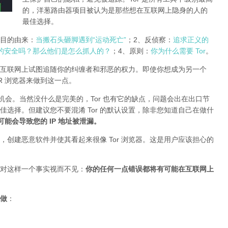
的，洋葱路由器项目被认为是那些想在互联网上隐身的人的
最佳选择。
r项目的由来：
当搬石头砸脚遇到“运动死亡”
；2、反侦察：
追求正义的
的安全吗？那么他们是怎么抓人的？
；4、原则：
你为什么需要 Tor
。
互联网上试图追随你的纠缠者和邪恶的权力。即使你想成为另一个
TOR 浏览器来做到这一点。
的机会。当然没什么是完美的，Tor 也有它的缺点，问题会出在出口节
最佳选择。但建议您不要混淆 Tor 的默认设置，除非您知道自己在做什
插件可能会导致您的 IP 地址被泄漏
。
创建恶意软件并使其看起来很像 Tor 浏览器。这是用户应该担心的
对这样一个事实视而不见：
你的任何一点错误都将有可能在互联网上
做
：