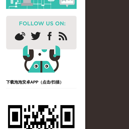
下载泡泡安卓APP（点击/扫描）