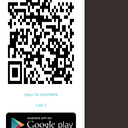
https://tr.im/hN4K9
Link 2
standard-icon-googleplay-app-store.png