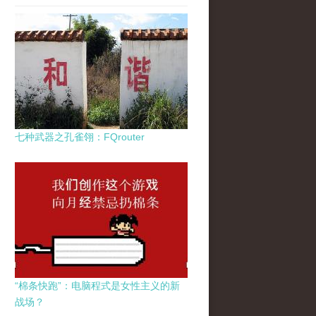
七种武器之孔雀翎：FQrouter
“棉条快跑”：电脑程式是女性主义的新
战场？