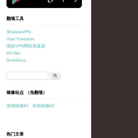
翻墙工具
ShadowVPN
Your Freedom
倩影VPN网络加速器
XX-Net
GranGorz
搜索表单
搜索
镜像站点 （免翻墙）
泡泡
镜像
#1
泡泡
镜像#2
热门文章