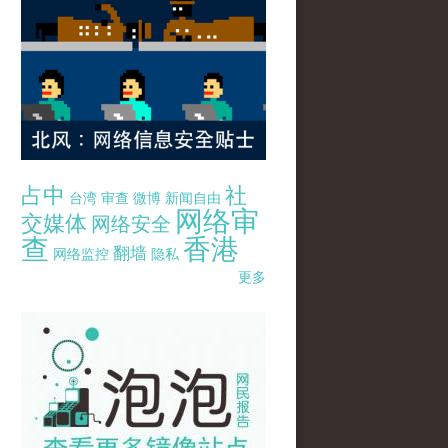
占中
社
台湾
审查
微博
新闻自由
网络审
交媒体
网络安全
查
香港
翻墙
网络监控
隐私
更多
pao-pao-banner-mirror-site-120814.jpg