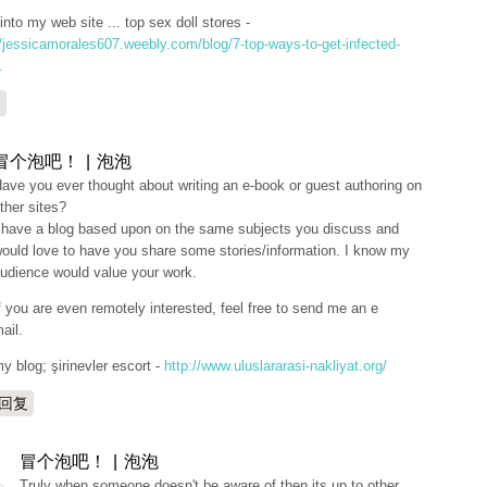
into my web site ... top sex doll stores -
//jessicamorales607.weebly.com/blog/7-top-ways-to-get-infected-
.
复
冒个泡吧！ | 泡泡
ave you ever thought about writing an e-book or guest authoring on
ther sites?
 have a blog based upon on the same subjects you discuss and
ould love to have you share some stories/information. I know my
udience would value your work.
f you are even remotely interested, feel free to send me an e
ail.
y blog; şirinevler escort -
http://www.uluslararasi-nakliyat.org/
回复
冒个泡吧！ | 泡泡
Truly when someone doesn't be aware of then its up to other