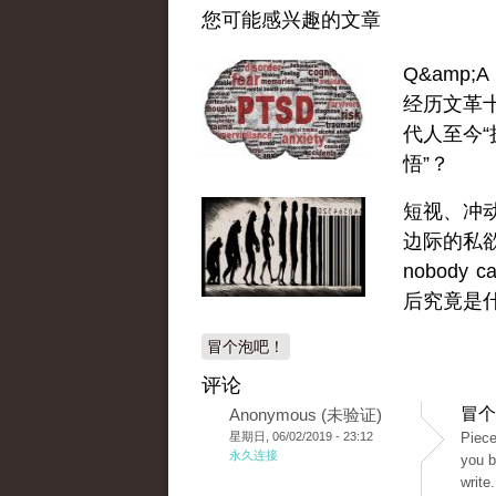
您可能感兴趣的文章
Q&amp;
经历文革
代人至今“
悟”？
短视、冲
边际的私
nobody c
后究竟是
冒个泡吧！
评论
冒个
Anonymous (未验证)
星期日, 06/02/2019 - 23:12
Piece
永久连接
you b
write.