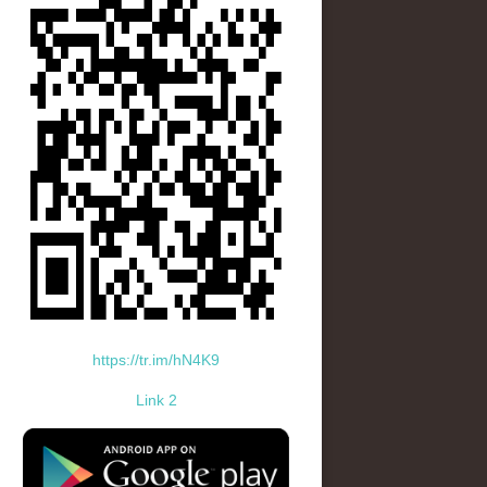
https://tr.im/hN4K9
Link 2
standard-icon-googleplay-app-store.png