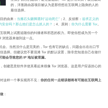
的，洋葱路由器项目被认为是那些想在互联网上隐身的人的
最佳选择。
r项目的由来：
当搬石头砸脚遇到“运动死亡”
；2、反侦察：
追求正义的
的安全吗？那么他们是怎么抓人的？
；4、原则：
你为什么需要 Tor
。
互联网上试图追随你的纠缠者和邪恶的权力。即使你想成为另一个
TOR 浏览器来做到这一点。
的机会。当然没什么是完美的，Tor 也有它的缺点，问题会出在出口节
最佳选择。但建议您不要混淆 Tor 的默认设置，除非您知道自己在做什
插件可能会导致您的 IP 地址被泄漏
。
创建恶意软件并使其看起来很像 Tor 浏览器。这是用户应该担心的
对这样一个事实视而不见：
你的任何一点错误都将有可能在互联网上
做
：