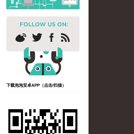
下载泡泡安卓APP（点击/扫描）