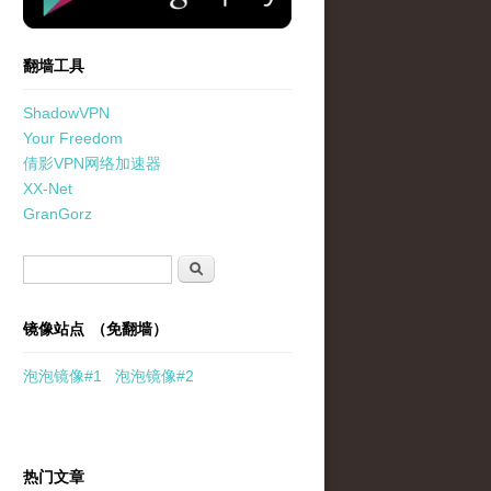
翻墙工具
ShadowVPN
Your Freedom
倩影VPN网络加速器
XX-Net
GranGorz
搜索表单
搜索
镜像站点 （免翻墙）
泡泡
镜像
#1
泡泡
镜像#2
热门文章