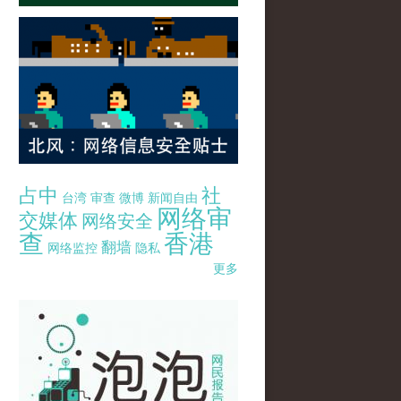
占中
社
台湾
审查
微博
新闻自由
网络审
交媒体
网络安全
查
香港
翻墙
网络监控
隐私
更多
pao-pao-banner-mirror-site-120814.jpg