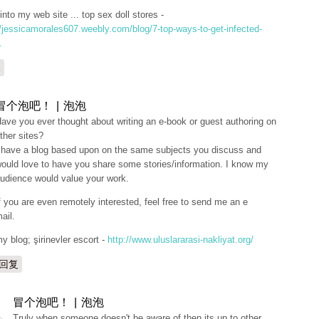
into my web site ... top sex doll stores -
//jessicamorales607.weebly.com/blog/7-top-ways-to-get-infected-
.
复
冒个泡吧！ | 泡泡
ave you ever thought about writing an e-book or guest authoring on
ther sites?
 have a blog based upon on the same subjects you discuss and
ould love to have you share some stories/information. I know my
udience would value your work.
f you are even remotely interested, feel free to send me an e
ail.
y blog; şirinevler escort -
http://www.uluslararasi-nakliyat.org/
回复
冒个泡吧！ | 泡泡
Truly when someone doesn't be aware of then its up to other