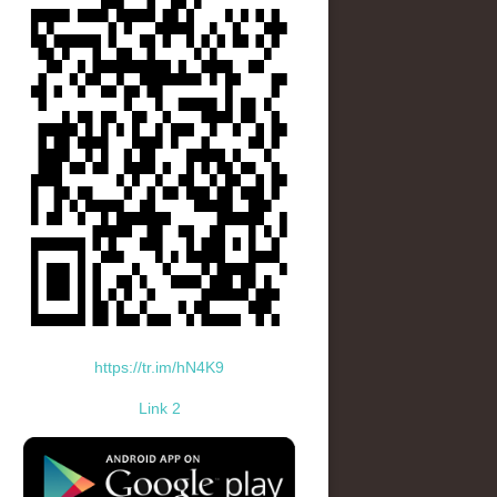
https://tr.im/hN4K9
Link 2
standard-icon-googleplay-app-store.png