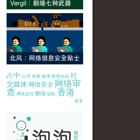
占中
社
台湾
审查
微博
新闻自由
网络审
交媒体
网络安全
查
香港
翻墙
网络监控
隐私
更多
pao-pao-banner-mirror-site-120814.jpg