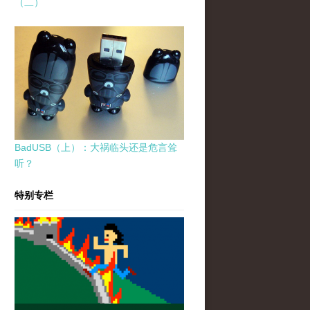
（二）
BadUSB（上）：大祸临头还是危言耸
听？
特别专栏