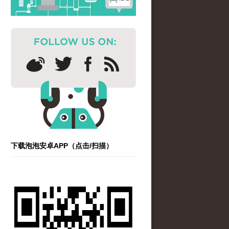
下载泡泡安卓APP（点击/扫描）