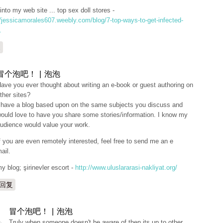
into my web site ... top sex doll stores -
//jessicamorales607.weebly.com/blog/7-top-ways-to-get-infected-
.
复
冒个泡吧！ | 泡泡
ave you ever thought about writing an e-book or guest authoring on
ther sites?
 have a blog based upon on the same subjects you discuss and
ould love to have you share some stories/information. I know my
udience would value your work.
f you are even remotely interested, feel free to send me an e
ail.
y blog; şirinevler escort -
http://www.uluslararasi-nakliyat.org/
回复
冒个泡吧！ | 泡泡
Truly when someone doesn't be aware of then its up to other