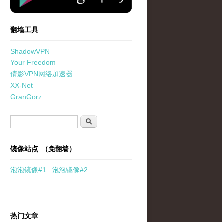
翻墙工具
ShadowVPN
Your Freedom
倩影VPN网络加速器
XX-Net
GranGorz
搜索表单
搜索
镜像站点 （免翻墙）
泡泡
镜像
#1
泡泡
镜像#2
热门文章