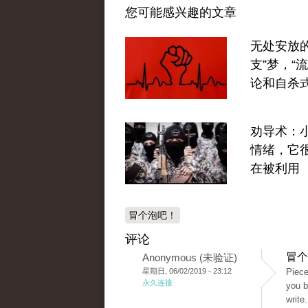
您可能感兴趣的文章
无处安放的
支”梦，“
论和自杀
劝导术：
情绪，它
在被利用
冒个泡吧！
评论
冒个
Anonymous (未验证)
星期日, 06/02/2019 - 23:12
Piece
永久连接
you b
write.