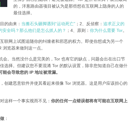
的，洋葱路由器项目被认为是那些想在互联网上隐身的人的
最佳选择。
r项目的由来：
当搬石头砸脚遇到“运动死亡”
；2、反侦察：
追求正义的
的安全吗？那么他们是怎么抓人的？
；4、原则：
你为什么需要 Tor
。
互联网上试图追随你的纠缠者和邪恶的权力。即使你想成为另一个
TOR 浏览器来做到这一点。
的机会。当然没什么是完美的，Tor 也有它的缺点，问题会出在出口节
最佳选择。但建议您不要混淆 Tor 的默认设置，除非您知道自己在做什
插件可能会导致您的 IP 地址被泄漏
。
创建恶意软件并使其看起来很像 Tor 浏览器。这是用户应该担心的
对这样一个事实视而不见：
你的任何一点错误都将有可能在互联网上
做
：