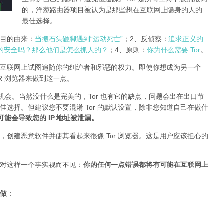
的，洋葱路由器项目被认为是那些想在互联网上隐身的人的
最佳选择。
r项目的由来：
当搬石头砸脚遇到“运动死亡”
；2、反侦察：
追求正义的
的安全吗？那么他们是怎么抓人的？
；4、原则：
你为什么需要 Tor
。
互联网上试图追随你的纠缠者和邪恶的权力。即使你想成为另一个
TOR 浏览器来做到这一点。
的机会。当然没什么是完美的，Tor 也有它的缺点，问题会出在出口节
最佳选择。但建议您不要混淆 Tor 的默认设置，除非您知道自己在做什
插件可能会导致您的 IP 地址被泄漏
。
创建恶意软件并使其看起来很像 Tor 浏览器。这是用户应该担心的
对这样一个事实视而不见：
你的任何一点错误都将有可能在互联网上
做
：