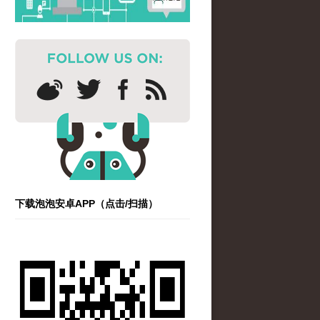
下载泡泡安卓APP（点击/扫描）