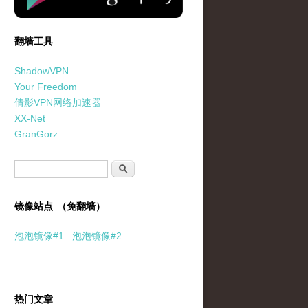
翻墙工具
ShadowVPN
Your Freedom
倩影VPN网络加速器
XX-Net
GranGorz
搜索表单
搜索
镜像站点 （免翻墙）
泡泡
镜像
#1
泡泡
镜像#2
热门文章