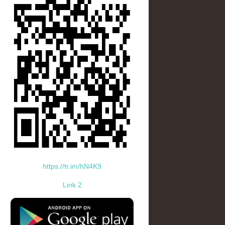
https://tr.im/hN4K9
Link 2
standard-icon-googleplay-app-store.png