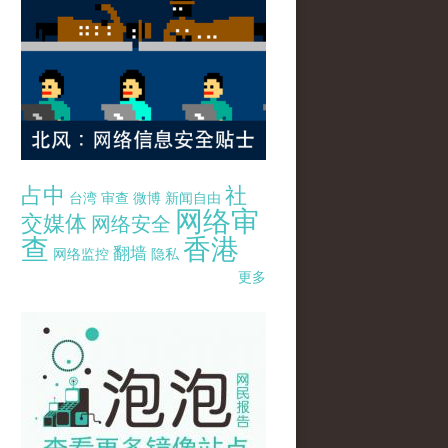
占中
社
台湾
审查
微博
新闻自由
网络审
交媒体
网络安全
查
香港
翻墙
网络监控
隐私
更多
pao-pao-banner-mirror-site-120814.jpg