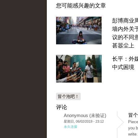
您可能感兴趣的文章
彭博商业
墙内外关
议的不同
甚嚣尘上
长平：外
中式困境
冒个泡吧！
评论
冒个
Anonymous (未验证)
星期日, 06/02/2019 - 23:12
Piece
永久连接
you b
write.