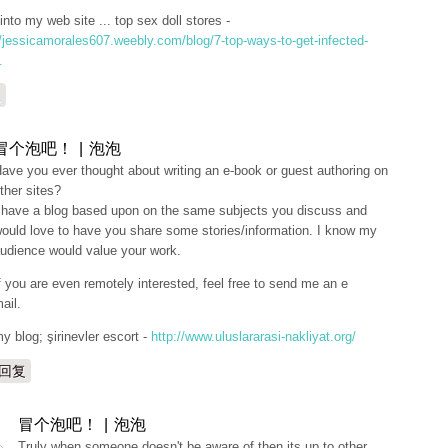
into my web site ... top sex doll stores -
//jessicamorales607.weebly.com/blog/7-top-ways-to-get-infected-
.
复
冒个泡吧！ | 泡泡
ave you ever thought about writing an e-book or guest authoring on
ther sites?
 have a blog based upon on the same subjects you discuss and
ould love to have you share some stories/information. I know my
udience would value your work.
f you are even remotely interested, feel free to send me an e
ail.
y blog; şirinevler escort -
http://www.uluslararasi-nakliyat.org/
回复
冒个泡吧！ | 泡泡
Truly when someone doesn't be aware of then its up to other