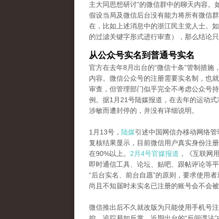
主大同思想研讨”的微信群中的聊天内容。
假设当局及微信后台没有能力将所有微信群
在，比如上述消息中的浙江民主党人士。如
的过滤关键字形式进行审查），那么结论只
从公众号实名到普通号实名
官方在去年8月出台的“微信十条”管制措
内容。微信公众号的注册需要实名制，也就
审查，但管理部门似乎完全不考虑公众号持
例。据1月21号陆媒报道，在去年的运动式
涉敏而遭封停的，并没有详细说明。
1月13号，
陆媒
引述中国网信办移动网络管
复核结果显示，目前微信用户真实身份注册
在90%以上。
2月4号官媒报道
，《互联网
即时通信工具、论坛、贴吧、跟帖评论等平
“后台实名、前台自愿”的原则，要求使用
尚且不知届时未实名已注册的账号会不会被
微信推出后不久就改版为只能使用手机号注
控、追踪易如反掌。近期出台的“反间谍法”