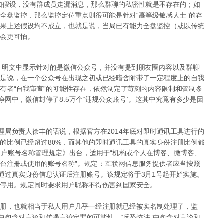
如假设，没有群成员走漏消息，那么群聊的私密性就是不存在的；如
全盘监控，那么监控定位重点则很可能是针对“高等级敏感人士”的存
果上述假设均不成立，也就是说，当局已有能力全盘监控（或以传统
会更可怕。
施，明文中显示针对的是微信公众号，并没有提到朋友圈内容以及群聊
是说，在一个公众号在出现之初或已经暗含附带了一定程度上的自我
有者“自我审查”的可能性存在，依然制定了苛刻的内容限制和管制条
净网中，微信封停了8.5万个“违规公众账号”。这其中究竟有多少是因
理局负责人徐丰的话说，根据官方在2014年底对即时通讯工具进行的
的比例已经超过80%，而其他的即时通讯工具的真实身份注册比例都
用户账号名称管理规定》出台，适用于“机构或个人在博客、微博客、
台注册或使用的账号名称”。规定：互联网信息服务提供者应当按照
者通过真实身份信息认证后注册账号。该规定将于3月1号起开始实施。
停用。规定同时要求用户昵称不得伤害到国家安全。
册，也就相当于私人用户几乎一经注册就已经被实名制处理了，监
中包含对言论和传播言论定罪的可能性、“反恐怖法”中包含对言论和