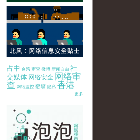
占中
社
台湾
审查
微博
新闻自由
网络审
交媒体
网络安全
查
香港
翻墙
网络监控
隐私
更多
pao-pao-banner-mirror-site-120814.jpg