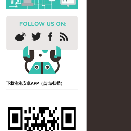
下载泡泡安卓APP（点击/扫描）