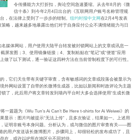
令传播能力大打折扣，舆论空间急速萎缩。从去年8月的《微
信十条》到今年2月4日出台的《互联网用户账号名称管理规
台，在法律上受到了一步步的钳制。
纽约时报中文网
在2月4号发表
查策略，越来越多地暴露出他们对于自身应付公众不满情绪能力与日
知名媒体网站，用户使用大陆平台转发被封锁网站上的文章或讯息一
截屏发图；3、使用镜像链接；4、复制粘贴在“笔记”或“便签”应用
上做了以下测试，逐一验证这四种方法在当前管制程度下的可行性。
的，它们天生带有关键字审查，含有敏感词的文章或段落会被显示为
境外网站设置了自带的长微博生成器，比如以新闻和时政评论为主题
封锁了，此后用户将文章转发到墙内平台时大多会选择使用“生成长微
Tun’s Ai Can’t Be Here t-shirts for Ai Weiwei》的
果显示：图片均被提示“无法上传”，且多次验证，结果如一。上述用
，证明非账号本身问题。分析认为，或与微信的图片审查有关——图
香港的用户发送该长微博图片，步骤同上，却很轻松的发布成功了，且
存在，或许以IP所在地区分不同对待。