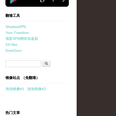
翻墙工具
ShadowVPN
Your Freedom
倩影VPN网络加速器
XX-Net
GranGorz
搜索表单
搜索
镜像站点 （免翻墙）
泡泡
镜像
#1
泡泡
镜像#2
热门文章