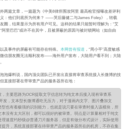
外两篇文章，一篇题为《中美8律所围攻阿里 最高检官报曝改差评利
明义：他们到底所为何来？
——哭后藤健二与
James Foley》，转载
友圈，结果显示为所有用户可见。这样的结果只能暂时理解为：“艾
和“阿里巴巴”或许不在其中，且被屏蔽的原因与被封锁网站（如自由
以及事件的屏蔽有可能存在特殊。
本网曾有报道
，“周小平”高度敏感
微信朋友圈无法顺利发布——海外用户发布，大陆用户看不到；大陆
。
泡泡爆料说，国内顶尖团队已开发出直接将审查系统接入长微博的技
但直接部署在带审查产品的服务器所在地：
发，主要思路为OCR提取文字信息转为纯文本后接入现有审查系
队开发，文本型长微博通吃无压力，对于漫画内文字、图片叠加文
类型也有着极强的识别能力，也就是说只要在审查时接入该模块，所
文本没有太大区别，都可以很好的被审查。弱点是计算量相对于纯文
处理速度约秒级@普通刀片服务器，但是有做分布式设计，实际使用
度提升，系统直接部署在待审查产品的服务器所在的机房，不存在集