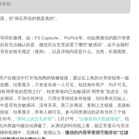
模未知。
源，但“保证所说的都是真的”。
微博。如：FS Capturte 、PicPick等。但如果微信的图片审查
目前无法确认的是，微信后台究竟设置了哪些“敏感词”，会不会随时
否存在相关规定（规则），以及详细内容是什么。当然，长期观察、
陆用户在微信中打开泡泡网的镜像链接，通过右上角的分享按钮将一篇
友圈，结果显示，只有发布者一人可见，包括海外用户，均不可见。
析周带鱼的昆明之行”，特意将墙内已知敏感词“周带鱼”加进去，结
步测试，不加任何评论，只用分享按钮发布链接，但结果依旧如上。
中是否包含敏感词，没有关系。第三步测试，复制上文链接，直接粘
按钮，结果显示，所有人都可见。参与同类测试的还有另外三个链
月30号，
“推特上的五毛外宣
”；1月27号，“
云极权和大数据维稳
”。结
，此外两篇均被自动屏蔽了。从测试的时间线上看，能正常显示与否没
聊和私聊中，无障碍。推测认为：
微信的内容审查很可能存在“过滤