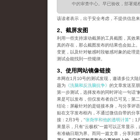
中的审查中心。早已验收，部署规
该读者表示，出于安全考虑，不提供信息来
2、截屏发图
利用一些支持滚动截屏的工具截图，其效果等同长
真的存在，那么截图发布的结果也会如上。
变更，以及针对敏感时段敏感对象的处理是
测试会能找到一些规律。
3、使用网站镜像链接
本网在1月10号的测试发现，邀请多位大
题为
《洗脑和反洗脑抗争》
的文章发送至朋
第一步测试，选择发布的同时评论一句话“解
果是可以发布，但仅发布者自己可见；第二
结论：屏蔽针对的是链接本身，与分享评语
贴在文字发布框内，不通过微信自带的分享
接：2月3号，“
张尧学和他的透明计算
”；1
果显示，只有“云极权”一篇可以正常显示
有准确日期为界。而同一篇文章，分享到群