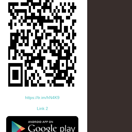
https://tr.im/hN4K9
Link 2
standard-icon-googleplay-app-store.png