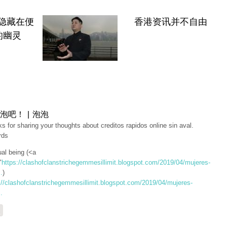
隐藏在便
香港资讯并不自由
的幽灵
泡吧！ | 泡泡
s for sharing your thoughts about creditos rapidos online sin aval.
rds
tual being (<a
"
https://clashofclanstrichegemmesillimit.blogspot.com/2019/04/mujeres-
.
)
://clashofclanstrichegemmesillimit.blogspot.com/2019/04/mujeres-
.
复