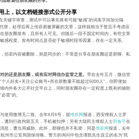
只阻断通往朋友圈的分享。
应用上，以文档链接形式公开分享
在关键字审查，测试中可以事先将有可能“敏感”的词条字间加分隔
字母代替，处理后再上传容易被屏蔽的文章，这样就相当于暂且不考虑应
在朋友圈发布，且所有人可见。但随后一段不固定时间内，有些文章
敏感程度、发布时间点是否处于敏感时段等因素，存在一定关系。
，但若内容被删除，则是同步的：不管是分享在朋友圈还是群聊、私
对的还是朋友圈，或有应对网信办监管之意。
早在去年五月，微信管
个人好友+关注公众账号+所在群数量不能超过5000人”，但即便如
墙内外各大公开社交平台上，同时朋友圈存在一定程度上既有的辅助
必需”的。
与使用微博无二致。去年8月6号，据
维权网
报道，西安维权人士罗
，遭到行政拘留五天，手机被扣押；另有大陆民主维权人士
郭春平
在
消息，遭当局威胁。此外，群聊也并不私密，同是
维权网
报道，去年
被杭州市公安局国保传唤。警方的询问中包含谭凯先生设立的名为“民