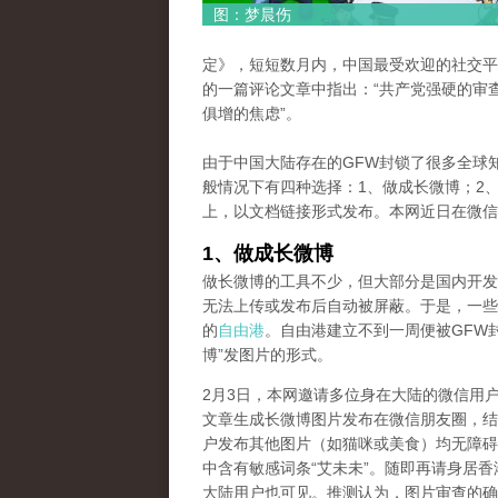
图：梦晨伤
定》，短短数月内，中国最受欢迎的社交平
的一篇评论文章中指出：“共产党强硬的审
俱增的焦虑”。
由于中国大陆存在的GFW封锁了很多全球
般情况下有四种选择：1、做成长微博；2、
上，以文档链接形式发布。本网近日在微信
1、做成长微博
做长微博的工具不少，但大部分是国内开发
无法上传或发布后自动被屏蔽。于是，一些
的
自由港
。自由港建立不到一周便被GFW
博”发图片的形式。
2月3日，本网邀请多位身在大陆的微信用户将一篇题为《Wu 
文章生成长微博图片发布在微信朋友圈，结
户发布其他图片（如猫咪或美食）均无障碍
中含有敏感词条“艾未未”。随即再请身居
大陆用户也可见。推测认为，图片审查的确