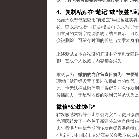
器”，且它有可能是装在分享按钮上的，并
4、复制粘贴在“笔记”或“便签”
比如大众型笔记应用“有道云”早已被证实存
符、或以其他语种/拼音/谐音/字头大写
用本身的关键字过滤影响，结果显示，可以
会被删除，可留存时间的长短与文章本身的
上述测试文本在私聊和群聊中分享也无障碍
聊，甚或个人收藏，内容都会消失。
推测认为，
微信的内容审查目前为止主要针
理部门就已经设置了限制传播能力的红线：“
此，也无法拦截微信用户将所见消息转发到
传播能力，于是对内容的限制仍然被认为是“
微信“处处惊心”
转发敏感内容并不比原创更安全，使用微信
光明因转发了一条关于新疆莎车消息的微信
去年香港占中抗争期间转发声援香港的微信
4月2号，中国民主党浙江委员会数位成员