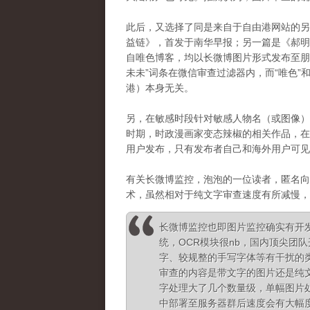
此后，又选择了同是来自于自由港网站的另
益链》，首发于南华早报；另一篇是《
郝
自唯色博客，均以长微博图片形式发布至朋
未未”词条在微信审查过滤器内，而“唯色”
港）本身无关。
另，在敏感时段针对敏感人物名（或图像）
时期，时政漫画家变态辣椒的相关作品，在
用户发布，只有发布者自己和海外用户可见
有关长微博监控，泡泡的一位读者，匿名向
术，虽然相对于纯文字审查速度有所减慢，
长微博监控也即图片监控确实有开
统，OCR模块很nb，国内顶尖团
字、较规整的手写字体等有干扰的
审查的内容是带文字的图片还是纯
字处理大了几个数量级，单幅图片
中部署至服务器群后速度会有大幅