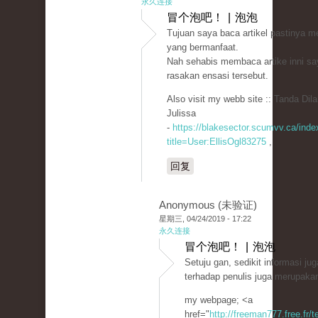
永久连接
冒个泡吧！ | 泡泡
Tujuan saya baca artikel pastinya m
yang bermanfaat.
Nah sehabis membaca artike inni sa
rasakan ensasi tersebut.
Also visit my webb site :: Tanda Dil
Julissa
-
https://blakesector.scumvv.ca/inde
title=User:EllisOgl83275
,
回复
Anonymous (未验证)
星期三, 04/24/2019 - 17:22
永久连接
冒个泡吧！ | 泡泡
Setuju gan, sedikit informasi ju
terhadap penulis juga merupakan
my webpage; <a
href="
http://freeman777.free.fr