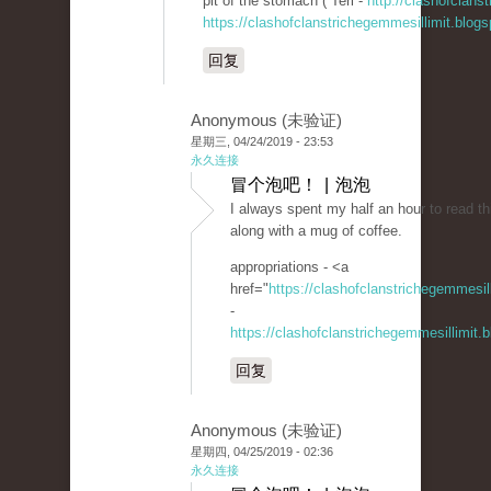
pit of the stomach ( Teri -
http://clashofclans
https://clashofclanstrichegemmesillimit.blo
回复
Anonymous (未验证)
星期三, 04/24/2019 - 23:53
永久连接
冒个泡吧！ | 泡泡
I always spent my half an hour to read thi
along with a mug of coffee.
appropriations - <a
href="
https://clashofclanstrichegemmesi
-
https://clashofclanstrichegemmesillimit
回复
Anonymous (未验证)
星期四, 04/25/2019 - 02:36
永久连接