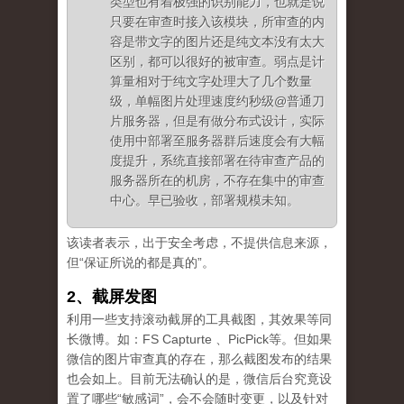
类型也有着极强的识别能力，也就是说
只要在审查时接入该模块，所审查的内
容是带文字的图片还是纯文本没有太大
区别，都可以很好的被审查。弱点是计
算量相对于纯文字处理大了几个数量
级，单幅图片处理速度约秒级@普通刀
片服务器，但是有做分布式设计，实际
使用中部署至服务器群后速度会有大幅
度提升，系统直接部署在待审查产品的
服务器所在的机房，不存在集中的审查
中心。早已验收，部署规模未知。
该读者表示，出于安全考虑，不提供信息来源，
但“保证所说的都是真的”。
2、截屏发图
利用一些支持滚动截屏的工具截图，其效果等同
长微博。如：FS Capturte 、PicPick等。但如果
微信的图片审查真的存在，那么截图发布的结果
也会如上。目前无法确认的是，微信后台究竟设
置了哪些“敏感词”，会不会随时变更，以及针对