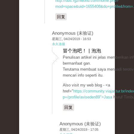
http://bbs.rgznworld.com/home.php?
mod=space&uid=1655408&do=profile&from=.
回复
Anonymous (未验证)
星期三, 04/24/2019 - 16:53
永久连接
冒个泡吧！ | 泡泡
Penulisan artikel ini jelas memberikan i
bermanfaat gan.
Terutama membuat saya menuadi terotiv
mencari info seperti itu.
Also visit my web blog - <a
href="
https://community.viajar.tur.br/ind
p=/profile/aviseden89">Jasa
Huruf Timbu
回复
Anonymous (未验证)
星期三, 04/24/2019 - 17:05