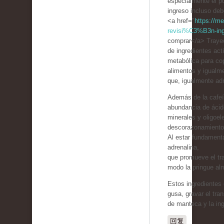
especialmente el pu
ingreso incluso deb
<a href="
https://m
revisi%C3%B3n-ing
comprar</a> Trayec
de ingredientes act
metabólica para cop
alimentos y igualm
que, igualmente adm
Además de la cafeí
abundancia de ácid
minerales y oligoel
descorazonamiento
Al estar fundament
adrenalina,
que promueve el tr
modo la pringue al
Estos ingredientes 
gusa, gravar el tra
de manteca y la ing
回复