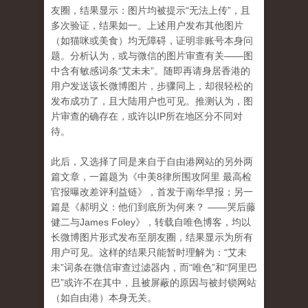
友圈，结果显示：图片均被提示“无法上传”，且
多次验证，结果如一。上述用户发布其他图片
（如猫咪或美食）均无障碍，证明非账号本身问
题。分析认为，或与微信的图片审查有关——图
中含有敏感词条“艾未未”。随即再请身居香港的
用户发送该长微博图片，步骤同上，却很轻松的
发布成功了，且大陆用户也可见。推测认为，图
片审查的确存在，或许以IP所在地区分不同对
待。
此后，又选择了同是来自于自由港网站的另外两
篇文章，一篇题为《中美8律所围攻阿里 最高检
官报曝改差评利益链》，首发于南华早报；另一
篇是《
郝明义：他们到底所为何来？
——哭后藤
健二与
James Foley》，转载自唯色博客，均以
长微博图片形式发布至朋友圈，结果显示为所有
用户可见。这样的结果只能暂时理解为：“艾未
未”词条在微信审查过滤器内，而“唯色”和“阿里巴
巴”或许不在其中，且被屏蔽的原因与被封锁网站
（如自由港）本身无关。