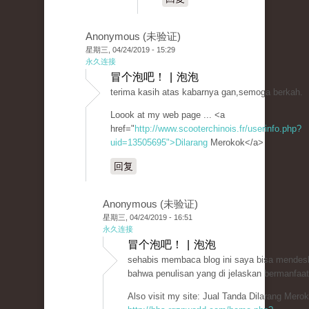
Anonymous (未验证)
星期三, 04/24/2019 - 15:29
永久连接
冒个泡吧！ | 泡泡
terima kasih atas kabarnya gan,semoga berkah.
Loook at my web page ... <a
href="
http://www.scooterchinois.fr/userinfo.php?
uid=13505695">Dilarang
Merokok</a>
回复
Anonymous (未验证)
星期三, 04/24/2019 - 16:51
永久连接
冒个泡吧！ | 泡泡
sehabis membaca blog ini saya bisa mendesk
bahwa penulisan yang di jelaskan bermanfaat
Also visit my site: Jual Tanda Dilarang Mero