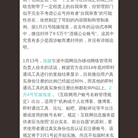
暗含附带了一定程度上的自我审查，但管理部门
似乎完全不考虑公众号持有者“自我审查”的可能
性存在，依然制定了苛刻的内容限制和管制条
例。据1月21号陆媒报道，在去年的运动式净网
中，微信封停了8.5万个“违规公众账号”。这其中
究竟有多少是因涉敏而遭封停的，并没有详细说
明。
1月13号，
陆媒
引述中国网信办移动网络管理局
负责人徐丰的话说，根据官方在2014年底对即时
通讯工具进行的复核结果显示，目前微信用户真
实身份注册的比例已经超过80%，而其他的即时
通讯工具的真实身份注册比例都在90%以上。
2
月4号官媒报道
，《互联网用户账号名称管理规
定》出台，适用于“机构或个人在博客、微博客、
即时通信工具、论坛、贴吧、跟帖评论等平台注
册或使用的账号名称”。规定：互联网信息服务提
供者应当按照“后台实名、前台自愿”的原则，要
求使用者通过真实身份信息认证后注册账号。该
规定将于3月1号起开始实施。尚且不知届时未实