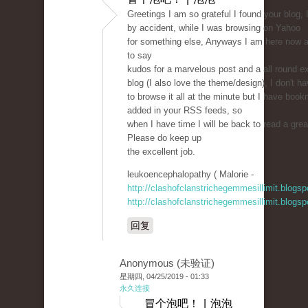
Greetings I am so grateful I found your blog, 
by accident, while I was browsing on Yahoo
for something else, Anyways I am here now an
to say
kudos for a marvelous post and a all round ex
blog (I also love the theme/design), I don't h
to browse it all at the minute but I have book
added in your RSS feeds, so
when I have time I will be back to read a gre
Please do keep up
the excellent job.
leukoencephalopathy ( Malorie -
http://clashofclanstrichegemmesillimit.blogs
http://clashofclanstrichegemmesillimit.blogs
回复
Anonymous (未验证)
星期四, 04/25/2019 - 01:33
永久连接
冒个泡吧！ | 泡泡