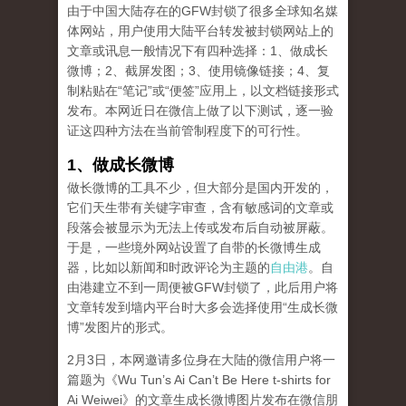
由于中国大陆存在的GFW封锁了很多全球知名媒
体网站，用户使用大陆平台转发被封锁网站上的
文章或讯息一般情况下有四种选择：1、做成长
微博；2、截屏发图；3、使用镜像链接；4、复
制粘贴在“笔记”或“便签”应用上，以文档链接形式
发布。本网近日在微信上做了以下测试，逐一验
证这四种方法在当前管制程度下的可行性。
1、做成长微博
做长微博的工具不少，但大部分是国内开发的，
它们天生带有关键字审查，含有敏感词的文章或
段落会被显示为无法上传或发布后自动被屏蔽。
于是，一些境外网站设置了自带的长微博生成
器，比如以新闻和时政评论为主题的
自由港
。自
由港建立不到一周便被GFW封锁了，此后用户将
文章转发到墙内平台时大多会选择使用“生成长微
博”发图片的形式。
2月3日，本网邀请多位身在大陆的微信用户将一
篇题为《Wu Tun’s Ai Can’t Be Here t-shirts for
Ai Weiwei》的文章生成长微博图片发布在微信朋