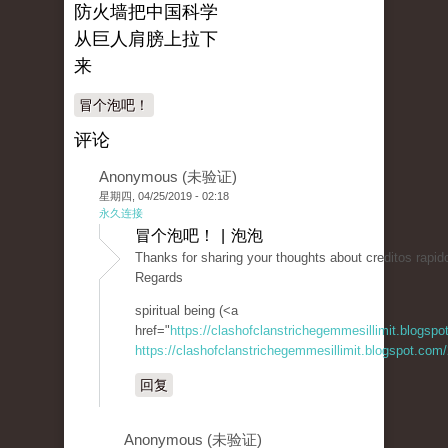
防火墙把中国科学
从巨人肩膀上拉下
来
冒个泡吧！
评论
Anonymous (未验证)
星期四, 04/25/2019 - 02:18
永久连接
冒个泡吧！ | 泡泡
Thanks for sharing your thoughts about creditos rapido
Regards
spiritual being (<a
href="
https://clashofclanstrichegemmesillimit.blogsp
https://clashofclanstrichegemmesillimit.blogspot.com
回复
Anonymous (未验证)