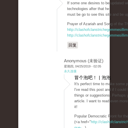
If some one desires to be updated w
technologies after that he
must be go to see this site and be u
Prayer of Azariah and Song of the Th
http://clashofclanstrichegemmesillim
http://clashofclanstrichegemmesillim
回复
Anonymous (未验证)
星期四, 04/25/2019 - 02:05
永久连接
冒个泡吧！ | 泡泡
It's perfect time to make some pl
I've read this post and if I coul
things or suggestions. Perhaps yo
article. I want to read even more
it!
Popular Democratic Front for the
(<a href="
http://clashofclanstr
que-...
)