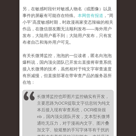
另，在敏感时段针对敏感人物名（或图像）以及
事件的屏蔽有可能存在特殊。
本网曾有报道
，“周
小平”高度敏感时期，时政漫画家变态辣椒的相关
作品，在微信朋友圈无法顺利发布——海外用户
发布，大陆用户看不到；大陆用户发布，只有发
布者自己和海外用户可见。
有关长微博监控，泡泡的一位读者，匿名向泡泡
爆料说，国内顶尖团队已开发出直接将审查系统
接入长微博的技术，虽然相对于纯文字审查速度
有所减慢，但直接部署在带审查产品的服务器所
在地：
长微博监控也即图片监控确实有开发，
主要思路为OCR提取文字信息转为纯文
本后接入现有审查系统，OCR模块很
nb，国内顶尖团队开发，文本型长微博
通吃无压力，对于漫画内文字、图片叠
加文字、较规整的手写字体等有干扰的