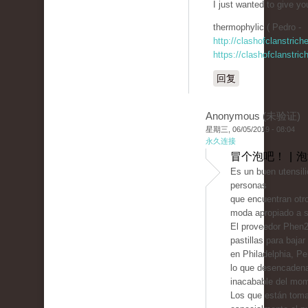
I just wanted to give yo
thermophylic ( Pedro -
http://clashofclanstric
https://clashofclanstri
回复
Anonymous (未验证)
星期三, 06/05/2019 - 08:04
永久连接
冒个泡吧！ | 
Es un buen utensili
personas
que encuentran otro
moda apropiado a s
El proveedor Phen2
pastillas para baja
en Philadelphia, P
lo que desencaden
inacabable del mo
Los que están tom