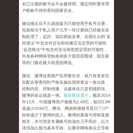
名已注册的账号会不会被停用。规定同时要求用
户昵称不得伤害到国家安全。
微信推出后不久就改版为只能使用手机号注册，
也就相当于私人用户几乎一经注册就已经被实名
制处理了，监控、追踪易如反掌。近期出台的“反
间谍法”中包含对言论和传播言论定罪的可能性、
“反恐怖法”中包含对言论和思想定罪的可能性，
外加各种网络管制条例多方面层层围堵，因言获
罪的门槛在极大程度的降低。
微信、微博这类国产应用要生存，就只有老老实
实配合审查同时严格实施自我审查这一条出路，
控制内容、控制传播、去媒体化只是初级阶段。
微博的命运就是一例。
最新数据显示
，截至2014
年12月，中国微博用户规模为2.49亿，较2013年
底减少3194万，腾讯、网易和搜狐等昔日“门户”
纷纷减少了微博的投入。微博的衰落与管制直接
相关，并与党宣专属账号的滋生几乎同步，以大
清洗加占领为基本手段、以重夺网络舆论主导权