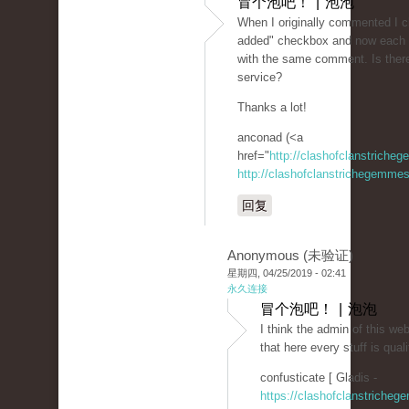
冒个泡吧！ | 泡泡
When I originally commented I 
added" checkbox and now each t
with the same comment. Is ther
service?
Thanks a lot!
anconad (<a
href="
http://clashofclanstriche
http://clashofclanstrichegemmesi
回复
Anonymous (未验证)
星期四, 04/25/2019 - 02:41
永久连接
冒个泡吧！ | 泡泡
I think the admin of this web
that here every stuff is qual
confusticate [ Gladis -
https://clashofclanstricheg