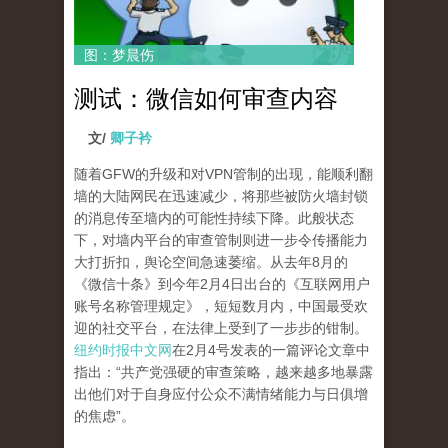
图：梦晨伤
测试：微信如何审查内容
文/
卿子衿
随着GFW的升级和对VPN管制的出现，能顺利翻
墙的大陆网民在迅速减少，将那些被防火墙封锁
的消息传至墙内的可能性持续下降。此般状态
下，对墙内平台的审查管制则进一步令传播能力
大打折扣，舆论空间急速萎缩。从去年8月的
《微信十条》到今年2月4日出台的《互联网用户
账号名称管理规定》，短短数月内，中国最受欢
迎的社交平台，在法律上受到了一步步的钳制。
纽约时报中文网
在2月4号发表的一篇评论文章中
指出：“共产党强硬的审查策略，越来越多地暴露
出他们对于自身应付公众不满情绪能力与日俱增
的焦虑”。