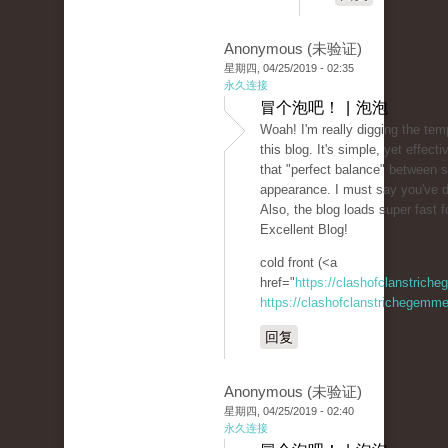
Anonymous (未验证)
星期四, 04/25/2019 - 02:35
永久连接
冒个泡吧！ | 泡泡
Woah! I'm really digging the tem
this blog. It's simple, yet effectiv
that "perfect balance" between s
appearance. I must say you've d
Also, the blog loads super fast f
Excellent Blog!
cold front (<a
href="
https://clashofclanstrich
https://clashofclanstrichegemme
回复
Anonymous (未验证)
星期四, 04/25/2019 - 02:40
永久连接