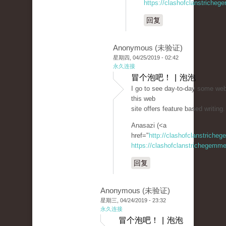
https://clashofclanstricheg
回复
Anonymous (未验证)
星期四, 04/25/2019 - 02:42
永久连接
冒个泡吧！ | 泡泡
I go to see day-to-day some webs
this web
site offers feature based writing.
Anasazi (<a
href="
http://clashofclanstriche
https://clashofclanstrichegemme
回复
Anonymous (未验证)
星期三, 04/24/2019 - 23:32
永久连接
冒个泡吧！ | 泡泡