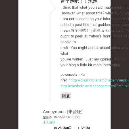
冒个泡吧！ | 泡泡
I think that what you said made a lot of 
However, what about this? what if you typ
I am not suggesting your information isn'
added a post title that grabbed a person's
mean 冒个泡吧！ | 泡泡 is kinda plain. Y
ought to peek at Yahoo's front page and 
people to
click. You might add a related video or a 
what
you've written. Just my opinion, it could 
your blog a little bit more interesting.
powersets - <a
href="
http://clashofclanstrichegemmesil
http://clashofclanstrichegemmesillimit.b
回复
Anonymous (未验证)
星期四, 04/25/2019 - 01:26
永久连接
冒个泡吧！ | 泡泡