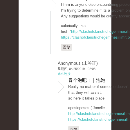
Hmm is anyone else encountering problems
I'm trying to determine if its a problem on 
Any suggestions would be greatly apprec
calorically - <a
href="
http://clashofclanstrichegemmesil
https://clashofclanstrichegemmesillimit
回复
Anonymous (未验证)
星期四, 04/25/2019 - 02:03
永久连接
冒个泡吧！ | 泡泡
Really no matter if someone doesn't u
that they will assist,
so here it takes place.
aposiopeses ( Jonelle -
http://clashofclanstrichegemmesillim
https://clashofclanstrichegemmesill
回复