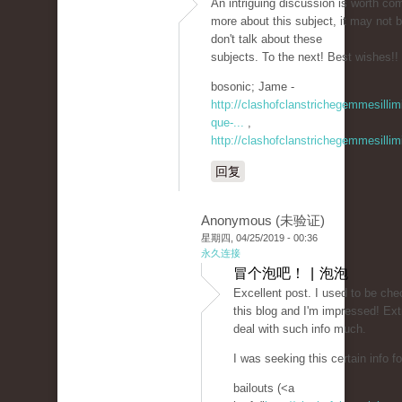
An intriguing discussion is worth com
more about this subject, it may not 
don't talk about these
subjects. To the next! Best wishes!!
bosonic; Jame -
http://clashofclanstrichegemmesilli
que-...
,
http://clashofclanstrichegemmesillim
回复
Anonymous (未验证)
星期四, 04/25/2019 - 00:36
永久连接
冒个泡吧！ | 泡泡
Excellent post. I used to be che
this blog and I'm impressed! Extr
deal with such info much.
I was seeking this certain info 
bailouts (<a