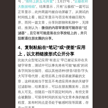
号，
“推特上的五毛外宣
”；1月27号，“
云极权和
大数据维稳
”。结果显示，只有“云极权”一篇可以
正常显示，此外两篇均被自动屏蔽了。从测试的
时间线上看，能正常显示与否没有准确日期为
界。而同一篇文章，分享到群聊和私聊中，无障
碍。推测认为：
微信的内容审查很可能存在“过
滤器”，且它有可能是装在分享按钮上的，并只
阻断通往朋友圈的分享。
4、复制粘贴在“笔记”或“便签”应用
上，以文档链接形式公开分享
比如大众型笔记应用“有道云”早已被证实存在关
键字审查，测试中可以事先将有可能“敏感”的词
条字间加分隔符、或以其他语种/拼音/谐音/字头
大写字母代替，处理后再上传容易被屏蔽的文
章，这样就相当于暂且不考虑应用本身的关键字
过滤影响，结果显示，可以在朋友圈发布，且所
有人可见。但随后一段不固定时间内，有些文章
会被删除，可留存时间的长短与文章本身的敏感
程度、发布时间点是否处于敏感时段等因素，存
在一定关系。