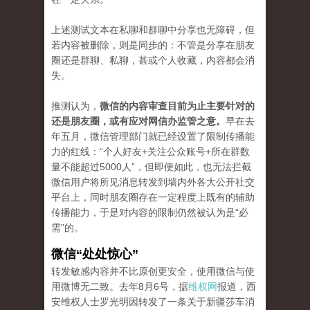
上述测试文本在私聊和群聊中分享也无障碍，但
若内容被删除，则是同步的：不管是分享在朋友
圈还是群聊、私聊，甚或个人收藏，内容都会消
失。
推测认为，
微信的内容审查目前为止主要针对的
还是朋友圈，或有应对网信办监管之意。
早在去
年五月，微信管理部门就已经设置了限制传播能
力的红线：“个人好友+关注公众账号+所在群数
量不能超过5000人”，但即便如此，也无法拦截
微信用户将所见消息转发到墙内外各大公开社交
平台上，同时朋友圈存在一定程度上既有的辅助
传播能力，于是对内容的限制仍然被认为是“必
需”的。
微信“处处惊心”
转发敏感内容并不比原创更安全，使用微信与使
用微博无二致。去年8月6号，据
维权网
报道，西
安维权人士罗光明因转发了一条关于新疆莎车消