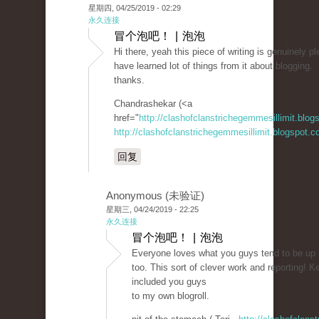
星期四, 04/25/2019 - 02:29
永久连接
冒个泡吧！ | 泡泡
Hi there, yeah this piece of writing is genuinely p
have learned lot of things from it about blogging.
thanks.
Chandrashekar (<a
href="
http://clashofclanstrichegemmesillimit.blo
http://clashofclanstrichegemmesillimit.blogspot.
回复
Anonymous (未验证)
星期三, 04/24/2019 - 22:25
永久连接
冒个泡吧！ | 泡泡
Everyone loves what you guys tend to be up
too. This sort of clever work and reporting! Ke
included you guys
to my own blogroll.