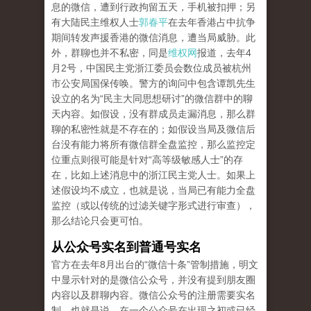
息的微信，遭到行政拘留五天，手机被扣押；另
有大陆民主维权人士
郭春平
在去年香港占中抗争
期间转发声援香港的微信消息，遭当局威胁。此
外，群聊也并不私密，同是
维权网
报道，去年4
月2号，中国民主党浙江委员会数位成员被杭州
市公安局国保传唤。警方的询问中包含谭凯先生
设立的名为“民主大同思想研讨”的微信群中的聊
天内容。如假设，没有群成员走漏消息，那么群
聊的私密性就是不存在的；如假设当局及微信后
台没有能力将所有微信群全盘监控，那么监控定
位重点则很可能是针对“高等级敏感人士”的存
在，比如上述消息中的浙江民主党人士。如果上
述假设均不成立，也就是说，当局已有能力全盘
监控（或以传统的过滤关键字形式进行审查），
那么结论只会更可怕。
从公众号实名到普通号实名
官方在去年8月出台的“微信十条”管制措施，明文
中显示针对的是微信公众号，并没有提到朋友圈
内容以及群聊内容。微信公众号的注册需要实名
制，也就是说，在一个公众号在出现之初或已经