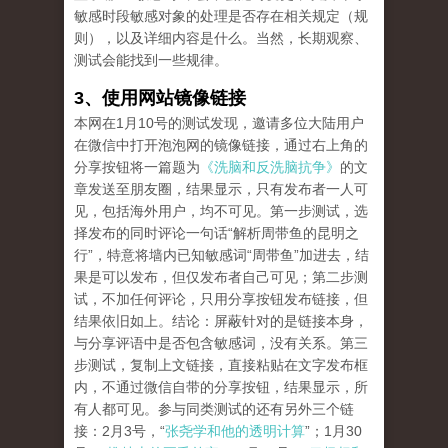
敏感时段敏感对象的处理是否存在相关规定（规
则），以及详细内容是什么。当然，长期观察、
测试会能找到一些规律。
3、使用网站镜像链接
本网在1月10号的测试发现，邀请多位大陆用户
在微信中打开泡泡网的镜像链接，通过右上角的
分享按钮将一篇题为
《洗脑和反洗脑抗争》
的文
章发送至朋友圈，结果显示，只有发布者一人可
见，包括海外用户，均不可见。第一步测试，选
择发布的同时评论一句话“解析周带鱼的昆明之
行”，特意将墙内已知敏感词“周带鱼”加进去，结
果是可以发布，但仅发布者自己可见；第二步测
试，不加任何评论，只用分享按钮发布链接，但
结果依旧如上。结论：屏蔽针对的是链接本身，
与分享评语中是否包含敏感词，没有关系。第三
步测试，复制上文链接，直接粘贴在文字发布框
内，不通过微信自带的分享按钮，结果显示，所
有人都可见。参与同类测试的还有另外三个链
接：2月3号，“
张尧学和他的透明计算
”；1月30