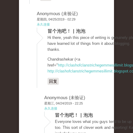
Anonymous (未验证)
星期四, 04/25/2019 - 02:29
永久连接
冒个泡吧！ | 泡泡
Hi there, yeah this piece of writing is genuinely p
have learned lot of things from it about blogging.
thanks.
Chandrashekar (<a
href="
http://clashofclanstrichegemmesillimit.blo
http://clashofclanstrichegemmesillimit.blogspot.
回复
Anonymous (未验证)
星期三, 04/24/2019 - 22:25
永久连接
冒个泡吧！ | 泡泡
Everyone loves what you guys tend to be up
too. This sort of clever work and reporting! Ke