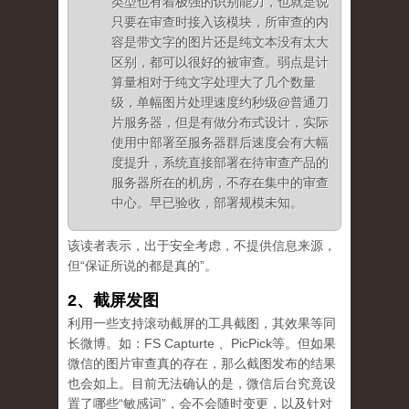
类型也有着极强的识别能力，也就是说
只要在审查时接入该模块，所审查的内
容是带文字的图片还是纯文本没有太大
区别，都可以很好的被审查。弱点是计
算量相对于纯文字处理大了几个数量
级，单幅图片处理速度约秒级@普通刀
片服务器，但是有做分布式设计，实际
使用中部署至服务器群后速度会有大幅
度提升，系统直接部署在待审查产品的
服务器所在的机房，不存在集中的审查
中心。早已验收，部署规模未知。
该读者表示，出于安全考虑，不提供信息来源，
但“保证所说的都是真的”。
2、截屏发图
利用一些支持滚动截屏的工具截图，其效果等同
长微博。如：FS Capturte 、PicPick等。但如果
微信的图片审查真的存在，那么截图发布的结果
也会如上。目前无法确认的是，微信后台究竟设
置了哪些“敏感词”，会不会随时变更，以及针对