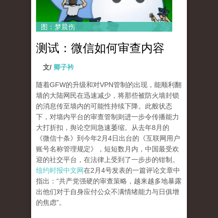
图：梦晨伤
测试：微信如何审查内容
文/
卿子衿
随着GFW的升级和对VPN管制的出现，能顺利翻
墙的大陆网民在迅速减少，将那些被防火墙封锁
的消息传至墙内的可能性持续下降。此般状态
下，对墙内平台的审查管制则进一步令传播能力
大打折扣，舆论空间急速萎缩。从去年8月的
《微信十条》到今年2月4日出台的《互联网用户
账号名称管理规定》，短短数月内，中国最受欢
迎的社交平台，在法律上受到了一步步的钳制。
纽约时报中文网
在2月4号发表的一篇评论文章中
指出：“共产党强硬的审查策略，越来越多地暴露
出他们对于自身应付公众不满情绪能力与日俱增
的焦虑”。