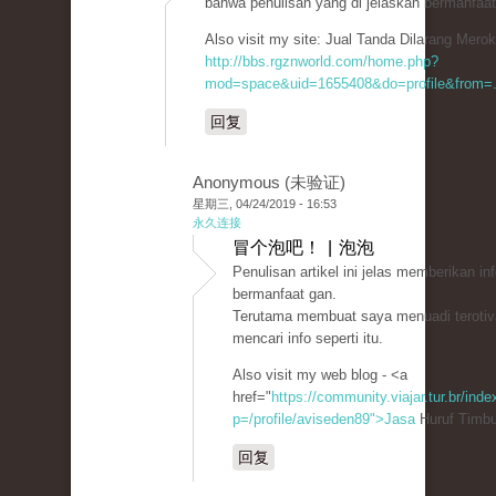
bahwa penulisan yang di jelaskan bermanfaat
Also visit my site: Jual Tanda Dilarang Mero
http://bbs.rgznworld.com/home.php?
mod=space&uid=1655408&do=profile&from=.
回复
Anonymous (未验证)
星期三, 04/24/2019 - 16:53
永久连接
冒个泡吧！ | 泡泡
Penulisan artikel ini jelas memberikan i
bermanfaat gan.
Terutama membuat saya menuadi terotiv
mencari info seperti itu.
Also visit my web blog - <a
href="
https://community.viajar.tur.br/ind
p=/profile/aviseden89">Jasa
Huruf Timbu
回复