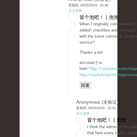
星期四, 04/25/2019 - 02:40
永久连接
冒个泡吧！ | 泡泡
When I originally commented I 
added" checkbox and now each t
with the same comment. Is ther
service?
Thanks a lot!
anconad (<a
href="
http://clashofclanstriche
http://clashofclanstrichegemmesi
回复
Anonymous (未验证)
星期四, 04/25/2019 - 02:41
永久连接
冒个泡吧！ | 泡泡
I think the admin of this web
that here every stuff is qual