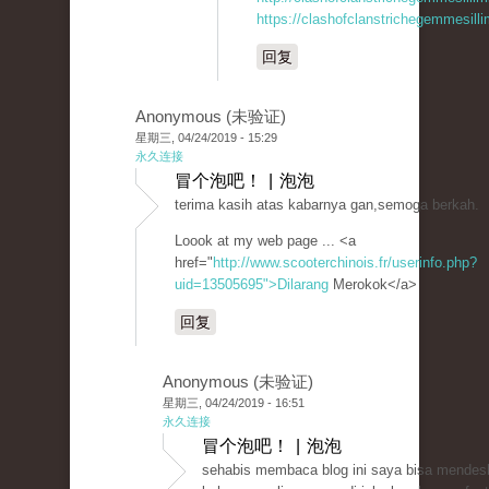
https://clashofclanstrichegemmesill
回复
Anonymous (未验证)
星期三, 04/24/2019 - 15:29
永久连接
冒个泡吧！ | 泡泡
terima kasih atas kabarnya gan,semoga berkah.
Loook at my web page ... <a
href="
http://www.scooterchinois.fr/userinfo.php?
uid=13505695">Dilarang
Merokok</a>
回复
Anonymous (未验证)
星期三, 04/24/2019 - 16:51
永久连接
冒个泡吧！ | 泡泡
sehabis membaca blog ini saya bisa mendesk