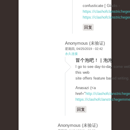
confusticate [ Gladis -
https://clashofclanstricheg
https://clashofclanstricheg
回复
Anonymous (未验证)
星期四, 04/25/2019 - 02:42
永久连接
冒个泡吧！ | 泡泡
I go to see day-to-day some webs
this web
site offers feature based writing.
Anasazi (<a
href="
http://clashofclanstriche
https://clashofclanstrichegemme
回复
Anonymous (未验证)