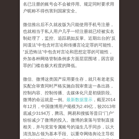
名已注册的账号会不会被停用。规定同时要求用
户昵称不得伤害到国家安全。
微信推出后不久就改版为只能使用手机号注册，
也就相当于私人用户几乎一经注册就已经被实名
制处理了，监控、追踪易如反掌。近期出台的“反
间谍法”中包含对言论和传播言论定罪的可能性、
“反恐怖法”中包含对言论和思想定罪的可能性，
外加各种网络管制条例多方面层层围堵，因言获
罪的门槛在极大程度的降低。
微信、微博这类国产应用要生存，就只有老老实
实配合审查同时严格实施自我审查这一条出路，
控制内容、控制传播、去媒体化只是初级阶段。
微博的命运就是一例。
最新数据显示
，截至2014
年12月，中国微博用户规模为2.49亿，较2013年
底减少3194万，腾讯、网易和搜狐等昔日“门户”
纷纷减少了微博的投入。微博的衰落与管制直接
相关，并与党宣专属账号的滋生几乎同步，以大
清洗加占领为基本手段、以重夺网络舆论主导权