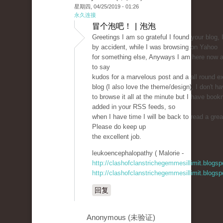
星期四, 04/25/2019 - 01:26
永久连接
冒个泡吧！ | 泡泡
Greetings I am so grateful I found your blog, 
by accident, while I was browsing on Yahoo
for something else, Anyways I am here now an
to say
kudos for a marvelous post and a all round ex
blog (I also love the theme/design), I don't h
to browse it all at the minute but I have book
added in your RSS feeds, so
when I have time I will be back to read a gre
Please do keep up
the excellent job.
leukoencephalopathy ( Malorie -
http://clashofclanstrichegemmesillimit.blogs
http://clashofclanstrichegemmesillimit.blogs
回复
Anonymous (未验证)