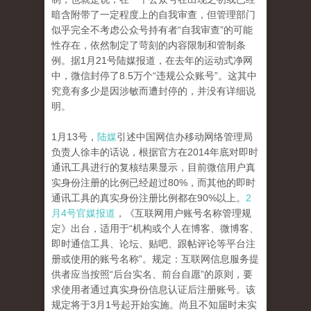
暗含附带了一定程度上的自我审查，但管理部门
似乎完全不考虑公众号持有者“自我审查”的可能
性存在，依然制定了苛刻的内容限制和管制条
例。据1月21号陆媒报道，在去年的运动式净网
中，微信封停了8.5万个“违规公众账号”。这其中
究竟有多少是因涉敏而遭封停的，并没有详细说
明。
1月13号，
陆媒
引述中国网信办移动网络管理局
负责人徐丰的话说，根据官方在2014年底对即时
通讯工具进行的复核结果显示，目前微信用户真
实身份注册的比例已经超过80%，而其他的即时
通讯工具的真实身份注册比例都在90%以上。
2
月4号官媒报道
，《互联网用户账号名称管理规
定》出台，适用于“机构或个人在博客、微博客、
即时通信工具、论坛、贴吧、跟帖评论等平台注
册或使用的账号名称”。规定：互联网信息服务提
供者应当按照“后台实名、前台自愿”的原则，要
求使用者通过真实身份信息认证后注册账号。该
规定将于3月1号起开始实施。尚且不知届时未实