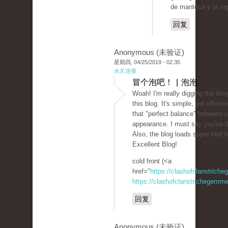
de manteca y la ing
回复
Anonymous (未验证)
星期四, 04/25/2019 - 02:35
永久连接
冒个泡吧！ | 泡泡
Woah! I'm really digging the tem
this blog. It's simple, yet effectiv
that "perfect balance" between s
appearance. I must say you've d
Also, the blog loads super fast f
Excellent Blog!
cold front (<a
href="
https://clashofclanstrich
https://clashofclanstrichegemme
回复
Anonymous (未验证)