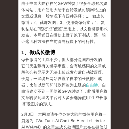
由于中国大陆存在的GFW封锁了很多全球知名媒
体网站，用户使用大陆平台转发被封锁网站上的
文章或讯息一般情况下有四种选择：1、做成长
微博；2、截屏发图；3、使用镜像链接；4、复
制粘贴在“笔记”或“便签”应用上，以文档链接形式
发布。本网近日在微信上做了以下测试，逐一验
证这四种方法在当前管制程度下的可行性。
1、做成长微博
做长微博的工具不少，但大部分是国内开发的，
它们天生带有关键字审查，含有敏感词的文章或
段落会被显示为无法上传或发布后自动被屏蔽。
于是，一些境外网站设置了自带的长微博生成
器，比如以新闻和时政评论为主题的
自由港
。自
由港建立不到一周便被GFW封锁了，此后用户将
文章转发到墙内平台时大多会选择使用“生成长微
博”发图片的形式。
2月3日，本网邀请多位身在大陆的微信用户将一
篇题为《Wu Tun’s Ai Can’t Be Here t-shirts for
Ai Weiwei》的文章生成长微博图片发布在微信朋