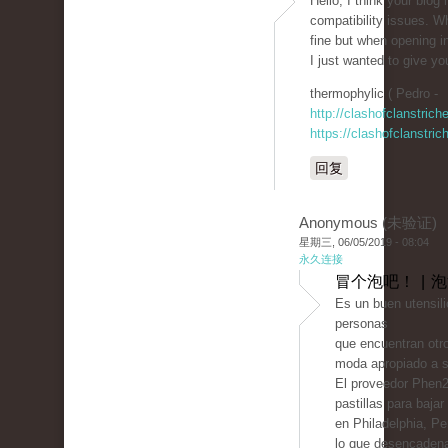
Hello, I think your blog
compatibility issues. Wh
fine but when opening in
I just wanted to give yo
thermophylic ( Pedro -
http://clashofclanstric
https://clashofclanstri
回复
Anonymous (未验证)
星期三, 06/05/2019 - 08:04
永久连接
冒个泡吧！ | 
Es un buen utensili
personas
que encuentran otro
moda apropiado a s
El proveedor Phen2
pastillas para baja
en Philadelphia, P
lo que desencaden