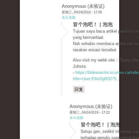
Anonymous (未验证)
星期三, 04/24/2019 - 17:05
永久连接
冒个泡吧！ | 泡泡
Tujuan saya baca artikel pastinya m
yang bermanfaat.
Nah sehabis membaca artike inni sa
rasakan ensasi tersebut.
Also visit my webb site :: Tanda Dil
Julissa
-
https://blakesector.scumvv.ca/inde
title=User:EllisOgl83275
,
回复
Anonymous (未验证)
星期三, 04/24/2019 - 17:22
永久连接
冒个泡吧！ | 泡泡
Setuju gan, sedikit informasi ju
terhadap penulis juga merupakan