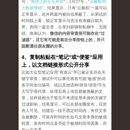
号，
“推特上的五毛外宣
”；1月27号，“
云极权和
大数据维稳
”。结果显示，只有“云极权”一篇可以
正常显示，此外两篇均被自动屏蔽了。从测试的
时间线上看，能正常显示与否没有准确日期为
界。而同一篇文章，分享到群聊和私聊中，无障
碍。推测认为：
微信的内容审查很可能存在“过
滤器”，且它有可能是装在分享按钮上的，并只
阻断通往朋友圈的分享。
4、复制粘贴在“笔记”或“便签”应用
上，以文档链接形式公开分享
比如大众型笔记应用“有道云”早已被证实存在关
键字审查，测试中可以事先将有可能“敏感”的词
条字间加分隔符、或以其他语种/拼音/谐音/字头
大写字母代替，处理后再上传容易被屏蔽的文
章，这样就相当于暂且不考虑应用本身的关键字
过滤影响，结果显示，可以在朋友圈发布，且所
有人可见。但随后一段不固定时间内，有些文章
会被删除，可留存时间的长短与文章本身的敏感
程度、发布时间点是否处于敏感时段等因素，存
在一定关系。