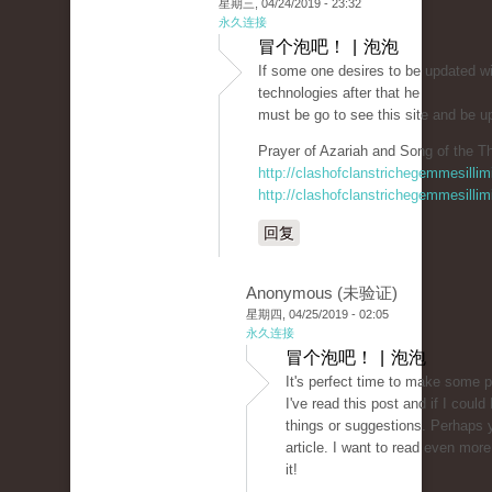
星期三, 04/24/2019 - 23:32
永久连接
冒个泡吧！ | 泡泡
If some one desires to be updated w
technologies after that he
must be go to see this site and be u
Prayer of Azariah and Song of the Th
http://clashofclanstrichegemmesillim
http://clashofclanstrichegemmesillim
回复
Anonymous (未验证)
星期四, 04/25/2019 - 02:05
永久连接
冒个泡吧！ | 泡泡
It's perfect time to make some pl
I've read this post and if I coul
things or suggestions. Perhaps yo
article. I want to read even more
it!