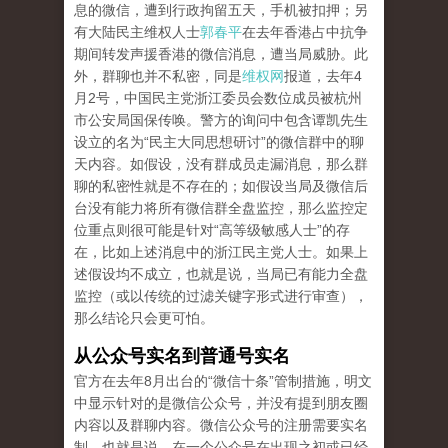
息的微信，遭到行政拘留五天，手机被扣押；另
有大陆民主维权人士
郭春平
在去年香港占中抗争
期间转发声援香港的微信消息，遭当局威胁。此
外，群聊也并不私密，同是
维权网
报道，去年4
月2号，中国民主党浙江委员会数位成员被杭州
市公安局国保传唤。警方的询问中包含谭凯先生
设立的名为“民主大同思想研讨”的微信群中的聊
天内容。如假设，没有群成员走漏消息，那么群
聊的私密性就是不存在的；如假设当局及微信后
台没有能力将所有微信群全盘监控，那么监控定
位重点则很可能是针对“高等级敏感人士”的存
在，比如上述消息中的浙江民主党人士。如果上
述假设均不成立，也就是说，当局已有能力全盘
监控（或以传统的过滤关键字形式进行审查），
那么结论只会更可怕。
从公众号实名到普通号实名
官方在去年8月出台的“微信十条”管制措施，明文
中显示针对的是微信公众号，并没有提到朋友圈
内容以及群聊内容。微信公众号的注册需要实名
制，也就是说，在一个公众号在出现之初或已经