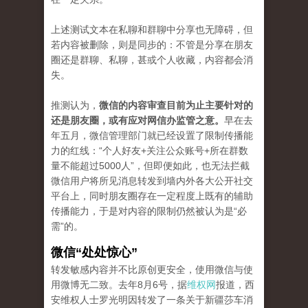
上述测试文本在私聊和群聊中分享也无障碍，但
若内容被删除，则是同步的：不管是分享在朋友
圈还是群聊、私聊，甚或个人收藏，内容都会消
失。
推测认为，
微信的内容审查目前为止主要针对的
还是朋友圈，或有应对网信办监管之意。
早在去
年五月，微信管理部门就已经设置了限制传播能
力的红线：“个人好友+关注公众账号+所在群数
量不能超过5000人”，但即便如此，也无法拦截
微信用户将所见消息转发到墙内外各大公开社交
平台上，同时朋友圈存在一定程度上既有的辅助
传播能力，于是对内容的限制仍然被认为是“必
需”的。
微信“处处惊心”
转发敏感内容并不比原创更安全，使用微信与使
用微博无二致。去年8月6号，据
维权网
报道，西
安维权人士罗光明因转发了一条关于新疆莎车消