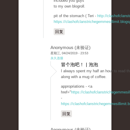
included you guys
to my own blogroll.
pit of the stomach ( Teri -
http://clashofclans
https://clashofclanstrichegemmesillimit.blo
回复
Anonymous (未验证)
星期三, 04/24/2019 - 23:53
永久连接
冒个泡吧！ | 泡泡
I always spent my half an hour to read thi
along with a mug of coffee.
appropriations - <a
href="
https://clashofclanstrichegemmesi
-
https://clashofclanstrichegemmesillimit
回复
Anonymous (未验证)