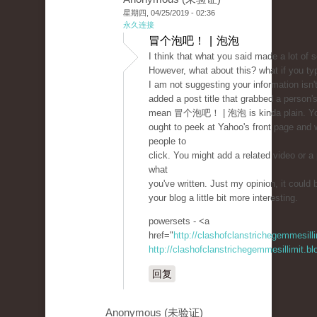
星期四, 04/25/2019 - 02:36
永久连接
冒个泡吧！ | 泡泡
I think that what you said made a lot of 
However, what about this? what if you typ
I am not suggesting your information isn'
added a post title that grabbed a person's
mean 冒个泡吧！ | 泡泡 is kinda plain. Y
ought to peek at Yahoo's front page and 
people to
click. You might add a related video or a 
what
you've written. Just my opinion, it could 
your blog a little bit more interesting.
powersets - <a
href="
http://clashofclanstrichegemmesil
http://clashofclanstrichegemmesillimit.b
回复
Anonymous (未验证)