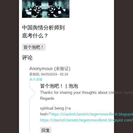
中国舆情分析师到
底考什么？
冒个泡吧！
评论
Anonymous (未验证)
星期四, 04/25/2019 - 02:18
永久连接
冒个泡吧！ | 泡泡
Thanks for sharing your thoughts about creditos rapido
Regards
spiritual being (<a
href="
https://clashofclanstrichegemmesillimit.blogsp
https://clashofclanstrichegemmesillimit.blogspot.com
回复