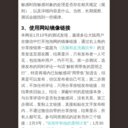
敏感时段敏感对象的处理是否存在相关规定（规
则），以及详细内容是什么。当然，长期观察、
测试会能找到一些规律。
3、使用网站镜像链接
本网在1月10号的测试发现，邀请多位大陆用户
在微信中打开泡泡网的镜像链接，通过右上角的
分享按钮将一篇题为
《洗脑和反洗脑抗争》
的文
章发送至朋友圈，结果显示，只有发布者一人可
见，包括海外用户，均不可见。第一步测试，选
择发布的同时评论一句话“解析周带鱼的昆明之
行”，特意将墙内已知敏感词“周带鱼”加进去，结
果是可以发布，但仅发布者自己可见；第二步测
试，不加任何评论，只用分享按钮发布链接，但
结果依旧如上。结论：屏蔽针对的是链接本身，
与分享评语中是否包含敏感词，没有关系。第三
步测试，复制上文链接，直接粘贴在文字发布框
内，不通过微信自带的分享按钮，结果显示，所
有人都可见。参与同类测试的还有另外三个链
接：2月3号，“
张尧学和他的透明计算
”；1月30