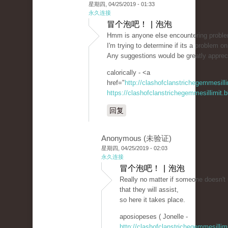
星期四, 04/25/2019 - 01:33
永久连接
冒个泡吧！ | 泡泡
Hmm is anyone else encountering problems
I'm trying to determine if its a problem on 
Any suggestions would be greatly apprec
calorically - <a
href="
http://clashofclanstrichegemmesil
https://clashofclanstrichegemmesillimit
回复
Anonymous (未验证)
星期四, 04/25/2019 - 02:03
永久连接
冒个泡吧！ | 泡泡
Really no matter if someone doesn't u
that they will assist,
so here it takes place.
aposiopeses ( Jonelle -
http://clashofclanstrichegemmesillim