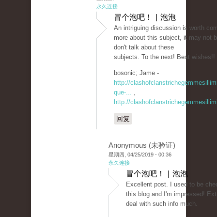
永久连接
冒个泡吧！ | 泡泡
An intriguing discussion is worth com
more about this subject, it may not 
don't talk about these
subjects. To the next! Best wishes!!
bosonic; Jame -
http://clashofclanstrichegemmesilli
que-...
,
http://clashofclanstrichegemmesillim
回复
Anonymous (未验证)
星期四, 04/25/2019 - 00:36
永久连接
冒个泡吧！ | 泡泡
Excellent post. I used to be che
this blog and I'm impressed! Extr
deal with such info much.