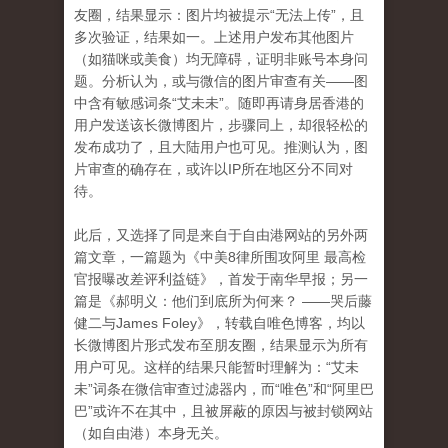
友圈，结果显示：图片均被提示“无法上传”，且
多次验证，结果如一。上述用户发布其他图片
（如猫咪或美食）均无障碍，证明非账号本身问
题。分析认为，或与微信的图片审查有关——图
中含有敏感词条“艾未未”。随即再请身居香港的
用户发送该长微博图片，步骤同上，却很轻松的
发布成功了，且大陆用户也可见。推测认为，图
片审查的确存在，或许以IP所在地区分不同对
待。
此后，又选择了同是来自于自由港网站的另外两
篇文章，一篇题为《中美8律所围攻阿里 最高检
官报曝改差评利益链》，首发于南华早报；另一
篇是《
郝明义：他们到底所为何来？
——哭后藤
健二与
James Foley》，转载自唯色博客，均以
长微博图片形式发布至朋友圈，结果显示为所有
用户可见。这样的结果只能暂时理解为：“艾未
未”词条在微信审查过滤器内，而“唯色”和“阿里巴
巴”或许不在其中，且被屏蔽的原因与被封锁网站
（如自由港）本身无关。