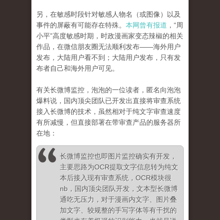
另，在敏感时段针对敏感人物名（或图像）以及
事件的屏蔽有可能存在特殊。
本网曾有报道
，“周
小平”高度敏感时期，时政漫画家变态辣椒的相关
作品，在微信朋友圈无法顺利发布——海外用户
发布，大陆用户看不到；大陆用户发布，只有发
布者自己和海外用户可见。
有关长微博监控，泡泡的一位读者，匿名向泡泡
爆料说，国内顶尖团队已开发出直接将审查系统
接入长微博的技术，虽然相对于纯文字审查速度
有所减慢，但直接部署在带审查产品的服务器所
在地：
长微博监控也即图片监控确实有开发，
主要思路为OCR提取文字信息转为纯文
本后接入现有审查系统，OCR模块很
nb，国内顶尖团队开发，文本型长微博
通吃无压力，对于漫画内文字、图片叠
加文字、较规整的手写字体等有干扰的