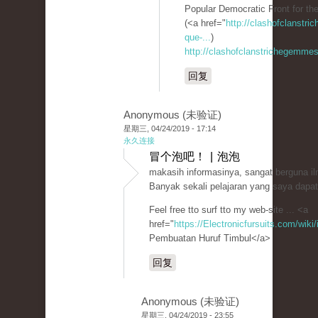
Popular Democratic Front for the
(<a href="
http://clashofclanstr
que-...
)
http://clashofclanstrichegemmesi
回复
Anonymous (未验证)
星期三, 04/24/2019 - 17:14
永久连接
冒个泡吧！ | 泡泡
makasih informasinya, sangat berguna i
Banyak sekali pelajaran yang saya dapatk
Feel free tto surf tto my web-site ... <a
href="
https://Electronicfursuits.com/wi
Pembuatan Huruf Timbul</a>
回复
Anonymous (未验证)
星期三, 04/24/2019 - 23:55