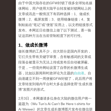
由于中国大陆存在的GFW封锁了很多全球知名媒
体网站，用户使用大陆平台转发被封锁网站上的
文章或讯息一般情况下有四种选择：1、做成长
微博；2、截屏发图；3、使用镜像链接；4、复
制粘贴在“笔记”或“便签”应用上，以文档链接形式
发布。本网近日在微信上做了以下测试，逐一验
证这四种方法在当前管制程度下的可行性。
1、做成长微博
做长微博的工具不少，但大部分是国内开发的，
它们天生带有关键字审查，含有敏感词的文章或
段落会被显示为无法上传或发布后自动被屏蔽。
于是，一些境外网站设置了自带的长微博生成
器，比如以新闻和时政评论为主题的
自由港
。自
由港建立不到一周便被GFW封锁了，此后用户将
文章转发到墙内平台时大多会选择使用“生成长微
博”发图片的形式。
2月3日，本网邀请多位身在大陆的微信用户将一
篇题为《Wu Tun’s Ai Can’t Be Here t-shirts for
Ai Weiwei》的文章生成长微博图片发布在微信朋