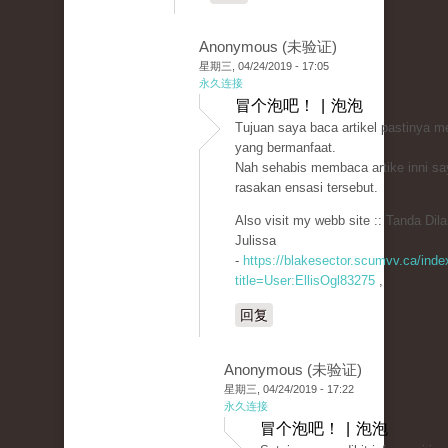
Anonymous (未验证)
星期三, 04/24/2019 - 17:05
永久连接
冒个泡吧！ | 泡泡
Tujuan saya baca artikel pastinya m
yang bermanfaat.
Nah sehabis membaca artike inni sa
rasakan ensasi tersebut.
Also visit my webb site :: Tanda Dil
Julissa
-
https://blakesector.scumvv.ca/inde
title=User:EllisOgl83275
,
回复
Anonymous (未验证)
星期三, 04/24/2019 - 17:22
永久连接
冒个泡吧！ | 泡泡