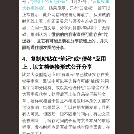
号，
“推特上的五毛外宣
”；1月27号，“
云极权和
大数据维稳
”。结果显示，只有“云极权”一篇可以
正常显示，此外两篇均被自动屏蔽了。从测试的
时间线上看，能正常显示与否没有准确日期为
界。而同一篇文章，分享到群聊和私聊中，无障
碍。推测认为：
微信的内容审查很可能存在“过
滤器”，且它有可能是装在分享按钮上的，并只
阻断通往朋友圈的分享。
4、复制粘贴在“笔记”或“便签”应用
上，以文档链接形式公开分享
比如大众型笔记应用“有道云”早已被证实存在关
键字审查，测试中可以事先将有可能“敏感”的词
条字间加分隔符、或以其他语种/拼音/谐音/字头
大写字母代替，处理后再上传容易被屏蔽的文
章，这样就相当于暂且不考虑应用本身的关键字
过滤影响，结果显示，可以在朋友圈发布，且所
有人可见。但随后一段不固定时间内，有些文章
会被删除，可留存时间的长短与文章本身的敏感
程度、发布时间点是否处于敏感时段等因素，存
在一定关系。