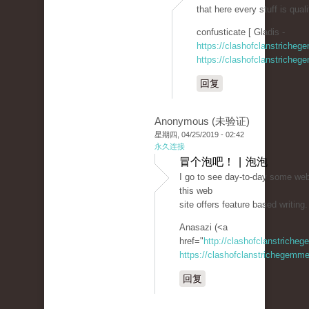
that here every stuff is qual
confusticate [ Gladis -
https://clashofclanstricheg
https://clashofclanstricheg
回复
Anonymous (未验证)
星期四, 04/25/2019 - 02:42
永久连接
冒个泡吧！ | 泡泡
I go to see day-to-day some webs
this web
site offers feature based writing.
Anasazi (<a
href="
http://clashofclanstriche
https://clashofclanstrichegemme
回复