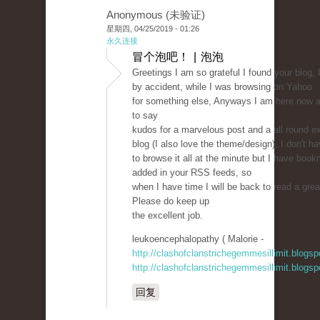
Anonymous (未验证)
星期四, 04/25/2019 - 01:26
永久连接
冒个泡吧！ | 泡泡
Greetings I am so grateful I found your blog, 
by accident, while I was browsing on Yahoo
for something else, Anyways I am here now an
to say
kudos for a marvelous post and a all round ex
blog (I also love the theme/design), I don't h
to browse it all at the minute but I have book
added in your RSS feeds, so
when I have time I will be back to read a gre
Please do keep up
the excellent job.
leukoencephalopathy ( Malorie -
http://clashofclanstrichegemmesillimit.blogs
http://clashofclanstrichegemmesillimit.blogs
回复