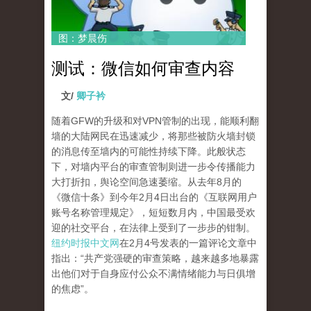
图：梦晨伤
测试：微信如何审查内容
文/
卿子衿
随着GFW的升级和对VPN管制的出现，能顺利翻
墙的大陆网民在迅速减少，将那些被防火墙封锁
的消息传至墙内的可能性持续下降。此般状态
下，对墙内平台的审查管制则进一步令传播能力
大打折扣，舆论空间急速萎缩。从去年8月的
《微信十条》到今年2月4日出台的《互联网用户
账号名称管理规定》，短短数月内，中国最受欢
迎的社交平台，在法律上受到了一步步的钳制。
纽约时报中文网
在2月4号发表的一篇评论文章中
指出：“共产党强硬的审查策略，越来越多地暴露
出他们对于自身应付公众不满情绪能力与日俱增
的焦虑”。