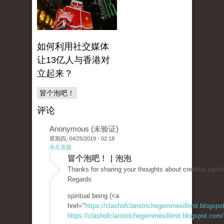
如何利用社交媒体
让13亿人与香港对
立起来？
冒个泡吧！
评论
Anonymous (未验证)
星期四, 04/25/2019 - 02:18
永久连接
冒个泡吧！ | 泡泡
Thanks for sharing your thoughts about creditos rapido
Regards
spiritual being (<a
href="
https://clashofclanstrichegemmesillimit.blogsp
https://clashofclanstrichegemmesillimit.blogspot.com