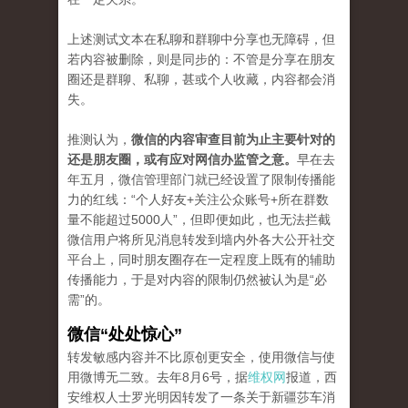
上述测试文本在私聊和群聊中分享也无障碍，但
若内容被删除，则是同步的：不管是分享在朋友
圈还是群聊、私聊，甚或个人收藏，内容都会消
失。
推测认为，
微信的内容审查目前为止主要针对的
还是朋友圈，或有应对网信办监管之意。
早在去
年五月，微信管理部门就已经设置了限制传播能
力的红线：“个人好友+关注公众账号+所在群数
量不能超过5000人”，但即便如此，也无法拦截
微信用户将所见消息转发到墙内外各大公开社交
平台上，同时朋友圈存在一定程度上既有的辅助
传播能力，于是对内容的限制仍然被认为是“必
需”的。
微信“处处惊心”
转发敏感内容并不比原创更安全，使用微信与使
用微博无二致。去年8月6号，据
维权网
报道，西
安维权人士罗光明因转发了一条关于新疆莎车消