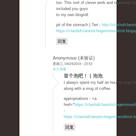
too. This sort of clever work and reporting! Ke
included you guys
to my own blogroll.
pit of the stomach ( Teri -
http://clashofclans
https://clashofclanstrichegemmesillimit.blo
回复
Anonymous (未验证)
星期三, 04/24/2019 - 23:53
永久连接
冒个泡吧！ | 泡泡
I always spent my half an hour to read thi
along with a mug of coffee.
appropriations - <a
href="
https://clashofclanstrichegemmesi
-
https://clashofclanstrichegemmesillimit
回复