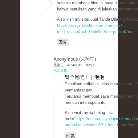
sehabis membaca blog ini saya bisa mendesk
bahwa penulisan yang di jelaskan bermanfaat
Also visit my site: Jual Tanda Dilarang Mero
http://bbs.rgznworld.com/home.php?
mod=space&uid=1655408&do=profile&from=.
回复
Anonymous (未验证)
星期三, 04/24/2019 - 16:53
永久连接
冒个泡吧！ | 泡泡
Penulisan artikel ini jelas memberikan i
bermanfaat gan.
Terutama membuat saya menuadi terotiv
mencari info seperti itu.
Also visit my web blog - <a
href="
https://community.viajar.tur.br/ind
p=/profile/aviseden89">Jasa
Huruf Timbu
回复