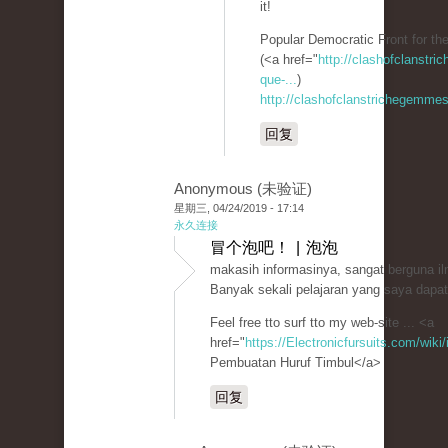
it!
Popular Democratic Front for the
(<a href="
http://clashofclanstr
que-...
)
http://clashofclanstrichegemmesi
回复
Anonymous (未验证)
星期三, 04/24/2019 - 17:14
永久连接
冒个泡吧！ | 泡泡
makasih informasinya, sangat berguna i
Banyak sekali pelajaran yang saya dapatk
Feel free tto surf tto my web-site ... <a
href="
https://Electronicfursuits.com/wi
Pembuatan Huruf Timbul</a>
回复