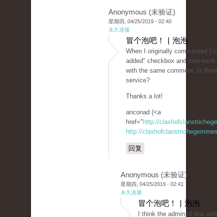
Anonymous (未验证)
星期四, 04/25/2019 - 02:40
永久连接
冒个泡吧！ | 泡泡
When I originally commented I 
added" checkbox and now each t
with the same comment. Is ther
service?
Thanks a lot!
anconad (<a
href="
http://clashofclanstriche
http://clashofclanstrichegemmesi
回复
Anonymous (未验证)
星期四, 04/25/2019 - 02:41
永久连接
冒个泡吧！ | 泡泡
I think the admin of this web