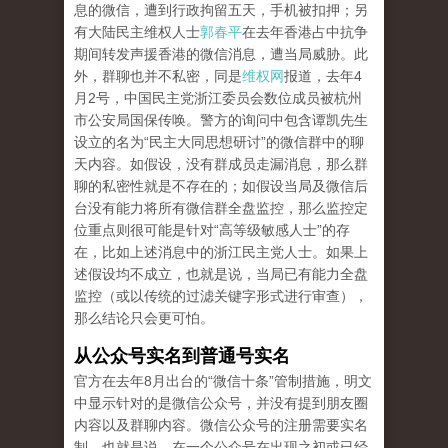
息的微信，遭到行政拘留五天，手机被扣押；另
有大陆民主维权人士
郭春平
在去年香港占中抗争
期间转发声援香港的微信消息，遭当局威胁。此
外，群聊也并不私密，同是
维权网
报道，去年4
月2号，中国民主党浙江委员会数位成员被杭州
市公安局国保传唤。警方的询问中包含谭凯先生
设立的名为“民主大同思想研讨”的微信群中的聊
天内容。如假设，没有群成员走漏消息，那么群
聊的私密性就是不存在的；如假设当局及微信后
台没有能力将所有微信群全盘监控，那么监控定
位重点则很可能是针对“高等级敏感人士”的存
在，比如上述消息中的浙江民主党人士。如果上
述假设均不成立，也就是说，当局已有能力全盘
监控（或以传统的过滤关键字形式进行审查），
那么结论只会更可怕。
从公众号实名到普通号实名
官方在去年8月出台的“微信十条”管制措施，明文
中显示针对的是微信公众号，并没有提到朋友圈
内容以及群聊内容。微信公众号的注册需要实名
制，也就是说，在一个公众号在出现之初或已经