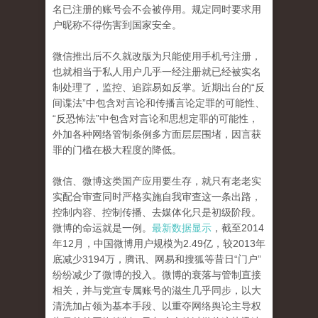
名已注册的账号会不会被停用。规定同时要求用
户昵称不得伤害到国家安全。
微信推出后不久就改版为只能使用手机号注册，
也就相当于私人用户几乎一经注册就已经被实名
制处理了，监控、追踪易如反掌。近期出台的“反
间谍法”中包含对言论和传播言论定罪的可能性、
“反恐怖法”中包含对言论和思想定罪的可能性，
外加各种网络管制条例多方面层层围堵，因言获
罪的门槛在极大程度的降低。
微信、微博这类国产应用要生存，就只有老老实
实配合审查同时严格实施自我审查这一条出路，
控制内容、控制传播、去媒体化只是初级阶段。
微博的命运就是一例。
最新数据显示
，截至2014
年12月，中国微博用户规模为2.49亿，较2013年
底减少3194万，腾讯、网易和搜狐等昔日“门户”
纷纷减少了微博的投入。微博的衰落与管制直接
相关，并与党宣专属账号的滋生几乎同步，以大
清洗加占领为基本手段、以重夺网络舆论主导权