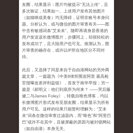
友圈，结果显示：图片均被提示“无法上传”，且
多次验证，结果如一。上述用户发布其他图片
（如猫咪或美食）均无障碍，证明非账号本身问
题。分析认为，或与微信的图片审查有关——图
中含有敏感词条“艾未未”。随即再请身居香港的
用户发送该长微博图片，步骤同上，却很轻松的
发布成功了，且大陆用户也可见。推测认为，图
片审查的确存在，或许以IP所在地区分不同对
待。
此后，又选择了同是来自于自由港网站的另外两
篇文章，一篇题为《中美8律所围攻阿里 最高检
官报曝改差评利益链》，首发于南华早报；另一
篇是《
郝明义：他们到底所为何来？
——哭后藤
健二与
James Foley》，转载自唯色博客，均以
长微博图片形式发布至朋友圈，结果显示为所有
用户可见。这样的结果只能暂时理解为：“艾未
未”词条在微信审查过滤器内，而“唯色”和“阿里巴
巴”或许不在其中，且被屏蔽的原因与被封锁网站
（如自由港）本身无关。