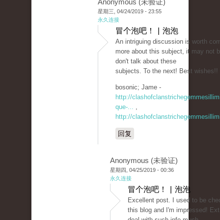
Anonymous (未验证)
星期三, 04/24/2019 - 23:55
永久连接
冒个泡吧！ | 泡泡
An intriguing discussion is worth com
more about this subject, it may not 
don't talk about these
subjects. To the next! Best wishes!!
bosonic; Jame -
http://clashofclanstrichegemmesilli
que-...
,
http://clashofclanstrichegemmesillim
回复
Anonymous (未验证)
星期四, 04/25/2019 - 00:36
永久连接
冒个泡吧！ | 泡泡
Excellent post. I used to be che
this blog and I'm impressed! Extr
deal with such info much.