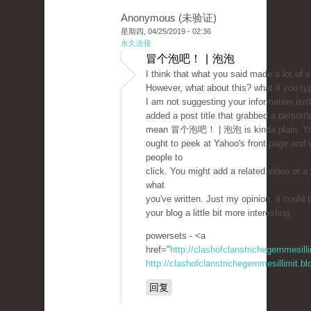
Anonymous (未验证)
星期四, 04/25/2019 - 02:36
永久连接
冒个泡吧！ | 泡泡
I think that what you said made a lot of 
However, what about this? what if you typ
I am not suggesting your information isn'
added a post title that grabbed a person's
mean 冒个泡吧！ | 泡泡 is kinda plain. Y
ought to peek at Yahoo's front page and 
people to
click. You might add a related video or a 
what
you've written. Just my opinion, it could 
your blog a little bit more interesting.
powersets - <a
href="
http://clashofclanstrichegemmesil
http://clashofclanstrichegemmesillimit.b
回复