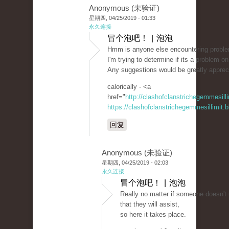
Anonymous (未验证)
星期四, 04/25/2019 - 01:33
永久连接
冒个泡吧！ | 泡泡
Hmm is anyone else encountering problems
I'm trying to determine if its a problem on 
Any suggestions would be greatly apprec
calorically - <a
href="
http://clashofclanstrichegemmesil
https://clashofclanstrichegemmesillimit
回复
Anonymous (未验证)
星期四, 04/25/2019 - 02:03
永久连接
冒个泡吧！ | 泡泡
Really no matter if someone doesn't u
that they will assist,
so here it takes place.