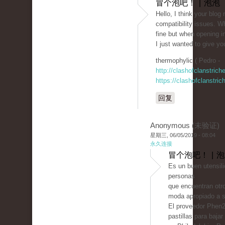
冒个泡吧！ | 泡泡
Hello, I think your blog
compatibility issues. Wh
fine but when opening in
I just wanted to give yo
thermophylic ( Pedro -
http://clashofclanstric
https://clashofclanstri
回复
Anonymous (未验证)
星期三, 06/05/2019 - 08:04
永久连接
冒个泡吧！ | 
Es un buen utensili
personas
que encuentran otro
moda apropiado a s
El proveedor Phen2
pastillas para baja