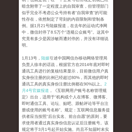
暗含附带了一定程度上的自我审查，但管理部门
似乎完全不考虑公众号持有者“自我审查”的可能
性存在，依然制定了苛刻的内容限制和管制条
例。据1月21号陆媒报道，在去年的运动式净网
中，微信封停了8.5万个“违规公众账号”。这其中
究竟有多少是因涉敏而遭封停的，并没有详细说
明。
1月13号，
陆媒
引述中国网信办移动网络管理局
负责人徐丰的话说，根据官方在2014年底对即时
通讯工具进行的复核结果显示，目前微信用户真
实身份注册的比例已经超过80%，而其他的即时
通讯工具的真实身份注册比例都在90%以上。
2
月4号官媒报道
，《互联网用户账号名称管理规
定》出台，适用于“机构或个人在博客、微博客、
即时通信工具、论坛、贴吧、跟帖评论等平台注
册或使用的账号名称”。规定：互联网信息服务提
供者应当按照“后台实名、前台自愿”的原则，要
求使用者通过真实身份信息认证后注册账号。该
规定将于3月1号起开始实施。尚且不知届时未实