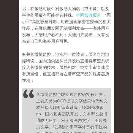
另，在敏感时段针对敏感人物名（或图像）以及
事件的屏蔽有可能存在特殊。
本网曾有报道
，“周
小平”高度敏感时期，时政漫画家变态辣椒的相关
作品，在微信朋友圈无法顺利发布——海外用户
发布，大陆用户看不到；大陆用户发布，只有发
布者自己和海外用户可见。
有关长微博监控，泡泡的一位读者，匿名向泡泡
爆料说，国内顶尖团队已开发出直接将审查系统
接入长微博的技术，虽然相对于纯文字审查速度
有所减慢，但直接部署在带审查产品的服务器所
在地：
长微博监控也即图片监控确实有开发，
主要思路为OCR提取文字信息转为纯文
本后接入现有审查系统，OCR模块很
nb，国内顶尖团队开发，文本型长微博
通吃无压力，对于漫画内文字、图片叠
加文字、较规整的手写字体等有干扰的