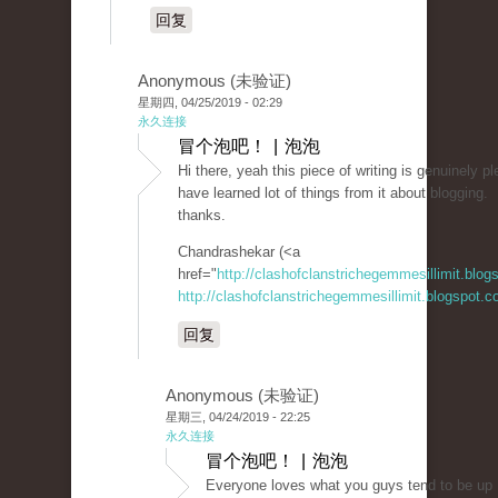
回复
Anonymous (未验证)
星期四, 04/25/2019 - 02:29
永久连接
冒个泡吧！ | 泡泡
Hi there, yeah this piece of writing is genuinely p
have learned lot of things from it about blogging.
thanks.
Chandrashekar (<a
href="
http://clashofclanstrichegemmesillimit.blo
http://clashofclanstrichegemmesillimit.blogspot.
回复
Anonymous (未验证)
星期三, 04/24/2019 - 22:25
永久连接
冒个泡吧！ | 泡泡
Everyone loves what you guys tend to be up