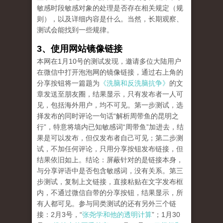
敏感时段敏感对象的处理是否存在相关规定（规
则），以及详细内容是什么。当然，长期观察、
测试会能找到一些规律。
3、使用网站镜像链接
本网在1月10号的测试发现，邀请多位大陆用户
在微信中打开泡泡网的镜像链接，通过右上角的
分享按钮将一篇题为
《洗脑和反洗脑抗争》
的文
章发送至朋友圈，结果显示，只有发布者一人可
见，包括海外用户，均不可见。第一步测试，选
择发布的同时评论一句话“解析周带鱼的昆明之
行”，特意将墙内已知敏感词“周带鱼”加进去，结
果是可以发布，但仅发布者自己可见；第二步测
试，不加任何评论，只用分享按钮发布链接，但
结果依旧如上。结论：屏蔽针对的是链接本身，
与分享评语中是否包含敏感词，没有关系。第三
步测试，复制上文链接，直接粘贴在文字发布框
内，不通过微信自带的分享按钮，结果显示，所
有人都可见。参与同类测试的还有另外三个链
接：2月3号，“
张尧学和他的透明计算
”；1月30