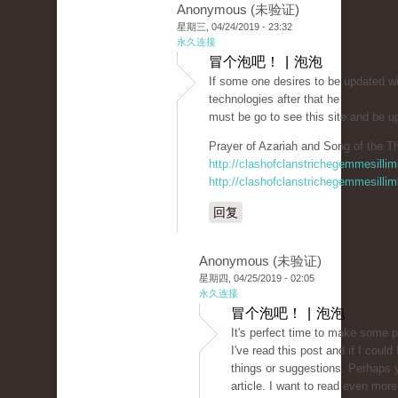
Anonymous (未验证)
星期三, 04/24/2019 - 23:32
永久连接
冒个泡吧！ | 泡泡
If some one desires to be updated w
technologies after that he
must be go to see this site and be u
Prayer of Azariah and Song of the Th
http://clashofclanstrichegemmesillim
http://clashofclanstrichegemmesillim
回复
Anonymous (未验证)
星期四, 04/25/2019 - 02:05
永久连接
冒个泡吧！ | 泡泡
It's perfect time to make some pl
I've read this post and if I coul
things or suggestions. Perhaps yo
article. I want to read even more