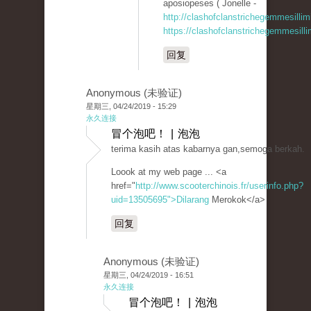
aposiopeses ( Jonelle -
http://clashofclanstrichegemmesillim
https://clashofclanstrichegemmesill
回复
Anonymous (未验证)
星期三, 04/24/2019 - 15:29
永久连接
冒个泡吧！ | 泡泡
terima kasih atas kabarnya gan,semoga berkah.
Loook at my web page ... <a
href="
http://www.scooterchinois.fr/userinfo.php?
uid=13505695">Dilarang
Merokok</a>
回复
Anonymous (未验证)
星期三, 04/24/2019 - 16:51
永久连接
冒个泡吧！ | 泡泡