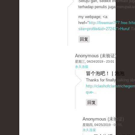
Setuju gan, sedikit informasi ju
terhadap penulis juga merupakan
my webpage; <a
href="
http://freeman777.free.fr
site=profile&id=27243">Huruf
Ti
回复
Anonymous (未验证)
星期三, 04/24/2019 - 23:01
永久连接
冒个泡吧！ | 泡泡
Thanks for finally talkin
http://clashofclanstrichege
que-...
回复
Anonymous (未验证)
星期四, 04/25/2019 - 02:55
永久连接