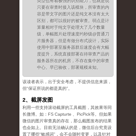
类型也有着极强的识别能力，也就是说
只要在审查时接入该模块，所审查的内
容是带文字的图片还是纯文本没有太大
区别，都可以很好的被审查。弱点是计
算量相对于纯文字处理大了几个数量
级，单幅图片处理速度约秒级@普通刀
片服务器，但是有做分布式设计，实际
使用中部署至服务器群后速度会有大幅
度提升，系统直接部署在待审查产品的
服务器所在的机房，不存在集中的审查
中心。早已验收，部署规模未知。
该读者表示，出于安全考虑，不提供信息来源，
但“保证所说的都是真的”。
2、截屏发图
利用一些支持滚动截屏的工具截图，其效果等同
长微博。如：FS Capturte 、PicPick等。但如果
微信的图片审查真的存在，那么截图发布的结果
也会如上。目前无法确认的是，微信后台究竟设
置了哪些“敏感词”，会不会随时变更，以及针对