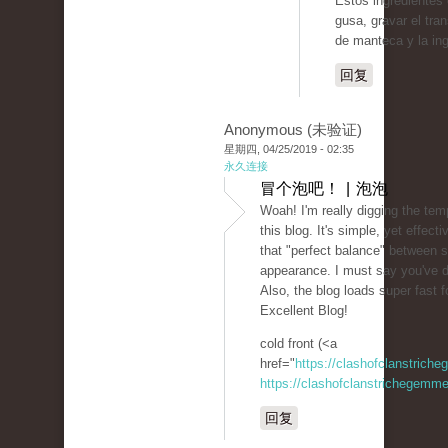
Estos ingredientes 
gusa, gravar el tra
de manteca y la ing
回复
Anonymous (未验证)
星期四, 04/25/2019 - 02:35
永久连接
冒个泡吧！ | 泡泡
Woah! I'm really digging the tem
this blog. It's simple, yet effectiv
that "perfect balance" between s
appearance. I must say you've d
Also, the blog loads super fast f
Excellent Blog!
cold front (<a
href="
https://clashofclanstrich
https://clashofclanstrichegemme
回复