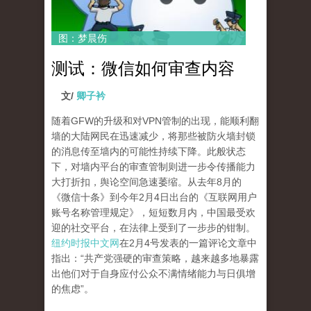
图：梦晨伤
测试：微信如何审查内容
文/
卿子衿
随着GFW的升级和对VPN管制的出现，能顺利翻
墙的大陆网民在迅速减少，将那些被防火墙封锁
的消息传至墙内的可能性持续下降。此般状态
下，对墙内平台的审查管制则进一步令传播能力
大打折扣，舆论空间急速萎缩。从去年8月的
《微信十条》到今年2月4日出台的《互联网用户
账号名称管理规定》，短短数月内，中国最受欢
迎的社交平台，在法律上受到了一步步的钳制。
纽约时报中文网
在2月4号发表的一篇评论文章中
指出：“共产党强硬的审查策略，越来越多地暴露
出他们对于自身应付公众不满情绪能力与日俱增
的焦虑”。