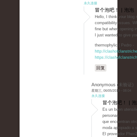
永久连接
冒个泡吧！ | 泡泡
Hello, I think your blog
compatibility issues. Wh
fine but when opening in
I just wanted to give yo
thermophylic ( Pedro -
http://clashofclanstric
https://clashofclanstri
回复
Anonymous (未验证)
星期三, 06/05/2019 - 08:04
永久连接
冒个泡吧！ | 
Es un buen utensili
personas
que encuentran otro
moda apropiado a s
El proveedor Phen2