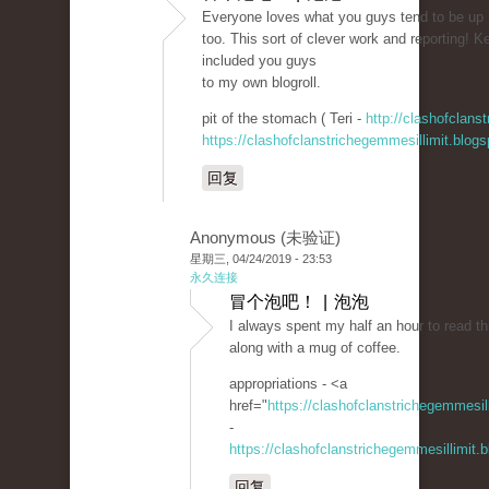
Everyone loves what you guys tend to be up
too. This sort of clever work and reporting! Ke
included you guys
to my own blogroll.
pit of the stomach ( Teri -
http://clashofclans
https://clashofclanstrichegemmesillimit.blo
回复
Anonymous (未验证)
星期三, 04/24/2019 - 23:53
永久连接
冒个泡吧！ | 泡泡
I always spent my half an hour to read thi
along with a mug of coffee.
appropriations - <a
href="
https://clashofclanstrichegemmesi
-
https://clashofclanstrichegemmesillimit
回复