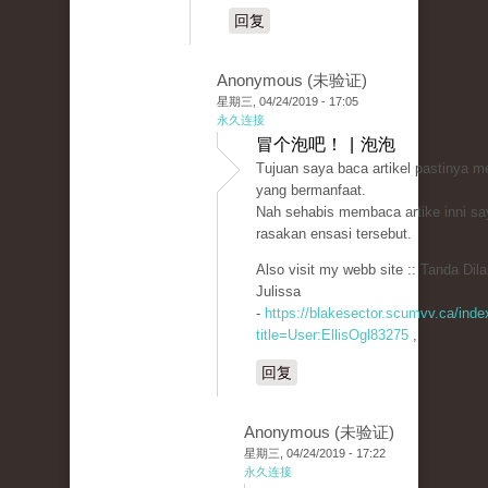
回复
Anonymous (未验证)
星期三, 04/24/2019 - 17:05
永久连接
冒个泡吧！ | 泡泡
Tujuan saya baca artikel pastinya m
yang bermanfaat.
Nah sehabis membaca artike inni sa
rasakan ensasi tersebut.
Also visit my webb site :: Tanda Dil
Julissa
-
https://blakesector.scumvv.ca/inde
title=User:EllisOgl83275
,
回复
Anonymous (未验证)
星期三, 04/24/2019 - 17:22
永久连接