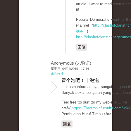
article. I want to read even more
it!
Popular Democratic Front for the
(<a href="
http://clashofclanstr
que-...
)
http://clashofclanstrichegemmesi
回复
Anonymous (未验证)
星期三, 04/24/2019 - 17:14
永久连接
冒个泡吧！ | 泡泡
makasih informasinya, sangat berguna i
Banyak sekali pelajaran yang saya dapatk
Feel free tto surf tto my web-site ... <a
href="
https://Electronicfursuits.com/wi
Pembuatan Huruf Timbul</a>
回复