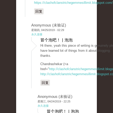
https://clashofclanstrichegemmesillimit.blogspot.com
回复
Anonymous (未验证)
星期四, 04/25/2019 - 02:29
永久连接
冒个泡吧！ | 泡泡
Hi there, yeah this piece of writing is genuinely p
have learned lot of things from it about blogging.
thanks.
Chandrashekar (<a
href="
http://clashofclanstrichegemmesillimit.blo
http://clashofclanstrichegemmesillimit.blogspot.
回复
Anonymous (未验证)
星期三, 04/24/2019 - 22:25
永久连接
冒个泡吧！ | 泡泡