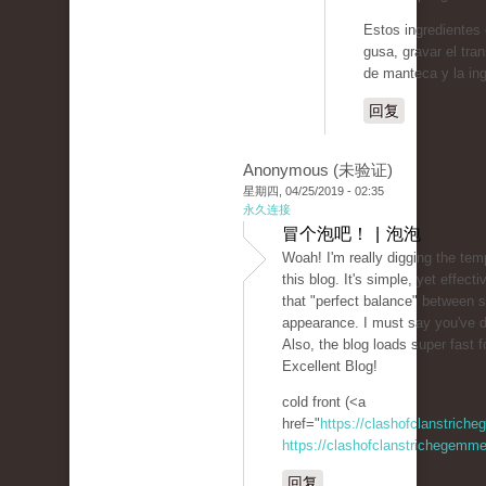
Estos ingredientes 
gusa, gravar el tra
de manteca y la ing
回复
Anonymous (未验证)
星期四, 04/25/2019 - 02:35
永久连接
冒个泡吧！ | 泡泡
Woah! I'm really digging the tem
this blog. It's simple, yet effectiv
that "perfect balance" between s
appearance. I must say you've d
Also, the blog loads super fast f
Excellent Blog!
cold front (<a
href="
https://clashofclanstrich
https://clashofclanstrichegemme
回复