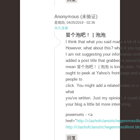
Anonymous (未验证)
星期四, 04/25/2019 - 02:36
永久连接
冒个泡吧！ | 泡泡
I think that what you said made a lot of 
However, what about this? what if you typ
I am not suggesting your information isn'
added a post title that grabbed a person's
mean 冒个泡吧！ | 泡泡 is kinda plain. Y
ought to peek at Yahoo's front page and 
people to
click. You might add a related video or a 
what
you've written. Just my opinion, it could 
your blog a little bit more interesting.
powersets - <a
href="
http://clashofclanstrichegemmesil
http://clashofclanstrichegemmesillimit.b
回复