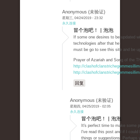
Anonymous (未验证)
星期三, 04/24/2019 - 23:32
永久连接
冒个泡吧！ | 泡泡
If some one desires to be updated w
technologies after that he
must be go to see this site and be u
Prayer of Azariah and Song of the Th
http://clashofclanstrichegemmesillim
http://clashofclanstrichegemmesillim
回复
Anonymous (未验证)
星期四, 04/25/2019 - 02:05
永久连接
冒个泡吧！ | 泡泡
It's perfect time to make some pl
I've read this post and if I coul
things or suggestions. Perhaps yo