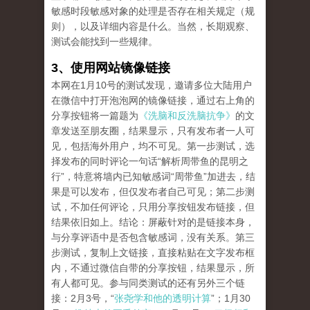
敏感时段敏感对象的处理是否存在相关规定（规
则），以及详细内容是什么。当然，长期观察、
测试会能找到一些规律。
3、使用网站镜像链接
本网在1月10号的测试发现，邀请多位大陆用户
在微信中打开泡泡网的镜像链接，通过右上角的
分享按钮将一篇题为
《洗脑和反洗脑抗争》
的文
章发送至朋友圈，结果显示，只有发布者一人可
见，包括海外用户，均不可见。第一步测试，选
择发布的同时评论一句话“解析周带鱼的昆明之
行”，特意将墙内已知敏感词“周带鱼”加进去，结
果是可以发布，但仅发布者自己可见；第二步测
试，不加任何评论，只用分享按钮发布链接，但
结果依旧如上。结论：屏蔽针对的是链接本身，
与分享评语中是否包含敏感词，没有关系。第三
步测试，复制上文链接，直接粘贴在文字发布框
内，不通过微信自带的分享按钮，结果显示，所
有人都可见。参与同类测试的还有另外三个链
接：2月3号，“
张尧学和他的透明计算
”；1月30