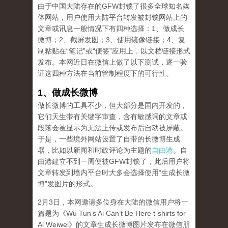
由于中国大陆存在的GFW封锁了很多全球知名媒
体网站，用户使用大陆平台转发被封锁网站上的
文章或讯息一般情况下有四种选择：1、做成长
微博；2、截屏发图；3、使用镜像链接；4、复
制粘贴在“笔记”或“便签”应用上，以文档链接形式
发布。本网近日在微信上做了以下测试，逐一验
证这四种方法在当前管制程度下的可行性。
1、做成长微博
做长微博的工具不少，但大部分是国内开发的，
它们天生带有关键字审查，含有敏感词的文章或
段落会被显示为无法上传或发布后自动被屏蔽。
于是，一些境外网站设置了自带的长微博生成
器，比如以新闻和时政评论为主题的
自由港
。自
由港建立不到一周便被GFW封锁了，此后用户将
文章转发到墙内平台时大多会选择使用“生成长微
博”发图片的形式。
2月3日，本网邀请多位身在大陆的微信用户将一
篇题为《Wu Tun’s Ai Can’t Be Here t-shirts for
Ai Weiwei》的文章生成长微博图片发布在微信朋