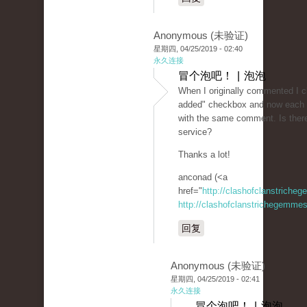
Anonymous (未验证)
星期四, 04/25/2019 - 02:40
永久连接
冒个泡吧！ | 泡泡
When I originally commented I 
added" checkbox and now each t
with the same comment. Is ther
service?
Thanks a lot!
anconad (<a
href="
http://clashofclanstriche
http://clashofclanstrichegemmesi
回复
Anonymous (未验证)
星期四, 04/25/2019 - 02:41
永久连接
冒个泡吧！ | 泡泡