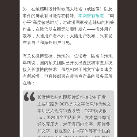
另，在敏感时段针对敏感人物名（或图像）以及
事件的屏蔽有可能存在特殊。
本网曾有报道
，“周
小平”高度敏感时期，时政漫画家变态辣椒的相关
作品，在微信朋友圈无法顺利发布——海外用户
发布，大陆用户看不到；大陆用户发布，只有发
布者自己和海外用户可见。
有关长微博监控，泡泡的一位读者，匿名向泡泡
爆料说，国内顶尖团队已开发出直接将审查系统
接入长微博的技术，虽然相对于纯文字审查速度
有所减慢，但直接部署在带审查产品的服务器所
在地：
长微博监控也即图片监控确实有开发，
主要思路为OCR提取文字信息转为纯文
本后接入现有审查系统，OCR模块很
nb，国内顶尖团队开发，文本型长微博
通吃无压力，对于漫画内文字、图片叠
加文字、较规整的手写字体等有干扰的