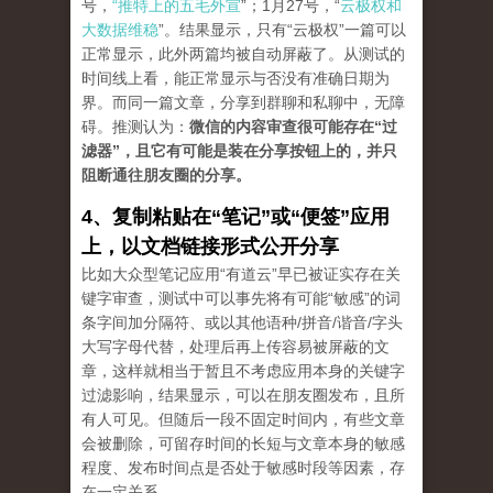
号，
“推特上的五毛外宣
”；1月27号，“
云极权和
大数据维稳
”。结果显示，只有“云极权”一篇可以
正常显示，此外两篇均被自动屏蔽了。从测试的
时间线上看，能正常显示与否没有准确日期为
界。而同一篇文章，分享到群聊和私聊中，无障
碍。推测认为：
微信的内容审查很可能存在“过
滤器”，且它有可能是装在分享按钮上的，并只
阻断通往朋友圈的分享。
4、复制粘贴在“笔记”或“便签”应用
上，以文档链接形式公开分享
比如大众型笔记应用“有道云”早已被证实存在关
键字审查，测试中可以事先将有可能“敏感”的词
条字间加分隔符、或以其他语种/拼音/谐音/字头
大写字母代替，处理后再上传容易被屏蔽的文
章，这样就相当于暂且不考虑应用本身的关键字
过滤影响，结果显示，可以在朋友圈发布，且所
有人可见。但随后一段不固定时间内，有些文章
会被删除，可留存时间的长短与文章本身的敏感
程度、发布时间点是否处于敏感时段等因素，存
在一定关系。