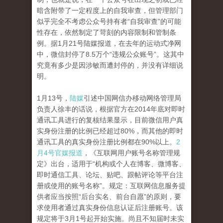
暗含附带了一定程度上的自我审查，但管理部门
似乎完全不考虑公众号持有者“自我审查”的可能
性存在，依然制定了苛刻的内容限制和管制条
例。据1月21号陆媒报道，在去年的运动式净网
中，微信封停了8.5万个“违规公众账号”。这其中
究竟有多少是因涉敏而遭封停的，并没有详细说
明。
1月13号，
陆媒
引述中国网信办移动网络管理局
负责人徐丰的话说，根据官方在2014年底对即时
通讯工具进行的复核结果显示，目前微信用户真
实身份注册的比例已经超过80%，而其他的即时
通讯工具的真实身份注册比例都在90%以上。
2
月4号官媒报道
，《互联网用户账号名称管理规
定》出台，适用于“机构或个人在博客、微博客、
即时通信工具、论坛、贴吧、跟帖评论等平台注
册或使用的账号名称”。规定：互联网信息服务提
供者应当按照“后台实名、前台自愿”的原则，要
求使用者通过真实身份信息认证后注册账号。该
规定将于3月1号起开始实施。尚且不知届时未实