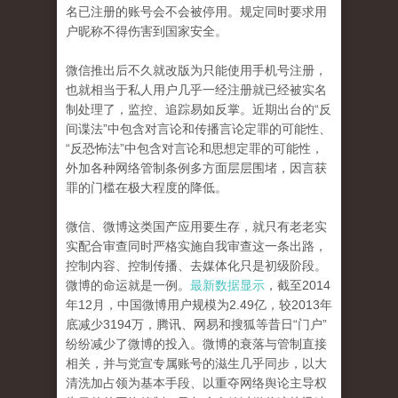
名已注册的账号会不会被停用。规定同时要求用
户昵称不得伤害到国家安全。
微信推出后不久就改版为只能使用手机号注册，
也就相当于私人用户几乎一经注册就已经被实名
制处理了，监控、追踪易如反掌。近期出台的“反
间谍法”中包含对言论和传播言论定罪的可能性、
“反恐怖法”中包含对言论和思想定罪的可能性，
外加各种网络管制条例多方面层层围堵，因言获
罪的门槛在极大程度的降低。
微信、微博这类国产应用要生存，就只有老老实
实配合审查同时严格实施自我审查这一条出路，
控制内容、控制传播、去媒体化只是初级阶段。
微博的命运就是一例。
最新数据显示
，截至2014
年12月，中国微博用户规模为2.49亿，较2013年
底减少3194万，腾讯、网易和搜狐等昔日“门户”
纷纷减少了微博的投入。微博的衰落与管制直接
相关，并与党宣专属账号的滋生几乎同步，以大
清洗加占领为基本手段、以重夺网络舆论主导权