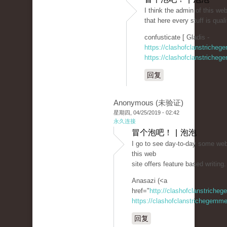
I think the admin of this web
that here every stuff is qual
confusticate [ Gladis -
https://clashofclanstricheg
https://clashofclanstricheg
回复
Anonymous (未验证)
星期四, 04/25/2019 - 02:42
永久连接
冒个泡吧！ | 泡泡
I go to see day-to-day some webs
this web
site offers feature based writing.
Anasazi (<a
href="
http://clashofclanstriche
https://clashofclanstrichegemme
回复