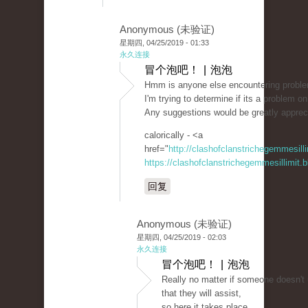
Anonymous (未验证)
星期四, 04/25/2019 - 01:33
永久连接
冒个泡吧！ | 泡泡
Hmm is anyone else encountering problems
I'm trying to determine if its a problem on 
Any suggestions would be greatly apprec
calorically - <a
href="
http://clashofclanstrichegemmesil
https://clashofclanstrichegemmesillimit
回复
Anonymous (未验证)
星期四, 04/25/2019 - 02:03
永久连接
冒个泡吧！ | 泡泡
Really no matter if someone doesn't u
that they will assist,
so here it takes place.