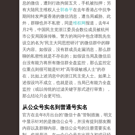
息的微信，遭到行政拘留五天，手机被扣押；另
有大陆民主维权人士
郭春平
在去年香港占中抗争
期间转发声援香港的微信消息，遭当局威胁。此
外，群聊也并不私密，同是
维权网
报道，去年4
月2号，中国民主党浙江委员会数位成员被杭州
市公安局国保传唤。警方的询问中包含谭凯先生
设立的名为“民主大同思想研讨”的微信群中的聊
天内容。如假设，没有群成员走漏消息，那么群
聊的私密性就是不存在的；如假设当局及微信后
台没有能力将所有微信群全盘监控，那么监控定
位重点则很可能是针对“高等级敏感人士”的存
在，比如上述消息中的浙江民主党人士。如果上
述假设均不成立，也就是说，当局已有能力全盘
监控（或以传统的过滤关键字形式进行审查），
那么结论只会更可怕。
从公众号实名到普通号实名
官方在去年8月出台的“微信十条”管制措施，明文
中显示针对的是微信公众号，并没有提到朋友圈
内容以及群聊内容。微信公众号的注册需要实名
制，也就是说，在一个公众号在出现之初或已经