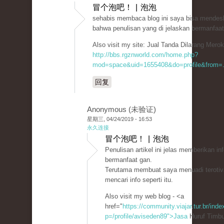
冒个泡吧！ | 泡泡
sehabis membaca blog ini saya bisa mendesk
bahwa penulisan yang di jelaskan bermanfaat
Also visit my site: Jual Tanda Dilarang Mero
http://bbs.rgznworld.com/home.php?
mod=space&uid=1655408&do=profile&from=.
回复
Anonymous (未验证)
星期三, 04/24/2019 - 16:53
永久连接
冒个泡吧！ | 泡泡
Penulisan artikel ini jelas memberikan i
bermanfaat gan.
Terutama membuat saya menuadi terotiv
mencari info seperti itu.
Also visit my web blog - <a
href="
https://community.viajar.tur.br/ind
p=/profile/aviseden89">Jasa
Huruf Timbu