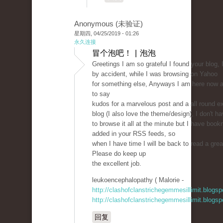
Anonymous (未验证)
星期四, 04/25/2019 - 01:26
永久连接
冒个泡吧！ | 泡泡
Greetings I am so grateful I found your blog, 
by accident, while I was browsing on Yahoo
for something else, Anyways I am here now an
to say
kudos for a marvelous post and a all round ex
blog (I also love the theme/design), I don't h
to browse it all at the minute but I have book
added in your RSS feeds, so
when I have time I will be back to read a gre
Please do keep up
the excellent job.
leukoencephalopathy ( Malorie -
http://clashofclanstrichegemmesillimit.blogs
http://clashofclanstrichegemmesillimit.blogs
回复