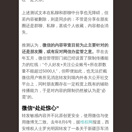
上述测试文本在私聊和群聊中分享也无障碍，但
若内容被删除，则是同步的：不管是分享在朋友
圈还是群聊、私聊，甚或个人收藏，内容都会消
失。
推测认为，
微信的内容审查目前为止主要针对的
还是朋友圈，或有应对网信办监管之意。
早在去
年五月，微信管理部门就已经设置了限制传播能
力的红线：“个人好友+关注公众账号+所在群数
量不能超过5000人”，但即便如此，也无法拦截
微信用户将所见消息转发到墙内外各大公开社交
平台上，同时朋友圈存在一定程度上既有的辅助
传播能力，于是对内容的限制仍然被认为是“必
需”的。
微信“处处惊心”
转发敏感内容并不比原创更安全，使用微信与使
用微博无二致。去年8月6号，据
维权网
报道，西
安维权人士罗光明因转发了一条关于新疆莎车消