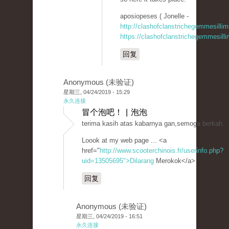
aposiopeses ( Jonelle -
http://clashofclanstrichegemmesillim
https://clashofclanstrichegemmesill
回复
Anonymous (未验证)
星期三, 04/24/2019 - 15:29
永久连接
冒个泡吧！ | 泡泡
terima kasih atas kabarnya gan,semoga berkah.
Loook at my web page ... <a
href="
http://www.scooterchinois.fr/userinfo.php?
uid=13505695">Dilarang
Merokok</a>
回复
Anonymous (未验证)
星期三, 04/24/2019 - 16:51
永久连接