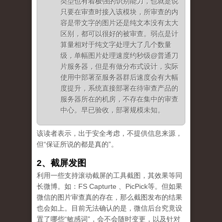
类型也有着极强的识别能力，也就是说
只要在审查时接入该模块，所审查的内
容是带文字的图片还是纯文本没有太大
区别，都可以很好的被审查。弱点是计
算量相对于纯文字处理大了几个数量
级，单幅图片处理速度约秒级@普通刀
片服务器，但是有做分布式设计，实际
使用中部署至服务器群后速度会有大幅
度提升，系统直接部署在待审查产品的
服务器所在的机房，不存在集中的审查
中心。早已验收，部署规模未知。
该读者表示，出于安全考虑，不提供信息来源，
但“保证所说的都是真的”。
2、截屏发图
利用一些支持滚动截屏的工具截图，其效果等同
长微博。如：FS Capturte 、PicPick等。但如果
微信的图片审查真的存在，那么截图发布的结果
也会如上。目前无法确认的是，微信后台究竟设
置了哪些“敏感词”，会不会随时变更，以及针对