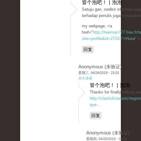
冒个泡吧！ | 泡泡
Setuju gan, sedikit informasi ju
terhadap penulis juga merupakan
my webpage; <a
href="
http://freeman777.free.fr
site=profile&id=27243">Huruf
Ti
回复
Anonymous (未验证)
星期三, 04/24/2019 - 23:01
永久连接
冒个泡吧！ | 泡泡
Thanks for finally talkin
http://clashofclanstrichege
que-...
回复
Anonymous (未验证)
星期四, 04/25/2019 - 02:55