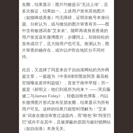
友圈，结果显示：图片均被提示“无法上传”，且
多次验证，结果如一。上述用户发布其他图片
（如猫咪或美食）均无障碍，证明非账号本身问
题。分析认为，或与微信的图片审查有关——图
中含有敏感词条“艾未未”。随即再请身居香港的
用户发送该长微博图片，步骤同上，却很轻松的
发布成功了，且大陆用户也可见。推测认为，图
片审查的确存在，或许以IP所在地区分不同对
待。
此后，又选择了同是来自于自由港网站的另外两
篇文章，一篇题为《中美8律所围攻阿里 最高检
官报曝改差评利益链》，首发于南华早报；另一
篇是《
郝明义：他们到底所为何来？
——哭后藤
健二与
James Foley》，转载自唯色博客，均以
长微博图片形式发布至朋友圈，结果显示为所有
用户可见。这样的结果只能暂时理解为：“艾未
未”词条在微信审查过滤器内，而“唯色”和“阿里巴
巴”或许不在其中，且被屏蔽的原因与被封锁网站
（如自由港）本身无关。