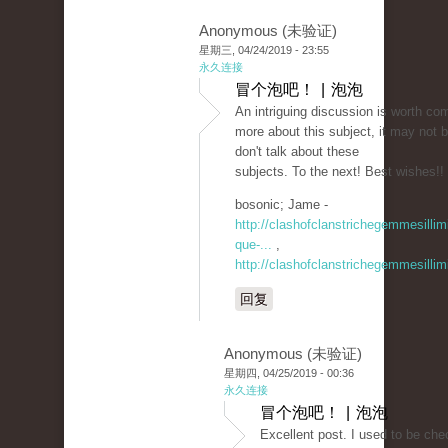
Anonymous (未验证)
星期三, 04/24/2019 - 23:55
永久连接
冒个泡吧！ | 泡泡
An intriguing discussion is worth com
more about this subject, it may not 
don't talk about these
subjects. To the next! Best wishes!!
bosonic; Jame -
http://clashofclanstrichegemmesilli
que-...
,
http://clashofclanstrichegemmesillim
回复
Anonymous (未验证)
星期四, 04/25/2019 - 00:36
永久连接
冒个泡吧！ | 泡泡
Excellent post. I used to be che