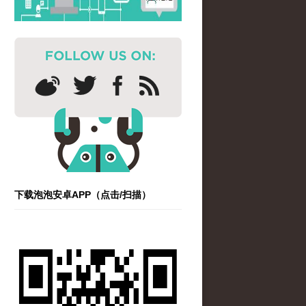
下载泡泡安卓APP（点击/扫描）