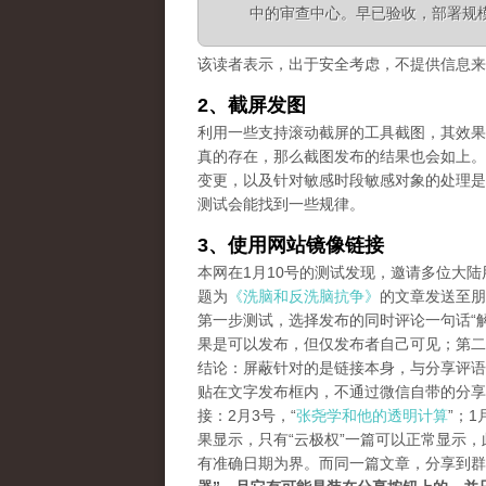
中的审查中心。早已验收，部署规
该读者表示，出于安全考虑，不提供信息来
2、截屏发图
利用一些支持滚动截屏的工具截图，其效果等同长
真的存在，那么截图发布的结果也会如上。
变更，以及针对敏感时段敏感对象的处理是
测试会能找到一些规律。
3、使用网站镜像链接
本网在1月10号的测试发现，邀请多位大
题为
《洗脑和反洗脑抗争》
的文章发送至朋
第一步测试，选择发布的同时评论一句话“解
果是可以发布，但仅发布者自己可见；第二
结论：屏蔽针对的是链接本身，与分享评语
贴在文字发布框内，不通过微信自带的分享
接：2月3号，“
张尧学和他的透明计算
”；1
果显示，只有“云极权”一篇可以正常显示
有准确日期为界。而同一篇文章，分享到群