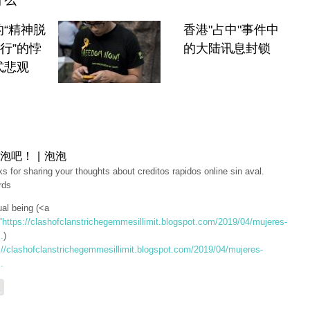
什么
“精神脱
香港"占中"事件中
流行”的悖
的大陆讯息封锁
式悲观
泡吧！ | 泡泡
s for sharing your thoughts about creditos rapidos online sin aval.
rds
tual being (<a
"
https://clashofclanstrichegemmesillimit.blogspot.com/2019/04/mujeres-
.
)
://clashofclanstrichegemmesillimit.blogspot.com/2019/04/mujeres-
.
复