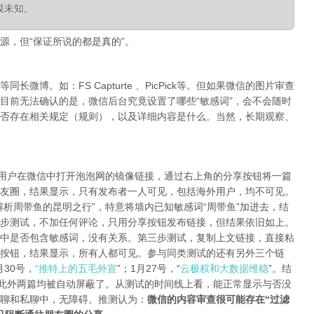
模未知。
源，但“保证所说的都是真的”。
微博。如：FS Capturte 、PicPick等。但如果微信的图片审查
目前无法确认的是，微信后台究竟设置了哪些“敏感词”，会不会随时
否存在相关规定（规则），以及详细内容是什么。当然，长期观察、
陆用户在微信中打开泡泡网的镜像链接，通过右上角的分享按钮将一篇
友圈，结果显示，只有发布者一人可见，包括海外用户，均不可见。
析周带鱼的昆明之行”，特意将墙内已知敏感词“周带鱼”加进去，结
步测试，不加任何评论，只用分享按钮发布链接，但结果依旧如上。
中是否包含敏感词，没有关系。第三步测试，复制上文链接，直接粘
按钮，结果显示，所有人都可见。参与同类测试的还有另外三个链
月30号，
“推特上的五毛外宣
”；1月27号，“
云极权和大数据维稳
”。结
，此外两篇均被自动屏蔽了。从测试的时间线上看，能正常显示与否没
聊和私聊中，无障碍。推测认为：
微信的内容审查很可能存在“过滤