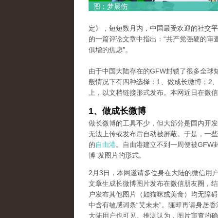
图：梦晨伤
定》，短短数月内，中国最受欢迎的社交平
的一篇评论文章中指出：“共产党强硬的审
俱增的焦虑”。
由于中国大陆存在的GFW封锁了很多全球
般情况下有四种选择：1、做成长微博；2、
上，以文档链接形式发布。本网近日在微信
1、做成长微博
做长微博的工具不少，但大部分是国内开发
无法上传或发布后自动被屏蔽。于是，一些
的
自由港
。自由港建立不到一周便被GFW
博”发图片的形式。
2月3日，本网邀请多位身在大陆的微信用户将一篇题为《Wu 
文章生成长微博图片发布在微信朋友圈，结
户发布其他图片（如猫咪或美食）均无障碍
中含有敏感词条“艾未未”。随即再请身居
大陆用户也可见。推测认为，图片审查的确