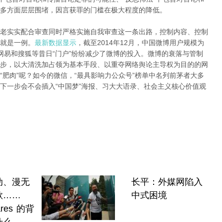
多方面层层围堵，因言获罪的门槛在极大程度的降低。
老实实配合审查同时严格实施自我审查这一条出路，控制内容、控制
就是一例。
最新数据显示
，截至2014年12月，中国微博用户规模为
腾讯、网易和搜狐等昔日“门户”纷纷减少了微博的投入。微博的衰落与管制
步，以大清洗加占领为基本手段、以重夺网络舆论主导权为目的的网
肥肉”呢？如今的微信，“最具影响力公众号”榜单中名列前茅者大多
下一步会不会插入“中国梦”海报、习大大语录、社会主义核心价值观
动、漫无
长平：外媒网陷入
欲……
中式困境
ares 的背