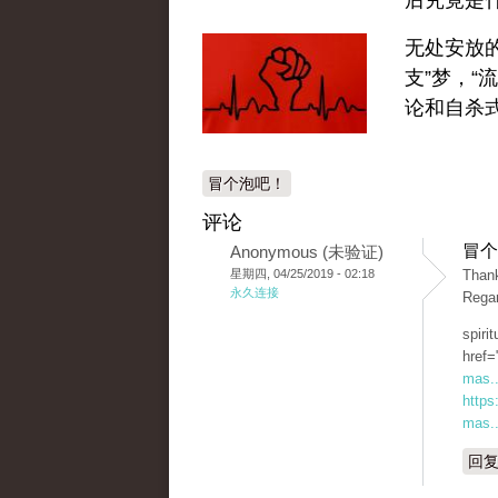
后究竟是
无处安放的
支”梦，“
论和自杀
冒个泡吧！
评论
冒个
Anonymous (未验证)
星期四, 04/25/2019 - 02:18
Thank
永久连接
Rega
spiri
href=
mas..
https
mas..
回