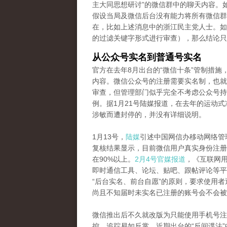
主大同思想研讨”的微信群中的聊天内容。
假设当局及微信后台没有能力将所有微信群
在，比如上述消息中的浙江民主党人士。如
的过滤关键字形式进行审查），那么结论只
从公众号实名到普通号实名
官方在去年8月出台的“微信十条”管制措
内容。微信公众号的注册需要实名制，也就
审查，但管理部门似乎完全不考虑公众号持
例。据1月21号陆媒报道，在去年的运动式
涉敏而遭封停的，并没有详细说明。
1月13号，
陆媒
引述中国网信办移动网络管
复核结果显示，目前微信用户真实身份注册
在90%以上。
2月4号官媒报道
，《互联网
即时通信工具、论坛、贴吧、跟帖评论等平
“后台实名、前台自愿”的原则，要求使用
尚且不知届时未实名已注册的账号会不会被
微信推出后不久就改版为只能使用手机号注
控、追踪易如反掌。近期出台的“反间谍法”