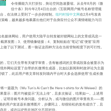
令传播能力大打折扣，舆论空间急速萎缩。从去年8月的《微
信十条》到今年2月4日出台的《互联网用户账号名称管理规
台，在法律上受到了一步步的钳制。
纽约时报中文网
在2月4号发表
查策略，越来越多地暴露出他们对于自身应付公众不满情绪能力与日
知名媒体网站，用户使用大陆平台转发被封锁网站上的文章或讯息一
截屏发图；3、使用镜像链接；4、复制粘贴在“笔记”或“便签”应用
上做了以下测试，逐一验证这四种方法在当前管制程度下的可行性。
的，它们天生带有关键字审查，含有敏感词的文章或段落会被显示为
境外网站设置了自带的长微博生成器，比如以新闻和时政评论为主题
封锁了，此后用户将文章转发到墙内平台时大多会选择使用“生成长微
Tun’s Ai Can’t Be Here t-shirts for Ai Weiwei》的
果显示：图片均被提示“无法上传”，且多次验证，结果如一。上述用
，证明非账号本身问题。分析认为，或与微信的图片审查有关——图
香港的用户发送该长微博图片，步骤同上，却很轻松的发布成功了，且
存在，或许以IP所在地区分不同对待。