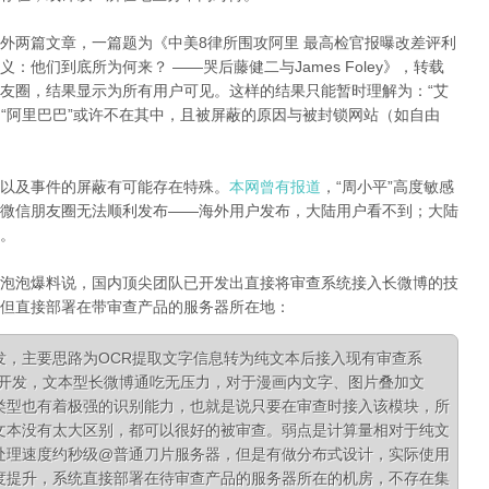
外两篇文章，一篇题为《中美8律所围攻阿里 最高检官报曝改差评利
明义：他们到底所为何来？
——哭后藤健二与
James Foley》，转载
友圈，结果显示为所有用户可见。这样的结果只能暂时理解为：“艾
和“阿里巴巴”或许不在其中，且被屏蔽的原因与被封锁网站（如自由
以及事件的屏蔽有可能存在特殊。
本网曾有报道
，“周小平”高度敏感
微信朋友圈无法顺利发布——海外用户发布，大陆用户看不到；大陆
。
泡泡爆料说，国内顶尖团队已开发出直接将审查系统接入长微博的技
但直接部署在带审查产品的服务器所在地：
发，主要思路为OCR提取文字信息转为纯文本后接入现有审查系
队开发，文本型长微博通吃无压力，对于漫画内文字、图片叠加文
类型也有着极强的识别能力，也就是说只要在审查时接入该模块，所
文本没有太大区别，都可以很好的被审查。弱点是计算量相对于纯文
处理速度约秒级@普通刀片服务器，但是有做分布式设计，实际使用
度提升，系统直接部署在待审查产品的服务器所在的机房，不存在集