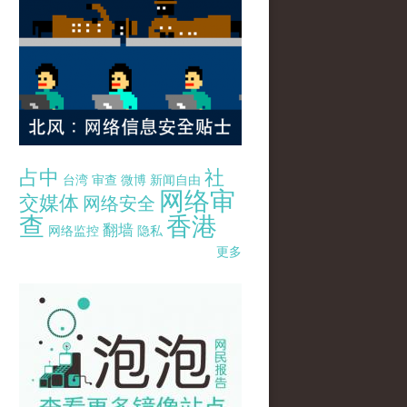
占中
社
台湾
审查
微博
新闻自由
网络审
交媒体
网络安全
查
香港
翻墙
网络监控
隐私
更多
pao-pao-banner-mirror-site-120814.jpg