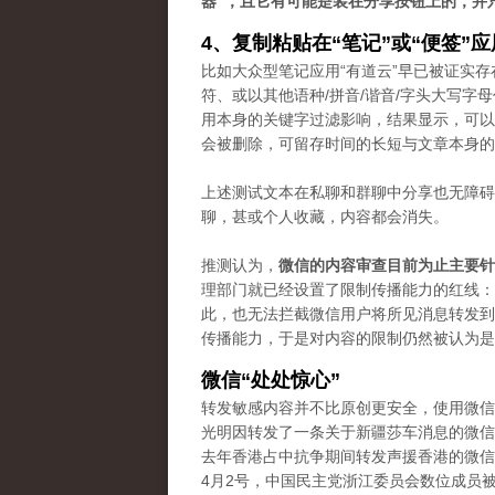
器”，且它有可能是装在分享按钮上的，并
4、复制粘贴在“笔记”或“便签”
比如大众型笔记应用“有道云”早已被证实存
符、或以其他语种/拼音/谐音/字头大写
用本身的关键字过滤影响，结果显示，可以
会被删除，可留存时间的长短与文章本身的
上述测试文本在私聊和群聊中分享也无障碍
聊，甚或个人收藏，内容都会消失。
推测认为，
微信的内容审查目前为止主要针
理部门就已经设置了限制传播能力的红线：“
此，也无法拦截微信用户将所见消息转发到
传播能力，于是对内容的限制仍然被认为是“
微信“处处惊心”
转发敏感内容并不比原创更安全，使用微信
光明因转发了一条关于新疆莎车消息的微信
去年香港占中抗争期间转发声援香港的微信
4月2号，中国民主党浙江委员会数位成员