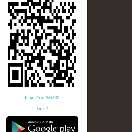
https://tr.im/hN4K9
Link 2
standard-icon-googleplay-app-store.png