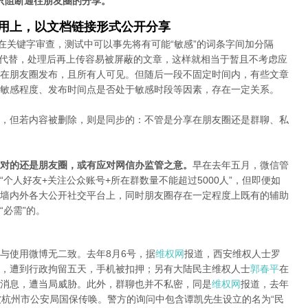
只阻断通往朋友圈的分享。
应用上，以文档链接形式公开分享
在关键字审查，测试中可以事先将有可能“敏感”的词条字间加分隔
字母代替，处理后再上传容易被屏蔽的文章，这样就相当于暂且不考虑应
在朋友圈发布，且所有人可见。但随后一段不固定时间内，有些文章
敏感程度、发布时间点是否处于敏感时段等因素，存在一定关系。
，但若内容被删除，则是同步的：不管是分享在朋友圈还是群聊、私
对的还是朋友圈，或有应对网信办监管之意。
早在去年五月，微信管
个人好友+关注公众账号+所在群数量不能超过5000人”，但即便如
墙内外各大公开社交平台上，同时朋友圈存在一定程度上既有的辅助
必需”的。
与使用微博无二致。去年8月6号，据
维权网
报道，西安维权人士罗
，遭到行政拘留五天，手机被扣押；另有大陆民主维权人士
郭春平
在
消息，遭当局威胁。此外，群聊也并不私密，同是
维权网
报道，去年
被杭州市公安局国保传唤。警方的询问中包含谭凯先生设立的名为“民