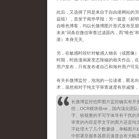
此后，又选择了同是来自于自由港网站的另
益链》，首发于南华早报；另一篇是《
郝
自唯色博客，均以长微博图片形式发布至朋
未未”词条在微信审查过滤器内，而“唯色”
港）本身无关。
另，在敏感时段针对敏感人物名（或图像）
时期，时政漫画家变态辣椒的相关作品，在
用户发布，只有发布者自己和海外用户可见
有关长微博监控，泡泡的一位读者，匿名向
术，虽然相对于纯文字审查速度有所减慢，
长微博监控也即图片监控确实有开
统，OCR模块很nb，国内顶尖团
字、较规整的手写字体等有干扰的
审查的内容是带文字的图片还是纯
字处理大了几个数量级，单幅图片
中部署至服务器群后速度会有大幅