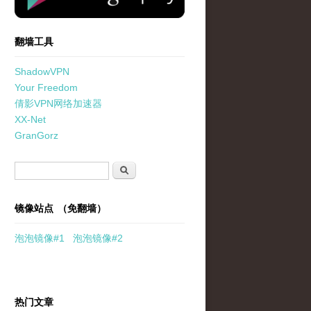
翻墙工具
ShadowVPN
Your Freedom
倩影VPN网络加速器
XX-Net
GranGorz
搜索表单
搜索
镜像站点 （免翻墙）
泡泡
镜像
#1
泡泡
镜像#2
热门文章