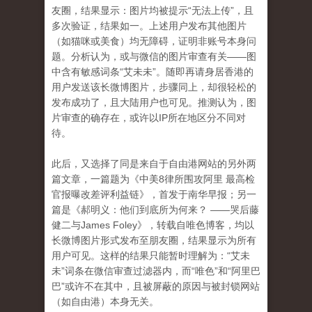
友圈，结果显示：图片均被提示“无法上传”，且
多次验证，结果如一。上述用户发布其他图片
（如猫咪或美食）均无障碍，证明非账号本身问
题。分析认为，或与微信的图片审查有关——图
中含有敏感词条“艾未未”。随即再请身居香港的
用户发送该长微博图片，步骤同上，却很轻松的
发布成功了，且大陆用户也可见。推测认为，图
片审查的确存在，或许以IP所在地区分不同对
待。
此后，又选择了同是来自于自由港网站的另外两
篇文章，一篇题为《中美8律所围攻阿里 最高检
官报曝改差评利益链》，首发于南华早报；另一
篇是《
郝明义：他们到底所为何来？
——哭后藤
健二与
James Foley》，转载自唯色博客，均以
长微博图片形式发布至朋友圈，结果显示为所有
用户可见。这样的结果只能暂时理解为：“艾未
未”词条在微信审查过滤器内，而“唯色”和“阿里巴
巴”或许不在其中，且被屏蔽的原因与被封锁网站
（如自由港）本身无关。