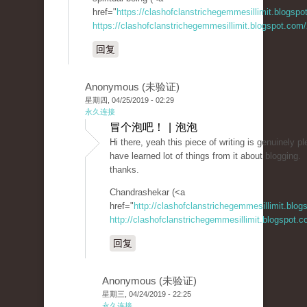
href="
https://clashofclanstrichegemmesillimit.blogsp
https://clashofclanstrichegemmesillimit.blogspot.com
回复
Anonymous (未验证)
星期四, 04/25/2019 - 02:29
永久连接
冒个泡吧！ | 泡泡
Hi there, yeah this piece of writing is genuinely p
have learned lot of things from it about blogging.
thanks.
Chandrashekar (<a
href="
http://clashofclanstrichegemmesillimit.blo
http://clashofclanstrichegemmesillimit.blogspot.
回复
Anonymous (未验证)
星期三, 04/24/2019 - 22:25
永久连接