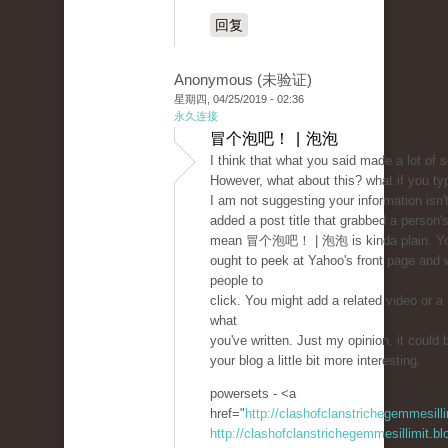
回复
Anonymous (未验证)
星期四, 04/25/2019 - 02:36
永久连接
冒个泡吧！ | 泡泡
I think that what you said made a lot of 
However, what about this? what if you typ
I am not suggesting your information isn'
added a post title that grabbed a person's
mean 冒个泡吧！ | 泡泡 is kinda plain. Y
ought to peek at Yahoo's front page and 
people to
click. You might add a related video or a 
what
you've written. Just my opinion, it could 
your blog a little bit more interesting.
powersets - <a
href="
http://clashofclanstrichegemmesil
http://clashofclanstrichegemmesillimit.b