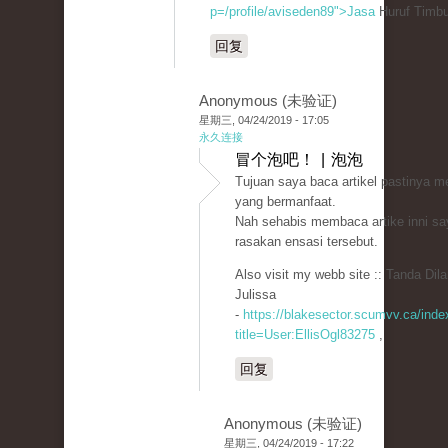
p=/profile/aviseden89">Jasa
Huruf Timbu
回复
Anonymous (未验证)
星期三, 04/24/2019 - 17:05
永久连接
冒个泡吧！ | 泡泡
Tujuan saya baca artikel pastinya m
yang bermanfaat.
Nah sehabis membaca artike inni sa
rasakan ensasi tersebut.
Also visit my webb site :: Tanda Dil
Julissa
-
https://blakesector.scumvv.ca/inde
title=User:EllisOgl83275
,
回复
Anonymous (未验证)
星期三, 04/24/2019 - 17:22