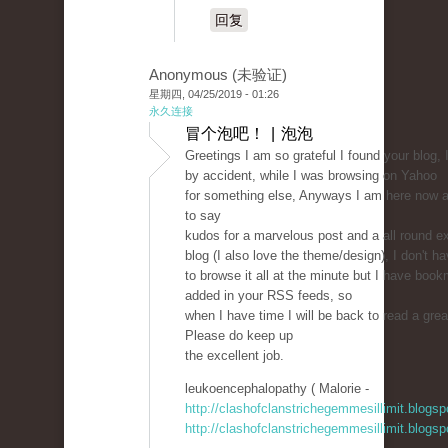
回复
Anonymous (未验证)
星期四, 04/25/2019 - 01:26
永久连接
冒个泡吧！ | 泡泡
Greetings I am so grateful I found your blog, 
by accident, while I was browsing on Yahoo
for something else, Anyways I am here now an
to say
kudos for a marvelous post and a all round ex
blog (I also love the theme/design), I don't h
to browse it all at the minute but I have book
added in your RSS feeds, so
when I have time I will be back to read a gre
Please do keep up
the excellent job.
leukoencephalopathy ( Malorie -
http://clashofclanstrichegemmesillimit.blogs
http://clashofclanstrichegemmesillimit.blogs