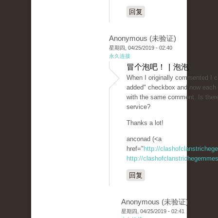
回复
Anonymous (未验证)
星期四, 04/25/2019 - 02:40
永久连接
冒个泡吧！ | 泡泡
When I originally commented I 
added" checkbox and now each t
with the same comment. Is ther
service?
Thanks a lot!
anconad (<a
href="
http://clashofclanstriche
http://clashofclanstrichegemmesi
回复
Anonymous (未验证)
星期四, 04/25/2019 - 02:41