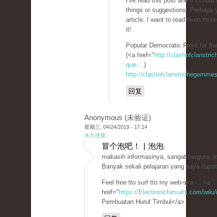
I've read this post and if I coul
things or suggestions. Perhaps yo
article. I want to read even more
it!
Popular Democratic Front for the
(<a href="
http://clashofclanstr
que-...
)
http://clashofclanstrichegemmesi
回复
Anonymous (未验证)
星期三, 04/24/2019 - 17:14
永久连接
冒个泡吧！ | 泡泡
makasih informasinya, sangat berguna i
Banyak sekali pelajaran yang saya dapatk
Feel free tto surf tto my web-site ... <a
href="
https://Electronicfursuits.com/wi
Pembuatan Huruf Timbul</a>