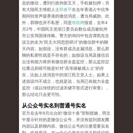
息的微信，遭到行政拘留五天，手机被扣押；另
有大陆民主维权人士
郭春平
在去年香港占中抗争
期间转发声援香港的微信消息，遭当局威胁。此
外，群聊也并不私密，同是
维权网
报道，去年4
月2号，中国民主党浙江委员会数位成员被杭州
市公安局国保传唤。警方的询问中包含谭凯先生
设立的名为“民主大同思想研讨”的微信群中的聊
天内容。如假设，没有群成员走漏消息，那么群
聊的私密性就是不存在的；如假设当局及微信后
台没有能力将所有微信群全盘监控，那么监控定
位重点则很可能是针对“高等级敏感人士”的存
在，比如上述消息中的浙江民主党人士。如果上
述假设均不成立，也就是说，当局已有能力全盘
监控（或以传统的过滤关键字形式进行审查），
那么结论只会更可怕。
从公众号实名到普通号实名
官方在去年8月出台的“微信十条”管制措施，明文
中显示针对的是微信公众号，并没有提到朋友圈
内容以及群聊内容。微信公众号的注册需要实名
制，也就是说，在一个公众号在出现之初或已经