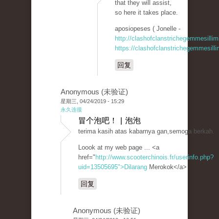
that they will assist,
so here it takes place.
aposiopeses ( Jonelle -
http://clashofclanstrichegemmesillim
https://clashofclanstrichegemmesill
回复
Anonymous (未验证)
星期三, 04/24/2019 - 15:29
永久连接
冒个泡吧！ | 泡泡
terima kasih atas kabarnya gan,semoga berkah.
Loook at my web page ... <a
href="
http://www.scooterchinois.fr/userinfo.php?
uid=13505695">Dilarang
Merokok</a>
回复
Anonymous (未验证)