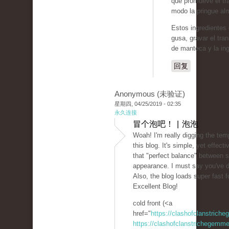
que promueve el tr
modo la pringue al
Estos ingredientes 
gusa, gravar el tra
de manteca y la ing
回复
Anonymous (未验证)
星期四, 04/25/2019 - 02:35
永久连接
冒个泡吧！ | 泡泡
Woah! I'm really digging the tem
this blog. It's simple, yet effectiv
that "perfect balance" between s
appearance. I must say you've d
Also, the blog loads super fast f
Excellent Blog!
cold front (<a
href="
https://clashofclanstrich
https://clashofclanstrichegemme