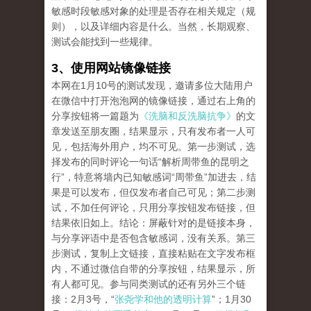
敏感时段敏感对象的处理是否存在相关规定（规
则），以及详细内容是什么。当然，长期观察、
测试会能找到一些规律。
3、使用网站镜像链接
本网在1月10号的测试发现，邀请多位大陆用户
在微信中打开泡泡网的镜像链接，通过右上角的
分享按钮将一篇题为
《洗脑和反洗脑抗争》
的文
章发送至朋友圈，结果显示，只有发布者一人可
见，包括海外用户，均不可见。第一步测试，选
择发布的同时评论一句话“解析周带鱼的昆明之
行”，特意将墙内已知敏感词“周带鱼”加进去，结
果是可以发布，但仅发布者自己可见；第二步测
试，不加任何评论，只用分享按钮发布链接，但
结果依旧如上。结论：屏蔽针对的是链接本身，
与分享评语中是否包含敏感词，没有关系。第三
步测试，复制上文链接，直接粘贴在文字发布框
内，不通过微信自带的分享按钮，结果显示，所
有人都可见。参与同类测试的还有另外三个链
接：2月3号，“
张尧学和他的透明计算
”；1月30