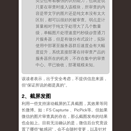
类型也有着极强的识别能力，也就是说
只要在审查时接入该模块，所审查的内
容是带文字的图片还是纯文本没有太大
区别，都可以很好的被审查。弱点是计
算量相对于纯文字处理大了几个数量
级，单幅图片处理速度约秒级@普通刀
片服务器，但是有做分布式设计，实际
使用中部署至服务器群后速度会有大幅
度提升，系统直接部署在待审查产品的
服务器所在的机房，不存在集中的审查
中心。早已验收，部署规模未知。
该读者表示，出于安全考虑，不提供信息来源，
但“保证所说的都是真的”。
2、截屏发图
利用一些支持滚动截屏的工具截图，其效果等同
长微博。如：FS Capturte 、PicPick等。但如果
微信的图片审查真的存在，那么截图发布的结果
也会如上。目前无法确认的是，微信后台究竟设
置了哪些“敏感词”，会不会随时变更，以及针对