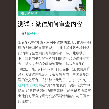
图：梦晨伤
测试：微信如何审查内容
文/
卿子衿
随着GFW的升级和对VPN管制的出现，能顺利翻
墙的大陆网民在迅速减少，将那些被防火墙封锁
的消息传至墙内的可能性持续下降。此般状态
下，对墙内平台的审查管制则进一步令传播能力
大打折扣，舆论空间急速萎缩。从去年8月的
《微信十条》到今年2月4日出台的《互联网用户
账号名称管理规定》，短短数月内，中国最受欢
迎的社交平台，在法律上受到了一步步的钳制。
纽约时报中文网
在2月4号发表的一篇评论文章中
指出：“共产党强硬的审查策略，越来越多地暴露
出他们对于自身应付公众不满情绪能力与日俱增
的焦虑”。