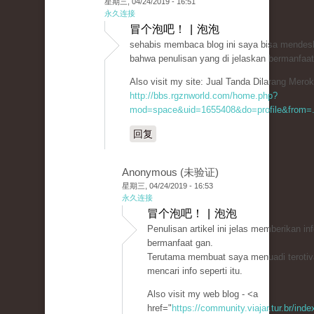
星期三, 04/24/2019 - 16:51
永久连接
冒个泡吧！ | 泡泡
sehabis membaca blog ini saya bisa mendesk
bahwa penulisan yang di jelaskan bermanfaat
Also visit my site: Jual Tanda Dilarang Mero
http://bbs.rgznworld.com/home.php?
mod=space&uid=1655408&do=profile&from=.
回复
Anonymous (未验证)
星期三, 04/24/2019 - 16:53
永久连接
冒个泡吧！ | 泡泡
Penulisan artikel ini jelas memberikan i
bermanfaat gan.
Terutama membuat saya menuadi terotiv
mencari info seperti itu.
Also visit my web blog - <a
href="
https://community.viajar.tur.br/ind