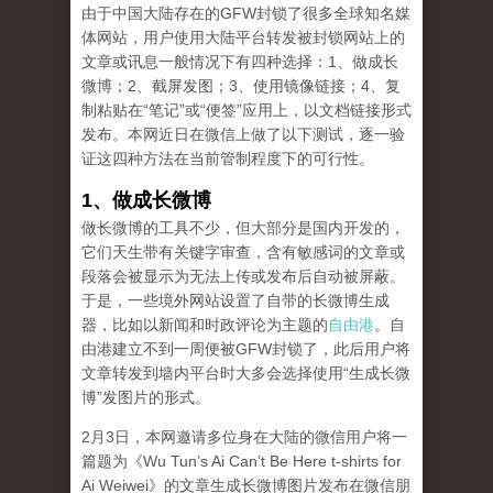
由于中国大陆存在的GFW封锁了很多全球知名媒
体网站，用户使用大陆平台转发被封锁网站上的
文章或讯息一般情况下有四种选择：1、做成长
微博；2、截屏发图；3、使用镜像链接；4、复
制粘贴在“笔记”或“便签”应用上，以文档链接形式
发布。本网近日在微信上做了以下测试，逐一验
证这四种方法在当前管制程度下的可行性。
1、做成长微博
做长微博的工具不少，但大部分是国内开发的，
它们天生带有关键字审查，含有敏感词的文章或
段落会被显示为无法上传或发布后自动被屏蔽。
于是，一些境外网站设置了自带的长微博生成
器，比如以新闻和时政评论为主题的
自由港
。自
由港建立不到一周便被GFW封锁了，此后用户将
文章转发到墙内平台时大多会选择使用“生成长微
博”发图片的形式。
2月3日，本网邀请多位身在大陆的微信用户将一
篇题为《Wu Tun’s Ai Can’t Be Here t-shirts for
Ai Weiwei》的文章生成长微博图片发布在微信朋