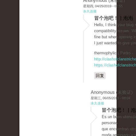
Anonymous (未验证)
星期四, 04/25/2019 - 02:55
永久连接
冒个泡吧！ | 泡泡
Hello, I think your blog
compatibility issues. Wh
fine but when opening in
I just wanted to give yo
thermophylic ( Pedro -
http://clashofclanstric
https://clashofclanstri
回复
Anonymous (未验证)
星期三, 06/05/2019 - 08:04
永久连接
冒个泡吧！ | 
Es un buen utensili
personas
que encuentran otro
moda apropiado a s