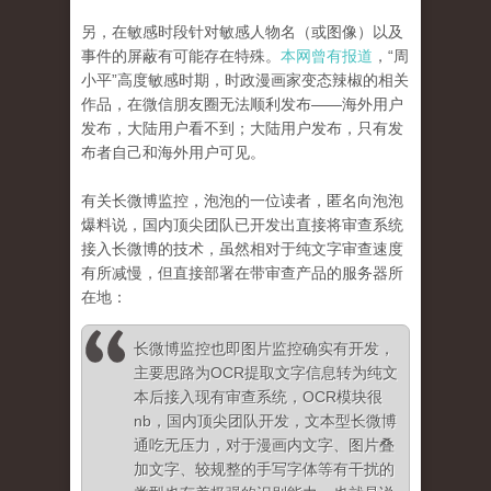
另，在敏感时段针对敏感人物名（或图像）以及
事件的屏蔽有可能存在特殊。
本网曾有报道
，“周
小平”高度敏感时期，时政漫画家变态辣椒的相关
作品，在微信朋友圈无法顺利发布——海外用户
发布，大陆用户看不到；大陆用户发布，只有发
布者自己和海外用户可见。
有关长微博监控，泡泡的一位读者，匿名向泡泡
爆料说，国内顶尖团队已开发出直接将审查系统
接入长微博的技术，虽然相对于纯文字审查速度
有所减慢，但直接部署在带审查产品的服务器所
在地：
长微博监控也即图片监控确实有开发，
主要思路为OCR提取文字信息转为纯文
本后接入现有审查系统，OCR模块很
nb，国内顶尖团队开发，文本型长微博
通吃无压力，对于漫画内文字、图片叠
加文字、较规整的手写字体等有干扰的