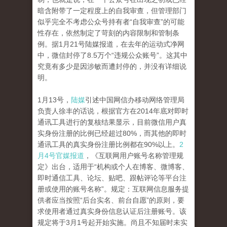
暗含附带了一定程度上的自我审查，但管理部门
似乎完全不考虑公众号持有者“自我审查”的可能
性存在，依然制定了苛刻的内容限制和管制条
例。据1月21号陆媒报道，在去年的运动式净网
中，微信封停了8.5万个“违规公众账号”。这其中
究竟有多少是因涉敏而遭封停的，并没有详细说
明。
1月13号，
陆媒
引述中国网信办移动网络管理局
负责人徐丰的话说，根据官方在2014年底对即时
通讯工具进行的复核结果显示，目前微信用户真
实身份注册的比例已经超过80%，而其他的即时
通讯工具的真实身份注册比例都在90%以上。
2
月4号官媒报道
，《互联网用户账号名称管理规
定》出台，适用于“机构或个人在博客、微博客、
即时通信工具、论坛、贴吧、跟帖评论等平台注
册或使用的账号名称”。规定：互联网信息服务提
供者应当按照“后台实名、前台自愿”的原则，要
求使用者通过真实身份信息认证后注册账号。该
规定将于3月1号起开始实施。尚且不知届时未实