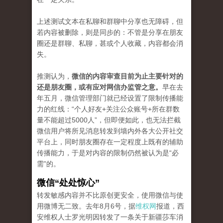
上述测试文本在私聊和群聊中分享也无障碍，但
若内容被删除，则是同步的：不管是分享在朋友
圈还是群聊、私聊，甚或个人收藏，内容都会消
失。
推测认为，
微信的内容审查目前为止主要针对的
还是朋友圈，或有应对网信办监管之意。
早在去
年五月，微信管理部门就已经设置了限制传播能
力的红线：“个人好友+关注公众账号+所在群数
量不能超过5000人”，但即便如此，也无法拦截
微信用户将所见消息转发到墙内外各大公开社交
平台上，同时朋友圈存在一定程度上既有的辅助
传播能力，于是对内容的限制仍然被认为是“必
需”的。
微信“处处惊心”
转发敏感内容并不比原创更安全，使用微信与使
用微博无二致。去年8月6号，据
维权网
报道，西
安维权人士罗光明因转发了一条关于新疆莎车消