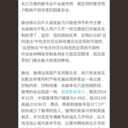
名已注册的账号会不会被停用。规定同时要求用
户昵称不得伤害到国家安全。
微信推出后不久就改版为只能使用手机号注册，
也就相当于私人用户几乎一经注册就已经被实名
制处理了，监控、追踪易如反掌。近期出台的“反
间谍法”中包含对言论和传播言论定罪的可能性、
“反恐怖法”中包含对言论和思想定罪的可能性，
外加各种网络管制条例多方面层层围堵，因言获
罪的门槛在极大程度的降低。
微信、微博这类国产应用要生存，就只有老老实
实配合审查同时严格实施自我审查这一条出路，
控制内容、控制传播、去媒体化只是初级阶段。
微博的命运就是一例。
最新数据显示
，截至2014
年12月，中国微博用户规模为2.49亿，较2013年
底减少3194万，腾讯、网易和搜狐等昔日“门户”
纷纷减少了微博的投入。微博的衰落与管制直接
相关，并与党宣专属账号的滋生几乎同步，以大
清洗加占领为基本手段、以重夺网络舆论主导权