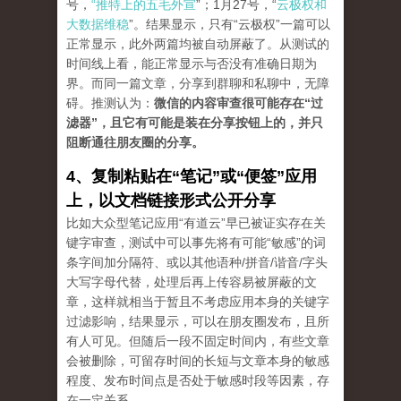
号，
“推特上的五毛外宣
”；1月27号，“
云极权和
大数据维稳
”。结果显示，只有“云极权”一篇可以
正常显示，此外两篇均被自动屏蔽了。从测试的
时间线上看，能正常显示与否没有准确日期为
界。而同一篇文章，分享到群聊和私聊中，无障
碍。推测认为：
微信的内容审查很可能存在“过
滤器”，且它有可能是装在分享按钮上的，并只
阻断通往朋友圈的分享。
4、复制粘贴在“笔记”或“便签”应用
上，以文档链接形式公开分享
比如大众型笔记应用“有道云”早已被证实存在关
键字审查，测试中可以事先将有可能“敏感”的词
条字间加分隔符、或以其他语种/拼音/谐音/字头
大写字母代替，处理后再上传容易被屏蔽的文
章，这样就相当于暂且不考虑应用本身的关键字
过滤影响，结果显示，可以在朋友圈发布，且所
有人可见。但随后一段不固定时间内，有些文章
会被删除，可留存时间的长短与文章本身的敏感
程度、发布时间点是否处于敏感时段等因素，存
在一定关系。