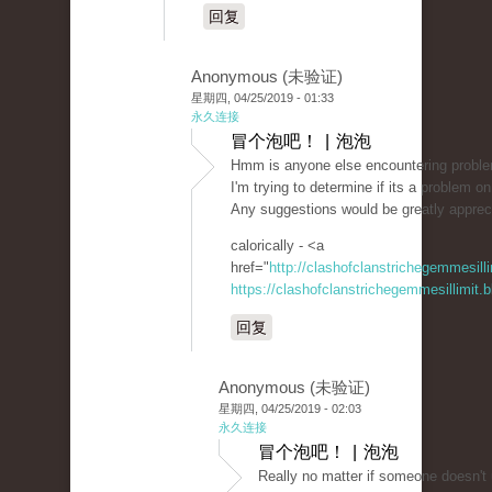
回复
Anonymous (未验证)
星期四, 04/25/2019 - 01:33
永久连接
冒个泡吧！ | 泡泡
Hmm is anyone else encountering problems
I'm trying to determine if its a problem on 
Any suggestions would be greatly apprec
calorically - <a
href="
http://clashofclanstrichegemmesil
https://clashofclanstrichegemmesillimit
回复
Anonymous (未验证)
星期四, 04/25/2019 - 02:03
永久连接
冒个泡吧！ | 泡泡
Really no matter if someone doesn't u