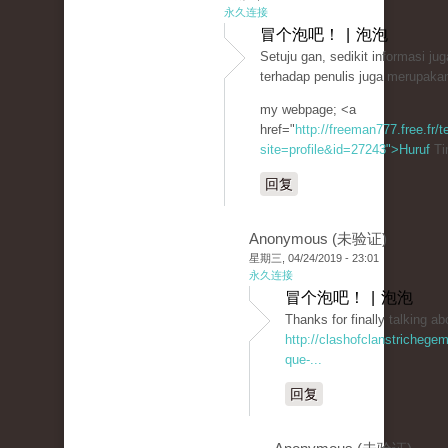
永久连接
冒个泡吧！ | 泡泡
Setuju gan, sedikit informasi ju
terhadap penulis juga merupakan
my webpage; <a
href="
http://freeman777.free.fr
site=profile&id=27243">Huruf
Ti
回复
Anonymous (未验证)
星期三, 04/24/2019 - 23:01
永久连接
冒个泡吧！ | 泡泡
Thanks for finally talkin
http://clashofclanstrichege
que-...
回复