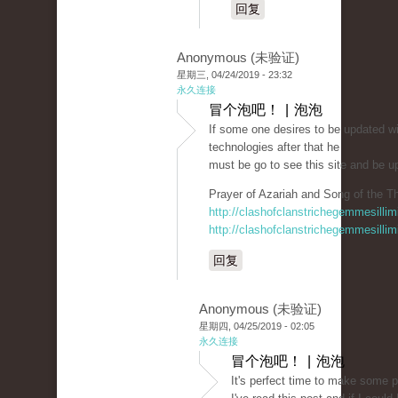
回复
Anonymous (未验证)
星期三, 04/24/2019 - 23:32
永久连接
冒个泡吧！ | 泡泡
If some one desires to be updated w
technologies after that he
must be go to see this site and be u
Prayer of Azariah and Song of the Th
http://clashofclanstrichegemmesillim
http://clashofclanstrichegemmesillim
回复
Anonymous (未验证)
星期四, 04/25/2019 - 02:05
永久连接
冒个泡吧！ | 泡泡
It's perfect time to make some pl