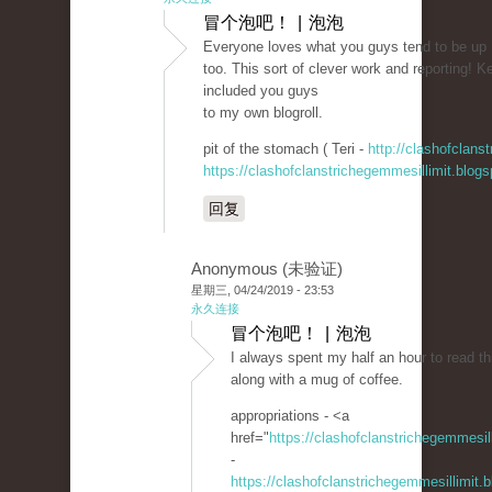
冒个泡吧！ | 泡泡
Everyone loves what you guys tend to be up
too. This sort of clever work and reporting! Ke
included you guys
to my own blogroll.
pit of the stomach ( Teri -
http://clashofclans
https://clashofclanstrichegemmesillimit.blo
回复
Anonymous (未验证)
星期三, 04/24/2019 - 23:53
永久连接
冒个泡吧！ | 泡泡
I always spent my half an hour to read thi
along with a mug of coffee.
appropriations - <a
href="
https://clashofclanstrichegemmesi
-
https://clashofclanstrichegemmesillimit