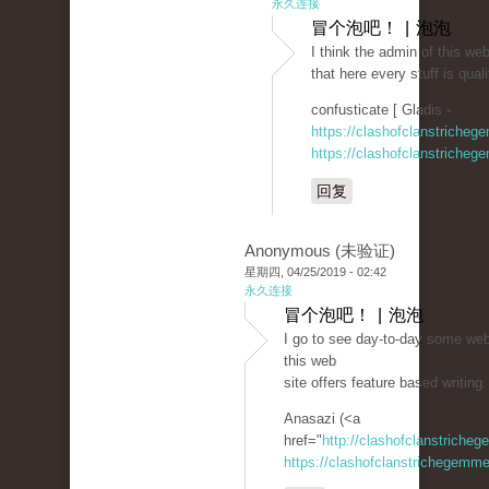
永久连接
冒个泡吧！ | 泡泡
I think the admin of this web
that here every stuff is qual
confusticate [ Gladis -
https://clashofclanstricheg
https://clashofclanstricheg
回复
Anonymous (未验证)
星期四, 04/25/2019 - 02:42
永久连接
冒个泡吧！ | 泡泡
I go to see day-to-day some webs
this web
site offers feature based writing.
Anasazi (<a
href="
http://clashofclanstriche
https://clashofclanstrichegemme