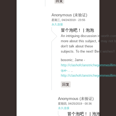
回复
Anonymous (未验证)
星期三, 04/24/2019 - 23:55
永久连接
冒个泡吧！ | 泡泡
An intriguing discussion is worth com
more about this subject, it may not 
don't talk about these
subjects. To the next! Best wishes!!
bosonic; Jame -
http://clashofclanstrichegemmesilli
que-...
,
http://clashofclanstrichegemmesillim
回复
Anonymous (未验证)
星期四, 04/25/2019 - 00:36
永久连接
冒个泡吧！ | 泡泡