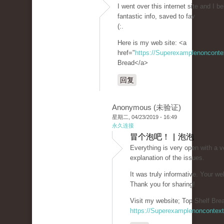
I went over this internet site and I b
fantastic info, saved to fav
(:.
Here is my web site: <a
href="
https://Superexamplenoncont
Bread</a>
回复
Anonymous (未验证)
星期二, 04/23/2019 - 16:49
永久连接
冒个泡吧！ | 泡泡
Everything is very open with a v
explanation of the issues.
It was truly informative. Your we
Thank you for sharing!
Visit my website; Top Shelf Brea
https://Superexamplenoncontex