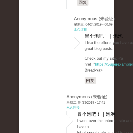
回复
Anonymous (未验证)
星期三, 04/24/2019 - 00:09
永久连接
冒个泡吧！ | 泡泡
I like the efforts you have pu
great blog posts.
Check out my site; <a
href="
https://Superexampl
Bread</a>
回复
Anonymous (未验证)
星期二, 04/23/2019 - 17:41
永久连接
冒个泡吧！ | 泡泡
I went over this internet site an
have a
lot of superb info, saved to book