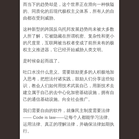
而
当下的趋势却是，这个世界正在滑向一种狭隘
的、同质化的后现代极权主义体系，所有人的自
由都在受到威胁。
这种新型的跨国反乌托邦发展趋势尚未被大多数
人所了解，它被隐藏在所谓机密、复杂性和更小
的尺度里，互联网被当权者变成了前所未有的极
权主义推进器，它已经开始威胁人类文明。
是时候奋起而战了。
吐口水没什么意义。需要鼓励更多的人积极地加
入思考，把想法付诸实践，鼓励人们分享这些知
识，教会人们如何用技术武装自己，用新技术去
建立属于自己的去中心化加密基础设施，拥有自
己的通信基础设施。向全社会推广。
我们需要自由的软件，就像民主制度需要法律
—— Code is law——让每个人都能学习法律、
运用法律、真正的理解法律，并确保法律如期执
行。