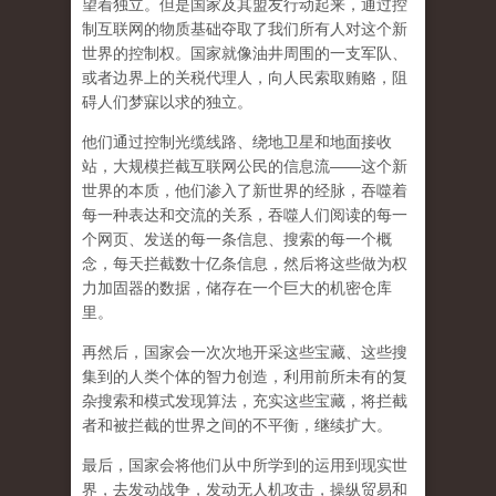
望着独立。但是国家及其盟友行动起来，通过控
制互联网的物质基础夺取了我们所有人对这个新
世界的控制权。国家就像油井周围的一支军队、
或者边界上的关税代理人，向人民索取贿赂，阻
碍人们梦寐以求的独立。
他们通过控制光缆线路、绕地卫星和地面接收
站，大规模拦截互联网公民的信息流——这个新
世界的本质，他们渗入了新世界的经脉，吞噬着
每一种表达和交流的关系，吞噬人们阅读的每一
个网页、发送的每一条信息、搜索的每一个概
念，每天拦截数十亿条信息，然后将这些做为权
力加固器的数据，储存在一个巨大的机密仓库
里。
再然后，国家会一次次地开采这些宝藏、这些搜
集到的人类个体的智力创造，利用前所未有的复
杂搜索和模式发现算法，充实这些宝藏，将拦截
者和被拦截的世界之间的不平衡，继续扩大。
最后，
国家会将他们从中所学到的运用到现实世
界，去发动战争，发动无人机攻击，操纵贸易和