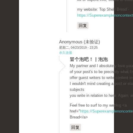
my website: Top Shelf Bread -
https://Superexamplenoncontex
回复
Anonymous (未验证)
星期二, 04/23/2019 - 23:25
永久连接
冒个泡吧！ | 泡泡
My partner and I absolutely love you
of your post's to be precisely what I'
offer guest writers to write content i
I wouldn't mind creating a post or el
subjects
you write in relation to here. Again
Feel free to surf to my weblog <a
href="
https://Superexamplenoncont
Bread</a>
回复