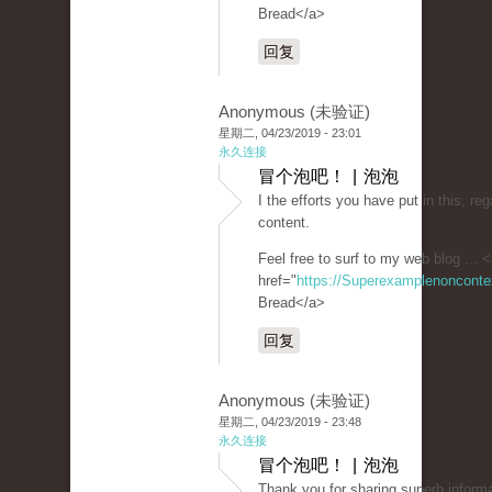
Bread</a>
回复
Anonymous (未验证)
星期二, 04/23/2019 - 23:01
永久连接
冒个泡吧！ | 泡泡
I the efforts you have put in this, reg
content.
Feel free to surf to my web blog ... 
href="
https://Superexamplenoncont
Bread</a>
回复
Anonymous (未验证)
星期二, 04/23/2019 - 23:48
永久连接
冒个泡吧！ | 泡泡
Thank you for sharing superb informa