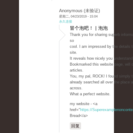
Anonymous (未验证)
星期二, 04/23/2019 - 15:04
永久连接
冒个泡吧！ | 泡泡
Thank you for sharing superb informa
so
cool. I am impressed by the details 
site.
It reveals how nicely you understand 
Bookmarked this website page, will 
articles.
You, my pal, ROCK! I found simply t
already searched all over the place 
across.
What a perfect website.
my website - <a
href="
https://Superexamplenoncont
Bread</a>
回复