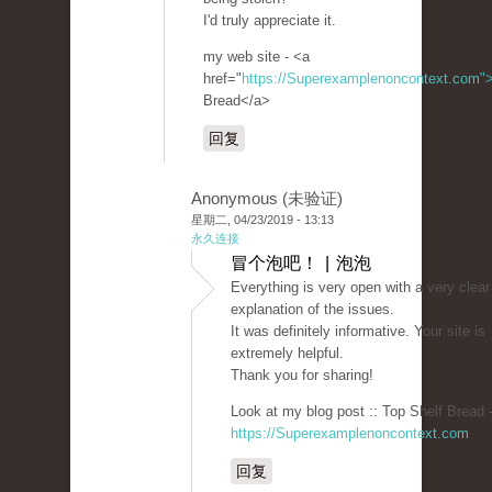
I'd truly appreciate it.
my web site - <a
href="
https://Superexamplenoncontext.com"
Bread</a>
回复
Anonymous (未验证)
星期二, 04/23/2019 - 13:13
永久连接
冒个泡吧！ | 泡泡
Everything is very open with a very clear
explanation of the issues.
It was definitely informative. Your site is
extremely helpful.
Thank you for sharing!
Look at my blog post :: Top Shelf Bread 
https://Superexamplenoncontext.com
回复