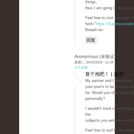
things,
thus I am going to let know 
Feel free to visit my page: 
href="
https://Superexampl
Bread</a>
回复
Anonymous (未验证)
星期二, 04/23/2019 - 21:34
永久连接
冒个泡吧！ | 泡泡
My partner and I absolutely
your post's to be exactly wh
for. Would you offer guest wr
personally?
I wouldn't mind composing a
the
subjects you write in relati
Feel free to surf to my web-