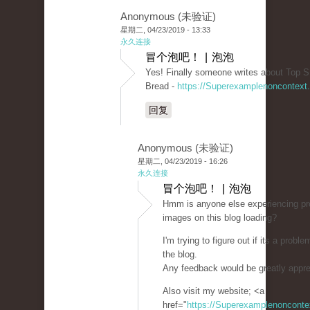
Anonymous (未验证)
星期二, 04/23/2019 - 13:33
永久连接
冒个泡吧！ | 泡泡
Yes! Finally someone writes about Top S
Bread -
https://Superexamplenoncontext
回复
Anonymous (未验证)
星期二, 04/23/2019 - 16:26
永久连接
冒个泡吧！ | 泡泡
Hmm is anyone else experiencing pr
images on this blog loading?
I'm trying to figure out if its a proble
the blog.
Any feedback would be greatly appre
Also visit my website; <a
href="
https://Superexamplenoncont