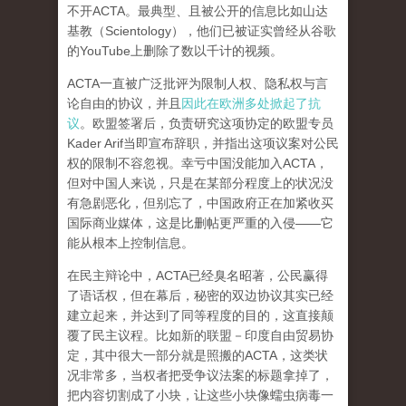
不开ACTA。最典型、且被公开的信息比如山达
基教（Scientology），他们已被证实曾经从谷歌
的YouTube上删除了数以千计的视频。
ACTA一直被广泛批评为限制人权、隐私权与言
论自由的协议，并且
因此在欧洲多处掀起了抗
议
。欧盟签署后，负责研究这项协定的欧盟专员
Kader Arif当即宣布辞职，并指出这项议案对公民
权的限制不容忽视。
幸亏中国没能加入ACTA，
但对中国人来说，只是在某部分程度上的状况没
有急剧恶化，但别忘了，中国政府正在加紧收买
国际商业媒体，这是比删帖更严重的入侵——它
能从根本上控制信息。
在民主辩论中，ACTA已经臭名昭著，公民赢得
了语话权，但在幕后，秘密的双边协议其实已经
建立起来，并达到了同等程度的目的，这
直接颠
覆了民主议程
。比如新的联盟－印度自由贸易协
定，其中很大一部分就是照搬的ACTA，这类状
况非常多，当权者把受争议法案的标题拿掉了，
把内容切割成了小块，让这些小块像蠕虫病毒一