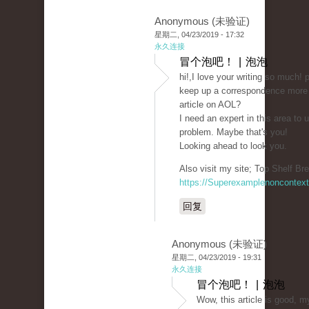
Anonymous (未验证)
星期二, 04/23/2019 - 17:32
永久连接
冒个泡吧！ | 泡泡
hi!,I love your writing so much!
keep up a correspondence more
article on AOL?
I need an expert in this area to
problem. Maybe that's you!
Looking ahead to look you.
Also visit my site; Top Shelf Bre
https://Superexamplenoncontex
回复
Anonymous (未验证)
星期二, 04/23/2019 - 19:31
永久连接
冒个泡吧！ | 泡泡
Wow, this article is good, m