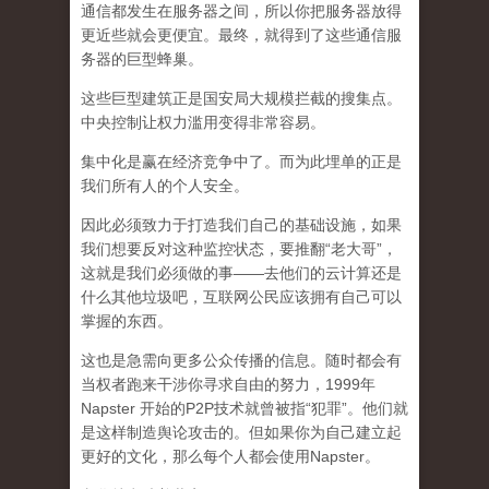
通信都发生在服务器之间，所以你把服务器放得
更近些就会更便宜。最终，就得到了这些通信服
务器的巨型蜂巢。
这些巨型建筑正是国安局大规模拦截的搜集点。
中央控制让权力滥用变得非常容易。
集中化是赢在经济竞争中了。而为此埋单的正是
我们所有人的个人安全。
因此必须致力于打造我们自己的基础设施，如果
我们想要反对这种监控状态，要推翻“老大哥”，
这就是我们必须做的事——去他们的云计算还是
什么其他垃圾吧，互联网公民应该拥有自己可以
掌握的东西。
这也是急需向更多公众传播的信息。随时都会有
当权者跑来干涉你寻求自由的努力，1999年
Napster 开始的P2P技术就曾被指“犯罪”。他们就
是这样制造舆论攻击的。但如果你为自己建立起
更好的文化，那么每个人都会使用Napster。