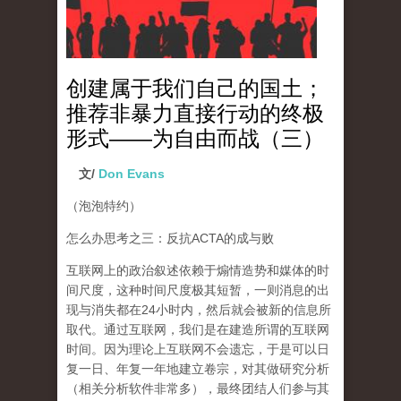
创建属于我们自己的国土；
推荐非暴力直接行动的终极
形式——为自由而战（三）
文/
Don Evans
（泡泡特约）
怎么办思考之三：反抗ACTA的成与败
互联网上的政治叙述依赖于煽情造势和媒体的时
间尺度，这种时间尺度极其短暂，一则消息的出
现与消失都在24小时内，然后就会被新的信息所
取代。通过互联网，我们是在建造所谓的互联网
时间。因为理论上互联网不会遗忘，于是可以日
复一日、年复一年地建立卷宗，对其做研究分析
（相关分析软件非常多），
最终团结人们参与其