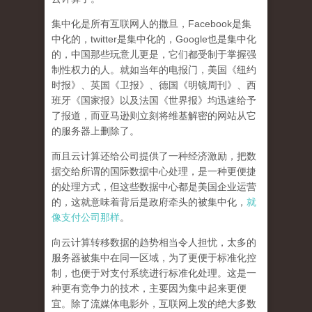
集中化是所有互联网人的撒旦
，Facebook是集
中化的，twitter是集中化的，Google也是集中化
的，中国那些玩意儿更是，它们都受制于掌握强
制性权力的人。就如当年的电报门，美国《纽约
时报》、英国《卫报》、德国《明镜周刊》、西
班牙《国家报》以及法国《世界报》均迅速给予
了报道，而亚马逊则立刻将维基解密的网站从它
的服务器上删除了。
而且云计算还给公司提供了一种经济激励，把数
据交给所谓的国际数据中心处理，是一种更便捷
的处理方式，但这些数据中心都是美国企业运营
的，这就意味着背后是政府牵头的被集中化，
就
像支付公司那样
。
向云计算转移数据的趋势相当令人担忧，太多的
服务器被集中在同一区域，为了更便于标准化控
制，也便于对支付系统进行标准化处理。这是一
种更有竞争力的技术，主要因为集中起来更便
宜。除了流媒体电影外，互联网上发的绝大多数