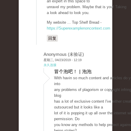
an expert in this space to
unravel my problem. Maybe that is you! Taking
a look ahead to look you.
My website ... Top Shelf Bread -
https://Superexamplenoncontext.com
回复
Anonymous (未验证)
星期二, 04/23/2019 - 12:19
永久连接
冒个泡吧！ | 泡泡
With havin so much content and articles do y
into
any problems of plagorism or copyright infr
blog
has a lot of exclusive content I've either cre
outsourced but it looks like a
lot of it is popping it up all over the internet 
permission. Do
you know any methods to help protect agains
being stolen?