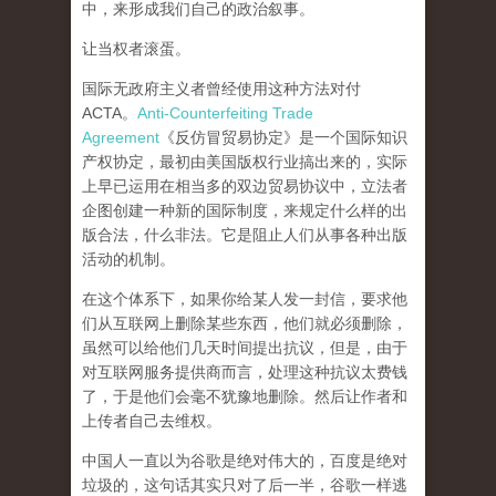
中，来形成我们自己的政治叙事。
让当权者滚蛋。
国际无政府主义者曾经使用这种方法对付
ACTA。
Anti-Counterfeiting Trade
Agreement
《反仿冒贸易协定》是一个国际知识
产权协定，最初由美国版权行业搞出来的，实际
上早已运用在相当多的双边贸易协议中，立法者
企图创建一种新的国际制度，来规定什么样的出
版合法，什么非法。它是阻止人们从事各种出版
活动的机制。
在这个体系下，如果你给某人发一封信，要求他
们从互联网上删除某些东西，他们就必须删除，
虽然可以给他们几天时间提出抗议，但是，由于
对互联网服务提供商而言，处理这种抗议太费钱
了，于是他们会毫不犹豫地删除。然后让作者和
上传者自己去维权。
中国人一直以为谷歌是绝对伟大的，百度是绝对
垃圾的，这句话其实只对了后一半，谷歌一样逃