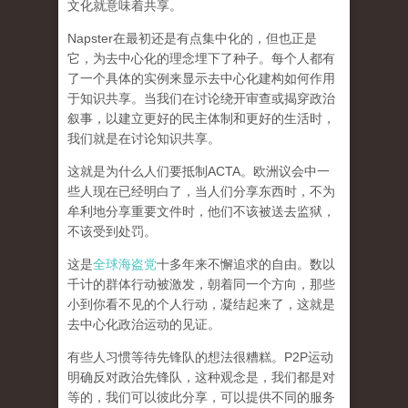
文化就意味着共享。
Napster在最初还是有点集中化的，但也正是
它，为去中心化的理念埋下了种子。每个人都有
了一个具体的实例来显示去中心化建构如何作用
于知识共享。
当我们在讨论绕开审查或揭穿政治
叙事，以建立更好的民主体制和更好的生活时，
我们就是在讨论知识共享。
这就是为什么人们要抵制ACTA。欧洲议会中一
些人现在已经明白了，当人们分享东西时，不为
牟利地分享重要文件时，他们不该被送去监狱，
不该受到处罚。
这是
全球海盗党
十多年来不懈追求的自由。数以
千计的群体行动被激发，朝着同一个方向，那些
小到你看不见的个人行动，凝结起来了，
这就是
去中心化政治运动的见证。
有些人习惯等待先锋队的想法很糟糕。P2P运动
明确反对政治先锋队，这种观念是，我们都是对
等的，我们可以彼此分享，可以提供不同的服务