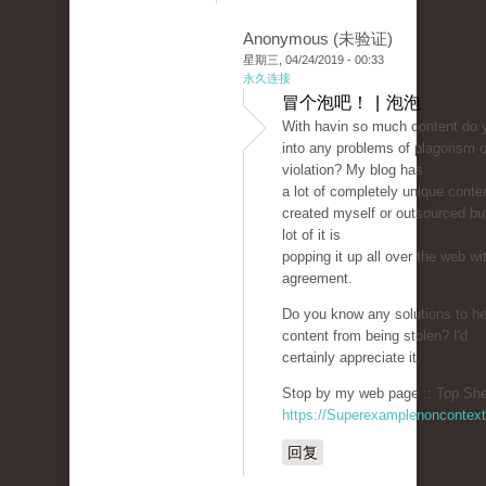
Anonymous (未验证)
星期三, 04/24/2019 - 00:33
永久连接
冒个泡吧！ | 泡泡
With havin so much content do 
into any problems of plagorism o
violation? My blog has
a lot of completely unique conten
created myself or outsourced but 
lot of it is
popping it up all over the web w
agreement.
Do you know any solutions to he
content from being stolen? I'd
certainly appreciate it.
Stop by my web page :: Top She
https://Superexamplenoncontex
回复