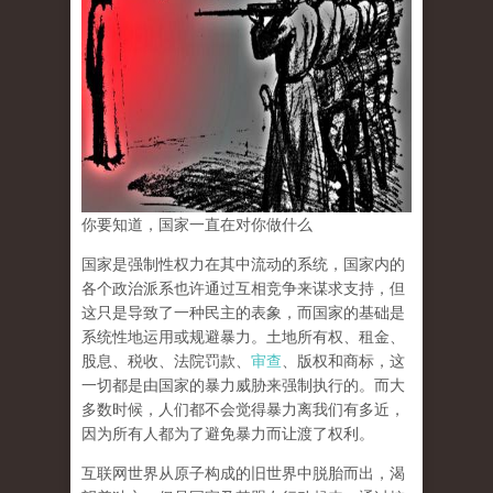
你要知道，国家一直在对你做什么
国家是强制性权力在其中流动的系统，国家内的
各个政治派系也许通过互相竞争来谋求支持，但
这只是导致了一种民主的表象，而国家的基础是
系统性地运用或规避暴力。土地所有权、租金、
股息、税收、法院罚款、
审查
、版权和商标，这
一切都是由国家的暴力威胁来强制执行的。而大
多数时候，人们都不会觉得暴力离我们有多近，
因为所有人都为了避免暴力而让渡了权利。
互联网世界从原子构成的旧世界中脱胎而出，渴