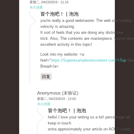
星期二, 04/23/2019 - 11:15
永久连接
冒个泡吧！ | 泡泡
you're really a good webmaster. The web site loading
velocity is amazing.
It sort of feels that you are doing any distinctive
trick. Also, The contents are masterpiece. you've don
excellent activity in this topic!
Look into my website: <a
href="
https://Superexamplenoncontext.com">Top
She
Bread</a>
回复
Anonymous (未验证)
星期二, 04/23/2019 - 12:02
永久连接
冒个泡吧！ | 泡泡
hello!,I love your writing so a lot! percentage we
keep in touch
extra approximately your article on AOL? I need