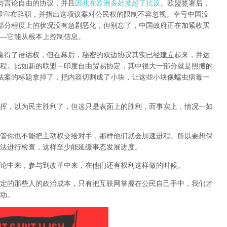
权与言论自由的协议，并且
因此在欧洲多处掀起了抗议
。欧盟签署后，
if当即宣布辞职，并指出这项议案对公民权的限制不容忽视。
幸亏中国没
某部分程度上的状况没有急剧恶化，但别忘了，中国政府正在加紧收买
—它能从根本上控制信息。
民赢得了语话权，但在幕后，秘密的双边协议其实已经建立起来，并达
程
。比如新的联盟－印度自由贸易协定，其中很大一部分就是照搬的
议法案的标题拿掉了，把内容切割成了小块，让这些小块像蠕虫病毒一
挥，以为民主胜利了，但这只是表面上的胜利，而事实上，情况一如
管你也不能把主动权交给对手，那样他们就会加速进程。所以要想保
法进行检查，这样至少能延缓事态发展进度。
论中来，参与到改革中来，在他们还有权利这样做的时候。
定的那些人的政治成本，只有把互联网掌握在公民自己手中，我们才
动。