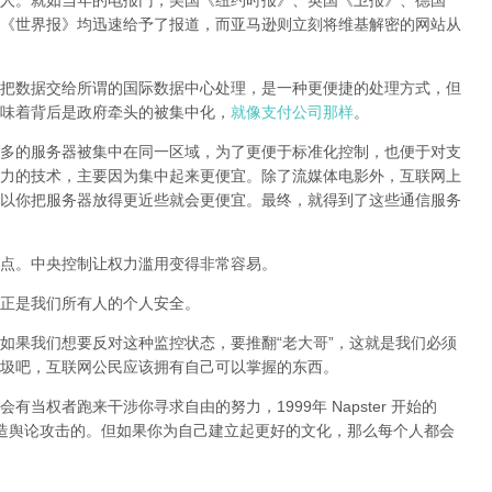
人。就如当年的电报门，美国《纽约时报》、英国《卫报》、德国
《世界报》均迅速给予了报道，而亚马逊则立刻将维基解密的网站从
把数据交给所谓的国际数据中心处理，是一种更便捷的处理方式，但
味着背后是政府牵头的被集中化，
就像支付公司那样
。
多的服务器被集中在同一区域，为了更便于标准化控制，也便于对支
力的技术，主要因为集中起来更便宜。除了流媒体电影外，互联网上
以你把服务器放得更近些就会更便宜。最终，就得到了这些通信服务
点。中央控制让权力滥用变得非常容易。
正是我们所有人的个人安全。
如果我们想要反对这种监控状态，要推翻“老大哥”，这就是我们必须
圾吧，互联网公民应该拥有自己可以掌握的东西。
当权者跑来干涉你寻求自由的努力，1999年 Napster 开始的
样制造舆论攻击的。但如果你为自己建立起更好的文化，那么每个人都会