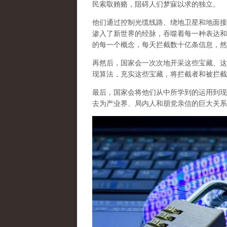
民索取贿赂，阻碍人们梦寐以求的独立。
他们通过控制光缆线路、绕地卫星和地面接
渗入了新世界的经脉，吞噬着每一种表达和
的每一个概念，每天拦截数十亿条信息，然
再然后，国家会一次次地开采这些宝藏、这
现算法，充实这些宝藏，将拦截者和被拦截
最后，
国家会将他们从中所学到的运用到现
去为产业界、局内人和朋党亲信的巨大关系