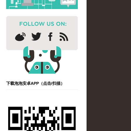
下载泡泡安卓APP（点击/扫描）