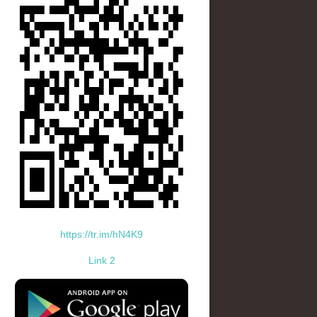
https://tr.im/hN4K9
Link 2
standard-icon-googleplay-app-store.png