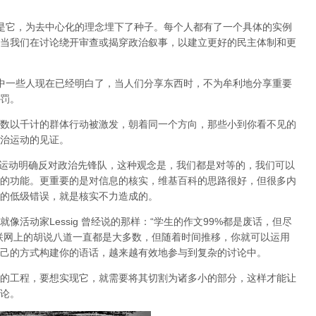
也正是它，为去中心化的理念埋下了种子。每个人都有了一个具体的实例
当我们在讨论绕开审查或揭穿政治叙事，以建立更好的民主体制和更
会中一些人现在已经明白了，当人们分享东西时，不为牟利地分享重要
罚。
数以千计的群体行动被激发，朝着同一个方向，那些小到你看不见的
治运动的见证。
P运动明确反对政治先锋队，这种观念是，我们都是对等的，我们可以
的功能。更重要的是对信息的核实，维基百科的思路很好，但很多内
的低级错误，就是核实不力造成的。
活动家Lessig 曾经说的那样：“学生的作文99%都是废话，但尽
联网上的胡说八道一直都是大多数，但随着时间推移，你就可以运用
己的方式构建你的语话，越来越有效地参与到复杂的讨论中。
的工程，要想实现它，就需要将其切割为诸多小的部分，这样才能让
论。