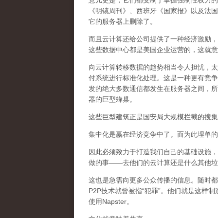
意儿更是，它们都受制于掌握强制性权力的
《明镜周刊》、西班牙《国家报》以及法国
它的服务器上删除了。
而且云计算还给公司提供了一种经济激励，
这些数据中心都是美国企业运营的，这就意
向云计算转移数据的趋势相当令人担忧，太
付系统进行标准化处理。这是一种更有竞争
发的绝大多数通信都发生在服务器之间，所
器的巨型蜂巢。
这些巨型建筑正是国安局大规模拦截的搜集
集中化是赢在经济竞争中了。而为此埋单的
因此必须致力于打造我们自己的基础设施，
做的事——去他们的云计算还是什么其他垃
这也是急需向更多公众传播的信息。随时都会有
P2P技术就曾被指“犯罪”。他们就是这
使用Napster。