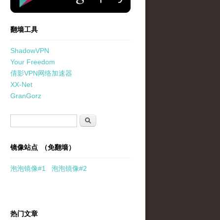
翻墙工具
ShadowVPN
Your Freedom
倩影VPN网络加速器
XX-Net
GranGorz
搜索表单
搜索
镜像站点 （免翻墙）
泡泡
镜像
#1
泡泡
镜像#2
热门文章