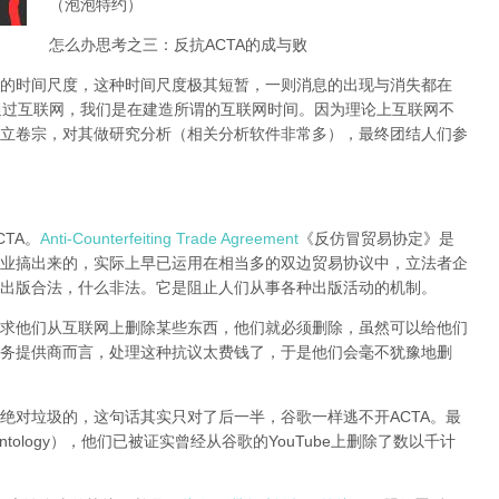
（泡泡特约）
怎么办思考之三：反抗ACTA的成与败
的时间尺度，这种时间尺度极其短暂，一则消息的出现与消失都在
通过互联网，我们是在建造所谓的互联网时间。因为理论上互联网不
立卷宗，对其做研究分析（相关分析软件非常多），
最终团结人们参
TA。
Anti-Counterfeiting Trade Agreement
《反仿冒贸易协定》是
业搞出来的，实际上早已运用在相当多的双边贸易协议中，立法者企
出版合法，什么非法。它是阻止人们从事各种出版活动的机制。
求他们从互联网上删除某些东西，他们就必须删除，虽然可以给他们
务提供商而言，处理这种抗议太费钱了，于是他们会毫不犹豫地删
绝对垃圾的，这句话其实只对了后一半，谷歌一样逃不开ACTA。最
tology），他们已被证实曾经从谷歌的YouTube上删除了数以千计