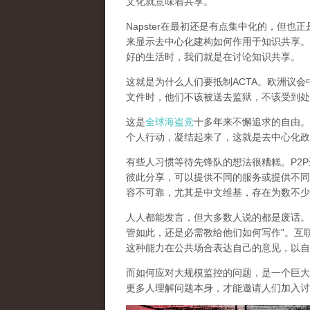
文化就意味着共享。
Napster在最初还是有点集中化的，但
来显示去中心化建构如何作用于知识共享。
好的生活时，我们就是在讨论知识共享。
这就是为什么人们要抵制ACTA。欧洲议
文件时，他们不该被送去监狱，不该受到处
这是
全球海盗党
十多年来不懈追求的自由。
个人行动，凝结起来了，
这就是去中心化政
有些人习惯等待先锋队的想法很糟糕。P2
彼此分享，可以提供不同的服务或提供不同
容不可靠，尤其是中文维基，存在为数不少
人人都能发言，但大多数人说的都是废话。就像
管如此，还是必需教给他们如何写作”。互
这种能力在公共场合表达自己的意见，以自
而如何应对大规模监控的问题，是一个巨大
更多人理解问题本身，才能邀请人们加入讨