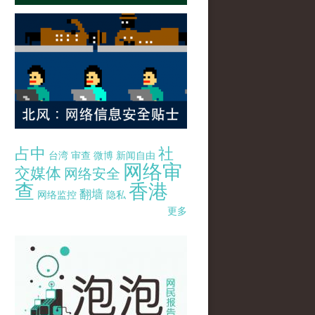
占中
社
台湾
审查
微博
新闻自由
网络审
交媒体
网络安全
查
香港
翻墙
网络监控
隐私
更多
pao-pao-banner-mirror-site-120814.jpg