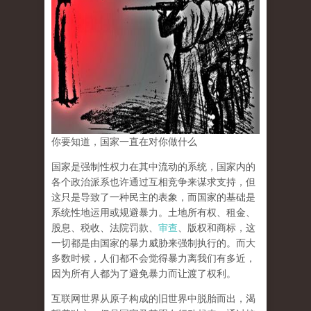
你要知道，国家一直在对你做什么
国家是强制性权力在其中流动的系统，国家内的
各个政治派系也许通过互相竞争来谋求支持，但
这只是导致了一种民主的表象，而国家的基础是
系统性地运用或规避暴力。土地所有权、租金、
股息、税收、法院罚款、
审查
、版权和商标，这
一切都是由国家的暴力威胁来强制执行的。而大
多数时候，人们都不会觉得暴力离我们有多近，
因为所有人都为了避免暴力而让渡了权利。
互联网世界从原子构成的旧世界中脱胎而出，渴