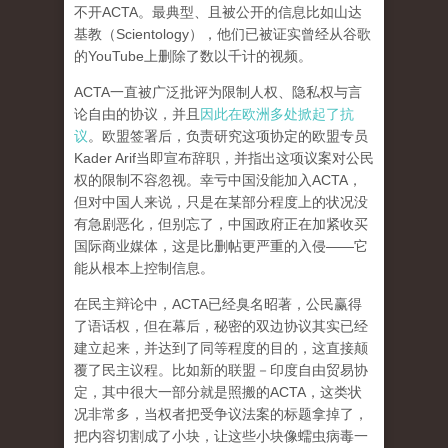
不开ACTA。最典型、且被公开的信息比如山达
基教（Scientology），他们已被证实曾经从谷歌
的YouTube上删除了数以千计的视频。
ACTA一直被广泛批评为限制人权、隐私权与言
论自由的协议，并且
因此在欧洲多处掀起了抗
议
。欧盟签署后，负责研究这项协定的欧盟专员
Kader Arif当即宣布辞职，并指出这项议案对公民
权的限制不容忽视。
幸亏中国没能加入ACTA，
但对中国人来说，只是在某部分程度上的状况没
有急剧恶化，但别忘了，中国政府正在加紧收买
国际商业媒体，这是比删帖更严重的入侵——它
能从根本上控制信息。
在民主辩论中，ACTA已经臭名昭著，公民赢得
了语话权，但在幕后，秘密的双边协议其实已经
建立起来，并达到了同等程度的目的，这
直接颠
覆了民主议程
。比如新的联盟－印度自由贸易协
定，其中很大一部分就是照搬的ACTA，这类状
况非常多，当权者把受争议法案的标题拿掉了，
把内容切割成了小块，让这些小块像蠕虫病毒一