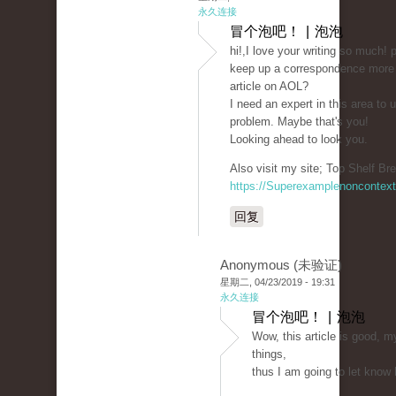
永久连接
冒个泡吧！ | 泡泡
hi!,I love your writing so much!
keep up a correspondence more
article on AOL?
I need an expert in this area to
problem. Maybe that's you!
Looking ahead to look you.
Also visit my site; Top Shelf Bre
https://Superexamplenoncontex
回复
Anonymous (未验证)
星期二, 04/23/2019 - 19:31
永久连接
冒个泡吧！ | 泡泡
Wow, this article is good, m
things,
thus I am going to let know 