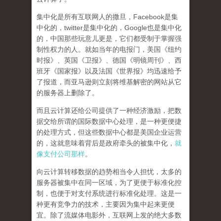
集中化是所有互联网人的撒旦
，Facebook是集
中化的，twitter是集中化的，Google也是集中化
的，中国那些玩意儿更是，它们都受制于掌握强
制性权力的人。就如当年的电报门，美国《纽约
时报》、英国《卫报》、德国《明镜周刊》、西
班牙《国家报》以及法国《世界报》均迅速给予
了报道，而亚马逊则立刻将维基解密的网站从它
的服务器上删除了。
而且云计算还给公司提供了一种经济激励，把数
据交给所谓的国际数据中心处理，是一种更便捷
的处理方式，但这些数据中心都是美国企业运营
的，这就意味着背后是政府牵头的被集中化，
就
像支付公司那样
。
向云计算转移数据的趋势相当令人担忧，太多的
服务器被集中在同一区域，为了更便于标准化控
制，也便于对支付系统进行标准化处理。这是一
种更有竞争力的技术，主要因为集中起来更便
宜。除了流媒体电影外，互联网上发的绝大多数