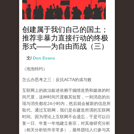
创建属于我们自己的国土；
推荐非暴力直接行动的终极
形式——为自由而战（三）
文/
Don Evans
（泡泡特约）
怎么办思考之三：反抗ACTA的成与败
互联网上的政治叙述依赖于煽情造势和媒体的时
间尺度，这种时间尺度极其短暂，一则消息的出
现与消失都在24小时内，然后就会被新的信息所
取代。通过互联网，我们是在建造所谓的互联网
时间。因为理论上互联网不会遗忘，于是可以日
复一日、年复一年地建立卷宗，对其做研究分析
（相关分析软件非常多），
最终团结人们参与其