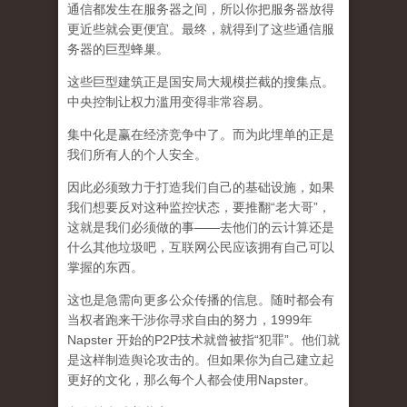
通信都发生在服务器之间，所以你把服务器放得
更近些就会更便宜。最终，就得到了这些通信服
务器的巨型蜂巢。
这些巨型建筑正是国安局大规模拦截的搜集点。
中央控制让权力滥用变得非常容易。
集中化是赢在经济竞争中了。而为此埋单的正是
我们所有人的个人安全。
因此必须致力于打造我们自己的基础设施，如果
我们想要反对这种监控状态，要推翻“老大哥”，
这就是我们必须做的事——去他们的云计算还是
什么其他垃圾吧，互联网公民应该拥有自己可以
掌握的东西。
这也是急需向更多公众传播的信息。随时都会有
当权者跑来干涉你寻求自由的努力，1999年
Napster 开始的P2P技术就曾被指“犯罪”。他们就
是这样制造舆论攻击的。但如果你为自己建立起
更好的文化，那么每个人都会使用Napster。