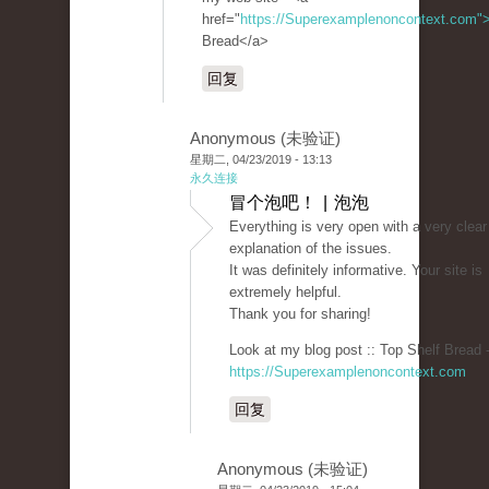
href="
https://Superexamplenoncontext.com"
Bread</a>
回复
Anonymous (未验证)
星期二, 04/23/2019 - 13:13
永久连接
冒个泡吧！ | 泡泡
Everything is very open with a very clear
explanation of the issues.
It was definitely informative. Your site is
extremely helpful.
Thank you for sharing!
Look at my blog post :: Top Shelf Bread 
https://Superexamplenoncontext.com
回复
Anonymous (未验证)