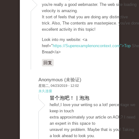
you're really a good webmaster. The web site loading
velocity is amazing.
It sort of feels that you are doing any distinctive
trick. Also, The contents are masterpiece. you've don
excellent activity in this topic!
Look into my website: <a
href="
https://Superexamplenoncontext.com">Top
She
Bread</a>
回复
Anonymous (未验证)
星期二, 04/23/2019 - 12:02
永久连接
冒个泡吧！ | 泡泡
hello!,I love your writing so a lot! percentage we
keep in touch
extra approximately your article on AOL? I need
an expert in this space to
unravel my problem. Maybe that is you! Taking
a look ahead to look you.