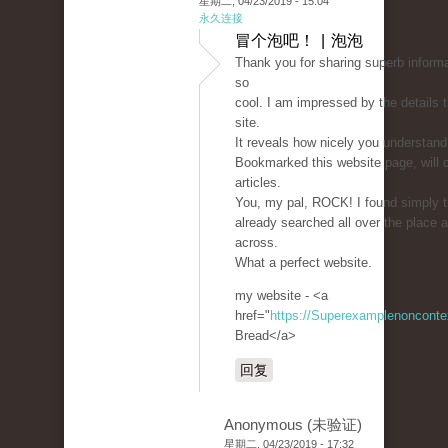
星期二, 04/23/2019 - 15:04
永久连接
冒个泡吧！ | 泡泡
Thank you for sharing superb informa
so
cool. I am impressed by the details 
site.
It reveals how nicely you understand 
Bookmarked this website page, will 
articles.
You, my pal, ROCK! I found simply t
already searched all over the place 
across.
What a perfect website.
my website - <a
href="
https://Superexamplenoncont
Bread</a>
回复
Anonymous (未验证)
星期二, 04/23/2019 - 17:32