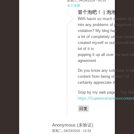
星期三, 04/24/2019 - 00:33
永久连接
冒个泡吧！ | 泡泡
With havin so much content do 
into any problems of plagorism o
violation? My blog has
a lot of completely unique conten
created myself or outsourced but 
lot of it is
popping it up all over the web w
agreement.
Do you know any solutions to he
content from being stolen? I'd
certainly appreciate it.
Stop by my web page :: Top She
https://Superexamplenoncontex
回复
Anonymous (未验证)
星期二, 04/23/2019 - 13:33