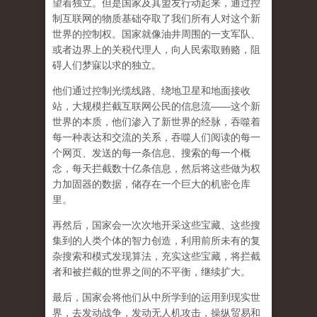
望着独立。但是国家及其盟友行动起来，通过控
制互联网的物质基础夺取了我们所有人对这个新
世界的控制权。国家就像油井周围的一支军队、
或者边界上的关税代理人，向人民索取贿赂，阻
碍人们梦寐以求的独立。
他们通过控制光缆线路、绕地卫星和地面接收
站，大规模拦截互联网公民的信息流——这个新
世界的本质，他们渗入了新世界的经脉，吞噬着
每一种表达和交流的关系，吞噬人们阅读的每一
个网页、发送的每一条信息、搜索的每一个概
念，每天拦截数十亿条信息，然后将这些做为权
力加固器的数据，储存在一个巨大的机密仓库
里。
再然后，国家会一次次地开采这些宝藏、这些搜
集到的人类个体的智力创造，利用前所未有的复
杂搜索和模式发现算法，充实这些宝藏，将拦截
者和被拦截的世界之间的不平衡，继续扩大。
最后，
国家会将他们从中所学到的运用到现实世
界，去发动战争，发动无人机攻击，操纵贸易和