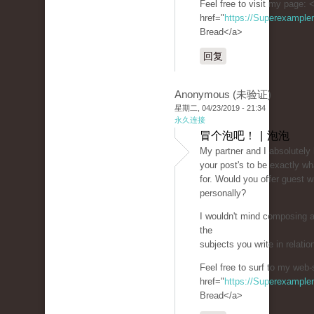
Feel free to visit my page: 
href="
https://Superexampl
Bread</a>
回复
Anonymous (未验证)
星期二, 04/23/2019 - 21:34
永久连接
冒个泡吧！ | 泡泡
My partner and I absolutely
your post's to be exactly wh
for. Would you offer guest wr
personally?
I wouldn't mind composing a
the
subjects you write in relati
Feel free to surf to my web-
href="
https://Superexampl
Bread</a>