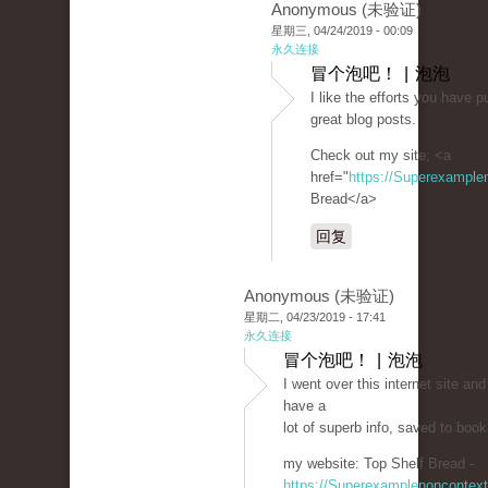
Anonymous (未验证)
星期三, 04/24/2019 - 00:09
永久连接
冒个泡吧！ | 泡泡
I like the efforts you have pu
great blog posts.
Check out my site; <a
href="
https://Superexampl
Bread</a>
回复
Anonymous (未验证)
星期二, 04/23/2019 - 17:41
永久连接
冒个泡吧！ | 泡泡
I went over this internet site an
have a
lot of superb info, saved to book
my website: Top Shelf Bread -
https://Superexamplenoncontex