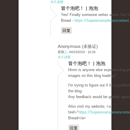
永久连接
冒个泡吧！ | 泡泡
Yes! Finally someone writes about Top S
Bread -
https://Superexamplenoncontext
回复
Anonymous (未验证)
星期二, 04/23/2019 - 16:26
永久连接
冒个泡吧！ | 泡泡
Hmm is anyone else experiencing pr
images on this blog loading?
I'm trying to figure out if its a proble
the blog.
Any feedback would be greatly appre
Also visit my website; <a
href="
https://Superexamplenoncont
Bread</a>
回复