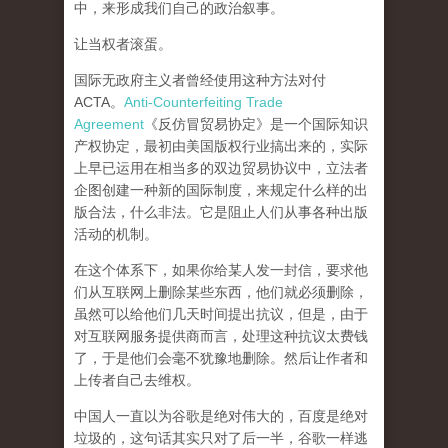
中，来形成我们自己的政治叙事。
让当权者滚蛋。
国际无政府主义者曾经使用这种方法对付
ACTA。
Anti-Counterfeiting Trade
Agreement
《反仿冒贸易协定》是一个国际知识
产权协定，最初由美国版权行业搞出来的，实际
上早已运用在相当多的双边贸易协议中，立法者
企图创建一种新的国际制度，来规定什么样的出
版合法，什么非法。它是阻止人们从事各种出版
活动的机制。
在这个体系下，如果你给某人发一封信，要求他
们从互联网上删除某些东西，他们就必须删除，
虽然可以给他们几天时间提出抗议，但是，由于
对互联网服务提供商而言，处理这种抗议太费钱
了，于是他们会毫不犹豫地删除。然后让作者和
上传者自己去维权。
中国人一直以为谷歌是绝对伟大的，百度是绝对
垃圾的，这句话其实只对了后一半，谷歌一样逃