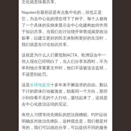
文化就意味着共享。
Napster在最初还是有点集中化的，但也正是
它，为去中心化的理念埋下了种子。每个人都有
了一个具体的实例来显示去中心化建构如何作用
于知识共享。
当我们在讨论绕开审查或揭穿政治
叙事，以建立更好的民主体制和更好的生活时，
我们就是在讨论知识共享。
这就是为什么人们要抵制ACTA。欧洲议会中一
些人现在已经明白了，当人们分享东西时，不为
牟利地分享重要文件时，他们不该被送去监狱，
不该受到处罚。
这是
全球海盗党
十多年来不懈追求的自由。数以
千计的群体行动被激发，朝着同一个方向，那些
小到你看不见的个人行动，凝结起来了，
这就是
去中心化政治运动的见证。
有些人习惯等待先锋队的想法很糟糕。P2P运动
明确反对政治先锋队，这种观念是，我们都是对
等的，我们可以彼此分享，可以提供不同的服务