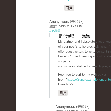
回复
Anonymous (未验证)
星期二, 04/23/2019 - 23:25
永久连接
冒个泡吧！ | 泡泡
My partner and I absolutely love you
of your post's to be precisely what I'
offer guest writers to write content i
I wouldn't mind creating a post or el
subjects
you write in relation to here. Again
Feel free to surf to my weblog <a
href="
https://Superexamplenoncont
Bread</a>
回复
Anonymous (未验证)