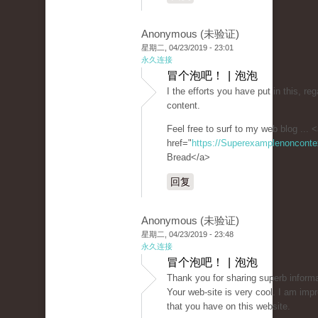
Anonymous (未验证)
星期二, 04/23/2019 - 23:01
永久连接
冒个泡吧！ | 泡泡
I the efforts you have put in this, reg
content.
Feel free to surf to my web blog ... 
href="
https://Superexamplenoncont
Bread</a>
回复
Anonymous (未验证)
星期二, 04/23/2019 - 23:48
永久连接
冒个泡吧！ | 泡泡
Thank you for sharing superb informa
Your web-site is very cool. I am imp
that you have on this website.