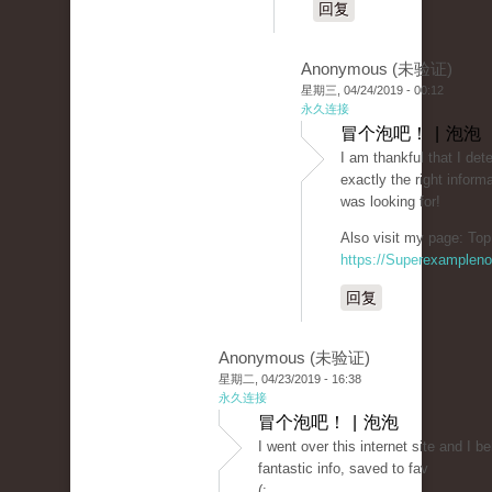
回复
Anonymous (未验证)
星期三, 04/24/2019 - 00:12
永久连接
冒个泡吧！ | 泡泡
I am thankful that I det
exactly the right informa
was looking for!
Also visit my page: Top
https://Superexamplen
回复
Anonymous (未验证)
星期二, 04/23/2019 - 16:38
永久连接
冒个泡吧！ | 泡泡
I went over this internet site and I b
fantastic info, saved to fav
(:.