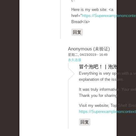
Here is my web site: <a
href="
https://Superexamplenoncont
Bread</a>
回复
Anonymous (未验证)
星期二, 04/23/2019 - 16:49
永久连接
冒个泡吧！ | 泡泡
Everything is very open with a v
explanation of the issues.
It was truly informative. Your we
Thank you for sharing!
Visit my website; Top Shelf Brea
https://Superexamplenoncontex
回复