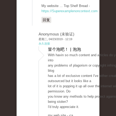
My website ... Top Shelf Bread -
https://Superexamplenoncontext.com
回复
Anonymous (未验证)
星期二, 04/23/2019 - 12:19
永久连接
冒个泡吧！ | 泡泡
With havin so much content and articles do y
into
any problems of plagorism or copyright infr
blog
has a lot of exclusive content I've either cre
outsourced but it looks like a
lot of it is popping it up all over the internet 
permission. Do
you know any methods to help protect agains
being stolen?
I'd truly appreciate it.
my web site - <a