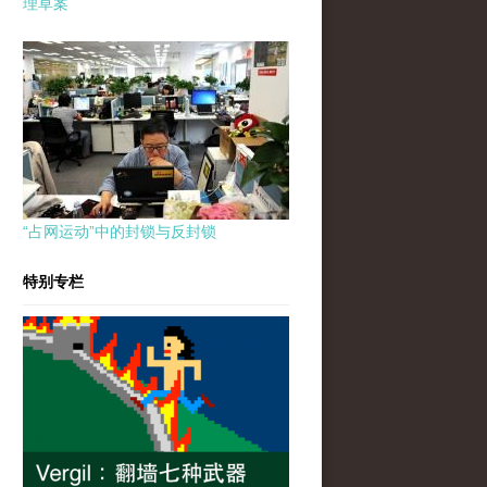
理草案
“占网运动”中的封锁与反封锁
特别专栏