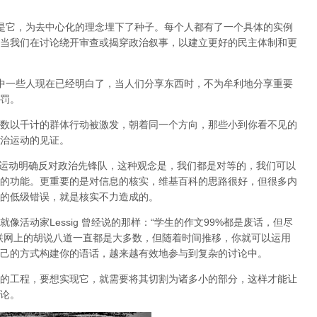
也正是它，为去中心化的理念埋下了种子。每个人都有了一个具体的实例
当我们在讨论绕开审查或揭穿政治叙事，以建立更好的民主体制和更
会中一些人现在已经明白了，当人们分享东西时，不为牟利地分享重要
罚。
数以千计的群体行动被激发，朝着同一个方向，那些小到你看不见的
治运动的见证。
P运动明确反对政治先锋队，这种观念是，我们都是对等的，我们可以
的功能。更重要的是对信息的核实，维基百科的思路很好，但很多内
的低级错误，就是核实不力造成的。
活动家Lessig 曾经说的那样：“学生的作文99%都是废话，但尽
联网上的胡说八道一直都是大多数，但随着时间推移，你就可以运用
己的方式构建你的语话，越来越有效地参与到复杂的讨论中。
的工程，要想实现它，就需要将其切割为诸多小的部分，这样才能让
论。