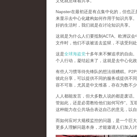
文化就意味着共享。
Napster在最初还是有点集中化的，但
来显示去中心化建构如何作用于知识共享。
好的生活时，我们就是在讨论知识共享。
这就是为什么人们要抵制ACTA。欧洲议
文件时，他们不该被送去监狱，不该受到处
这是
全球海盗党
十多年来不懈追求的自由。
个人行动，凝结起来了，
这就是去中心化政
有些人习惯等待先锋队的想法很糟糕。P2
彼此分享，可以提供不同的服务或提供不同
容不可靠，尤其是中文维基，存在为数不少
人人都能发言，但大多数人说的都是废话。就像
管如此，还是必需教给他们如何写作”。互
这种能力在公共场合表达自己的意见，以自
而如何应对大规模监控的问题，是一个巨大
更多人理解问题本身，才能邀请人们加入讨