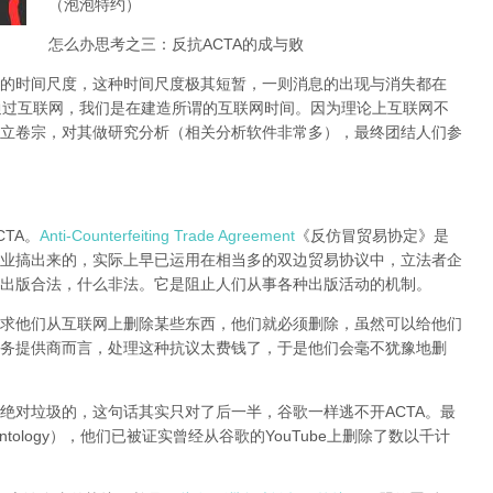
（泡泡特约）
怎么办思考之三：反抗ACTA的成与败
的时间尺度，这种时间尺度极其短暂，一则消息的出现与消失都在
通过互联网，我们是在建造所谓的互联网时间。因为理论上互联网不
立卷宗，对其做研究分析（相关分析软件非常多），
最终团结人们参
TA。
Anti-Counterfeiting Trade Agreement
《反仿冒贸易协定》是
业搞出来的，实际上早已运用在相当多的双边贸易协议中，立法者企
出版合法，什么非法。它是阻止人们从事各种出版活动的机制。
求他们从互联网上删除某些东西，他们就必须删除，虽然可以给他们
务提供商而言，处理这种抗议太费钱了，于是他们会毫不犹豫地删
绝对垃圾的，这句话其实只对了后一半，谷歌一样逃不开ACTA。最
tology），他们已被证实曾经从谷歌的YouTube上删除了数以千计