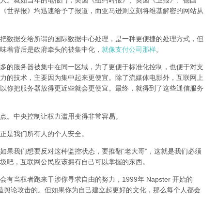
人。就如当年的电报门，美国《纽约时报》、英国《卫报》、德国
《世界报》均迅速给予了报道，而亚马逊则立刻将维基解密的网站从
把数据交给所谓的国际数据中心处理，是一种更便捷的处理方式，但
味着背后是政府牵头的被集中化，
就像支付公司那样
。
多的服务器被集中在同一区域，为了更便于标准化控制，也便于对支
力的技术，主要因为集中起来更便宜。除了流媒体电影外，互联网上
以你把服务器放得更近些就会更便宜。最终，就得到了这些通信服务
点。中央控制让权力滥用变得非常容易。
正是我们所有人的个人安全。
如果我们想要反对这种监控状态，要推翻“老大哥”，这就是我们必须
圾吧，互联网公民应该拥有自己可以掌握的东西。
当权者跑来干涉你寻求自由的努力，1999年 Napster 开始的
样制造舆论攻击的。但如果你为自己建立起更好的文化，那么每个人都会