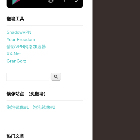
翻墙工具
ShadowVPN
Your Freedom
倩影VPN网络加速器
XX-Net
GranGorz
搜索表单
搜索
镜像站点 （免翻墙）
泡泡
镜像
#1
泡泡
镜像#2
热门文章