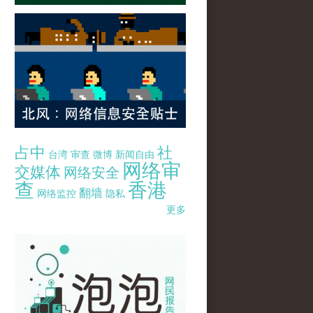
占中
社
台湾
审查
微博
新闻自由
网络审
交媒体
网络安全
查
香港
翻墙
网络监控
隐私
更多
pao-pao-banner-mirror-site-120814.jpg