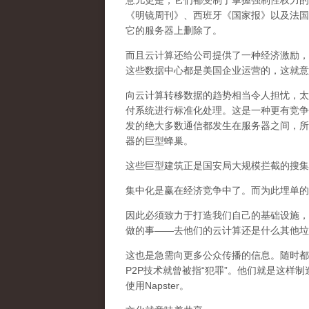
意儿更是，它们都受制于掌握强制性权力的
《明镜周刊》、西班牙《国家报》以及法国
它的服务器上删除了。
而且云计算还给公司提供了一种经济激励，
这些数据中心都是美国企业运营的，这就意
向云计算转移数据的趋势相当令人担忧，太
付系统进行标准化处理。这是一种更有竞争
发的绝大多数通信都发生在服务器之间，所
器的巨型蜂巢。
这些巨型建筑正是国安局大规模拦截的搜集
集中化是赢在经济竞争中了。而为此埋单的
因此必须致力于打造我们自己的基础设施，
做的事——去他们的云计算还是什么其他垃
这也是急需向更多公众传播的信息。随时都会有
P2P技术就曾被指“犯罪”。他们就是这
使用Napster。