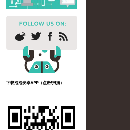
下载泡泡安卓APP（点击/扫描）