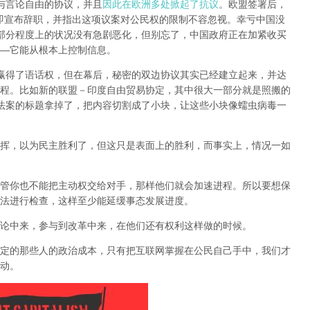
权与言论自由的协议，并且
因此在欧洲多处掀起了抗议
。欧盟签署后，
if当即宣布辞职，并指出这项议案对公民权的限制不容忽视。
幸亏中国没
某部分程度上的状况没有急剧恶化，但别忘了，中国政府正在加紧收买
—它能从根本上控制信息。
民赢得了语话权，但在幕后，秘密的双边协议其实已经建立起来，并达
程
。比如新的联盟－印度自由贸易协定，其中很大一部分就是照搬的
议法案的标题拿掉了，把内容切割成了小块，让这些小块像蠕虫病毒一
挥，以为民主胜利了，但这只是表面上的胜利，而事实上，情况一如
管你也不能把主动权交给对手，那样他们就会加速进程。所以要想保
法进行检查，这样至少能延缓事态发展进度。
论中来，参与到改革中来，在他们还有权利这样做的时候。
定的那些人的政治成本，只有把互联网掌握在公民自己手中，我们才
动。