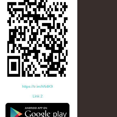
https://tr.im/hN4K9
Link 2
standard-icon-googleplay-app-store.png