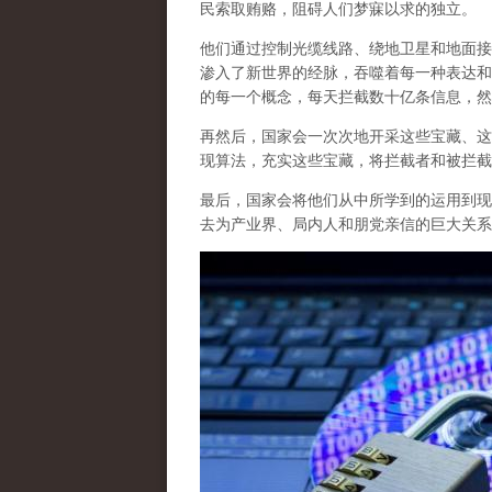
民索取贿赂，阻碍人们梦寐以求的独立。
他们通过控制光缆线路、绕地卫星和地面接
渗入了新世界的经脉，吞噬着每一种表达和
的每一个概念，每天拦截数十亿条信息，然
再然后，国家会一次次地开采这些宝藏、这
现算法，充实这些宝藏，将拦截者和被拦截
最后，
国家会将他们从中所学到的运用到现
去为产业界、局内人和朋党亲信的巨大关系