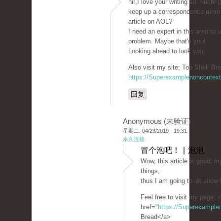
hi!,I love your writing so much!
keep up a correspondence more
article on AOL?
I need an expert in this area to
problem. Maybe that's you!
Looking ahead to look you.
Also visit my site; Top Shelf Bre
https://Superexamplenoncontex
回复
Anonymous (未验证)
星期二, 04/23/2019 - 19:31
永久连接
冒个泡吧！ | 泡泡
Wow, this article is good, m
things,
thus I am going to let know 
Feel free to visit my page: 
href="
https://Superexampl
Bread</a>