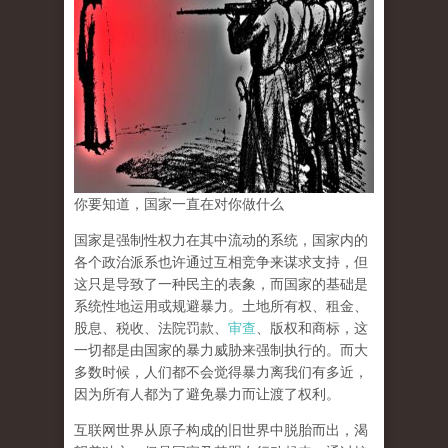
你要知道，国家一直在对你做什么
国家是强制性权力在其中流动的系统，国家内的
各个政治派系也许通过互相竞争来谋求支持，但
这只是导致了一种民主的表象，而国家的基础是
系统性地运用或规避暴力。土地所有权、租金、
股息、税收、法院罚款、
审查
、版权和商标，这
一切都是由国家的暴力威胁来强制执行的。而大
多数时候，人们都不会觉得暴力离我们有多近，
因为所有人都为了避免暴力而让渡了权利。
互联网世界从原子构成的旧世界中脱胎而出，渴