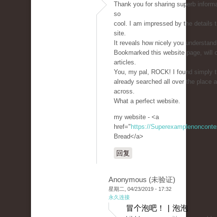
Thank you for sharing superb informa
so
cool. I am impressed by the details 
site.
It reveals how nicely you understand 
Bookmarked this website page, will 
articles.
You, my pal, ROCK! I found simply t
already searched all over the place 
across.
What a perfect website.
my website - <a
href="
https://Superexamplenoncont
Bread</a>
回复
Anonymous (未验证)
星期二, 04/23/2019 - 17:32
永久连接
冒个泡吧！ | 泡泡