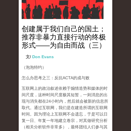
创建属于我们自己的国土；
推荐非暴力直接行动的终极
形式——为自由而战（三）
文/
Don Evans
（泡泡特约）
怎么办思考之三：反抗ACTA的成与败
互联网上的政治叙述依赖于煽情造势和媒体的时
间尺度，这种时间尺度极其短暂，一则消息的出
现与消失都在24小时内，然后就会被新的信息所
取代。通过互联网，我们是在建造所谓的互联网
时间。因为理论上互联网不会遗忘，于是可以日
复一日、年复一年地建立卷宗，对其做研究分析
（相关分析软件非常多），
最终团结人们参与其