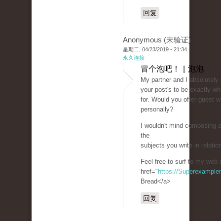
回复
Anonymous (未验证)
星期二, 04/23/2019 - 21:34
永久连接
冒个泡吧！ | 泡泡
My partner and I absolutely
your post's to be exactly wh
for. Would you offer guest wr
personally?
I wouldn't mind composing a
the
subjects you write in relati
Feel free to surf to my web-
href="
https://Superexampl
Bread</a>
回复