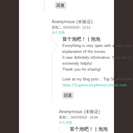
回复
Anonymous (未验证)
星期二, 04/23/2019 - 13:13
永久连接
冒个泡吧！ | 泡泡
Everything is very open with a very clear
explanation of the issues.
It was definitely informative. Your site is
extremely helpful.
Thank you for sharing!
Look at my blog post :: Top Shelf Bread 
https://Superexamplenoncontext.com
回复
Anonymous (未验证)
星期二, 04/23/2019 - 15:04
永久连接
冒个泡吧！ | 泡泡