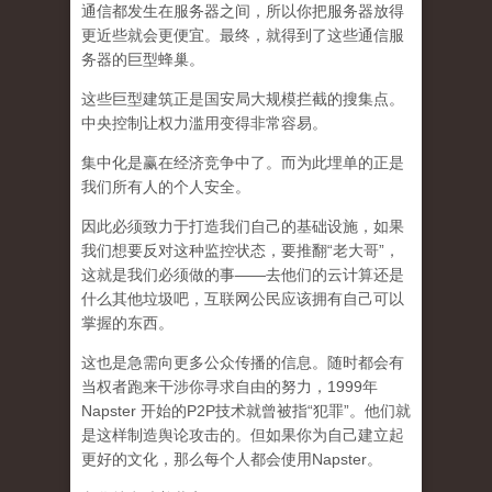
通信都发生在服务器之间，所以你把服务器放得
更近些就会更便宜。最终，就得到了这些通信服
务器的巨型蜂巢。
这些巨型建筑正是国安局大规模拦截的搜集点。
中央控制让权力滥用变得非常容易。
集中化是赢在经济竞争中了。而为此埋单的正是
我们所有人的个人安全。
因此必须致力于打造我们自己的基础设施，如果
我们想要反对这种监控状态，要推翻“老大哥”，
这就是我们必须做的事——去他们的云计算还是
什么其他垃圾吧，互联网公民应该拥有自己可以
掌握的东西。
这也是急需向更多公众传播的信息。随时都会有
当权者跑来干涉你寻求自由的努力，1999年
Napster 开始的P2P技术就曾被指“犯罪”。他们就
是这样制造舆论攻击的。但如果你为自己建立起
更好的文化，那么每个人都会使用Napster。