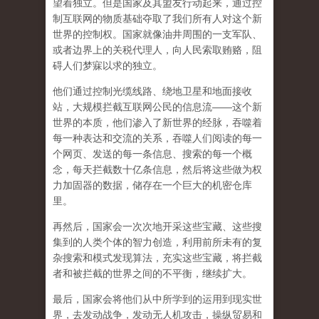
望着独立。但是国家及其盟友行动起来，通过控
制互联网的物质基础夺取了我们所有人对这个新
世界的控制权。国家就像油井周围的一支军队、
或者边界上的关税代理人，向人民索取贿赂，阻
碍人们梦寐以求的独立。
他们通过控制光缆线路、绕地卫星和地面接收
站，大规模拦截互联网公民的信息流——这个新
世界的本质，他们渗入了新世界的经脉，吞噬着
每一种表达和交流的关系，吞噬人们阅读的每一
个网页、发送的每一条信息、搜索的每一个概
念，每天拦截数十亿条信息，然后将这些做为权
力加固器的数据，储存在一个巨大的机密仓库
里。
再然后，国家会一次次地开采这些宝藏、这些搜
集到的人类个体的智力创造，利用前所未有的复
杂搜索和模式发现算法，充实这些宝藏，将拦截
者和被拦截的世界之间的不平衡，继续扩大。
最后，
国家会将他们从中所学到的运用到现实世
界，去发动战争，发动无人机攻击，操纵贸易和