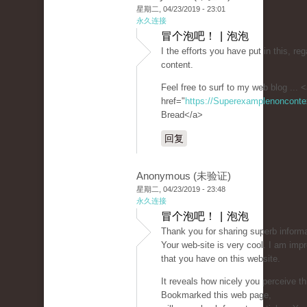
星期二, 04/23/2019 - 23:01
永久连接
冒个泡吧！ | 泡泡
I the efforts you have put in this, reg
content.
Feel free to surf to my web blog ... 
href="
https://Superexamplenoncont
Bread</a>
回复
Anonymous (未验证)
星期二, 04/23/2019 - 23:48
永久连接
冒个泡吧！ | 泡泡
Thank you for sharing superb informa
Your web-site is very cool. I am imp
that you have on this website.
It reveals how nicely you perceive th
Bookmarked this web page,