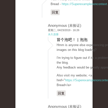
Bread -
https://Superexamplenoncontext
回复
Anonymous (未验证)
星期二, 04/23/2019 - 16:26
永久连接
冒个泡吧！ | 泡泡
Hmm is anyone else experiencing pr
images on this blog loading?
I'm trying to figure out if its a proble
the blog.
Any feedback would be greatly appre
Also visit my website; <a
href="
https://Superexamplenoncont
Bread</a>
回复
Anonymous (未验证)