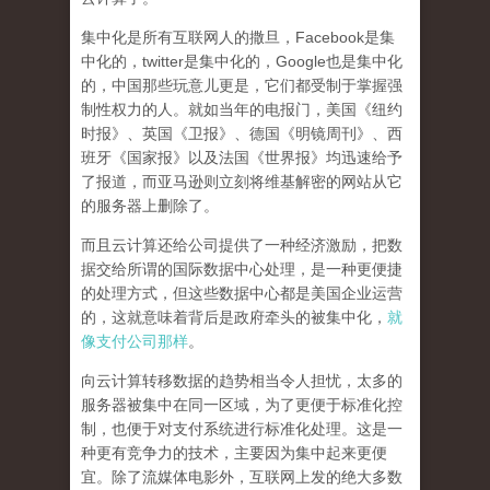
集中化是所有互联网人的撒旦
，Facebook是集
中化的，twitter是集中化的，Google也是集中化
的，中国那些玩意儿更是，它们都受制于掌握强
制性权力的人。就如当年的电报门，美国《纽约
时报》、英国《卫报》、德国《明镜周刊》、西
班牙《国家报》以及法国《世界报》均迅速给予
了报道，而亚马逊则立刻将维基解密的网站从它
的服务器上删除了。
而且云计算还给公司提供了一种经济激励，把数
据交给所谓的国际数据中心处理，是一种更便捷
的处理方式，但这些数据中心都是美国企业运营
的，这就意味着背后是政府牵头的被集中化，
就
像支付公司那样
。
向云计算转移数据的趋势相当令人担忧，太多的
服务器被集中在同一区域，为了更便于标准化控
制，也便于对支付系统进行标准化处理。这是一
种更有竞争力的技术，主要因为集中起来更便
宜。除了流媒体电影外，互联网上发的绝大多数