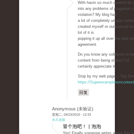
With havin so much content do 
into any problems of plagorism o
violation? My blog has
a lot of completely unique conten
created myself or outsourced but 
lot of it is
popping it up all over the web w
agreement.
Do you know any solutions to he
content from being stolen? I'd
certainly appreciate it.
Stop by my web page :: Top She
https://Superexamplenoncontex
回复
Anonymous (未验证)
星期二, 04/23/2019 - 13:33
永久连接
冒个泡吧！ | 泡泡
Yes! Finally someone writes about Top S