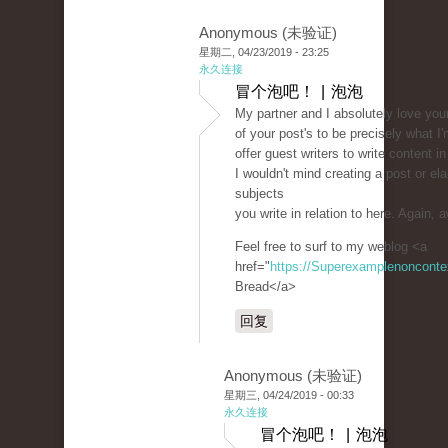
Anonymous (未验证)
星期二, 04/23/2019 - 23:25
永久连接
冒个泡吧！ | 泡泡
My partner and I absolutely love you
of your post's to be precisely what I'
offer guest writers to write content i
I wouldn't mind creating a post or el
subjects
you write in relation to here. Again
Feel free to surf to my weblog <a
href="
https://Superexamplenoncont
Bread</a>
回复
Anonymous (未验证)
星期三, 04/24/2019 - 00:33
永久连接
冒个泡吧！ | 泡泡