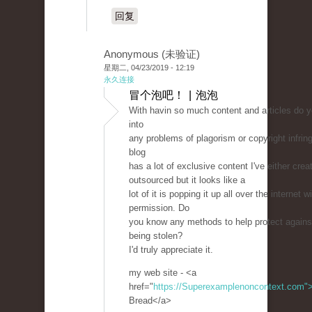
回复
Anonymous (未验证)
星期二, 04/23/2019 - 12:19
永久连接
冒个泡吧！ | 泡泡
With havin so much content and articles do y
into
any problems of plagorism or copyright infr
blog
has a lot of exclusive content I've either cre
outsourced but it looks like a
lot of it is popping it up all over the internet 
permission. Do
you know any methods to help protect agains
being stolen?
I'd truly appreciate it.
my web site - <a
href="
https://Superexamplenoncontext.com"
Bread</a>