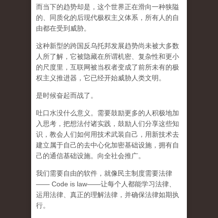
而
当下的趋势却是，这个世界正在滑向一种狭隘
的、同质化的后现代极权主义体系，所有人的自
由都在受到威胁。
这种新型的跨国反乌托邦发展趋势尚未被大多数
人所了解，它被隐藏在所谓机密、复杂性和更小
的尺度里，互联网被当权者变成了前所未有的极
权主义推进器，它已经开始威胁人类文明。
是时候奋起而战了。
吐口水没什么意义。需要鼓励更多的人积极地加
入思考，把想法付诸实践，鼓励人们分享这些知
识，教会人们如何用技术武装自己，用新技术去
建立属于自己的去中心化加密基础设施，拥有自
己的通信基础设施。向全社会推广。
我们需要自由的软件，就像民主制度需要法律
—— Code is law——让每个人都能学习法律、
运用法律、真正的理解法律，并确保法律如期执
行。