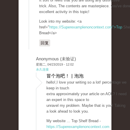
It sort of feels that you are doing any distinctive
trick. Also, The contents are masterpiece. you've don
excellent activity in this topic!
Look into my website: <a
href="
https://Superexamplenoncontext.com">Top
She
Bread</a>
回复
Anonymous (未验证)
星期二, 04/23/2019 - 12:02
永久连接
冒个泡吧！ | 泡泡
hello!,I love your writing so a lot! percentage we
keep in touch
extra approximately your article on AOL? I need
an expert in this space to
unravel my problem. Maybe that is you! Taking
a look ahead to look you.
My website ... Top Shelf Bread -
https://Superexamplenoncontext.com