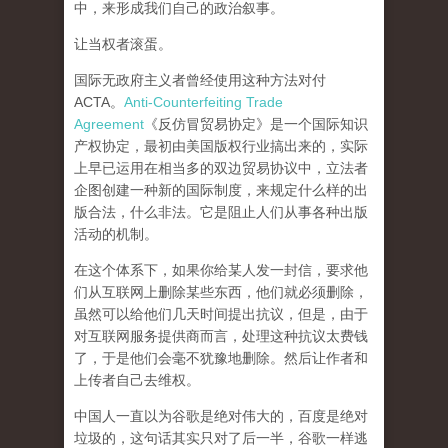
中，来形成我们自己的政治叙事。
让当权者滚蛋。
国际无政府主义者曾经使用这种方法对付
ACTA。
Anti-Counterfeiting Trade
Agreement
《反仿冒贸易协定》是一个国际知识
产权协定，最初由美国版权行业搞出来的，实际
上早已运用在相当多的双边贸易协议中，立法者
企图创建一种新的国际制度，来规定什么样的出
版合法，什么非法。它是阻止人们从事各种出版
活动的机制。
在这个体系下，如果你给某人发一封信，要求他
们从互联网上删除某些东西，他们就必须删除，
虽然可以给他们几天时间提出抗议，但是，由于
对互联网服务提供商而言，处理这种抗议太费钱
了，于是他们会毫不犹豫地删除。然后让作者和
上传者自己去维权。
中国人一直以为谷歌是绝对伟大的，百度是绝对
垃圾的，这句话其实只对了后一半，谷歌一样逃