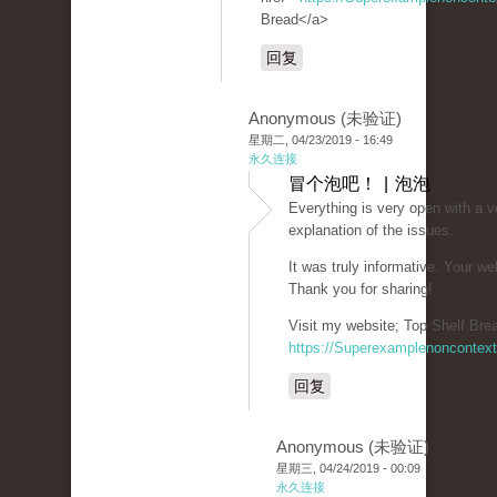
Bread</a>
回复
Anonymous (未验证)
星期二, 04/23/2019 - 16:49
永久连接
冒个泡吧！ | 泡泡
Everything is very open with a v
explanation of the issues.
It was truly informative. Your we
Thank you for sharing!
Visit my website; Top Shelf Brea
https://Superexamplenoncontex
回复
Anonymous (未验证)
星期三, 04/24/2019 - 00:09
永久连接