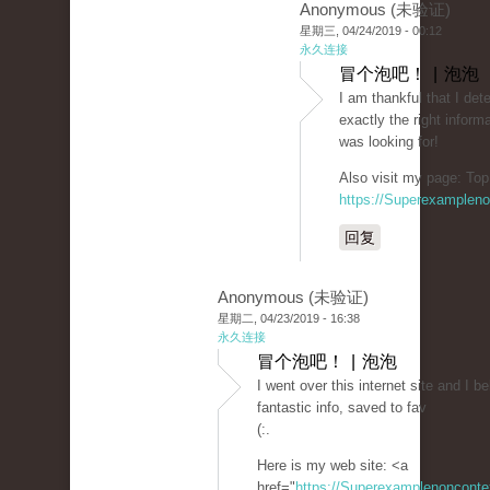
Anonymous (未验证)
星期三, 04/24/2019 - 00:12
永久连接
冒个泡吧！ | 泡泡
I am thankful that I det
exactly the right informa
was looking for!
Also visit my page: Top
https://Superexamplen
回复
Anonymous (未验证)
星期二, 04/23/2019 - 16:38
永久连接
冒个泡吧！ | 泡泡
I went over this internet site and I b
fantastic info, saved to fav
(:.
Here is my web site: <a
href="
https://Superexamplenoncont