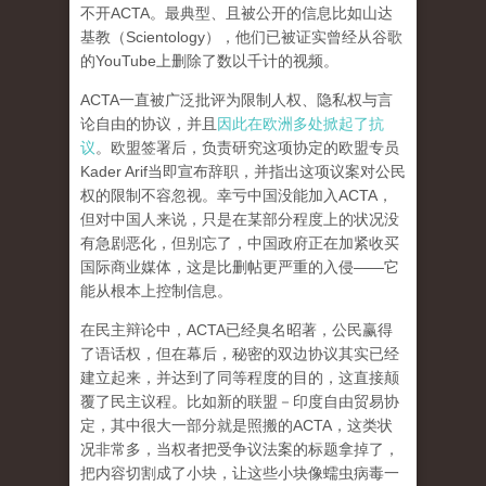
不开ACTA。最典型、且被公开的信息比如山达
基教（Scientology），他们已被证实曾经从谷歌
的YouTube上删除了数以千计的视频。
ACTA一直被广泛批评为限制人权、隐私权与言
论自由的协议，并且
因此在欧洲多处掀起了抗
议
。欧盟签署后，负责研究这项协定的欧盟专员
Kader Arif当即宣布辞职，并指出这项议案对公民
权的限制不容忽视。
幸亏中国没能加入ACTA，
但对中国人来说，只是在某部分程度上的状况没
有急剧恶化，但别忘了，中国政府正在加紧收买
国际商业媒体，这是比删帖更严重的入侵——它
能从根本上控制信息。
在民主辩论中，ACTA已经臭名昭著，公民赢得
了语话权，但在幕后，秘密的双边协议其实已经
建立起来，并达到了同等程度的目的，这
直接颠
覆了民主议程
。比如新的联盟－印度自由贸易协
定，其中很大一部分就是照搬的ACTA，这类状
况非常多，当权者把受争议法案的标题拿掉了，
把内容切割成了小块，让这些小块像蠕虫病毒一