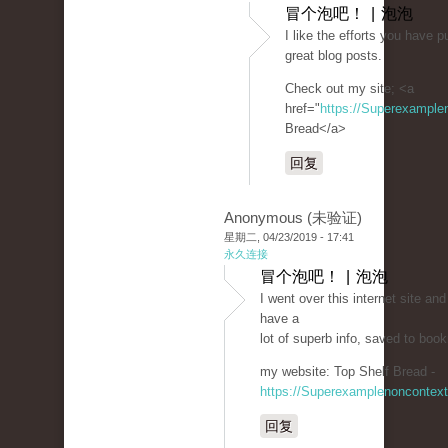
冒个泡吧！ | 泡泡
I like the efforts you have pu
great blog posts.
Check out my site; <a
href="
https://Superexampl
Bread</a>
回复
Anonymous (未验证)
星期二, 04/23/2019 - 17:41
永久连接
冒个泡吧！ | 泡泡
I went over this internet site an
have a
lot of superb info, saved to book
my website: Top Shelf Bread -
https://Superexamplenoncontex
回复