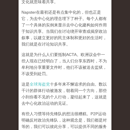
文化就意味着共享。
Napster在最初还是有点集中化的，但也正是
它，为去中心化的理念埋下了种子。每个人都有
了一个具体的实例来显示去中心化建构如何作用
于知识共享。
当我们在讨论绕开审查或揭穿政治
叙事，以建立更好的民主体制和更好的生活时，
我们就是在讨论知识共享。
这就是为什么人们要抵制ACTA。欧洲议会中一
些人现在已经明白了，当人们分享东西时，不为
牟利地分享重要文件时，他们不该被送去监狱，
不该受到处罚。
这是
全球海盗党
十多年来不懈追求的自由。数以
千计的群体行动被激发，朝着同一个方向，那些
小到你看不见的个人行动，凝结起来了，
这就是
去中心化政治运动的见证。
有些人习惯等待先锋队的想法很糟糕。P2P运动
明确反对政治先锋队，这种观念是，我们都是对
等的，我们可以彼此分享，可以提供不同的服务