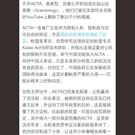
不开ACTA。最典型、且被公开的信息比如山达
基教（Scientology），他们已被证实曾经从谷歌
的YouTube上删除了数以千计的视频。
ACTA一直被广泛批评为限制人权、隐私权与言
论自由的协议，并且
因此在欧洲多处掀起了抗
议
。欧盟签署后，负责研究这项协定的欧盟专员
Kader Arif当即宣布辞职，并指出这项议案对公民
权的限制不容忽视。
幸亏中国没能加入ACTA，
但对中国人来说，只是在某部分程度上的状况没
有急剧恶化，但别忘了，中国政府正在加紧收买
国际商业媒体，这是比删帖更严重的入侵——它
能从根本上控制信息。
在民主辩论中，ACTA已经臭名昭著，公民赢得
了语话权，但在幕后，秘密的双边协议其实已经
建立起来，并达到了同等程度的目的，这
直接颠
覆了民主议程
。比如新的联盟－印度自由贸易协
定，其中很大一部分就是照搬的ACTA，这类状
况非常多，当权者把受争议法案的标题拿掉了，
把内容切割成了小块，让这些小块像蠕虫病毒一