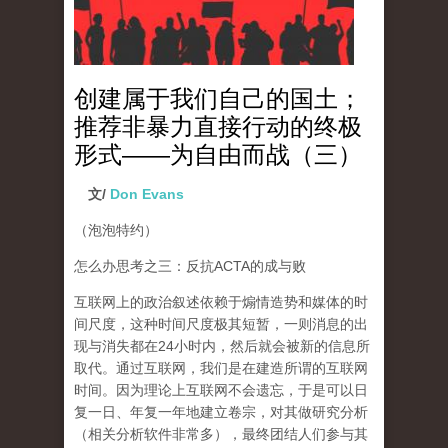
创建属于我们自己的国土；
推荐非暴力直接行动的终极
形式——为自由而战（三）
文/
Don Evans
（泡泡特约）
怎么办思考之三：反抗ACTA的成与败
互联网上的政治叙述依赖于煽情造势和媒体的时
间尺度，这种时间尺度极其短暂，一则消息的出
现与消失都在24小时内，然后就会被新的信息所
取代。通过互联网，我们是在建造所谓的互联网
时间。因为理论上互联网不会遗忘，于是可以日
复一日、年复一年地建立卷宗，对其做研究分析
（相关分析软件非常多），
最终团结人们参与其