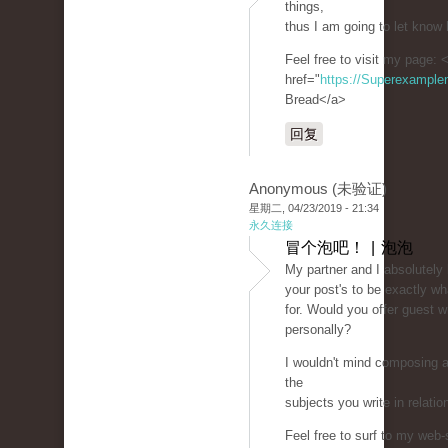
things,
thus I am going to let know 
Feel free to visit my page: 
href="
https://Superexampl
Bread</a>
回复
Anonymous (未验证)
星期二, 04/23/2019 - 21:34
永久连接
冒个泡吧！ | 泡泡
My partner and I absolutely
your post's to be exactly wh
for. Would you offer guest wr
personally?
I wouldn't mind composing a
the
subjects you write in relati
Feel free to surf to my web-