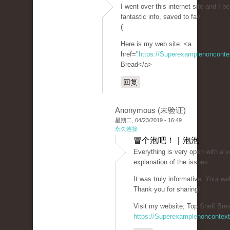
I went over this internet site and I b
fantastic info, saved to fav
(:.
Here is my web site: <a
href="
https://Superexamplenoncont
Bread</a>
回复
Anonymous (未验证)
星期二, 04/23/2019 - 16:49
永久连接
冒个泡吧！ | 泡泡
Everything is very open with a v
explanation of the issues.
It was truly informative. Your we
Thank you for sharing!
Visit my website; Top Shelf Brea
https://Superexamplenoncontex