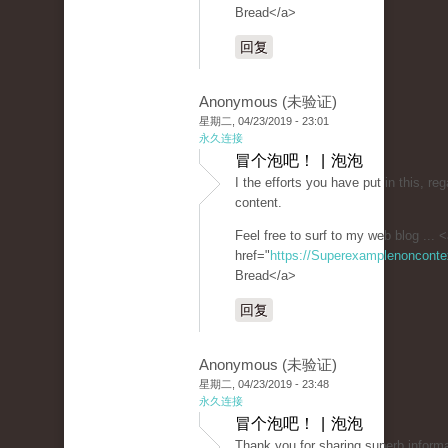
Bread</a>
回复
Anonymous (未验证)
星期二, 04/23/2019 - 23:01
永久连接
冒个泡吧！ | 泡泡
I the efforts you have put in this, reg
content.
Feel free to surf to my web blog ... 
href="
https://Superexamplenoncont
Bread</a>
回复
Anonymous (未验证)
星期二, 04/23/2019 - 23:48
永久连接
冒个泡吧！ | 泡泡
Thank you for sharing superb informa