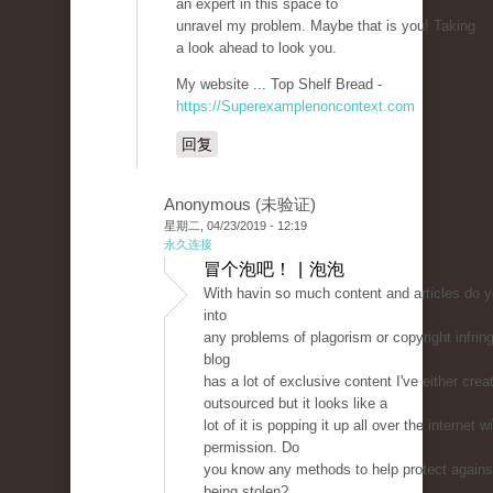
an expert in this space to
unravel my problem. Maybe that is you! Taking
a look ahead to look you.
My website ... Top Shelf Bread -
https://Superexamplenoncontext.com
回复
Anonymous (未验证)
星期二, 04/23/2019 - 12:19
永久连接
冒个泡吧！ | 泡泡
With havin so much content and articles do y
into
any problems of plagorism or copyright infr
blog
has a lot of exclusive content I've either cre
outsourced but it looks like a
lot of it is popping it up all over the internet 
permission. Do
you know any methods to help protect agains
being stolen?