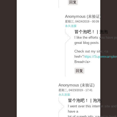
回复
Anonymous (未验证)
星期三, 04/24/2019 - 00:09
永久连接
冒个泡吧！ | 泡泡
I like the efforts you have pu
great blog posts.
Check out my site; <a
href="
https://Superexampl
Bread</a>
回复
Anonymous (未验证)
星期二, 04/23/2019 - 17:41
永久连接
冒个泡吧！ | 泡泡
I went over this internet site an
have a
lot of superb info, saved to book