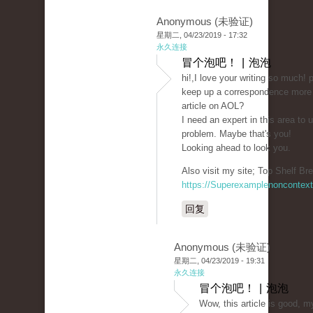
Anonymous (未验证)
星期二, 04/23/2019 - 17:32
永久连接
冒个泡吧！ | 泡泡
hi!,I love your writing so much!
keep up a correspondence more
article on AOL?
I need an expert in this area to
problem. Maybe that's you!
Looking ahead to look you.
Also visit my site; Top Shelf Bre
https://Superexamplenoncontex
回复
Anonymous (未验证)
星期二, 04/23/2019 - 19:31
永久连接
冒个泡吧！ | 泡泡
Wow, this article is good, m