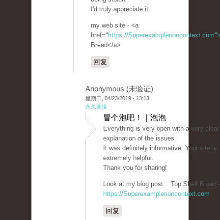
I'd truly appreciate it.
my web site - <a
href="
https://Superexamplenoncontext.com"
Bread</a>
回复
Anonymous (未验证)
星期二, 04/23/2019 - 13:13
永久连接
冒个泡吧！ | 泡泡
Everything is very open with a very clear
explanation of the issues.
It was definitely informative. Your site is
extremely helpful.
Thank you for sharing!
Look at my blog post :: Top Shelf Bread 
https://Superexamplenoncontext.com
回复