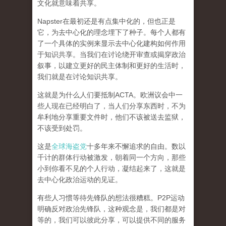
文化就意味着共享。
Napster在最初还是有点集中化的，但也正是
它，为去中心化的理念埋下了种子。每个人都有
了一个具体的实例来显示去中心化建构如何作用
于知识共享。
当我们在讨论绕开审查或揭穿政治
叙事，以建立更好的民主体制和更好的生活时，
我们就是在讨论知识共享。
这就是为什么人们要抵制ACTA。欧洲议会中一
些人现在已经明白了，当人们分享东西时，不为
牟利地分享重要文件时，他们不该被送去监狱，
不该受到处罚。
这是
全球海盗党
十多年来不懈追求的自由。数以
千计的群体行动被激发，朝着同一个方向，那些
小到你看不见的个人行动，凝结起来了，
这就是
去中心化政治运动的见证。
有些人习惯等待先锋队的想法很糟糕。P2P运动
明确反对政治先锋队，这种观念是，我们都是对
等的，我们可以彼此分享，可以提供不同的服务