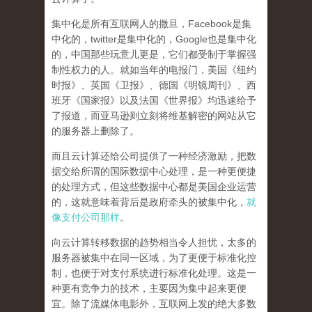
集中化是所有互联网人的撒旦
，Facebook是集
中化的，twitter是集中化的，Google也是集中化
的，中国那些玩意儿更是，它们都受制于掌握强
制性权力的人。就如当年的电报门，美国《纽约
时报》、英国《卫报》、德国《明镜周刊》、西
班牙《国家报》以及法国《世界报》均迅速给予
了报道，而亚马逊则立刻将维基解密的网站从它
的服务器上删除了。
而且云计算还给公司提供了一种经济激励，把数
据交给所谓的国际数据中心处理，是一种更便捷
的处理方式，但这些数据中心都是美国企业运营
的，这就意味着背后是政府牵头的被集中化，
就
像支付公司那样
。
向云计算转移数据的趋势相当令人担忧，太多的
服务器被集中在同一区域，为了更便于标准化控
制，也便于对支付系统进行标准化处理。这是一
种更有竞争力的技术，主要因为集中起来更便
宜。除了流媒体电影外，互联网上发的绝大多数