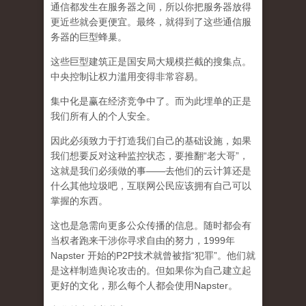
通信都发生在服务器之间，所以你把服务器放得
更近些就会更便宜。最终，就得到了这些通信服
务器的巨型蜂巢。
这些巨型建筑正是国安局大规模拦截的搜集点。
中央控制让权力滥用变得非常容易。
集中化是赢在经济竞争中了。而为此埋单的正是
我们所有人的个人安全。
因此必须致力于打造我们自己的基础设施，如果
我们想要反对这种监控状态，要推翻“老大哥”，
这就是我们必须做的事——去他们的云计算还是
什么其他垃圾吧，互联网公民应该拥有自己可以
掌握的东西。
这也是急需向更多公众传播的信息。随时都会有
当权者跑来干涉你寻求自由的努力，1999年
Napster 开始的P2P技术就曾被指“犯罪”。他们就
是这样制造舆论攻击的。但如果你为自己建立起
更好的文化，那么每个人都会使用Napster。