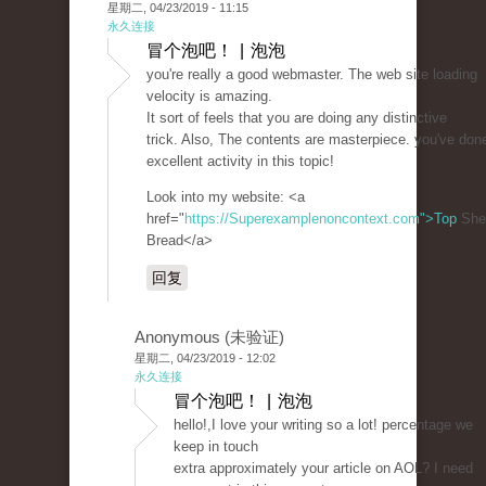
星期二, 04/23/2019 - 11:15
永久连接
冒个泡吧！ | 泡泡
you're really a good webmaster. The web site loading
velocity is amazing.
It sort of feels that you are doing any distinctive
trick. Also, The contents are masterpiece. you've don
excellent activity in this topic!
Look into my website: <a
href="
https://Superexamplenoncontext.com">Top
She
Bread</a>
回复
Anonymous (未验证)
星期二, 04/23/2019 - 12:02
永久连接
冒个泡吧！ | 泡泡
hello!,I love your writing so a lot! percentage we
keep in touch
extra approximately your article on AOL? I need