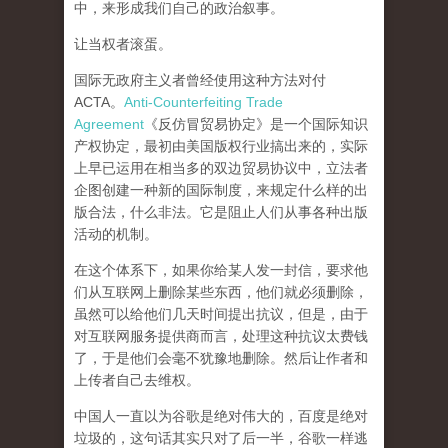
中，来形成我们自己的政治叙事。
让当权者滚蛋。
国际无政府主义者曾经使用这种方法对付
ACTA。
Anti-Counterfeiting Trade
Agreement
《反仿冒贸易协定》是一个国际知识
产权协定，最初由美国版权行业搞出来的，实际
上早已运用在相当多的双边贸易协议中，立法者
企图创建一种新的国际制度，来规定什么样的出
版合法，什么非法。它是阻止人们从事各种出版
活动的机制。
在这个体系下，如果你给某人发一封信，要求他
们从互联网上删除某些东西，他们就必须删除，
虽然可以给他们几天时间提出抗议，但是，由于
对互联网服务提供商而言，处理这种抗议太费钱
了，于是他们会毫不犹豫地删除。然后让作者和
上传者自己去维权。
中国人一直以为谷歌是绝对伟大的，百度是绝对
垃圾的，这句话其实只对了后一半，谷歌一样逃