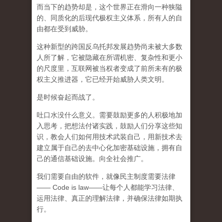
而
当下的趋势却是，这个世界正在滑向一种狭隘
的、同质化的后现代极权主义体系，所有人的自
由都在受到威胁。
这种新型的跨国反乌托邦发展趋势尚未被大多数
人所了解，它被隐藏在所谓机密、复杂性和更小
的尺度里，互联网被当权者变成了前所未有的极
权主义推进器，它已经开始威胁人类文明。
是时候奋起而战了。
吐口水没什么意义。需要鼓励更多的人积极地加
入思考，把想法付诸实践，鼓励人们分享这些知
识，教会人们如何用技术武装自己，用新技术去
建立属于自己的去中心化加密基础设施，拥有自
己的通信基础设施。向全社会推广。
我们需要自由的软件，就像民主制度需要法律
—— Code is law——让每个人都能学习法律、
运用法律、真正的理解法律，并确保法律如期执
行。