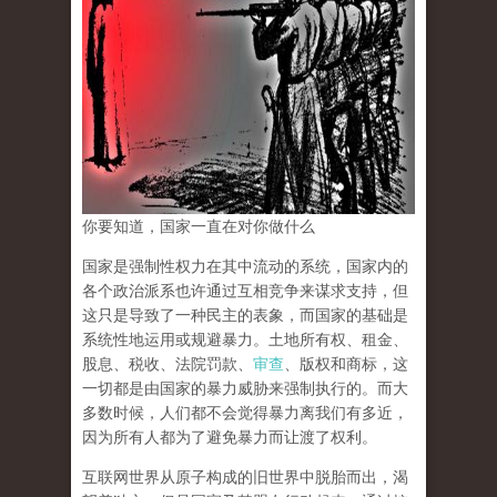
你要知道，国家一直在对你做什么
国家是强制性权力在其中流动的系统，国家内的
各个政治派系也许通过互相竞争来谋求支持，但
这只是导致了一种民主的表象，而国家的基础是
系统性地运用或规避暴力。土地所有权、租金、
股息、税收、法院罚款、
审查
、版权和商标，这
一切都是由国家的暴力威胁来强制执行的。而大
多数时候，人们都不会觉得暴力离我们有多近，
因为所有人都为了避免暴力而让渡了权利。
互联网世界从原子构成的旧世界中脱胎而出，渴