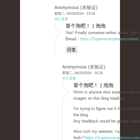
Anonymous (未验证)
星期二, 04/23/2019 - 13:33
永久连接
冒个泡吧！ | 泡泡
Yes! Finally someone writes about Top S
Bread -
https://Superexamplenoncontext
回复
Anonymous (未验证)
星期二, 04/23/2019 - 16:26
永久连接
冒个泡吧！ | 泡泡
Hmm is anyone else experiencing pr
images on this blog loading?
I'm trying to figure out if its a proble
the blog.
Any feedback would be greatly appre
Also visit my website; <a
href="
https://Superexamplenoncont