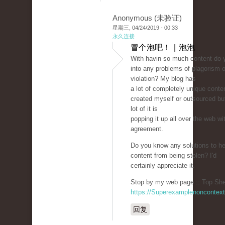
Anonymous (未验证)
星期三, 04/24/2019 - 00:33
永久连接
冒个泡吧！ | 泡泡
With havin so much content do 
into any problems of plagorism o
violation? My blog has
a lot of completely unique conten
created myself or outsourced but 
lot of it is
popping it up all over the web w
agreement.
Do you know any solutions to he
content from being stolen? I'd
certainly appreciate it.
Stop by my web page :: Top She
https://Superexamplenoncontex
回复