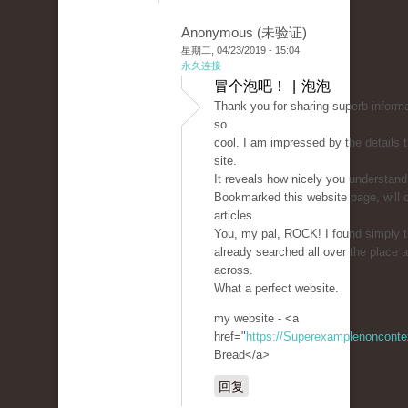
Anonymous (未验证)
星期二, 04/23/2019 - 15:04
永久连接
冒个泡吧！ | 泡泡
Thank you for sharing superb informa
so
cool. I am impressed by the details 
site.
It reveals how nicely you understand 
Bookmarked this website page, will 
articles.
You, my pal, ROCK! I found simply t
already searched all over the place 
across.
What a perfect website.
my website - <a
href="
https://Superexamplenoncont
Bread</a>
回复