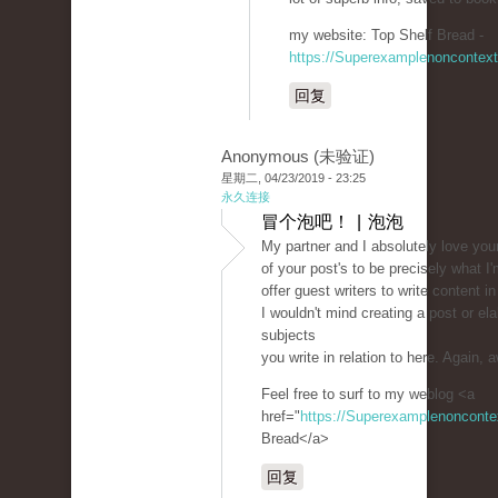
my website: Top Shelf Bread -
https://Superexamplenoncontex
回复
Anonymous (未验证)
星期二, 04/23/2019 - 23:25
永久连接
冒个泡吧！ | 泡泡
My partner and I absolutely love you
of your post's to be precisely what I'
offer guest writers to write content i
I wouldn't mind creating a post or el
subjects
you write in relation to here. Again
Feel free to surf to my weblog <a
href="
https://Superexamplenoncont
Bread</a>
回复