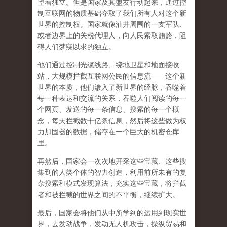
望着独立。但是国家及其盟友行动起来，通过控
制互联网的物质基础夺取了我们所有人对这个新
世界的控制权。国家就像油井周围的一支军队、
或者边界上的关税代理人，向人民索取贿赂，阻
碍人们梦寐以求的独立。
他们通过控制光缆线路、绕地卫星和地面接收
站，大规模拦截互联网公民的信息流——这个新
世界的本质，他们渗入了新世界的经脉，吞噬着
每一种表达和交流的关系，吞噬人们阅读的每一
个网页、发送的每一条信息、搜索的每一个概
念，每天拦截数十亿条信息，然后将这些做为权
力加固器的数据，储存在一个巨大的机密仓库
里。
再然后，国家会一次次地开采这些宝藏、这些搜
集到的人类个体的智力创造，利用前所未有的复
杂搜索和模式发现算法，充实这些宝藏，将拦截
者和被拦截的世界之间的不平衡，继续扩大。
最后，
国家会将他们从中所学到的运用到现实世
界，去发动战争，发动无人机攻击，操纵贸易和