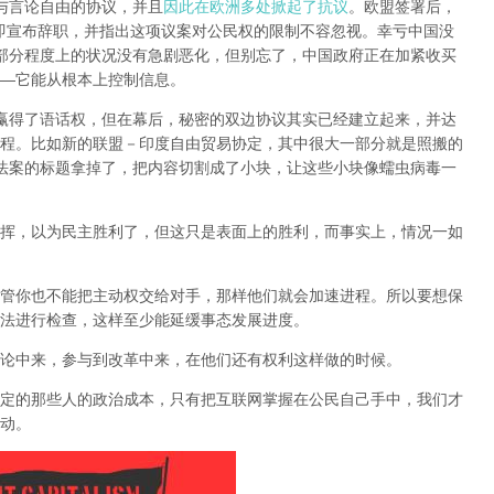
权与言论自由的协议，并且
因此在欧洲多处掀起了抗议
。欧盟签署后，
if当即宣布辞职，并指出这项议案对公民权的限制不容忽视。
幸亏中国没
某部分程度上的状况没有急剧恶化，但别忘了，中国政府正在加紧收买
—它能从根本上控制信息。
民赢得了语话权，但在幕后，秘密的双边协议其实已经建立起来，并达
程
。比如新的联盟－印度自由贸易协定，其中很大一部分就是照搬的
议法案的标题拿掉了，把内容切割成了小块，让这些小块像蠕虫病毒一
挥，以为民主胜利了，但这只是表面上的胜利，而事实上，情况一如
管你也不能把主动权交给对手，那样他们就会加速进程。所以要想保
法进行检查，这样至少能延缓事态发展进度。
论中来，参与到改革中来，在他们还有权利这样做的时候。
定的那些人的政治成本，只有把互联网掌握在公民自己手中，我们才
动。