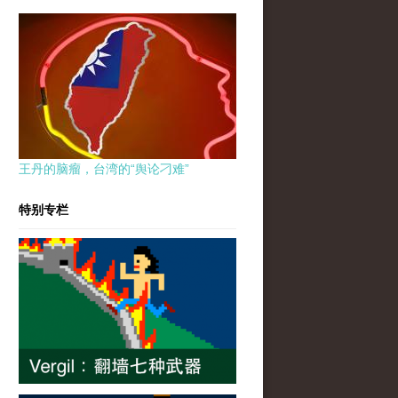
王丹的脑瘤，台湾的“舆论刁难”
特别专栏