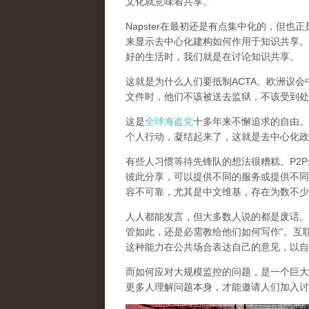
文化就意味着共享。
Napster在最初还是有点集中化的，但
来显示去中心化建构如何作用于知识共享。
好的生活时，我们就是在讨论知识共享。
这就是为什么人们要抵制ACTA。欧洲议
文件时，他们不该被送去监狱，不该受到处
这是
全球海盗党
十多年来不懈追求的自由。
个人行动，凝结起来了，
这就是去中心化政
有些人习惯等待先锋队的想法很糟糕。P2
彼此分享，可以提供不同的服务或提供不同
容不可靠，尤其是中文维基，存在为数不少
人人都能发言，但大多数人说的都是废话。就像
管如此，还是必需教给他们如何写作”。互
这种能力在公共场合表达自己的意见，以自
而如何应对大规模监控的问题，是一个巨大
更多人理解问题本身，才能邀请人们加入讨