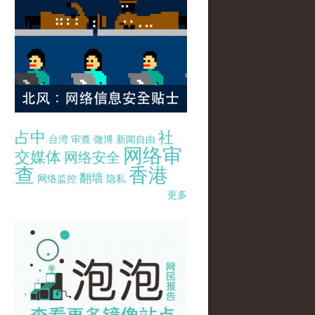
占中
社
台湾
审查
微博
新闻自由
网络审
交媒体
网络安全
查
香港
翻墙
网络监控
隐私
更多
pao-pao-banner-mirror-site-120814.jpg