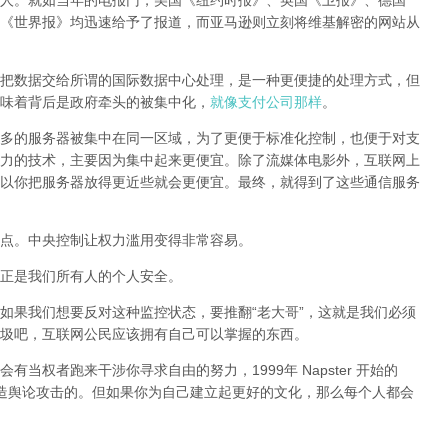
人。就如当年的电报门，美国《纽约时报》、英国《卫报》、德国
《世界报》均迅速给予了报道，而亚马逊则立刻将维基解密的网站从
把数据交给所谓的国际数据中心处理，是一种更便捷的处理方式，但
味着背后是政府牵头的被集中化，
就像支付公司那样
。
多的服务器被集中在同一区域，为了更便于标准化控制，也便于对支
力的技术，主要因为集中起来更便宜。除了流媒体电影外，互联网上
以你把服务器放得更近些就会更便宜。最终，就得到了这些通信服务
点。中央控制让权力滥用变得非常容易。
正是我们所有人的个人安全。
如果我们想要反对这种监控状态，要推翻“老大哥”，这就是我们必须
圾吧，互联网公民应该拥有自己可以掌握的东西。
当权者跑来干涉你寻求自由的努力，1999年 Napster 开始的
样制造舆论攻击的。但如果你为自己建立起更好的文化，那么每个人都会