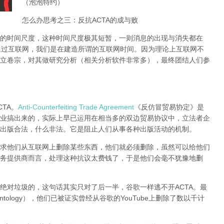
（泡泡特约）
怎么办思考之三：反抗ACTA的成与败
的时间尺度，这种时间尺度极其短暂，一则消息的出现与消失都在
通过互联网，我们是在建造所谓的互联网时间。因为理论上互联网不
立卷宗，对其做研究分析（相关分析软件非常多），
最终团结人们参
TA。
Anti-Counterfeiting Trade Agreement
《反仿冒贸易协定》是
业搞出来的，实际上早已运用在相当多的双边贸易协议中，立法者企
出版合法，什么非法。它是阻止人们从事各种出版活动的机制。
求他们从互联网上删除某些东西，他们就必须删除，虽然可以给他们
务提供商而言，处理这种抗议太费钱了，于是他们会毫不犹豫地删
绝对垃圾的，这句话其实只对了后一半，谷歌一样逃不开ACTA。最
tology），他们已被证实曾经从谷歌的YouTube上删除了数以千计