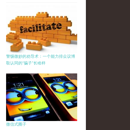
警惕微妙的劝导术：一个能力排众议博
取认同的“骗子”长啥样
微信式圈子