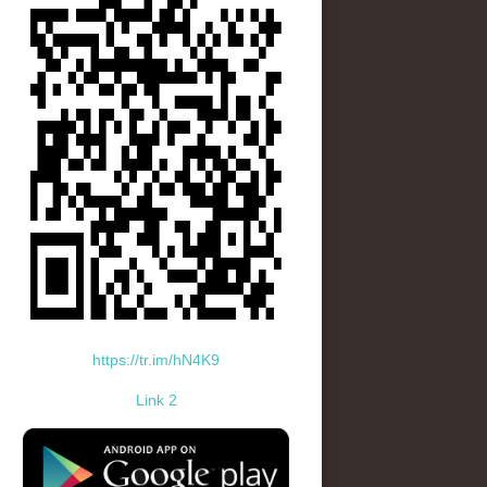
https://tr.im/hN4K9
Link 2
standard-icon-googleplay-app-store.png