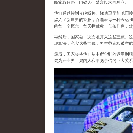
民索取贿赂，阻碍人们梦寐以求的独立。
他们通过控制光缆线路、绕地卫星和地面接
渗入了新世界的经脉，吞噬着每一种表达和
的每一个概念，每天拦截数十亿条信息，然
再然后，国家会一次次地开采这些宝藏、这
现算法，充实这些宝藏，将拦截者和被拦截
最后，
国家会将他们从中所学到的运用到现
去为产业界、局内人和朋党亲信的巨大关系