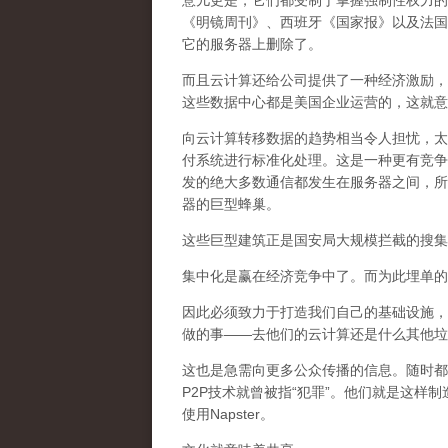
意儿更是，它们都受制于掌握强制性权力的
《明镜周刊》、西班牙《国家报》以及法国
它的服务器上删除了。
而且云计算还给公司提供了一种经济激励，
这些数据中心都是美国企业运营的，这就意
向云计算转移数据的趋势相当令人担忧，太
付系统进行标准化处理。这是一种更有竞争
发的绝大多数通信都发生在服务器之间，所
器的巨型蜂巢。
这些巨型建筑正是国安局大规模拦截的搜集
集中化是赢在经济竞争中了。而为此埋单的
因此必须致力于打造我们自己的基础设施，
做的事——去他们的云计算还是什么其他垃
这也是急需向更多公众传播的信息。随时都会有
P2P技术就曾被指“犯罪”。他们就是这
使用Napster。