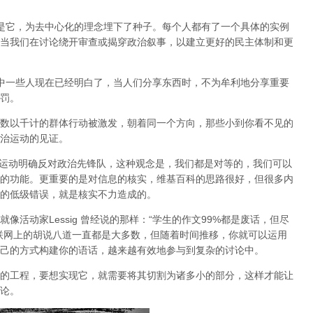
也正是它，为去中心化的理念埋下了种子。每个人都有了一个具体的实例
当我们在讨论绕开审查或揭穿政治叙事，以建立更好的民主体制和更
会中一些人现在已经明白了，当人们分享东西时，不为牟利地分享重要
罚。
数以千计的群体行动被激发，朝着同一个方向，那些小到你看不见的
治运动的见证。
P运动明确反对政治先锋队，这种观念是，我们都是对等的，我们可以
的功能。更重要的是对信息的核实，维基百科的思路很好，但很多内
的低级错误，就是核实不力造成的。
活动家Lessig 曾经说的那样：“学生的作文99%都是废话，但尽
联网上的胡说八道一直都是大多数，但随着时间推移，你就可以运用
己的方式构建你的语话，越来越有效地参与到复杂的讨论中。
的工程，要想实现它，就需要将其切割为诸多小的部分，这样才能让
论。