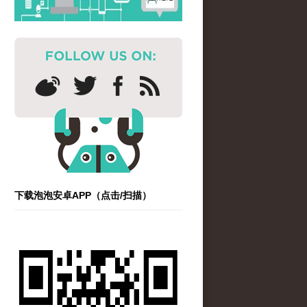
下载泡泡安卓APP（点击/扫描）