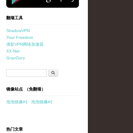
翻墙工具
ShadowVPN
Your Freedom
倩影VPN网络加速器
XX-Net
GranGorz
搜索表单
搜索
镜像站点 （免翻墙）
泡泡
镜像
#1
泡泡
镜像#2
热门文章