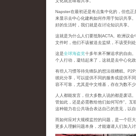
文化就意味着共享。
Napster在最初还是有点集中化的，但
来显示去中心化建构如何作用于知识共享。
好的生活时，我们就是在讨论知识共享。
这就是为什么人们要抵制ACTA。欧洲议
文件时，他们不该被送去监狱，不该受到处
这是
全球海盗党
十多年来不懈追求的自由。
个人行动，凝结起来了，
这就是去中心化政
有些人习惯等待先锋队的想法很糟糕。P2
彼此分享，可以提供不同的服务或提供不同
容不可靠，尤其是中文维基，存在为数不少
人人都能发言，但大多数人说的都是废话。就像
管如此，还是必需教给他们如何写作”。互
这种能力在公共场合表达自己的意见，以自
而如何应对大规模监控的问题，是一个巨大
更多人理解问题本身，才能邀请人们加入讨