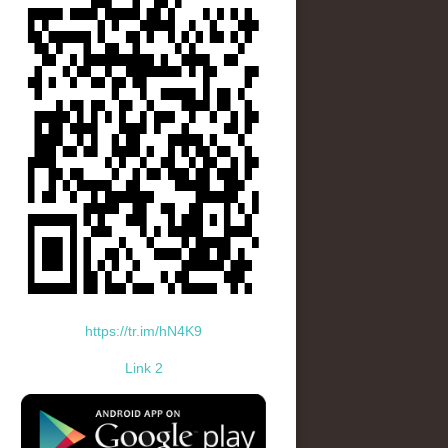
https://tr.im/hN4K9
Link 2
standard-icon-googleplay-app-store.png