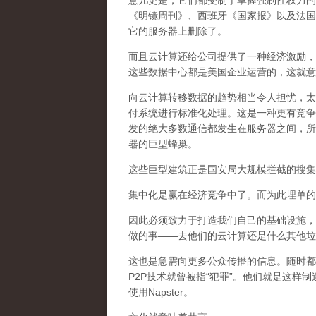
意儿更是，它们都受制于掌握强制性权力的
《明镜周刊》、西班牙《国家报》以及法国
它的服务器上删除了。
而且云计算还给公司提供了一种经济激励，
这些数据中心都是美国企业运营的，这就意
向云计算转移数据的趋势相当令人担忧，太
付系统进行标准化处理。这是一种更有竞争
发的绝大多数通信都发生在服务器之间，所
器的巨型蜂巢。
这些巨型建筑正是国安局大规模拦截的搜集
集中化是赢在经济竞争中了。而为此埋单的
因此必须致力于打造我们自己的基础设施，
做的事——去他们的云计算还是什么其他垃
这也是急需向更多公众传播的信息。随时都会有
P2P技术就曾被指“犯罪”。他们就是这
使用Napster。