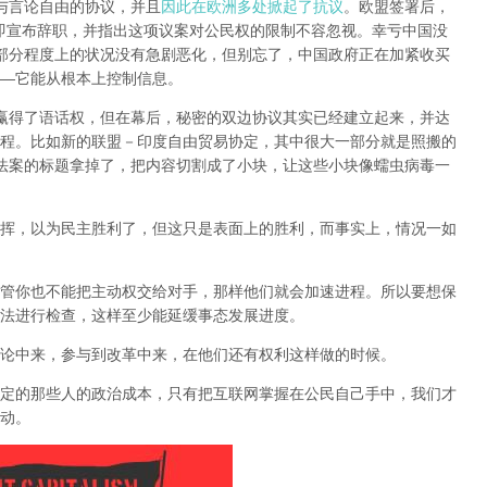
权与言论自由的协议，并且
因此在欧洲多处掀起了抗议
。欧盟签署后，
if当即宣布辞职，并指出这项议案对公民权的限制不容忽视。
幸亏中国没
某部分程度上的状况没有急剧恶化，但别忘了，中国政府正在加紧收买
—它能从根本上控制信息。
民赢得了语话权，但在幕后，秘密的双边协议其实已经建立起来，并达
程
。比如新的联盟－印度自由贸易协定，其中很大一部分就是照搬的
议法案的标题拿掉了，把内容切割成了小块，让这些小块像蠕虫病毒一
挥，以为民主胜利了，但这只是表面上的胜利，而事实上，情况一如
管你也不能把主动权交给对手，那样他们就会加速进程。所以要想保
法进行检查，这样至少能延缓事态发展进度。
论中来，参与到改革中来，在他们还有权利这样做的时候。
定的那些人的政治成本，只有把互联网掌握在公民自己手中，我们才
动。