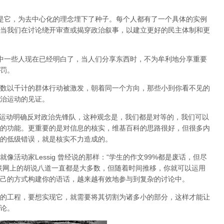
也正是它，为去中心化的理念埋下了种子。每个人都有了一个具体的实例
当我们在讨论绕开审查或揭穿政治叙事，以建立更好的民主体制和更
会中一些人现在已经明白了，当人们分享东西时，不为牟利地分享重要
罚。
数以千计的群体行动被激发，朝着同一个方向，那些小到你看不见的
治运动的见证。
P运动明确反对政治先锋队，这种观念是，我们都是对等的，我们可以
的功能。更重要的是对信息的核实，维基百科的思路很好，但很多内
的低级错误，就是核实不力造成的。
活动家Lessig 曾经说的那样：“学生的作文99%都是废话，但尽
联网上的胡说八道一直都是大多数，但随着时间推移，你就可以运用
己的方式构建你的语话，越来越有效地参与到复杂的讨论中。
的工程，要想实现它，就需要将其切割为诸多小的部分，这样才能让
论。