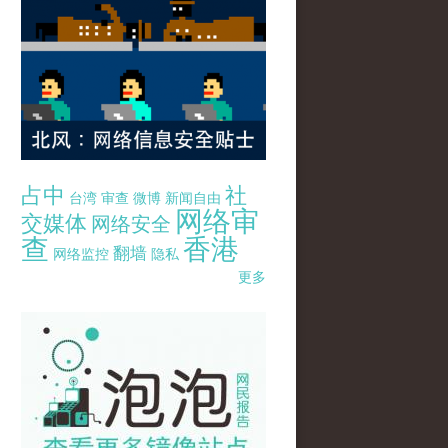
占中
社
台湾
审查
微博
新闻自由
网络审
交媒体
网络安全
查
香港
翻墙
网络监控
隐私
更多
pao-pao-banner-mirror-site-120814.jpg