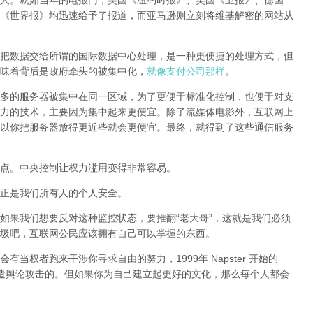
人。就如当年的电报门，美国《纽约时报》、英国《卫报》、德国
《世界报》均迅速给予了报道，而亚马逊则立刻将维基解密的网站从
把数据交给所谓的国际数据中心处理，是一种更便捷的处理方式，但
味着背后是政府牵头的被集中化，
就像支付公司那样
。
多的服务器被集中在同一区域，为了更便于标准化控制，也便于对支
力的技术，主要因为集中起来更便宜。除了流媒体电影外，互联网上
以你把服务器放得更近些就会更便宜。最终，就得到了这些通信服务
点。中央控制让权力滥用变得非常容易。
正是我们所有人的个人安全。
如果我们想要反对这种监控状态，要推翻“老大哥”，这就是我们必须
圾吧，互联网公民应该拥有自己可以掌握的东西。
当权者跑来干涉你寻求自由的努力，1999年 Napster 开始的
样制造舆论攻击的。但如果你为自己建立起更好的文化，那么每个人都会