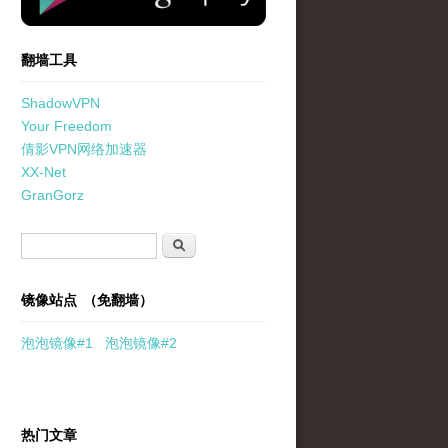
翻墙工具
ShadowVPN
Your Freedom
倩影VPN网络加速器
XX-Net
GranGorz
搜索表单
搜索
镜像站点 （免翻墙）
泡泡
镜像
#1
泡泡
镜像#2
热门文章