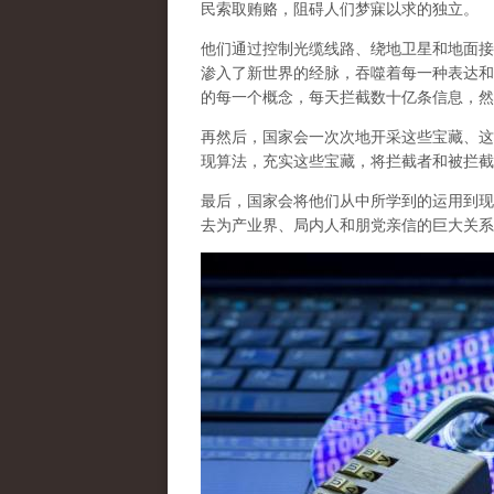
民索取贿赂，阻碍人们梦寐以求的独立。
他们通过控制光缆线路、绕地卫星和地面接
渗入了新世界的经脉，吞噬着每一种表达和
的每一个概念，每天拦截数十亿条信息，然
再然后，国家会一次次地开采这些宝藏、这
现算法，充实这些宝藏，将拦截者和被拦截
最后，
国家会将他们从中所学到的运用到现
去为产业界、局内人和朋党亲信的巨大关系