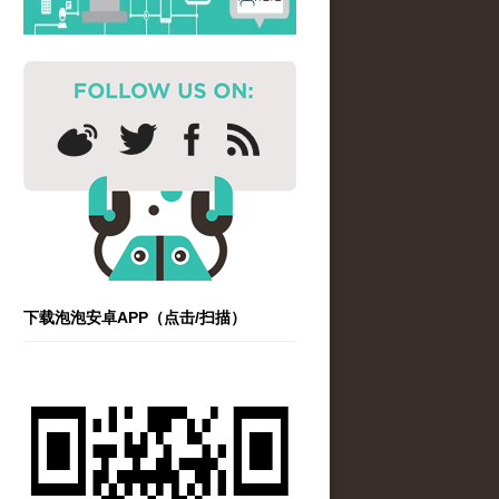
下载泡泡安卓APP（点击/扫描）