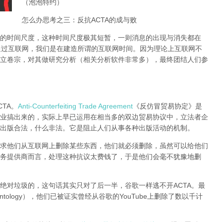
（泡泡特约）
怎么办思考之三：反抗ACTA的成与败
的时间尺度，这种时间尺度极其短暂，一则消息的出现与消失都在
通过互联网，我们是在建造所谓的互联网时间。因为理论上互联网不
立卷宗，对其做研究分析（相关分析软件非常多），
最终团结人们参
TA。
Anti-Counterfeiting Trade Agreement
《反仿冒贸易协定》是
业搞出来的，实际上早已运用在相当多的双边贸易协议中，立法者企
出版合法，什么非法。它是阻止人们从事各种出版活动的机制。
求他们从互联网上删除某些东西，他们就必须删除，虽然可以给他们
务提供商而言，处理这种抗议太费钱了，于是他们会毫不犹豫地删
绝对垃圾的，这句话其实只对了后一半，谷歌一样逃不开ACTA。最
tology），他们已被证实曾经从谷歌的YouTube上删除了数以千计