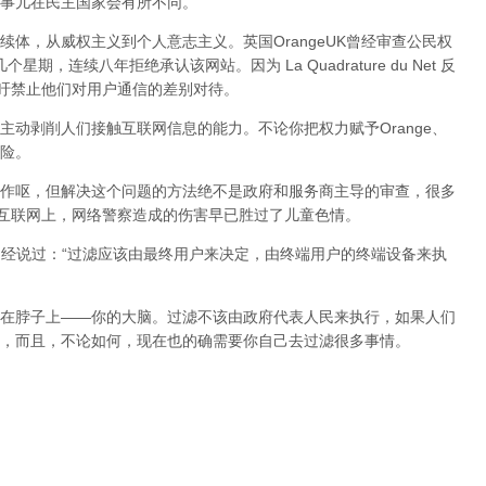
事儿在民主国家会有所不同。
体，从威权主义到个人意志主义。英国OrangeUK曾经审查公民权
星期，连续八年拒绝承认该网站。因为 La Quadrature du Net 反
呼吁禁止他们对用户通信的差别对待。
动剥削人们接触互联网信息的能力。不论你把权力赋予Orange、
险。
作呕，但
解决这个问题的方法绝不是政府和服务商主导的审查，很多
在互联网上，网络警察造成的伤害早已胜过了儿童色情。
曾经说过：“过滤应该由最终用户来决定，由终端用户的终端设备来执
在脖子上——你的大脑。过滤不该由政府代表人民来执行，如果人们
，而且，不论如何，现在也的确需要你自己去过滤很多事情。