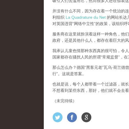
吸引人们去滥用它，然而很多人还在假装这
并没有什么不同，因为存在着一个统治的连续
利组织
La Quadrature du Net
的网站长达几个
对英国违背“网络中立性”的政策，该组织
服务商在这里就扮演着这样一种角色，他们主
政府，还是其他什么人，都存在着巨大的风
我承认儿童色情那种东西真的很可怕，令人
国家都存在骚扰人民的所谓“常规监督”，
那么怎么办？德国“黑客元老”瓦乌·荷兰德
行”。这就是答案。
也就是说，每个人都带着一个过滤器，就长
不想看到某些东西，那好，他们就不会去看
（未完待续）