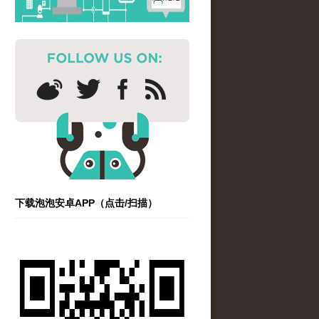
下载泡泡安卓APP（点击/扫描）