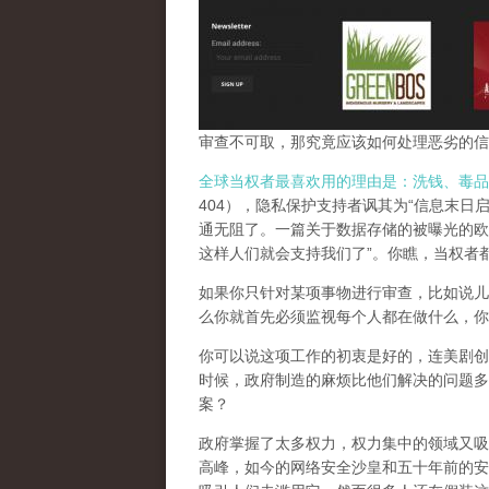
审查不可取，那究竟应该如何处理恶劣的信
全球当权者最喜欢用的理由是：洗钱、毒品
404），隐私保护支持者讽其为“信息末日
通无阻了。一篇关于数据存储的被曝光的欧
这样人们就会支持我们了”。你瞧，当权者
如果你只针对某项事物进行审查，比如说儿
么你就首先必须监视每个人都在做什么，你
你可以说这项工作的初衷是好的，连美剧创
时候，政府制造的麻烦比他们解决的问题多
案？
政府掌握了太多权力，权力集中的领域又吸
高峰，
如今的网络安全沙皇和五十年前的安