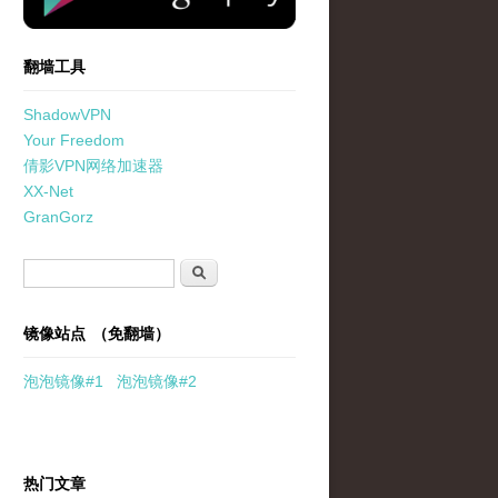
翻墙工具
ShadowVPN
Your Freedom
倩影VPN网络加速器
XX-Net
GranGorz
搜索表单
搜索
镜像站点 （免翻墙）
泡泡
镜像
#1
泡泡
镜像#2
热门文章