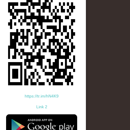
https://tr.im/hN4K9
Link 2
standard-icon-googleplay-app-store.png