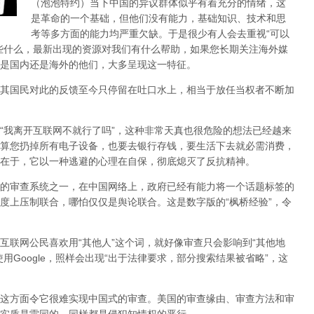
（泡泡特约）
当下中国的异议群体似乎有着充分的情绪，这
是革命的一个基础，但他们没有能力，基础知识、技术和思
考等多方面的能力均严重欠缺。于是很少有人会去重视“可以
些什么，最新出现的资源对我们有什么帮助，如果您长期关注海外媒
是国内还是海外的他们，大多呈现这一特征。
其国民对此的反馈至今只停留在吐口水上，相当于放任当权者不断加
，“我离开互联网不就行了吗”，这种非常天真也很危险的想法已经越来
算您扔掉所有电子设备，也要去银行存钱，要生活下去就必需消费，
在于，它以一种逃避的心理在自保，彻底熄灭了反抗精神。
的审查系统之一，在中国网络上，政府已经有能力将一个话题标签的
度上压制联合
，哪怕仅仅是舆论联合。这是数字版的“枫桥经验”，令
互联网公民喜欢用“其他人”这个词，就好像审查只会影响到“其他地
用Google，照样会出现“出于法律要求，部分搜索结果被省略”，这
这方面令它很难实现中国式的审查。美国的审查缘由、审查方法和审