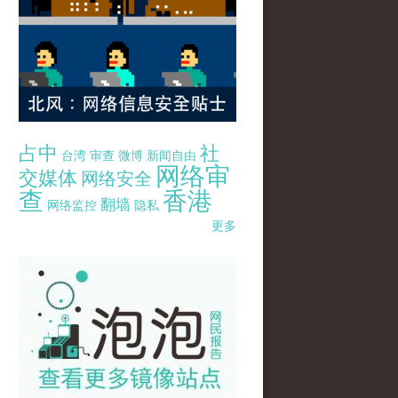
占中
社
台湾
审查
微博
新闻自由
网络审
交媒体
网络安全
查
香港
翻墙
网络监控
隐私
更多
pao-pao-banner-mirror-site-120814.jpg