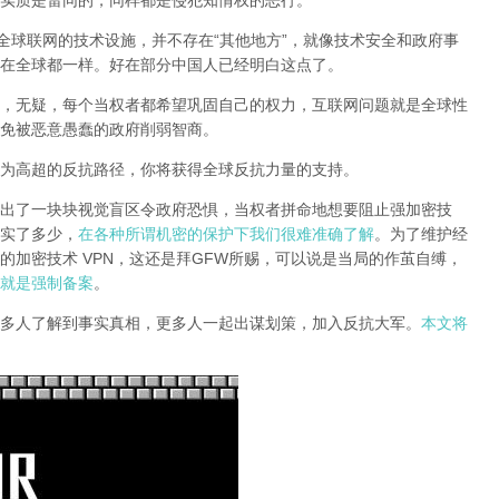
实质是雷同的，同样都是侵犯知情权的恶行。
全球联网的技术设施，并不存在“其他地方”，就像技术安全和政府事
在全球都一样。好在部分中国人已经明白这点了。
，无疑，每个当权者都希望巩固自己的权力，互联网问题就是全球性
免被恶意愚蠢的政府削弱智商
。
为高超的反抗路径，你将获得全球反抗力量的支持。
出了一块块视觉盲区令政府恐惧，当权者拼命地想要阻止强加密技
实了多少，
在各种所谓机密的保护下我们很难准确了解
。为了维护经
的加密技术 VPN，这还是拜GFW所赐，可以说是当局的作茧自缚，
就是强制备案
。
多人了解到事实真相，更多人一起出谋划策，加入反抗大军。
本文将