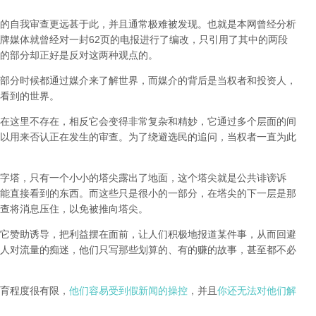
的自我审查更远甚于此，并且通常极难被发现。
也就是本网曾经分析
牌媒体就曾经对一封62页的电报进行了编改，只引用了其中的两段
的部分却正好是反对这两种观点的。
部分时候都通过媒介来了解世界，而媒介的背后是当权者和投资人，
看到的世界。
在这里不存在，相反它会变得非常复杂和精妙，它通过多个层面的间
以用来否认正在发生的审查。为了绕避选民的追问，当权者一直为此
字塔，只有一个小小的塔尖露出了地面，这个塔尖就是公共诽谤诉
能直接看到的东西。而这些只是很小的一部分，在塔尖的下一层是那
查将消息压住，以免被推向塔尖。
它赞助诱导，把利益摆在面前，让人们积极地报道某件事，从而回避
人对流量的痴迷，他们只写那些划算的、有的赚的故事，甚至都不必
育程度很有限，
他们容易受到假新闻的操控
，并且
你还无法对他们解