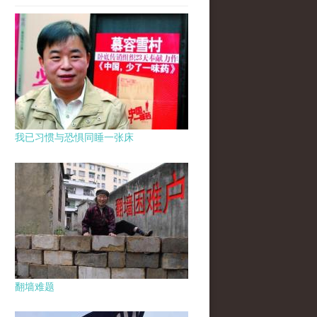
我已习惯与恐惧同睡一张床
翻墙难题