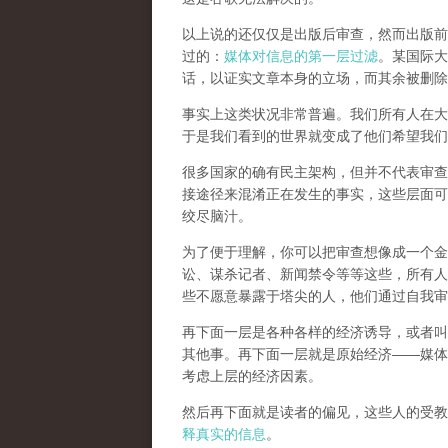
以上说的还仅仅是出版后审查，然而
出版前
过的：
媒体对信息的第一层过滤
。某国际大
话，以证实文章本身的立场，而其余被删除
事实上这类状况非常普遍。我们所有人在大
于是我们看到的世界就变成了他们希望我们
很多国家的确有民主架构，但并不代表审查
接途径来混淆正在发生的事实，这些层面可
绞尽脑汁。
为了便于理解，你可以把审查想像成一个金
讼、谋杀记者、新闻禁令等等这些，所有人
些不愿意暴露于塔尖的人，他们通过自我审
再下面一层是各种各样的经济诱导，或者叫
其他事。再下面一层就是原始经济——媒体
考虑上层的经济因素。
然后再下面就是读者的偏见，这些人的受教
释真实的信息
。