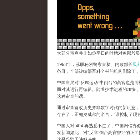
大部分审查并非如你平日的吐槽对象那般显
1953年，苏联秘密警察首脑、内政部长
贝
条目，全部被编纂百科全书的机构删除了，
中国当局对“反腐运动”中倒台的高官也是
而对其进行再编辑。随着技术进程的加快，
这种审查的话。
通过审查篡改历史并非数字时代的新玩意，
存在了，正如奥威尔的名言：“谁控制了现
中国人对 404 再熟悉不过了，中国网信
发新闻如此，对“反腐”倒台高官曾经的正面
这是谷歌无法解决的。