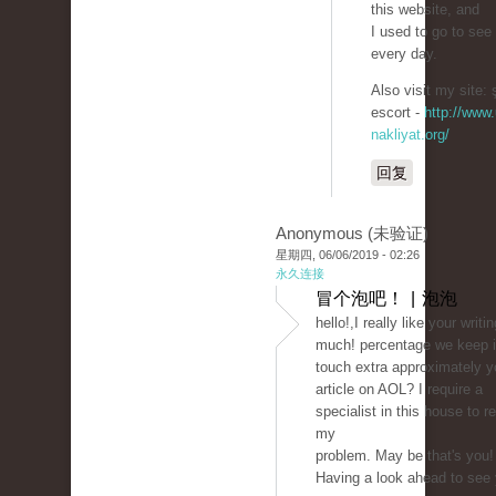
this website, and
I used to go to see 
every day.
Also visit my site: ş
escort -
http://www.
nakliyat.org/
回复
Anonymous (未验证)
星期四, 06/06/2019 - 02:26
永久连接
冒个泡吧！ | 泡泡
hello!,I really like your writi
much! percentage we keep 
touch extra approximately y
article on AOL? I require a
specialist in this house to r
my
problem. May be that's you!
Having a look ahead to see 