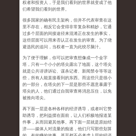
权者和投资人，于是我们看到的世界就变成了他
们希望我们看到的世界。
很多国家的确有民主架构，但并不代表审查在这
里不存在，相反它会变得非常复杂和精妙，它通
过多个层面的间接途径来混淆正在发生的事实，
这些层面可以用来否认正在发生的审查。为了绕
避选民的追问，当权者一直为此绞尽脑汁。
为了便于理解，你可以把审查想像成一个金字
塔，只有一个小小的塔尖露出了地面，这个塔尖
就是公共诽谤诉讼、谋杀记者、新闻禁令等等这
些，所有人能直接看到的东西。而这些只是很小
的一部分，在塔尖的下一层是那些不愿意暴露于
塔尖的人，他们通过自我审查将消息压住，以免
被推向塔尖。
再下面一层是各种各样的经济诱导，或者叫它赞
助诱导，把利益摆在面前，让人们积极地报道某
件事，从而回避其他事。再下面一层就是原始经
济——媒体人对流量的痴迷，他们只写那些划算
的、有的赚的故事，甚至都不必考虑上层的经济