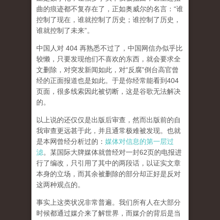
曲的痕迹都不复存在了，正如奥威尔的名言：“谁
控制了现在，谁就控制了历史；谁控制了历史，
谁就控制了未来”。
中国人对 404 再熟悉不过了，中国网信办似乎比
较懒，只要发现他们不喜欢的东西，就会要求全
文删除，对突发新闻如此，对“反腐”倒台高官曾
经的正面报道也是如此。于是你经常能看到404
页面，
很多线索因此被切断，这是谷歌无法解决
的。
以上说的还仅仅是出版后审查，然而
出版前的自
我审查更远甚于此，并且通常极难被发现。
也就
是本网曾经分析过的：
媒体对信息的第一层过
滤
。某国际大牌媒体就曾经对一封62页的电报进
行了编改，只引用了其中的两段话，以证实文章
本身的立场，而其余被删除的部分却正好是反对
这两种观点的。
事实上这类状况非常普遍。我们所有人在大部分
时候都通过媒介来了解世界，而媒介的背后是当