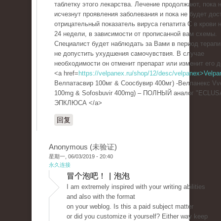
таблетку этого лекарства. Лечение продолжают, пока 
исчезнут проявления заболевания и пока не будет дос
отрицательный показатель вируса гепатита С в крови н
24 недели, в зависимости от прописанной вам схемы.
Специалист будет наблюдать за Вами в период терапи
не допустить ухудшения самочувствия. В случае
необходимости он отменит препарат или изменит его д
<a href=
https://velpanex.ru/shop/12/desc/velpanex>Velpa
Велпатасвир 100мг & Соосбувир 400мг) -Велпанекс Vve
100mg & Sofosbuvir 400mg) – ПОЛНЫЙ аналог "ECLUS
ЭПКЛЮСА </a>
回复
Anonymous (未验证)
星期一, 06/03/2019 - 20:40
永久连接
冒个泡吧！ | 泡泡
I am extremely inspired with your writing abilities
and also with the format
on your weblog. Is this a paid subject matter
or did you customize it yourself? Either way keep