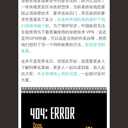
加密在很多国家至今仍是非法的，因为它划出了
一块块视觉盲区令政府恐惧，当权者拼命地想要
阻止强加密技术、要求添加后门，而且政府的要
求究竟落实了多少，
在各种所谓机密的保护下我
们很难准确了解
。为了维护经济，中国政府无法
全面禁用当下最普遍使用的加密技术 VPN，这还
是拜GFW所赐，可以说是当局的作茧自缚，然而
他们想到了另一个同样效果的方法，
那就是强制
备案
。
这并不是世界末日。但现在开始，就需要更多人
了解到事实真相，更多人一起出谋划策，加入反
抗大军。
本文将继续上周的话题
，一起探讨应对
方案。