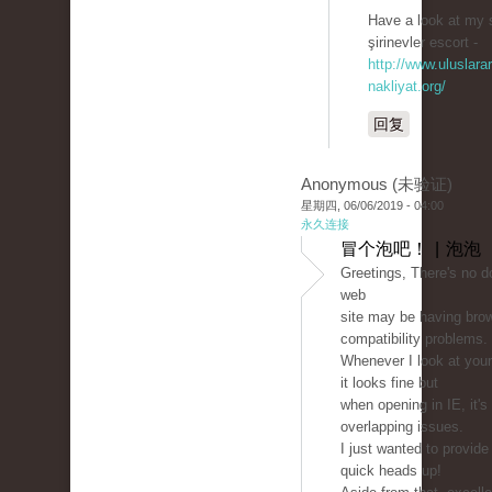
Have a look at my s
şirinevler escort -
http://www.uluslarar
nakliyat.org/
回复
Anonymous (未验证)
星期四, 06/06/2019 - 04:00
永久连接
冒个泡吧！ | 泡泡
Greetings, There's no d
web
site may be having bro
compatibility problems.
Whenever I look at your 
it looks fine but
when opening in IE, it'
overlapping issues.
I just wanted to provide
quick heads up!