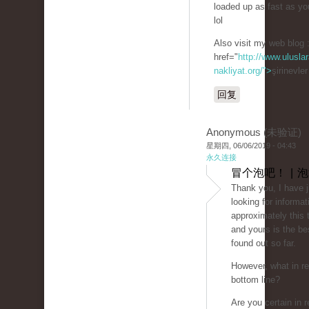
loaded up as fast as yo
lol
Also visit my web blog 
href="
http://www.uluslar
nakliyat.org/">
şirinevle
回复
Anonymous (未验证)
星期四, 06/06/2019 - 04:43
永久连接
冒个泡吧！ | 
Thank you, I have 
looking for informat
approximately this 
and yours is the be
found out so far.
However, what in re
bottom line?
Are you certain in r