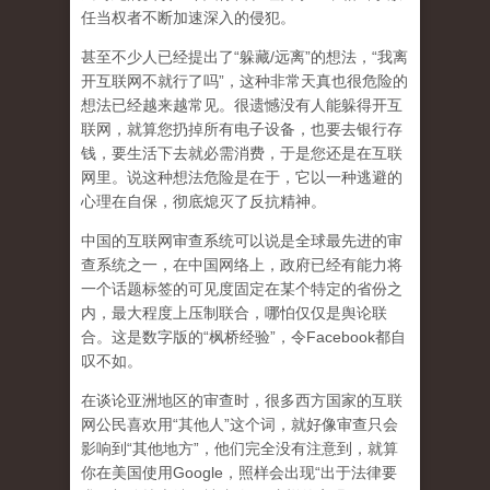
任当权者不断加速深入的侵犯。
甚至不少人已经提出了“躲藏/远离”的想法，“我离
开互联网不就行了吗”，这种非常天真也很危险的
想法已经越来越常见。很遗憾没有人能躲得开互
联网，就算您扔掉所有电子设备，也要去银行存
钱，要生活下去就必需消费，于是您还是在互联
网里。说这种想法危险是在于，它以一种逃避的
心理在自保，彻底熄灭了反抗精神。
中国的互联网审查系统可以说是全球最先进的审
查系统之一，在中国网络上，政府已经有能力将
一个话题标签的可见度固定在某个特定的省份之
内，最大程度上压制联合
，哪怕仅仅是舆论联
合。这是数字版的“枫桥经验”，令Facebook都自
叹不如。
在谈论亚洲地区的审查时，很多西方国家的互联
网公民喜欢用“其他人”这个词，就好像审查只会
影响到“其他地方”，他们完全没有注意到，
就算
你在美国使用Google，照样会出现“出于法律要