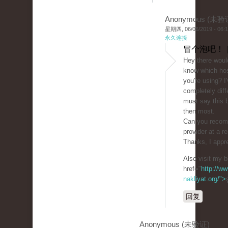
Anonymous (未验
星期四, 06/06/2019 - 06:
永久连接
冒个泡吧！ 
Hey there woul
know which ho
you're using? I
completely diff
must say this b
then most.
Can you recom
provider at a r
Thanks, I appre
Also visit my b
href="
http://ww
nakliyat.org/">
回复
Anonymous (未验证)