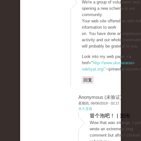
We're a group of volunteers and
opening a new scheme in our
community.
Your web site offered us with hel
information to work
on. You have done an impressiv
activity and our whole communit
will probably be grateful to you.
Look into my web page: <a
href="
http://www.uluslararasi-
nakliyat.org/">
şirinevler escort<
回复
Anonymous (未验证)
星期四, 06/06/2019 - 02:17
永久连接
冒个泡吧！ | 泡泡
Wow that was strange. I jus
wrote an extremely long
comment but after I clicked