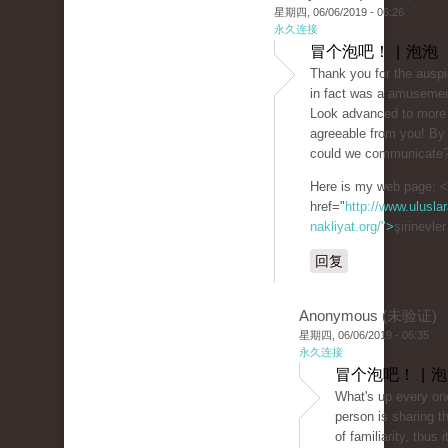
星期四, 06/06/2019 - 06:26
永久连接
冒个泡吧！ | 泡泡
Thank you for the auspic
in fact was a amusemen
Look advanced to more
agreeable from you! By
could we communicate
Here is my web page; 
href="
http://www.uluslar
nakliyat.org/">
şirinevle
回复
Anonymous (未验证)
星期四, 06/06/2019 - 06:35
永久连接
冒个泡吧！ | 
What's up every on
person is sharing t
of familiarity, thus i