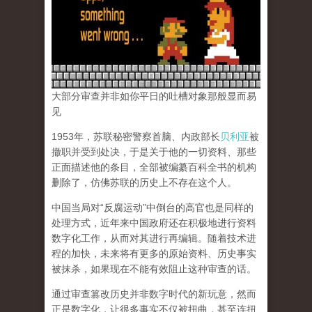
大部分审查并非如你平日的吐槽对象那般显而易
见
1953年，苏联秘密警察首脑、内政部长
贝利亚
被
撤职并受到处决，于是关于他的一切资料、那些
正面描述他的条目，全部被编纂百科全书的机构
删除了，仿佛苏联的历史上不存在这个人。
中国当局对“反腐运动”中倒台的高官也是同样的
处理方式，近年来中国政府还在积极地进行资料
数字化工作，从而对其进行再编辑。随着技术进
程的加快，未来将有更多的原始资料、历史事实
被抹杀，如果现在不能有效阻止这种审查的话。
通过审查篡改历史并非数字时代的新玩意，然而
正是数字化，让很多事实不仅被扭曲，甚至连扭