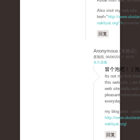
Aside from that, excelle
Also visit my web site .
href="
http://www.uluslar
nakliyat.org/">
şirinevle
回复
Anonymous (未验证)
星期四, 06/06/2019 - 05:53
永久连接
冒个泡吧！ | 
Its not my first time
this web site, i am 
web site dailly and 
pleasant informatio
everyday.
my blog post - şirin
http://www.uluslarar
nakliyat.org/
回复