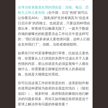
全球当权者最喜欢用的理由是：洗钱、毒品、恐
怖主义和儿童色情
（在中国，仅仅“色情”就可以
让你看见404），隐私保护支持者讽其为“信息末
日启示录”的四骑士。也就是说，只要这四种理由
摆出来，审查就可以畅通无阻了。一篇关于数据
存储的被曝光的欧盟委员会工作论文中是这样写
的：“我们应该多谈谈儿童色情问题，这样人们就
会支持我们了”。你瞧，当权者都很聪明。
如果你只针对某项事物进行审查，比如说儿童色
情，你需要从人们浏览的东西中过滤出关于儿童
色情的内容，那么你就首先必须监视每个人都在
做什么，你需要建立能够监控所有人的基础设
施，也就是大规模监控系统。
你可以说这项工作的初衷是好的，连美剧创作都
在使用这种逻辑为政府的全面监控洗白（《疑犯
追踪》）。
很多时候，政府制造的麻烦比他们解
决的问题多得多，而你又如何确定政府就是这个
星球上解决所有问题的终极答案？