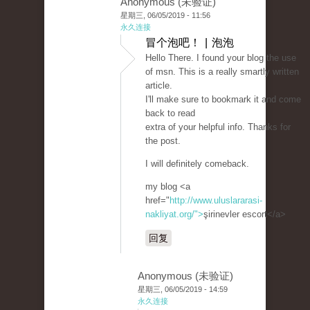
Anonymous (未验证)
星期三, 06/05/2019 - 11:56
永久连接
冒个泡吧！ | 泡泡
Hello There. I found your blog the use
of msn. This is a really smartly written
article.
I'll make sure to bookmark it and come
back to read
extra of your helpful info. Thanks for
the post.
I will definitely comeback.
my blog <a
href="
http://www.uluslararasi-
nakliyat.org/">
şirinevler escort</a>
回复
Anonymous (未验证)
星期三, 06/05/2019 - 14:59
永久连接