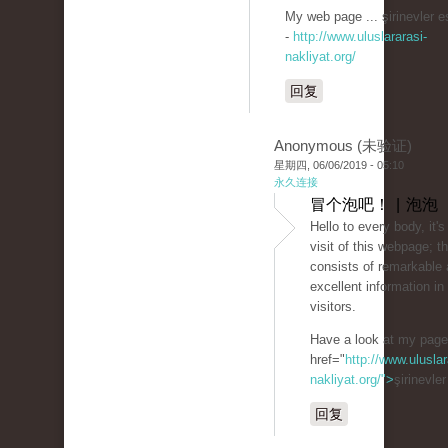
My web page ... şirinevler e
-
http://www.uluslararasi-
nakliyat.org/
回复
Anonymous (未验证)
星期四, 06/06/2019 - 05:10
永久连接
冒个泡吧！ | 泡泡
Hello to every body, it's
visit of this webpage; 
consists of remarkable 
excellent information in 
visitors.
Have a look at my pag
href="
http://www.uluslar
nakliyat.org/">
şirinevle
回复