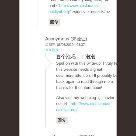
href="
http://www.uluslararasi-
nakliyat.org/">
şirinevler escort</a>
回复
Anonymous (未验证)
星期三, 06/05/2019 - 08:37
永久连接
冒个泡吧！ | 泡泡
Spot on with this write-up, I truly feel
this website needs a great
deal more attention. I'll probably be
back again to read through more,
thanks for the information!
Also visit my web blog: şirinevler
escort -
http://www.uluslararasi-
nakliyat.org/
回复