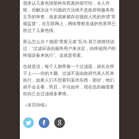
我承认儿童色情那种东西真的很可怕，令人作
呕，但
解决这个问题的方法绝不是政府和服务商
主导的审查，很多国家都存在骚扰人民的所谓“常
规监督”，在互联网上，网络警察造成的伤害早已
胜过了儿童色情。
那么怎么办？德国“黑客元老”瓦乌·荷兰德曾经说
过：“过滤应该由最终用户来决定，由终端用户的
终端设备来执行”。这就是答案。
也就是说，每个人都带着一个过滤器，就长在脖
子上——你的大脑。过滤不该由政府代表人民来
执行，如果人们不想看到某些东西，那好，他们
就不会去看，而且，不论如何，现在也的确需要
你自己去过滤很多事情。
（未完待续）