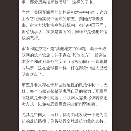
求，部分搜索结果被省略”，这样的字眼。
当然，美国互联网的结构是相对去中心的，这方
面令它很难实现中国式的审查。美国的审查缘
由、审查方法和审查施行机构，都与中国不同，
但必须承认，
实质是雷同的，同样都是侵犯知情
权的恶行。
审查和监控绝不是“其他地方”的问题，基于全球
联网的技术设施，并不存在“其他地方”，就像技
术安全和政府事务的安全（政权稳固）一直都是
两码事，这在全球都一样。好在部分中国人已经
明白这点了。
审查并非只存在于那些压迫性的政治体制中，无
疑，每个当权者都希望巩固自己的权力，互联网
问题就是全球性问题，互联网人需要尽快转换思
考方式，以免被恶意愚蠢的政府削弱智商
。
尤其是中国人，而且，你将由此发现一个更为高
超的反抗路径，你将获得全球反抗力量的支持。