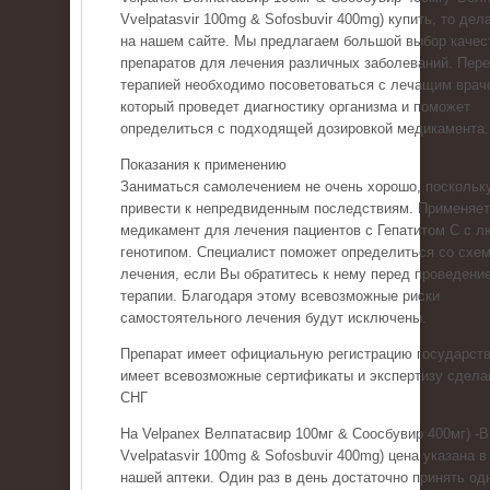
Vvelpatasvir 100mg & Sofosbuvir 400mg) купить, то дел
на нашем сайте. Мы предлагаем большой выбор качес
препаратов для лечения различных заболеваний. Пер
терапией необходимо посоветоваться с лечащим врач
который проведет диагностику организма и поможет
определиться с подходящей дозировкой медикамента.
Показания к применению
Заниматься самолечением не очень хорошо, поскольку
привести к непредвиденным последствиям. Применяе
медикамент для лечения пациентов с Гепатитом С с 
генотипом. Специалист поможет определиться со схе
лечения, если Вы обратитесь к нему перед проведени
терапии. Благодаря этому всевозможные риски
самостоятельного лечения будут исключены.
Препарат имеет официальную регистрацию государств
имеет всевозможные сертификаты и экспертизу сдела
СНГ
На Velpanex Велпатасвир 100мг & Соосбувир 400мг) -
Vvelpatasvir 100mg & Sofosbuvir 400mg) цена указана в
нашей аптеки. Один раз в день достаточно принять од