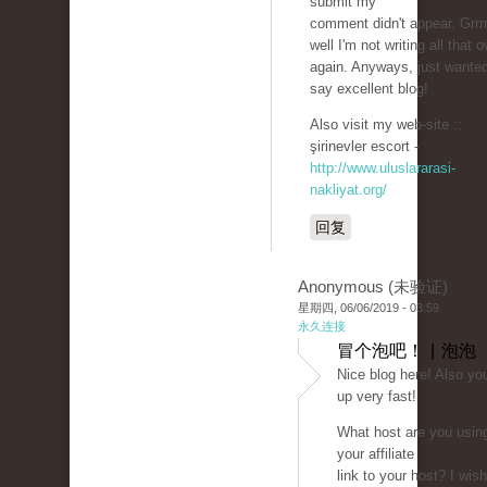
submit my
comment didn't appear. Grrrr
well I'm not writing all that o
again. Anyways, just wanted
say excellent blog!
Also visit my web-site ::
şirinevler escort -
http://www.uluslararasi-
nakliyat.org/
回复
Anonymous (未验证)
星期四, 06/06/2019 - 03:59
永久连接
冒个泡吧！ | 泡泡
Nice blog here! Also yo
up very fast!
What host are you usin
your affiliate
link to your host? I wis