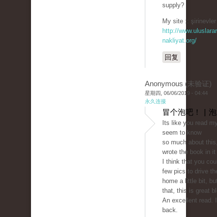
supply?
My site :: şirinevler
http://www.uluslarar
nakliyat.org/
回复
Anonymous (未验证)
星期四, 06/06/2019 - 04:44
永久连接
冒个泡吧！ | 
Its like you read m
seem to know
so much about this,
wrote the book in i
I think that you cou
few pics to drive 
home a little bit, bu
that, this is great b
An excellent read. I'
back.