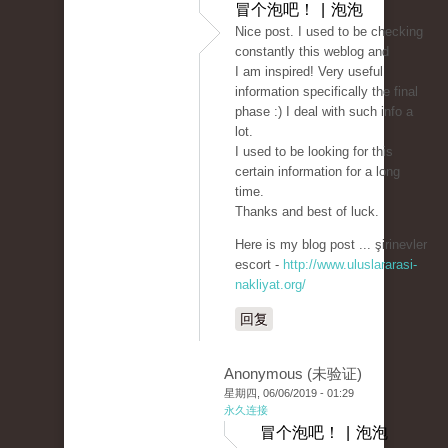
冒个泡吧！ | 泡泡
Nice post. I used to be checking
constantly this weblog and
I am inspired! Very useful
information specifically the final
phase :) I deal with such info a
lot.
I used to be looking for this
certain information for a long
time.
Thanks and best of luck.
Here is my blog post ... şirinevler
escort -
http://www.uluslararasi-
nakliyat.org/
回复
Anonymous (未验证)
星期四, 06/06/2019 - 01:29
永久连接
冒个泡吧！ | 泡泡