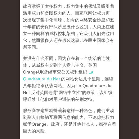
政府掌握了太多权力，权力集中的领域又吸引着
滥用权力和贪图权力的人。而互联网让权力再一
次出现了集中化高峰，
如今的网络安全沙皇和五
十年前的安保部队沙皇没什么区别，人类正在建
立一种同样的威权控制架构，它吸引人们去滥用
它，然而很多人还在假装这事儿在民主国家会有
所不同。
并没有什么不同，因为存在着一个统治的连续
体，从威权主义到个人意志主义。英国
OrangeUK曾经审查公民权利组织
La
Quadrature du Net
的网站长达几个星期，连续
八年拒绝承认该网站。因为 La Quadrature du
Net 反对英国违背“网络中立性”的政策，该组织
呼吁禁止他们对用户通信的差别对待。
服务商在这里就扮演着这样一种角色，他们主动
剥削人们接触互联网信息的能力。不论你把权力
赋予Orange、政府，还是其他什么人，都存在着
巨大的风险。