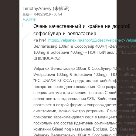
TimothyAmery (未验证)
星期一, 04/22/2019 - 05:54
永久连接
Очень качественный и крайне не дорогой
софосбувир и велпатасвир
<a href=
https://velpanex.ru/shop/12/desc/velpanex>Velpa
Велпатасвир 100мг & Соосбувир 400мг) -Велпанекс Vve
100mg & Sofosbuvir 400mg) – ПОЛНЫЙ аналог "ECLUS
ЭПКЛЮСА</a>
Velpanex Велпатасвир 100мг & Соосбувир 400мг) -Вел
Vvelpatasvir 100mg & Sofosbuvir 400mg) – ПОЛНЫЙ ан
"ECLUSA/ЭПКЛЮСА представляет собой эффективно
лекарство последнего поколения. Оно разработано в
специалистами для лечения Гепатита С любого геноти
вероятность выздоровления 98%. Заболевание, котор
протекает в острой форме и сопровождается малопри
симптомами, можно быстро устранить. Лекарственный
прекрасно зарекомендовал себя в медицинской практи
поскольку его состав идентичен оригинальному препар
компании Gilead под названием Epclusa. Если Вам не
Velpanex Велпатасвир 100мг & Соосбувир 400мг) -Вел