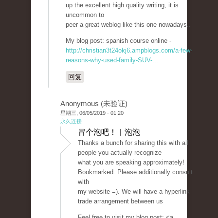
up the excellent high quality writing, it is
uncommon to
peer a great weblog like this one nowadays..
My blog post: spanish course online -
http://christian3t24okj6.ampblogs.com/a-few-
reasons-why-used-family-SUV-...
回复
Anonymous (未验证)
星期三, 06/05/2019 - 01:20
永久连接
冒个泡吧！ | 泡泡
Thanks a bunch for sharing this with all
people you actually recognize
what you are speaking approximately!
Bookmarked. Please additionally consult
with
my website =). We will have a hyperlink
trade arrangement between us
Feel free to visit my blog post; <a