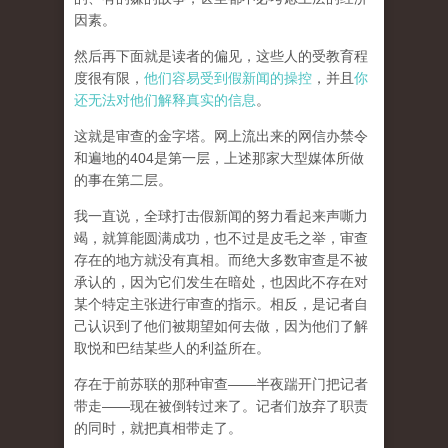
因素。
然后再下面就是读者的偏见，这些人的受教育程
度很有限，
他们容易受到假新闻的操控
，并且
你
还无法对他们解释真实的信息
。
这就是审查的金字塔。网上流出来的网信办禁令
和遍地的404是第一层，上述那家大型媒体所做
的事在第二层。
我一直说，全球打击假新闻的努力看起来声嘶力
竭，就算能圆满成功，也不过是皮毛之举，审查
存在的地方就没有真相。而
绝大多数审查是不被
承认的，因为它们发生在暗处，也因此不存在对
某个特定主张进行审查的指示。相反，是记者自
己认识到了他们被期望如何去做，因为他们了解
取悦和巴结某些人的利益所在。
存在于前苏联的那种审查——半夜踹开门把记者
带走——现在被倒转过来了。记者们放弃了职责
的同时，就把真相带走了。