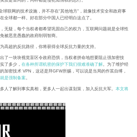
实质是雷同的，同样都是侵犯知情权的恶行。
全球联网的技术设施，并不存在“其他地方”，就像技术安全和政府事
在全球都一样。好在部分中国人已经明白这点了。
，无疑，每个当权者都希望巩固自己的权力，互联网问题就是全球性
免被恶意愚蠢的政府削弱智商
。
为高超的反抗路径，你将获得全球反抗力量的支持。
出了一块块视觉盲区令政府恐惧，当权者拼命地想要阻止强加密技
实了多少，
在各种所谓机密的保护下我们很难准确了解
。为了维护经
的加密技术 VPN，这还是拜GFW所赐，可以说是当局的作茧自缚，
就是强制备案
。
多人了解到事实真相，更多人一起出谋划策，加入反抗大军。
本文将