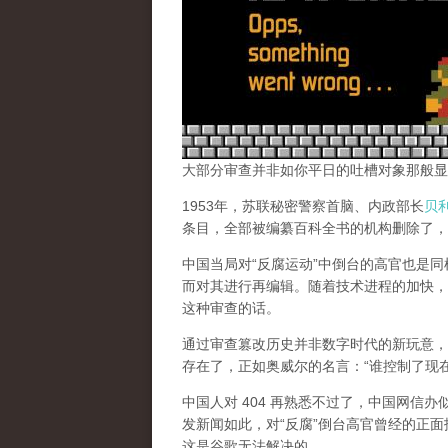
大部分审查并非如你平日的吐槽对象那般显
1953年，苏联秘密警察首脑、内政部长
贝
条目，全部被编纂百科全书的机构删除了，
中国当局对“反腐运动”中倒台的高官也是
而对其进行再编辑。随着技术进程的加快，
这种审查的话。
通过审查篡改历史并非数字时代的新玩意，
存在了，正如奥威尔的名言：“谁控制了现
中国人对 404 再熟悉不过了，中国网信
发新闻如此，对“反腐”倒台高官曾经的正面
这是谷歌无法解决的。