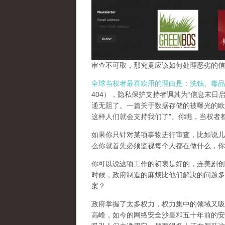
审查不可取，那究竟应该如何处理恶劣的信
全球当权者最喜欢用的理由是：洗钱、毒品
404），隐私保护支持者讽其为“信息末日
通无阻了。一篇关于数据存储的被曝光的欧
这样人们就会支持我们了”。你瞧，当权者
如果你只针对某项事物进行审查，比如说儿
么你就首先必须监视每个人都在做什么，你
你可以说这项工作的初衷是好的，连美剧创
时候，政府制造的麻烦比他们解决的问题多
案？
政府掌握了太多权力，权力集中的领域又吸
高峰，
如今的网络安全沙皇和五十年前的安