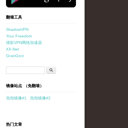
翻墙工具
ShadowVPN
Your Freedom
倩影VPN网络加速器
XX-Net
GranGorz
搜索表单
搜索
镜像站点 （免翻墙）
泡泡
镜像
#1
泡泡
镜像#2
热门文章