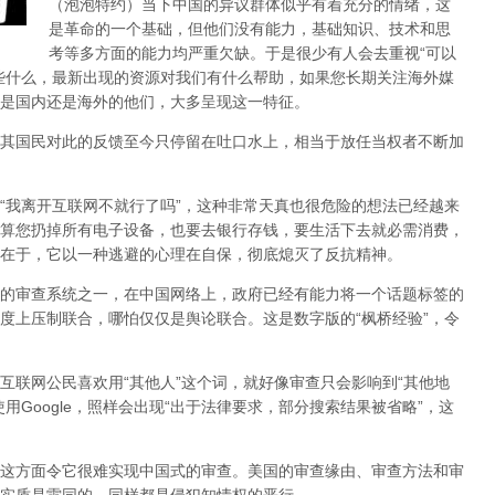
（泡泡特约）
当下中国的异议群体似乎有着充分的情绪，这
是革命的一个基础，但他们没有能力，基础知识、技术和思
考等多方面的能力均严重欠缺。于是很少有人会去重视“可以
些什么，最新出现的资源对我们有什么帮助，如果您长期关注海外媒
是国内还是海外的他们，大多呈现这一特征。
其国民对此的反馈至今只停留在吐口水上，相当于放任当权者不断加
，“我离开互联网不就行了吗”，这种非常天真也很危险的想法已经越来
算您扔掉所有电子设备，也要去银行存钱，要生活下去就必需消费，
在于，它以一种逃避的心理在自保，彻底熄灭了反抗精神。
的审查系统之一，在中国网络上，政府已经有能力将一个话题标签的
度上压制联合
，哪怕仅仅是舆论联合。这是数字版的“枫桥经验”，令
互联网公民喜欢用“其他人”这个词，就好像审查只会影响到“其他地
用Google，照样会出现“出于法律要求，部分搜索结果被省略”，这
这方面令它很难实现中国式的审查。美国的审查缘由、审查方法和审