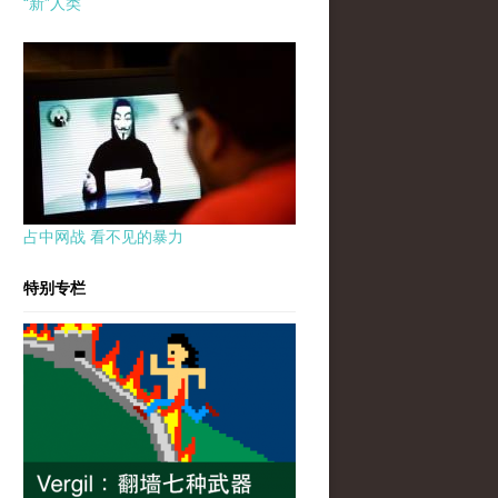
“新”人类
占中网战 看不见的暴力
特别专栏