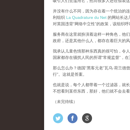
吸引人们去滥用它，然而很多人还在假装这
并没有什么不同，因为存在着一个统治的连续
利组织
La Quadrature du Net
的网站长达几个
对英国违背“网络中立性”的政策，该组织
服务商在这里就扮演着这样一种角色，他们主
政府，还是其他什么人，都存在着巨大的风
我承认儿童色情那种东西真的很可怕，令人
国家都存在骚扰人民的所谓“常规监督”，
那么怎么办？德国“黑客元老”瓦乌·荷兰德
行”。这就是答案。
也就是说，每个人都带着一个过滤器，就长
不想看到某些东西，那好，他们就不会去看
（未完待续）