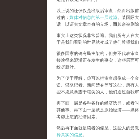
以上说的还仅仅是出版后审查，然而
出版前
过的：
媒体对信息的第一层过滤
。某国际大
话，以证实文章本身的立场，而其余被删除
事实上这类状况非常普遍。我们所有人在大
于是我们看到的世界就变成了他们希望我们
很多国家的确有民主架构，但并不代表审查
接途径来混淆正在发生的事实，这些层面可
绞尽脑汁。
为了便于理解，你可以把审查想像成一个金
讼、谋杀记者、新闻禁令等等这些，所有人
些不愿意暴露于塔尖的人，他们通过自我审
再下面一层是各种各样的经济诱导，或者叫
其他事。再下面一层就是原始经济——媒体
考虑上层的经济因素。
然后再下面就是读者的偏见，这些人的受教
释真实的信息
。