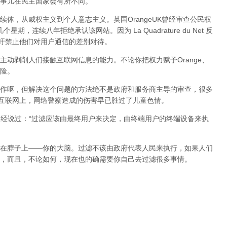
事儿在民主国家会有所不同。
体，从威权主义到个人意志主义。英国OrangeUK曾经审查公民权
星期，连续八年拒绝承认该网站。因为 La Quadrature du Net 反
呼吁禁止他们对用户通信的差别对待。
动剥削人们接触互联网信息的能力。不论你把权力赋予Orange、
险。
作呕，但
解决这个问题的方法绝不是政府和服务商主导的审查，很多
在互联网上，网络警察造成的伤害早已胜过了儿童色情。
曾经说过：“过滤应该由最终用户来决定，由终端用户的终端设备来执
在脖子上——你的大脑。过滤不该由政府代表人民来执行，如果人们
，而且，不论如何，现在也的确需要你自己去过滤很多事情。