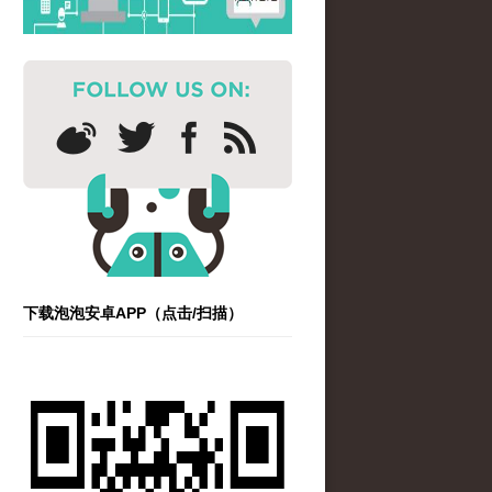
下载泡泡安卓APP（点击/扫描）