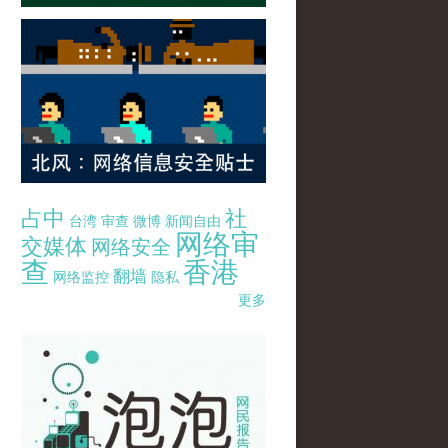
占中
社
台湾
审查
微博
新闻自由
网络审
交媒体
网络安全
查
香港
翻墙
网络监控
隐私
更多
pao-pao-banner-mirror-site-120814.jpg