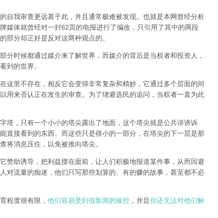
的自我审查更远甚于此，并且通常极难被发现。
也就是本网曾经分析
牌媒体就曾经对一封62页的电报进行了编改，只引用了其中的两段
的部分却正好是反对这两种观点的。
部分时候都通过媒介来了解世界，而媒介的背后是当权者和投资人，
看到的世界。
在这里不存在，相反它会变得非常复杂和精妙，它通过多个层面的间
以用来否认正在发生的审查。为了绕避选民的追问，当权者一直为此
字塔，只有一个小小的塔尖露出了地面，这个塔尖就是公共诽谤诉
能直接看到的东西。而这些只是很小的一部分，在塔尖的下一层是那
查将消息压住，以免被推向塔尖。
它赞助诱导，把利益摆在面前，让人们积极地报道某件事，从而回避
人对流量的痴迷，他们只写那些划算的、有的赚的故事，甚至都不必
育程度很有限，
他们容易受到假新闻的操控
，并且
你还无法对他们解