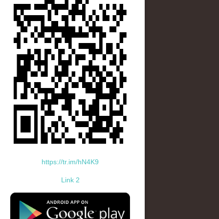
https://tr.im/hN4K9
Link 2
standard-icon-googleplay-app-store.png