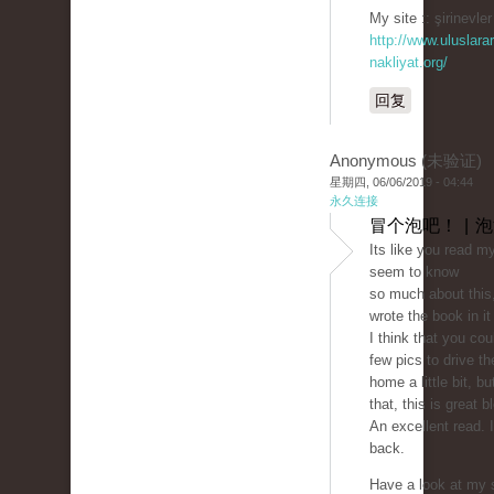
My site :: şirinevler
http://www.uluslarar
nakliyat.org/
回复
Anonymous (未验证)
星期四, 06/06/2019 - 04:44
永久连接
冒个泡吧！ | 
Its like you read m
seem to know
so much about this,
wrote the book in i
I think that you cou
few pics to drive 
home a little bit, bu
that, this is great b
An excellent read. I'
back.
Have a look at my s