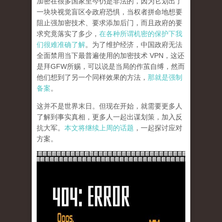
加密在很多国家至今仍是非法的，因为它划出了
一块块视觉盲区令政府恐惧，当权者拼命地想要
阻止强加密技术、要求添加后门，而且政府的要
求究竟落实了多少，
在各种所谓机密的保护下我
们很难准确了解
。为了维护经济，中国政府无法
全面禁用当下最普遍使用的加密技术 VPN，这还
是拜GFW所赐，可以说是当局的作茧自缚，然而
他们想到了另一个同样效果的方法，
那就是强制
备案
。
这并不是世界末日。但现在开始，就需要更多人
了解到事实真相，更多人一起出谋划策，加入反
抗大军。
本文将继续上周的话题
，一起探讨应对
方案。