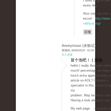
I used to go to see 
every day.
Also visit my site: ş
escort -
http://www.
nakliyat.org/
回复
Anonymous (未验证)
星期四, 06/06/2019 - 02:26
永久连接
冒个泡吧！ | 泡泡
hello!,I really like your writi
much! percentage we keep 
touch extra approximately y
article on AOL? I require a
specialist in this house to r
my
problem. May be that's you!
Having a look ahead to see 
My web page ... şirinevler e