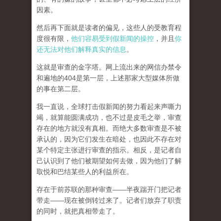
因素。
然后再下面就是读者的偏见，这些人的受教育程
度很有限，
他们容易受到假新闻的操控
，并且
你
还无法对他们解释真实的信息
。
这就是审查的金字塔。网上流出来的网信办禁令
和遍地的404是第一层，上述那家大型媒体所做
的事在第二层。
我一直说，全球打击假新闻的努力看起来声嘶力
竭，就算能圆满成功，也不过是皮毛之举，审查
存在的地方就没有真相。而
绝大多数审查是不被
承认的，因为它们发生在暗处，也因此不存在对
某个特定主张进行审查的指示。相反，是记者自
己认识到了他们被期望如何去做，因为他们了解
取悦和巴结某些人的利益所在。
存在于前苏联的那种审查——半夜踹开门把记者
带走——现在被倒转过来了。记者们放弃了职责
的同时，就把真相带走了。