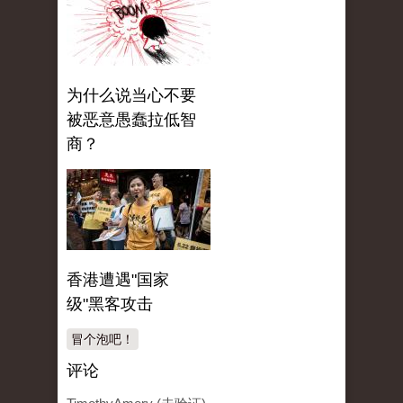
为什么说当心不要
被恶意愚蠢拉低智
商？
香港遭遇"国家
级"黑客攻击
冒个泡吧！
评论