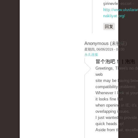
şirinevler escort -
http://www.uluslarar
nakliyat.org/
回复
Anonymous (未验证)
星期四, 06/06/2019 - 04:00
永久连接
冒个泡吧！ | 泡泡
Greetings, There's no d
web
site may be having bro
compatibility problems.
Whenever I look at your 
it looks fine but
when opening in IE, it'
overlapping issues.
I just wanted to provide
quick heads up!
Aside from that, excelle