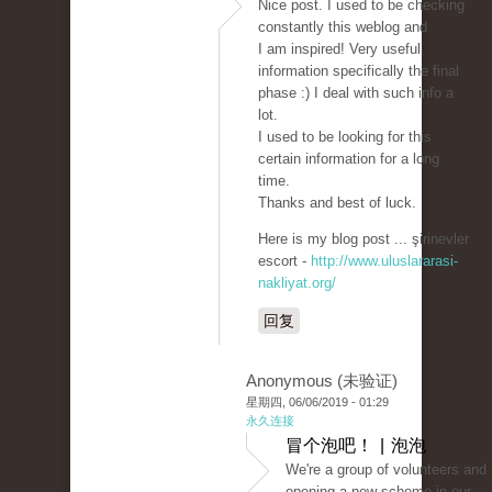
Nice post. I used to be checking
constantly this weblog and
I am inspired! Very useful
information specifically the final
phase :) I deal with such info a
lot.
I used to be looking for this
certain information for a long
time.
Thanks and best of luck.
Here is my blog post ... şirinevler
escort -
http://www.uluslararasi-
nakliyat.org/
回复
Anonymous (未验证)
星期四, 06/06/2019 - 01:29
永久连接
冒个泡吧！ | 泡泡
We're a group of volunteers and
opening a new scheme in our