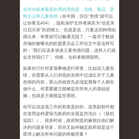
全球当权者最喜欢用的理由是：洗钱、毒品、恐
怖主义和儿童色情
（在中国，仅仅“色情”就可以
让你看见404），隐私保护支持者讽其为“信息末
日启示录”的四骑士。也就是说，只要这四种理由
摆出来，审查就可以畅通无阻了。一篇关于数据
存储的被曝光的欧盟委员会工作论文中是这样写
的：“我们应该多谈谈儿童色情问题，这样人们就
会支持我们了”。你瞧，当权者都很聪明。
如果你只针对某项事物进行审查，比如说儿童色
情，你需要从人们浏览的东西中过滤出关于儿童
色情的内容，那么你就首先必须监视每个人都在
做什么，你需要建立能够监控所有人的基础设
施，也就是大规模监控系统。
你可以说这项工作的初衷是好的，连美剧创作都
在使用这种逻辑为政府的全面监控洗白（《疑犯
追踪》）。
很多时候，政府制造的麻烦比他们解
决的问题多得多，而你又如何确定政府就是这个
星球上解决所有问题的终极答案？