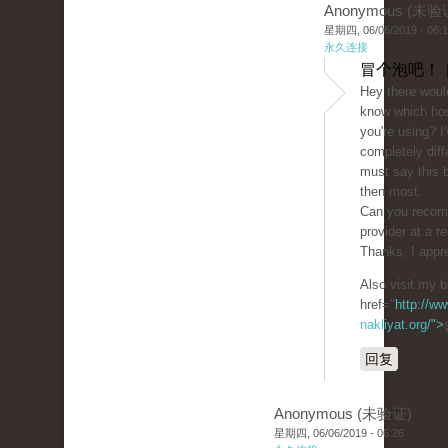
Anonymous (未验
星期四, 06/06/2019 - 06:
永久连接
冒个泡吧！ 
Hey there woul
know which ho
you're using? I
completely diff
must say this b
then most.
Can you recom
provider at a r
Thanks, I appre
Also visit my b
href="
http://ww
nakliyat.org/">
回复
Anonymous (未验证)
星期四, 06/06/2019 - 06:26