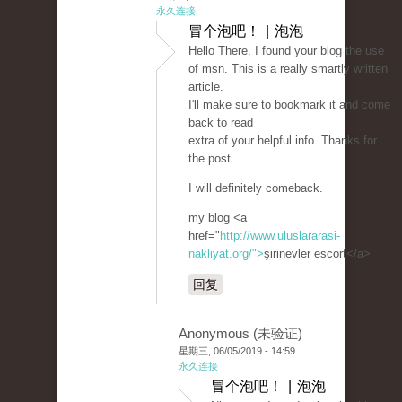
永久连接
冒个泡吧！ | 泡泡
Hello There. I found your blog the use
of msn. This is a really smartly written
article.
I'll make sure to bookmark it and come
back to read
extra of your helpful info. Thanks for
the post.
I will definitely comeback.
my blog <a
href="
http://www.uluslararasi-
nakliyat.org/">
şirinevler escort</a>
回复
Anonymous (未验证)
星期三, 06/05/2019 - 14:59
永久连接
冒个泡吧！ | 泡泡