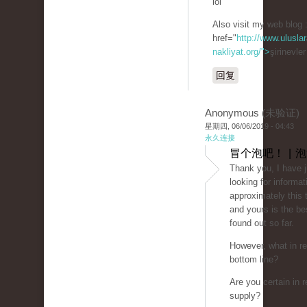
lol
Also visit my web blog 
href="
http://www.uluslar
nakliyat.org/">
şirinevle
回复
Anonymous (未验证)
星期四, 06/06/2019 - 04:43
永久连接
冒个泡吧！ | 
Thank you, I have 
looking for informat
approximately this 
and yours is the be
found out so far.
However, what in re
bottom line?
Are you certain in r
supply?