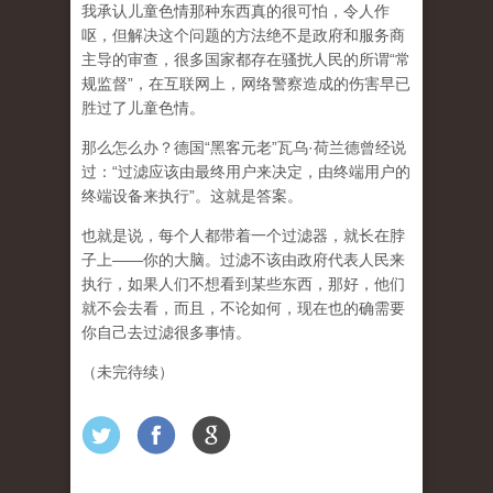
我承认儿童色情那种东西真的很可怕，令人作
呕，但
解决这个问题的方法绝不是政府和服务商
主导的审查，很多国家都存在骚扰人民的所谓“常
规监督”，在互联网上，网络警察造成的伤害早已
胜过了儿童色情。
那么怎么办？德国“黑客元老”瓦乌·荷兰德曾经说
过：“过滤应该由最终用户来决定，由终端用户的
终端设备来执行”。这就是答案。
也就是说，每个人都带着一个过滤器，就长在脖
子上——你的大脑。过滤不该由政府代表人民来
执行，如果人们不想看到某些东西，那好，他们
就不会去看，而且，不论如何，现在也的确需要
你自己去过滤很多事情。
（未完待续）