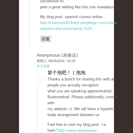
uncommon to
peer a great weblog like this one nowadays..
My blog post: spanish course online -
http://christian3t24okj6.ampblogs.com/a-few-
reasons-why-used-family-SUV-...
回复
Anonymous (未验证)
星期三, 06/05/2019 - 01:20
永久连接
冒个泡吧！ | 泡泡
Thanks a bunch for sharing this with all
people you actually recognize
what you are speaking approximately!
Bookmarked. Please additionally consult
with
my website =). We will have a hyperlink
trade arrangement between us
Feel free to visit my blog post; <a
href="
http://www.uluslararasi-