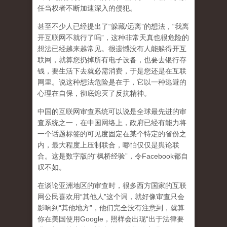
任当权者不断加速深入的侵犯。
甚至不少人已经提出了“躲藏/远离”的想法，“我离
开互联网不就行了吗”，这种非常天真也很危险的
想法已经越来越常见。很遗憾没有人能躲得开互
联网，就算您扔掉所有电子设备，也要去银行存
钱，要生活下去就必需消费，于是您还是在互联
网里。说这种想法危险是在于，它以一种逃避的
心理在自保，彻底熄灭了反抗精神。
中国的互联网审查系统可以说是全球最先进的审
查系统之一，在中国网络上，政府已经有能力将
一个话题标签的可见度固定在某个特定的省份之
内，最大程度上压制联合
，哪怕仅仅是舆论联
合。这是数字版的“枫桥经验”，令Facebook都自
叹不如。
在谈论亚洲地区的审查时，很多西方国家的互联
网公民喜欢用“其他人”这个词，就好像审查只会
影响到“其他地方”，他们完全没有注意到，
就算
你在美国使用Google，照样会出现“出于法律要