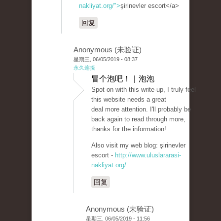
nakliyat.org/">
şirinevler escort</a>
回复
Anonymous (未验证)
星期三, 06/05/2019 - 08:37
永久连接
冒个泡吧！ | 泡泡
Spot on with this write-up, I truly feel
this website needs a great
deal more attention. I'll probably be
back again to read through more,
thanks for the information!
Also visit my web blog: şirinevler
escort -
http://www.uluslararasi-
nakliyat.org/
回复
Anonymous (未验证)
星期三, 06/05/2019 - 11:56