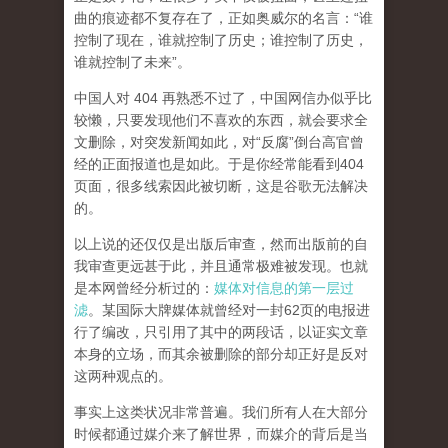
曲的痕迹都不复存在了，正如奥威尔的名言：“谁
控制了现在，谁就控制了历史；谁控制了历史，
谁就控制了未来”。
中国人对 404 再熟悉不过了，中国网信办似乎比
较懒，只要发现他们不喜欢的东西，就会要求全
文删除，对突发新闻如此，对“反腐”倒台高官曾
经的正面报道也是如此。于是你经常能看到404
页面，
很多线索因此被切断，这是谷歌无法解决
的。
以上说的还仅仅是出版后审查，然而
出版前的自
我审查更远甚于此，并且通常极难被发现。
也就
是本网曾经分析过的：
媒体对信息的第一层过
滤
。某国际大牌媒体就曾经对一封62页的电报进
行了编改，只引用了其中的两段话，以证实文章
本身的立场，而其余被删除的部分却正好是反对
这两种观点的。
事实上这类状况非常普遍。我们所有人在大部分
时候都通过媒介来了解世界，而媒介的背后是当