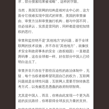
求，部分搜索结果被省略”，这样的字眼。
当然，美国互联网的结构是相对去中心的，这方
面令它很难实现中国式的审查。美国的审查缘
由、审查方法和审查施行机构，都与中国不同，
但必须承认，
实质是雷同的，同样都是侵犯知情
权的恶行。
审查和监控绝不是“其他地方”的问题，基于全球
联网的技术设施，并不存在“其他地方”，就像技
术安全和政府事务的安全（政权稳固）一直都是
两码事，这在全球都一样。好在部分中国人已经
明白这点了。
审查并非只存在于那些压迫性的政治体制中，无
疑，每个当权者都希望巩固自己的权力，互联网
问题就是全球性问题，互联网人需要尽快转换思
考方式，以免被恶意愚蠢的政府削弱智商
。
尤其是中国人，而且，你将由此发现一个更为高
超的反抗路径，你将获得全球反抗力量的支持。