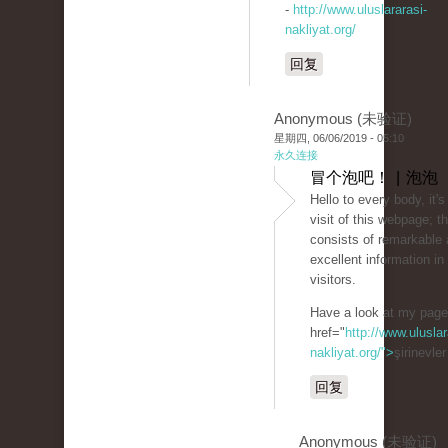
-
http://www.uluslararasi-
nakliyat.org/
回复
Anonymous (未验证)
星期四, 06/06/2019 - 05:10
永久连接
冒个泡吧！ | 泡泡
Hello to every body, it's
visit of this webpage; 
consists of remarkable 
excellent information in 
visitors.
Have a look at my pag
href="
http://www.uluslar
nakliyat.org/">
şirinevle
回复
Anonymous (未验证)