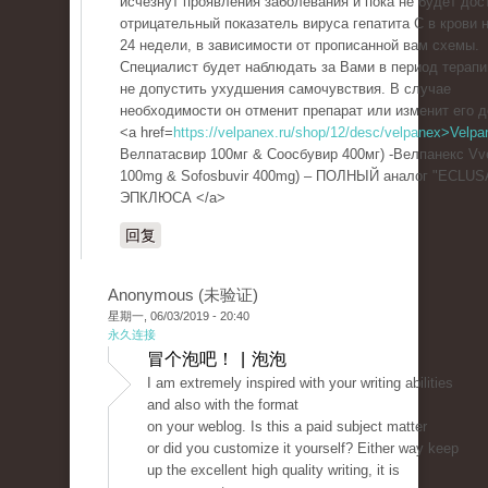
исчезнут проявления заболевания и пока не будет дос
отрицательный показатель вируса гепатита С в крови н
24 недели, в зависимости от прописанной вам схемы.
Специалист будет наблюдать за Вами в период терапи
не допустить ухудшения самочувствия. В случае
необходимости он отменит препарат или изменит его д
<a href=
https://velpanex.ru/shop/12/desc/velpanex>Velpa
Велпатасвир 100мг & Соосбувир 400мг) -Велпанекс Vve
100mg & Sofosbuvir 400mg) – ПОЛНЫЙ аналог "ECLUS
ЭПКЛЮСА </a>
回复
Anonymous (未验证)
星期一, 06/03/2019 - 20:40
永久连接
冒个泡吧！ | 泡泡
I am extremely inspired with your writing abilities
and also with the format
on your weblog. Is this a paid subject matter
or did you customize it yourself? Either way keep
up the excellent high quality writing, it is