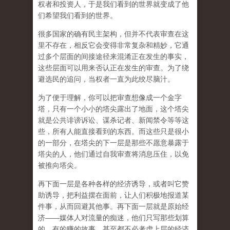
权者和投资人，于是我们看到的世界就变成了他
们希望我们看到的世界。
很多国家的确有民主架构，但并不代表审查在这
里不存在，相反它会变得非常复杂和精妙，它通
过多个层面的间接途径来混淆正在发生的事实，
这些层面可以用来否认正在发生的审查。为了绕
避选民的追问，当权者一直为此绞尽脑汁。
为了便于理解，你可以把审查想像成一个金字
塔，只有一个小小的塔尖露出了地面，这个塔尖
就是公共诽谤诉讼、谋杀记者、新闻禁令等等这
些，所有人能直接看到的东西。而这些只是很小
的一部分，在塔尖的下一层是那些不愿意暴露于
塔尖的人，他们通过自我审查将消息压住，以免
被推向塔尖。
再下面一层是各种各样的经济诱导，或者叫它赞
助诱导，把利益摆在面前，让人们积极地报道某
件事，从而回避其他事。再下面一层就是原始经
济——媒体人对流量的痴迷，他们只写那些划算
的、有的赚的故事，甚至都不必考虑上层的经济