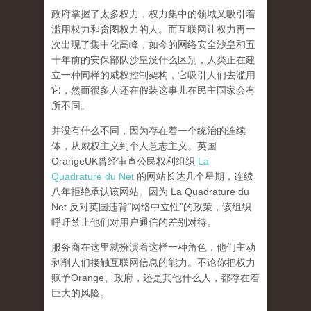
政府掌握了太多权力，权力集中的领域又吸引着
滥用权力和贪图权力的人。而互联网让权力再一
次出现了集中化高峰，
如今的网络安全沙皇和五
十年前的安保部队沙皇没什么区别，人类正在建
立一种同样的威权控制架构，它吸引人们去滥用
它，然而很多人还在假装这事儿在民主国家会有
所不同。
并没有什么不同，因为存在着一个统治的连续
体，从威权主义到个人意志主义。英国
OrangeUK曾经审查公民权利组织
La
Quadrature du Net
的网站长达几个星期，连续
八年拒绝承认该网站。因为 La Quadrature du
Net 反对英国违背“网络中立性”的政策，该组织
呼吁禁止他们对用户通信的差别对待。
服务商在这里就扮演着这样一种角色，他们主动
剥削人们接触互联网信息的能力。不论你把权力
赋予Orange、政府，还是其他什么人，都存在着
巨大的风险。