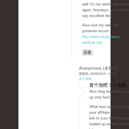
well I'm not writing all that o
again. Anyways, just wanted
say excellent blog!
Also visit my web-site ::
şirinevler escort -
http://www.uluslararasi-
nakliyat.org/
回复
Anonymous (未验证)
星期四, 06/06/2019 - 03:59
永久连接
冒个泡吧！ | 泡泡
Nice blog here! Also yo
up very fast!
What host are you usin
your affiliate
link to your host? I wis
loaded up as fast as yo