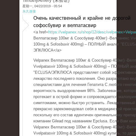
TimothyAmery (未验证)
星期一, 04/22/2019 - 05:54
永久连接
Очень качественный и крайне не дорогой
софосбувир и велпатасвир
<a href=
https://velpanex.ru/shop/12/desc/velpanex>Velpa
Велпатасвир 100мг & Соосбувир 400мг) -Велпанекс Vve
100mg & Sofosbuvir 400mg) – ПОЛНЫЙ аналог "ECLUS
ЭПКЛЮСА</a>
Velpanex Велпатасвир 100мг & Соосбувир 400мг) -Вел
Vvelpatasvir 100mg & Sofosbuvir 400mg) – ПОЛНЫЙ ан
"ECLUSA/ЭПКЛЮСА представляет собой эффективно
лекарство последнего поколения. Оно разработано в
специалистами для лечения Гепатита С любого геноти
вероятность выздоровления 98%. Заболевание, котор
протекает в острой форме и сопровождается малопри
симптомами, можно быстро устранить. Лекарственный
прекрасно зарекомендовал себя в медицинской практи
поскольку его состав идентичен оригинальному препар
компании Gilead под названием Epclusa. Если Вам не
Velpanex Велпатасвир 100мг & Соосбувир 400мг) -Вел
Vvelpatasvir 100mg & Sofosbuvir 400mg) купить, то дел