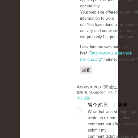
community.
Your web site offered us with hel
information to work
on. You have done an impressiv
activity and our whole communit
will probably be grateful to you.
Look into my web page: <a
href="
http://www.uluslararasi-
nakliyat.org/">
şirinevler escort<
回复
Anonymous (未验证)
星期四, 06/06/2019 - 02:17
永久连接
冒个泡吧！ | 泡泡
Wow that was strange. I jus
wrote an extremely long
comment but after I clicked
submit my
comment didn't appear. Grrrr