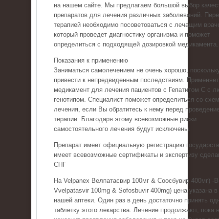
на нашем сайте. Мы предлагаем большой выбор качес
препаратов для лечения различных заболеваний. Пер
терапией необходимо посоветоваться с лечащим врач
который проведет диагностику организма и поможет
определиться с подходящей дозировкой медикамента.
Показания к применению
Заниматься самолечением не очень хорошо, поскольку
привести к непредвиденным последствиям. Применяе
медикамент для лечения пациентов с Гепатитом С с 
генотипом. Специалист поможет определиться со схе
лечения, если Вы обратитесь к нему перед проведени
терапии. Благодаря этому всевозможные риски
самостоятельного лечения будут исключены.
Препарат имеет официальную регистрацию государств
имеет всевозможные сертификаты и экспертизу сдела
СНГ
На Velpanex Велпатасвир 100мг & Соосбувир 400мг) -
Vvelpatasvir 100mg & Sofosbuvir 400mg) цена указана в
нашей аптеки. Один раз в день достаточно принять од
таблетку этого лекарства. Лечение продолжают, пока 