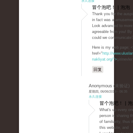
永久连接
冒个泡吧！ | 泡泡
Thank you for the auspic
in fact was a amusemen
Look advanced to more
agreeable from you! By
could we communicate
Here is my web page; 
href="
http://www.uluslar
nakliyat.org/">
şirinevle
回复
Anonymous (未验证)
星期四, 06/06/2019 - 06:35
永久连接
冒个泡吧！ | 
What's up every on
person is sharing t
of familiarity, thus i
this website, and