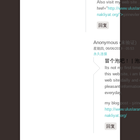
Also visit my web site .
href="
http://www.uluslar
nakliyat.org/">
şirinevle
回复
Anonymous (未验证)
星期四, 06/06/2019 - 05:53
永久连接
冒个泡吧！ | 
Its not my first time
this web site, i am 
web site dailly and 
pleasant informatio
everyday.
my blog post - şirin
http://www.uluslarar
nakliyat.org/
回复