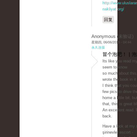
http://www.uluslarar
nakliyat.org/
回复
Anonymous (未验证)
星期四, 06/06/2019 - 04:44
永久连接
冒个泡吧！ | 
Its like you read m
seem to know
so much about this,
wrote the book in i
I think that you cou
few pics to drive 
home a little bit, bu
that, this is great b
An excellent read. I'
back.
Have a look at my s
şirinevler escort -