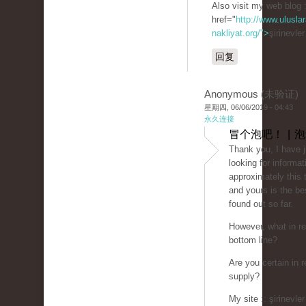
Also visit my web blog 
href="
http://www.uluslar
nakliyat.org/">
şirinevle
回复
Anonymous (未验证)
星期四, 06/06/2019 - 04:43
永久连接
冒个泡吧！ | 
Thank you, I have 
looking for informat
approximately this 
and yours is the be
found out so far.
However, what in re
bottom line?
Are you certain in r
supply?
My site :: şirinevler