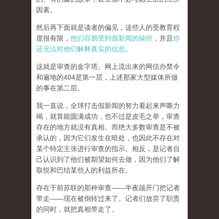
因素。
然后再下面就是读者的偏见，这些人的受教育程
度很有限，
他们容易受到假新闻的操控
，并且
你
还无法对他们解释真实的信息
。
这就是审查的金字塔。网上流出来的网信办禁令
和遍地的404是第一层，上述那家大型媒体所做
的事在第二层。
我一直说，全球打击假新闻的努力看起来声嘶力
竭，就算能圆满成功，也不过是皮毛之举，审查
存在的地方就没有真相。而
绝大多数审查是不被
承认的，因为它们发生在暗处，也因此不存在对
某个特定主张进行审查的指示。相反，是记者自
己认识到了他们被期望如何去做，因为他们了解
取悦和巴结某些人的利益所在。
存在于前苏联的那种审查——半夜踹开门把记者
带走——现在被倒转过来了。记者们放弃了职责
的同时，就把真相带走了。