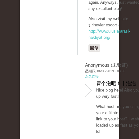
again. Anyways, just wanted
say excellent blog!
Also visit my web-site ::
şirinevler escort -
http://www.uluslararasi-
nakliyat.org/
回复
Anonymous (未验证)
星期四, 06/06/2019 - 03:59
永久连接
冒个泡吧！ | 泡泡
Nice blog here! Also yo
up very fast!
What host are you usin
your affiliate
link to your host? I wis
loaded up as fast as yo
lol