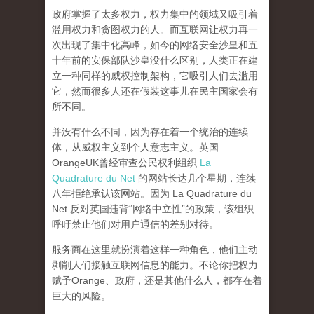
政府掌握了太多权力，权力集中的领域又吸引着
滥用权力和贪图权力的人。而互联网让权力再一
次出现了集中化高峰，
如今的网络安全沙皇和五
十年前的安保部队沙皇没什么区别，人类正在建
立一种同样的威权控制架构，它吸引人们去滥用
它，然而很多人还在假装这事儿在民主国家会有
所不同。
并没有什么不同，因为存在着一个统治的连续
体，从威权主义到个人意志主义。英国
OrangeUK曾经审查公民权利组织
La
Quadrature du Net
的网站长达几个星期，连续
八年拒绝承认该网站。因为 La Quadrature du
Net 反对英国违背“网络中立性”的政策，该组织
呼吁禁止他们对用户通信的差别对待。
服务商在这里就扮演着这样一种角色，他们主动
剥削人们接触互联网信息的能力。不论你把权力
赋予Orange、政府，还是其他什么人，都存在着
巨大的风险。