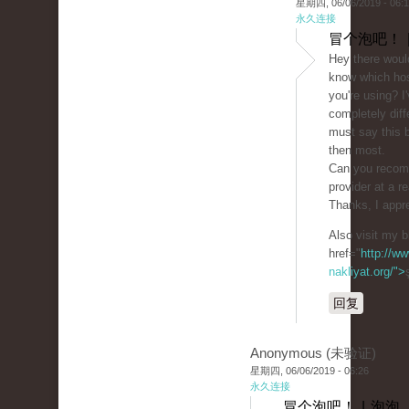
星期四, 06/06/2019 - 06:
永久连接
冒个泡吧！ 
Hey there woul
know which ho
you're using? I
completely diff
must say this b
then most.
Can you recom
provider at a r
Thanks, I appre
Also visit my b
href="
http://ww
nakliyat.org/">
回复
Anonymous (未验证)
星期四, 06/06/2019 - 06:26
永久连接
冒个泡吧！ | 泡泡