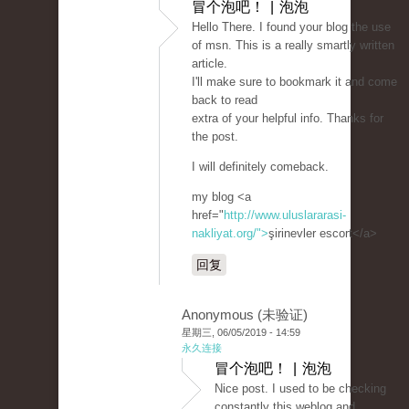
冒个泡吧！ | 泡泡
Hello There. I found your blog the use
of msn. This is a really smartly written
article.
I'll make sure to bookmark it and come
back to read
extra of your helpful info. Thanks for
the post.
I will definitely comeback.
my blog <a
href="
http://www.uluslararasi-
nakliyat.org/">
şirinevler escort</a>
回复
Anonymous (未验证)
星期三, 06/05/2019 - 14:59
永久连接
冒个泡吧！ | 泡泡
Nice post. I used to be checking
constantly this weblog and