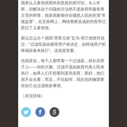
我承认儿童色情那种东西真的很可怕，令人作
呕，但
解决这个问题的方法绝不是政府和服务商
主导的审查，很多国家都存在骚扰人民的所谓“常
规监督”，在互联网上，网络警察造成的伤害早已
胜过了儿童色情。
那么怎么办？德国“黑客元老”瓦乌·荷兰德曾经说
过：“过滤应该由最终用户来决定，由终端用户的
终端设备来执行”。这就是答案。
也就是说，每个人都带着一个过滤器，就长在脖
子上——你的大脑。过滤不该由政府代表人民来
执行，如果人们不想看到某些东西，那好，他们
就不会去看，而且，不论如何，现在也的确需要
你自己去过滤很多事情。
（未完待续）