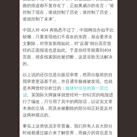
曲的痕迹都不复存在了，正如奥威尔的名言：“谁
控制了现在，谁就控制了历史；谁控制了历史，
谁就控制了未来”。
中国人对 404 再熟悉不过了，中国网信办似乎比
较懒，只要发现他们不喜欢的东西，就会要求全
文删除，对突发新闻如此，对“反腐”倒台高官曾
经的正面报道也是如此。于是你经常能看到404
页面，
很多线索因此被切断，这是谷歌无法解决
的。
以上说的还仅仅是出版后审查，然而
出版前的自
我审查更远甚于此，并且通常极难被发现。
也就
是本网曾经分析过的：
媒体对信息的第一层过
滤
。某国际大牌媒体就曾经对一封62页的电报进
行了编改，只引用了其中的两段话，以证实文章
本身的立场，而其余被删除的部分却正好是反对
这两种观点的。
事实上这类状况非常普遍。我们所有人在大部分
时候都通过媒介来了解世界，而媒介的背后是当