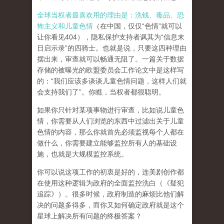
全球当权者最喜欢用的理由是：洗钱、毒品、恐
怖主义和儿童色情
（在中国，仅仅“色情”就可以
让你看见404），隐私保护支持者讽其为“信息末
日启示录”的四骑士。也就是说，只要这四种理由
摆出来，审查就可以畅通无阻了。一篇关于数据
存储的被曝光的欧盟委员会工作论文中是这样写
的：“我们应该多谈谈儿童色情问题，这样人们就
会支持我们了”。你瞧，当权者都很聪明。
如果你只针对某项事物进行审查，比如说儿童色
情，你需要从人们浏览的东西中过滤出关于儿童
色情的内容，那么你就首先必须监视每个人都在
做什么，你需要建立能够监控所有人的基础设
施，也就是大规模监控系统。
你可以说这项工作的初衷是好的，连美剧创作都
在使用这种逻辑为政府的全面监控洗白（《疑犯
追踪》）。
很多时候，政府制造的麻烦比他们解
决的问题多得多，而你又如何确定政府就是这个
星球上解决所有问题的终极答案？