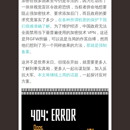
加密在很多国家至今仍是非法的，因为它划出了
一块块视觉盲区令政府恐惧，当权者拼命地想要
阻止强加密技术、要求添加后门，而且政府的要
求究竟落实了多少，
在各种所谓机密的保护下我
们很难准确了解
。为了维护经济，中国政府无法
全面禁用当下最普遍使用的加密技术 VPN，这还
是拜GFW所赐，可以说是当局的作茧自缚，然而
他们想到了另一个同样效果的方法，
那就是强制
备案
。
这并不是世界末日。但现在开始，就需要更多人
了解到事实真相，更多人一起出谋划策，加入反
抗大军。
本文将继续上周的话题
，一起探讨应对
方案。