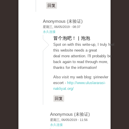
回复
Anonymous (未验证)
星期三, 06/05/2019 - 08:37
永久连接
冒个泡吧！ | 泡泡
Spot on with this write-up, I truly feel
this website needs a great
deal more attention. I'll probably be
back again to read through more,
thanks for the information!
Also visit my web blog: şirinevler
escort -
http://www.uluslararasi-
nakliyat.org/
回复
Anonymous (未验证)
星期三, 06/05/2019 - 11:56
永久连接