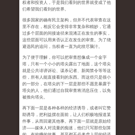
权者和投资人，于是我们看到的世界就变成了他
们希望我们看到的世界。
很多国家的确有民主架构，但并不代表审查在这
里不存在，相反它会变得非常复杂和精妙，它通
过多个层面的间接途径来混淆正在发生的事实，
这些层面可以用来否认正在发生的审查。为了绕
避选民的追问，当权者一直为此绞尽脑汁。
为了便于理解，你可以把审查想像成一个金字
塔，只有一个小小的塔尖露出了地面，这个塔尖
就是公共诽谤诉讼、谋杀记者、新闻禁令等等这
些，所有人能直接看到的东西。而这些只是很小
的一部分，在塔尖的下一层是那些不愿意暴露于
塔尖的人，他们通过自我审查将消息压住，以免
被推向塔尖。
再下面一层是各种各样的经济诱导，或者叫它赞
助诱导，把利益摆在面前，让人们积极地报道某
件事，从而回避其他事。再下面一层就是原始经
济——媒体人对流量的痴迷，他们只写那些划算
的、有的赚的故事，甚至都不必考虑上层的经济