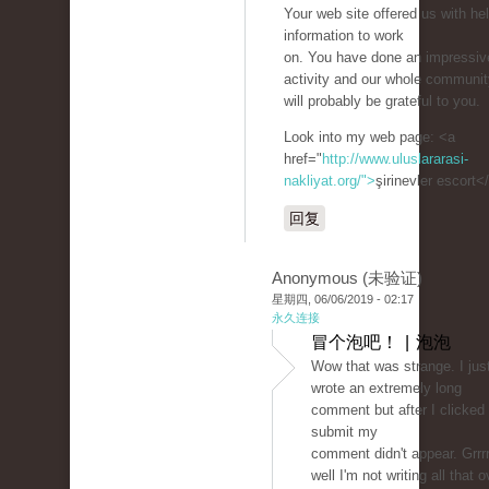
Your web site offered us with hel
information to work
on. You have done an impressiv
activity and our whole communit
will probably be grateful to you.
Look into my web page: <a
href="
http://www.uluslararasi-
nakliyat.org/">
şirinevler escort<
回复
Anonymous (未验证)
星期四, 06/06/2019 - 02:17
永久连接
冒个泡吧！ | 泡泡
Wow that was strange. I jus
wrote an extremely long
comment but after I clicked
submit my
comment didn't appear. Grrrr
well I'm not writing all that o