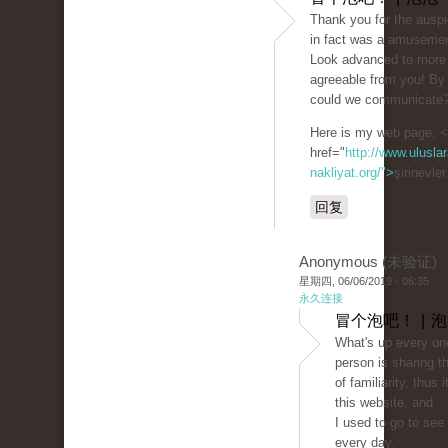
Thank you for the auspic
in fact was a amusemen
Look advanced to more
agreeable from you! By
could we communicate
Here is my web page; 
href="
http://www.uluslar
nakliyat.org/">
şirinevle
回复
Anonymous (未验证)
星期四, 06/06/2019 - 06:35
永久连接
冒个泡吧！ | 
What's up every on
person is sharing t
of familiarity, thus i
this website, and
I used to go to see 
every day.