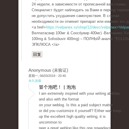
24 недели, в зависимости от прописанной вам схемы.
Специалист будет наблюдать за Вами в период терапи
не допустить ухудшения самочувствия. В случае
необходимости он отменит препарат или изменит его д
<a href=
https://velpanex.ru/shop/12/desc/velpanex>Velpa
Велпатасвир 100мг & Соосбувир 400мг) -Велпанекс Vve
100mg & Sofosbuvir 400mg) – ПОЛНЫЙ аналог "ECLUS
ЭПКЛЮСА </a>
回复
Anonymous (未验证)
星期一, 06/03/2019 - 20:40
永久连接
冒个泡吧！ | 泡泡
I am extremely inspired with your writing abilities
and also with the format
on your weblog. Is this a paid subject matter
or did you customize it yourself? Either way keep
up the excellent high quality writing, it is
uncommon to
peer a great weblog like this one nowadays..