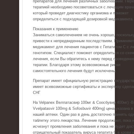
препаратов для лечения различных заболеваний. Пер
терапией необходимо посоветоваться с лечащим врач
который проведет диагностику организма и поможет
определиться с подходящей дозировкой медикамента.
Показания к применению
Заниматься самолечением не очень хорошо, поскольку
привести к непредвиденным последствиям. Применяе
медикамент для лечения пациентов с Гепатитом С с 
генотипом. Специалист поможет определиться со схе
лечения, если Вы обратитесь к нему перед проведени
терапии. Благодаря этому всевозможные риски
самостоятельного лечения будут исключены.
Препарат имеет официальную регистрацию государств
имеет всевозможные сертификаты и экспертизу сдела
СНГ
На Velpanex Велпатасвир 100мг & Соосбувир 400мг) -
Vvelpatasvir 100mg & Sofosbuvir 400mg) цена указана в
нашей аптеки. Один раз в день достаточно принять од
таблетку этого лекарства. Лечение продолжают, пока 
исчезнут проявления заболевания и пока не будет дос
отрицательный показатель вируса гепатита С в крови н