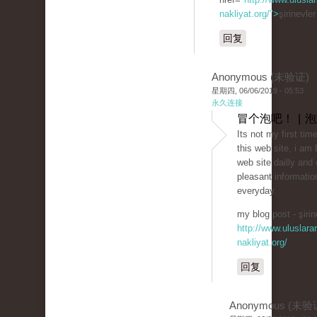
nakliyat.org/">
şirinevle
回复
Anonymous (未验证)
星期四, 06/06/2019 - 05:53
永久连接
冒个泡吧！ | 
Its not my first time
this web site, i am 
web site dailly and 
pleasant informatio
everyday.
my blog post - şirin
http://www.uluslarar
nakliyat.org/
回复
Anonymous (未验