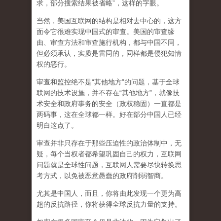
求，部分搜索结果被省略”，这样的字眼。
当然，美国互联网的结构是相对去中心的，这方
面令它很难实现中国式的审查。美国的审查缘
由、审查方法和审查施行机构，都与中国不同，
但必须承认，
实质是雷同的，同样都是侵犯知情
权的恶行。
审查和监控绝不是“其他地方”的问题，基于全球
联网的技术设施，并不存在“其他地方”，就像技
术安全和政府事务的安全（政权稳固）一直都是
两码事，这在全球都一样。好在部分中国人已经
明白这点了。
审查并非只存在于那些压迫性的政治体制中，无
疑，每个当权者都希望巩固自己的权力，互联网
问题就是全球性问题，互联网人需要尽快转换思
考方式，以免被恶意愚蠢的政府削弱智商
。
尤其是中国人，而且，你将由此发现一个更为高
超的反抗路径，你将获得全球反抗力量的支持。