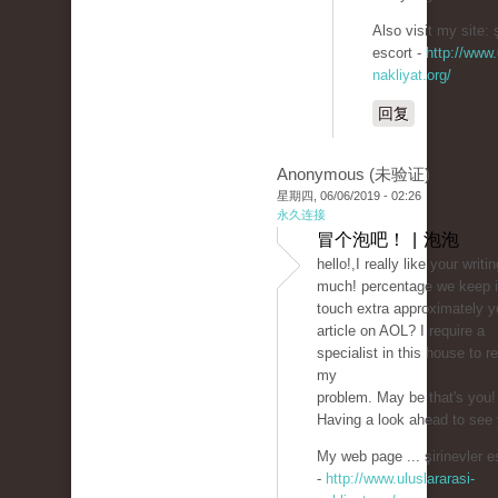
Also visit my site: ş
escort -
http://www.
nakliyat.org/
回复
Anonymous (未验证)
星期四, 06/06/2019 - 02:26
永久连接
冒个泡吧！ | 泡泡
hello!,I really like your writi
much! percentage we keep 
touch extra approximately y
article on AOL? I require a
specialist in this house to r
my
problem. May be that's you!
Having a look ahead to see 
My web page ... şirinevler e
-
http://www.uluslararasi-