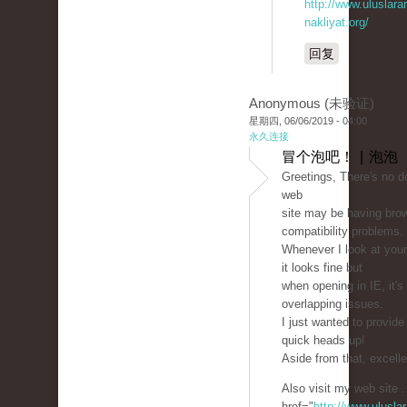
http://www.uluslarar
nakliyat.org/
回复
Anonymous (未验证)
星期四, 06/06/2019 - 04:00
永久连接
冒个泡吧！ | 泡泡
Greetings, There's no d
web
site may be having bro
compatibility problems.
Whenever I look at your 
it looks fine but
when opening in IE, it'
overlapping issues.
I just wanted to provide
quick heads up!
Aside from that, excelle
Also visit my web site .
href="
http://www.uluslar