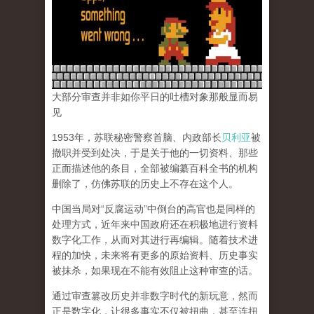
大部分审查并非如你平日的吐槽对象那般显而易
见
1953年，苏联秘密警察首脑、内政部长
贝利亚
被
撤职并受到处决，于是关于他的一切资料、那些
正面描述他的条目，全部被编纂百科全书的机构
删除了，仿佛苏联的历史上不存在这个人。
中国当局对“反腐运动”中倒台的高官也是同样的
处理方式，近年来中国政府还在积极地进行资料
数字化工作，从而对其进行再编辑。随着技术进
程的加快，未来将有更多的原始资料、历史事实
被抹杀，如果现在不能有效阻止这种审查的话。
通过审查篡改历史并非数字时代的新玩意，然而
正是数字化，让很多事实不仅被扭曲，甚至连扭