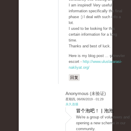
I am inspired! Very useful
information specifically the final
phase :) I deal with such info a
lot.
I used to be looking for this
certain information for a long
time.
Thanks and best of luck.
Here is my blog post ... şirinevler
escort -
http://www.uluslararasi-
nakliyat.org/
回复
Anonymous (未验证)
星期四, 06/06/2019 - 01:29
永久连接
冒个泡吧！ | 泡泡
We're a group of volunteers and
opening a new scheme in our
community.