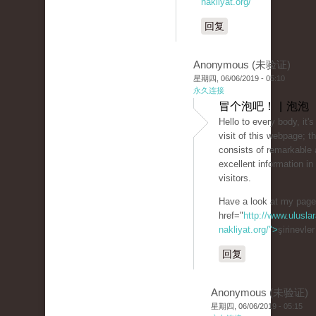
nakliyat.org/
回复
Anonymous (未验证)
星期四, 06/06/2019 - 05:10
永久连接
冒个泡吧！ | 泡泡
Hello to every body, it's
visit of this webpage; 
consists of remarkable 
excellent information in 
visitors.
Have a look at my pag
href="
http://www.uluslar
nakliyat.org/">
şirinevle
回复
Anonymous (未验证)
星期四, 06/06/2019 - 05:15