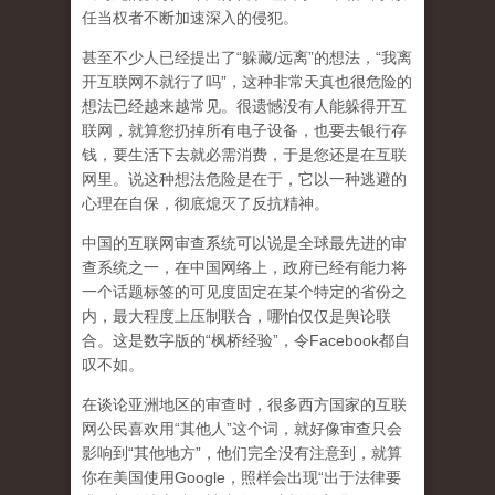
任当权者不断加速深入的侵犯。
甚至不少人已经提出了“躲藏/远离”的想法，“我离
开互联网不就行了吗”，这种非常天真也很危险的
想法已经越来越常见。很遗憾没有人能躲得开互
联网，就算您扔掉所有电子设备，也要去银行存
钱，要生活下去就必需消费，于是您还是在互联
网里。说这种想法危险是在于，它以一种逃避的
心理在自保，彻底熄灭了反抗精神。
中国的互联网审查系统可以说是全球最先进的审
查系统之一，在中国网络上，政府已经有能力将
一个话题标签的可见度固定在某个特定的省份之
内，最大程度上压制联合
，哪怕仅仅是舆论联
合。这是数字版的“枫桥经验”，令Facebook都自
叹不如。
在谈论亚洲地区的审查时，很多西方国家的互联
网公民喜欢用“其他人”这个词，就好像审查只会
影响到“其他地方”，他们完全没有注意到，
就算
你在美国使用Google，照样会出现“出于法律要