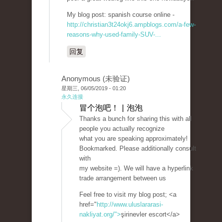
My blog post: spanish course online -
http://christian3t24okj6.ampblogs.com/a-few-
reasons-why-used-family-SUV-...
回复
Anonymous (未验证)
星期三, 06/05/2019 - 01:20
永久连接
冒个泡吧！ | 泡泡
Thanks a bunch for sharing this with all
people you actually recognize
what you are speaking approximately!
Bookmarked. Please additionally consult
with
my website =). We will have a hyperlink
trade arrangement between us
Feel free to visit my blog post; <a
href="
http://www.uluslararasi-
nakliyat.org/">
şirinevler escort</a>