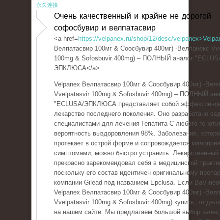
永久连接
Очень качественный и крайне не дорогой
софосбувир и велпатасвир
<a href=
https://velpanex.ru/shop/12/desc/velpanex>Velpa
Велпатасвир 100мг & Соосбувир 400мг) -Велпанекс Vve
100mg & Sofosbuvir 400mg) – ПОЛНЫЙ аналог "ECLUS
ЭПКЛЮСА</a>
Velpanex Велпатасвир 100мг & Соосбувир 400мг) -Вел
Vvelpatasvir 100mg & Sofosbuvir 400mg) – ПОЛНЫЙ ан
"ECLUSA/ЭПКЛЮСА представляет собой эффективно
лекарство последнего поколения. Оно разработано в
специалистами для лечения Гепатита С любого геноти
вероятность выздоровления 98%. Заболевание, котор
протекает в острой форме и сопровождается малопри
симптомами, можно быстро устранить. Лекарственный
прекрасно зарекомендовал себя в медицинской практи
поскольку его состав идентичен оригинальному препар
компании Gilead под названием Epclusa. Если Вам не
Velpanex Велпатасвир 100мг & Соосбувир 400мг) -Вел
Vvelpatasvir 100mg & Sofosbuvir 400mg) купить, то дел
на нашем сайте. Мы предлагаем большой выбор качес