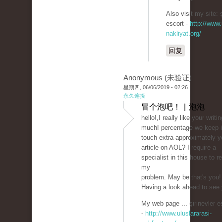
Also visit my site: ş
escort -
http://www.
nakliyat.org/
回复
Anonymous (未验证)
星期四, 06/06/2019 - 02:26
永久连接
冒个泡吧！ | 泡泡
hello!,I really like your writi
much! percentage we keep 
touch extra approximately y
article on AOL? I require a
specialist in this house to r
my
problem. May be that's you!
Having a look ahead to see 
My web page ... şirinevler e
-
http://www.uluslararasi-