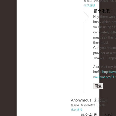
星期四, 06/06/2019 - 06:
永久连接
冒个泡吧！ 
Hey there woul
know which ho
you're using? I
completely diff
must say this b
then most.
Can you recom
provider at a r
Thanks, I appre
Also visit my b
href="
http://ww
nakliyat.org/">
回复
Anonymous (未验证)
星期四, 06/06/2019 - 06:26
永久连接
冒个泡吧！ | 泡泡