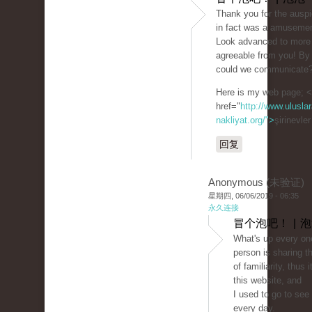
Thank you for the auspic
in fact was a amusemen
Look advanced to more
agreeable from you! By
could we communicate
Here is my web page; 
href="
http://www.uluslar
nakliyat.org/">
şirinevle
回复
Anonymous (未验证)
星期四, 06/06/2019 - 06:35
永久连接
冒个泡吧！ | 
What's up every on
person is sharing t
of familiarity, thus i
this website, and
I used to go to see 
every day.