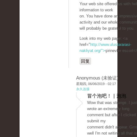
Your web site offered us with hel
information to work
on. You have done an impressiv
activity and our whole communit
will probably be grateful to you.
Look into my web page: <a
href="
http://www.uluslararasi-
nakliyat.org/">
şirinevler escort<
回复
Anonymous (未验证)
星期四, 06/06/2019 - 02:17
永久连接
冒个泡吧！ | 泡泡
Wow that was strange. I jus
wrote an extremely long
comment but after I clicked
submit my
comment didn't appear. Grrrr
well I'm not writing all that o