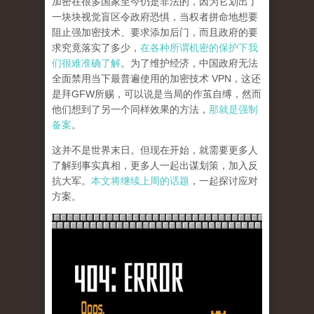
加密在很多国家至今仍是非法的，因为它划出了
一块块视觉盲区令政府恐惧，当权者拼命地想要
阻止强加密技术、要求添加后门，而且政府的要
求究竟落实了多少，
在各种所谓机密的保护下我
们很难准确了解
。为了维护经济，中国政府无法
全面禁用当下最普遍使用的加密技术 VPN，这还
是拜GFW所赐，可以说是当局的作茧自缚，然而
他们想到了另一个同样效果的方法，
那就是强制
备案
。
这并不是世界末日。但现在开始，就需要更多人
了解到事实真相，更多人一起出谋划策，加入反
抗大军。
本文将继续上周的话题
，一起探讨应对
方案。