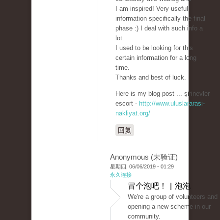
I am inspired! Very useful
information specifically the final
phase :) I deal with such info a
lot.
I used to be looking for this
certain information for a long
time.
Thanks and best of luck.
Here is my blog post ... şirinevler
escort -
http://www.uluslararasi-
nakliyat.org/
回复
Anonymous (未验证)
星期四, 06/06/2019 - 01:29
永久连接
冒个泡吧！ | 泡泡
We're a group of volunteers and
opening a new scheme in our
community.