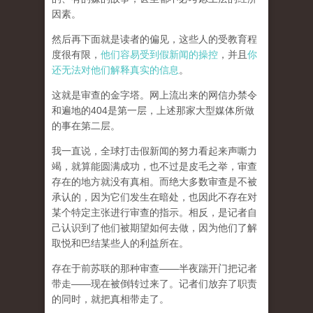
因素。
然后再下面就是读者的偏见，这些人的受教育程
度很有限，
他们容易受到假新闻的操控
，并且
你
还无法对他们解释真实的信息
。
这就是审查的金字塔。网上流出来的网信办禁令
和遍地的404是第一层，上述那家大型媒体所做
的事在第二层。
我一直说，全球打击假新闻的努力看起来声嘶力
竭，就算能圆满成功，也不过是皮毛之举，审查
存在的地方就没有真相。而
绝大多数审查是不被
承认的，因为它们发生在暗处，也因此不存在对
某个特定主张进行审查的指示。相反，是记者自
己认识到了他们被期望如何去做，因为他们了解
取悦和巴结某些人的利益所在。
存在于前苏联的那种审查——半夜踹开门把记者
带走——现在被倒转过来了。记者们放弃了职责
的同时，就把真相带走了。