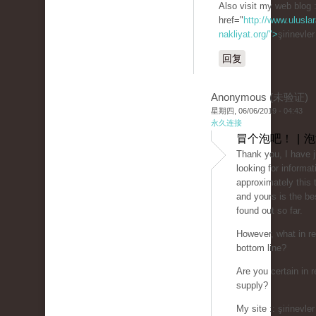
Also visit my web blog 
href="
http://www.uluslar
nakliyat.org/">
şirinevle
回复
Anonymous (未验证)
星期四, 06/06/2019 - 04:43
永久连接
冒个泡吧！ | 
Thank you, I have 
looking for informat
approximately this 
and yours is the be
found out so far.
However, what in re
bottom line?
Are you certain in r
supply?
My site :: şirinevler