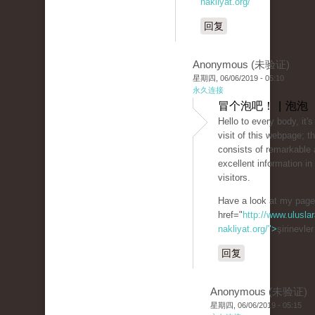
nakliyat.org/
回复
Anonymous (未验证)
星期四, 06/06/2019 - 05:10
永久连接
冒个泡吧！ | 泡泡
Hello to every body, it's
visit of this webpage; 
consists of remarkable 
excellent information in 
visitors.
Have a look at my pag
href="
http://www.uluslar
nakliyat.org/">
şirinevle
回复
Anonymous (未验证)
星期四, 06/06/2019 - 05:15