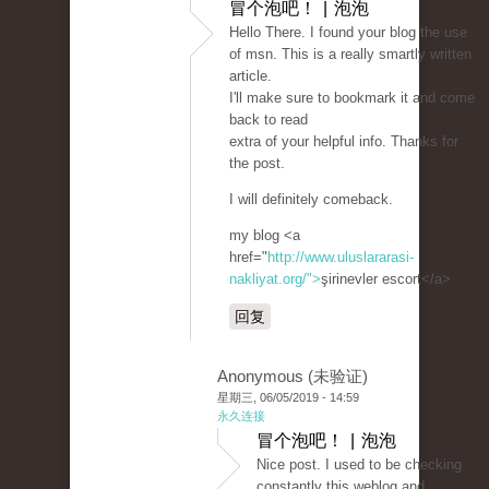
冒个泡吧！ | 泡泡
Hello There. I found your blog the use
of msn. This is a really smartly written
article.
I'll make sure to bookmark it and come
back to read
extra of your helpful info. Thanks for
the post.
I will definitely comeback.
my blog <a
href="
http://www.uluslararasi-
nakliyat.org/">
şirinevler escort</a>
回复
Anonymous (未验证)
星期三, 06/05/2019 - 14:59
永久连接
冒个泡吧！ | 泡泡
Nice post. I used to be checking
constantly this weblog and