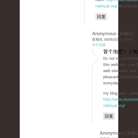
nakliyat.org/">
şirinevle
回复
Anonymous (未验证)
星期四, 06/06/2019 - 05:53
永久连接
冒个泡吧！ | 
Its not my first time
this web site, i am 
web site dailly and 
pleasant informatio
everyday.
my blog post - şirin
http://www.uluslarar
nakliyat.org/
回复
Anonymous (未验