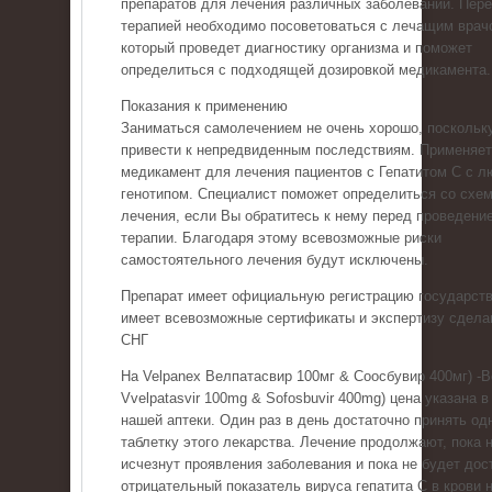
препаратов для лечения различных заболеваний. Пер
терапией необходимо посоветоваться с лечащим врач
который проведет диагностику организма и поможет
определиться с подходящей дозировкой медикамента.
Показания к применению
Заниматься самолечением не очень хорошо, поскольку
привести к непредвиденным последствиям. Применяе
медикамент для лечения пациентов с Гепатитом С с 
генотипом. Специалист поможет определиться со схе
лечения, если Вы обратитесь к нему перед проведени
терапии. Благодаря этому всевозможные риски
самостоятельного лечения будут исключены.
Препарат имеет официальную регистрацию государств
имеет всевозможные сертификаты и экспертизу сдела
СНГ
На Velpanex Велпатасвир 100мг & Соосбувир 400мг) -
Vvelpatasvir 100mg & Sofosbuvir 400mg) цена указана в
нашей аптеки. Один раз в день достаточно принять од
таблетку этого лекарства. Лечение продолжают, пока 
исчезнут проявления заболевания и пока не будет дос
отрицательный показатель вируса гепатита С в крови н