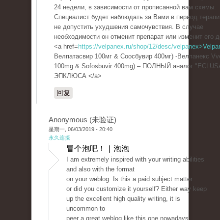
24 недели, в зависимости от прописанной вам схемы.
Специалист будет наблюдать за Вами в период терапи
не допустить ухудшения самочувствия. В случае
необходимости он отменит препарат или изменит его д
<a href=
https://velpanex.ru/shop/12/desc/velpanex>Velpa
Велпатасвир 100мг & Соосбувир 400мг) -Велпанекс Vve
100mg & Sofosbuvir 400mg) – ПОЛНЫЙ аналог "ECLUS
ЭПКЛЮСА </a>
回复
Anonymous (未验证)
星期一, 06/03/2019 - 20:40
永久连接
冒个泡吧！ | 泡泡
I am extremely inspired with your writing abilities
and also with the format
on your weblog. Is this a paid subject matter
or did you customize it yourself? Either way keep
up the excellent high quality writing, it is
uncommon to
peer a great weblog like this one nowadays..