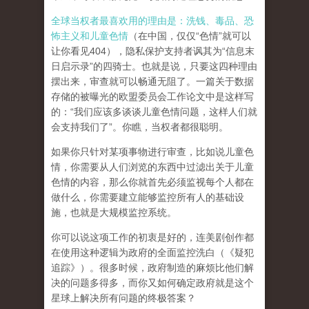
全球当权者最喜欢用的理由是：洗钱、毒品、恐
怖主义和儿童色情
（在中国，仅仅“色情”就可以
让你看见404），隐私保护支持者讽其为“信息末
日启示录”的四骑士。也就是说，只要这四种理由
摆出来，审查就可以畅通无阻了。一篇关于数据
存储的被曝光的欧盟委员会工作论文中是这样写
的：“我们应该多谈谈儿童色情问题，这样人们就
会支持我们了”。你瞧，当权者都很聪明。
如果你只针对某项事物进行审查，比如说儿童色
情，你需要从人们浏览的东西中过滤出关于儿童
色情的内容，那么你就首先必须监视每个人都在
做什么，你需要建立能够监控所有人的基础设
施，也就是大规模监控系统。
你可以说这项工作的初衷是好的，连美剧创作都
在使用这种逻辑为政府的全面监控洗白（《疑犯
追踪》）。
很多时候，政府制造的麻烦比他们解
决的问题多得多，而你又如何确定政府就是这个
星球上解决所有问题的终极答案？