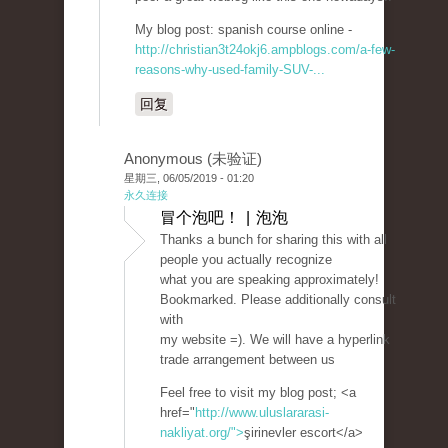
My blog post: spanish course online -
http://christian3t24okj6.ampblogs.com/a-few-
reasons-why-used-family-SUV-...
回复
Anonymous (未验证)
星期三, 06/05/2019 - 01:20
永久连接
冒个泡吧！ | 泡泡
Thanks a bunch for sharing this with all
people you actually recognize
what you are speaking approximately!
Bookmarked. Please additionally consult
with
my website =). We will have a hyperlink
trade arrangement between us
Feel free to visit my blog post; <a
href="
http://www.uluslararasi-
nakliyat.org/">
şirinevler escort</a>