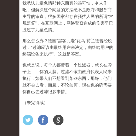
我承认儿童色情那种东西真的很可怕，令人作
呕，但
解决这个问题的方法绝不是政府和服务商
主导的审查，很多国家都存在骚扰人民的所谓“常
规监督”，在互联网上，网络警察造成的伤害早已
胜过了儿童色情。
那么怎么办？德国“黑客元老”瓦乌·荷兰德曾经说
过：“过滤应该由最终用户来决定，由终端用户的
终端设备来执行”。这就是答案。
也就是说，每个人都带着一个过滤器，就长在脖
子上——你的大脑。过滤不该由政府代表人民来
执行，如果人们不想看到某些东西，那好，他们
就不会去看，而且，不论如何，现在也的确需要
你自己去过滤很多事情。
（未完待续）