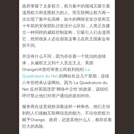
政府掌握了太多权力，权力集中的领域又吸引着
滥用权力和贪图权力的人。而互联网让权力再一
次出现了集中化高峰，
如今的网络安全沙皇和五
十年前的安保部队沙皇没什么区别，人类正在建
立一种同样的威权控制架构，它吸引人们去滥用
它，然而很多人还在假装这事儿在民主国家会有
所不同。
并没有什么不同，因为存在着一个统治的连续
体，从威权主义到个人意志主义。英国
OrangeUK曾经审查公民权利组织
La
Quadrature du Net
的网站长达几个星期，连续
八年拒绝承认该网站。因为 La Quadrature du
Net 反对英国违背“网络中立性”的政策，该组织
呼吁禁止他们对用户通信的差别对待。
服务商在这里就扮演着这样一种角色，他们主动
剥削人们接触互联网信息的能力。不论你把权力
赋予Orange、政府，还是其他什么人，都存在着
巨大的风险。