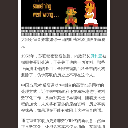
大部分审查并非如你平日的吐槽对象那般显而易
见
1953年，苏联秘密警察首脑、内政部长
贝利亚
被
撤职并受到处决，于是关于他的一切资料、那些
正面描述他的条目，全部被编纂百科全书的机构
删除了，仿佛苏联的历史上不存在这个人。
中国当局对“反腐运动”中倒台的高官也是同样的
处理方式，近年来中国政府还在积极地进行资料
数字化工作，从而对其进行再编辑。随着技术进
程的加快，未来将有更多的原始资料、历史事实
被抹杀，如果现在不能有效阻止这种审查的话。
通过审查篡改历史并非数字时代的新玩意，然而
正是数字化，让很多事实不仅被扭曲，甚至连扭