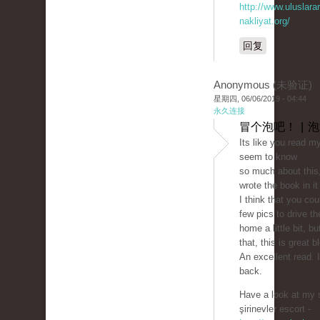
http://www.uluslarar
nakliyat.org/
回复
Anonymous (未验证)
星期四, 06/06/2019 - 04:44
永久连接
冒个泡吧！ | 
Its like you read m
seem to know
so much about this,
wrote the book in i
I think that you cou
few pics to drive 
home a little bit, bu
that, this is great b
An excellent read. I'
back.
Have a look at my s
şirinevler escort -