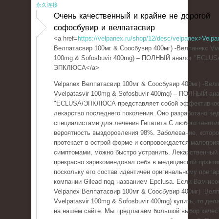
永久连接
Очень качественный и крайне не дорогой
софосбувир и велпатасвир
<a href=
https://velpanex.ru/shop/12/desc/velpanex>Velpa
Велпатасвир 100мг & Соосбувир 400мг) -Велпанекс Vve
100mg & Sofosbuvir 400mg) – ПОЛНЫЙ аналог "ECLUS
ЭПКЛЮСА</a>
Velpanex Велпатасвир 100мг & Соосбувир 400мг) -Вел
Vvelpatasvir 100mg & Sofosbuvir 400mg) – ПОЛНЫЙ ан
"ECLUSA/ЭПКЛЮСА представляет собой эффективно
лекарство последнего поколения. Оно разработано в
специалистами для лечения Гепатита С любого геноти
вероятность выздоровления 98%. Заболевание, котор
протекает в острой форме и сопровождается малопри
симптомами, можно быстро устранить. Лекарственный
прекрасно зарекомендовал себя в медицинской практи
поскольку его состав идентичен оригинальному препар
компании Gilead под названием Epclusa. Если Вам не
Velpanex Велпатасвир 100мг & Соосбувир 400мг) -Вел
Vvelpatasvir 100mg & Sofosbuvir 400mg) купить, то дел
на нашем сайте. Мы предлагаем большой выбор качес