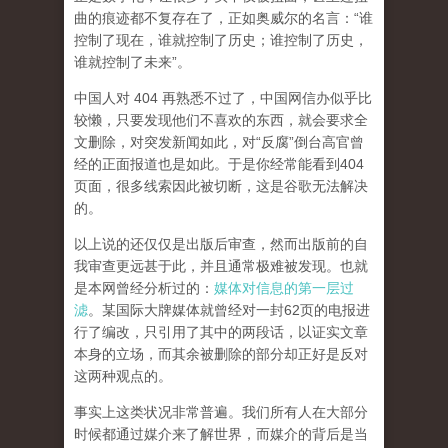
曲的痕迹都不复存在了，正如奥威尔的名言：“谁
控制了现在，谁就控制了历史；谁控制了历史，
谁就控制了未来”。
中国人对 404 再熟悉不过了，中国网信办似乎比
较懒，只要发现他们不喜欢的东西，就会要求全
文删除，对突发新闻如此，对“反腐”倒台高官曾
经的正面报道也是如此。于是你经常能看到404
页面，
很多线索因此被切断，这是谷歌无法解决
的。
以上说的还仅仅是出版后审查，然而
出版前的自
我审查更远甚于此，并且通常极难被发现。
也就
是本网曾经分析过的：
媒体对信息的第一层过
滤
。某国际大牌媒体就曾经对一封62页的电报进
行了编改，只引用了其中的两段话，以证实文章
本身的立场，而其余被删除的部分却正好是反对
这两种观点的。
事实上这类状况非常普遍。我们所有人在大部分
时候都通过媒介来了解世界，而媒介的背后是当