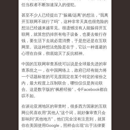
任当权者不断加速深入的侵犯。
甚至不少人已经提出了“躲藏/远离”的想法，“我离
开互联网不就行了吗”，这种非常天真也很危险的
想法已经越来越常见。很遗憾没有人能躲得开互
联网，就算您扔掉所有电子设备，也要去银行存
钱，要生活下去就必需消费，于是您还是在互联
网里。说这种想法危险是在于，它以一种逃避的
心理在自保，彻底熄灭了反抗精神。
中国的互联网审查系统可以说是全球最先进的审
查系统之一，在中国网络上，政府已经有能力将
一个话题标签的可见度固定在某个特定的省份之
内，最大程度上压制联合
，哪怕仅仅是舆论联
合。这是数字版的“枫桥经验”，令Facebook都自
叹不如。
在谈论亚洲地区的审查时，很多西方国家的互联
网公民喜欢用“其他人”这个词，就好像审查只会
影响到“其他地方”，他们完全没有注意到，
就算
你在美国使用Google，照样会出现“出于法律要