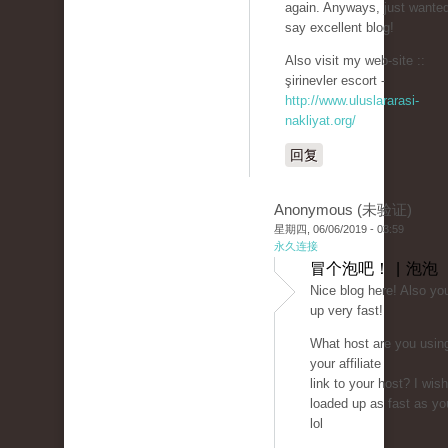
again. Anyways, just wanted
say excellent blog!
Also visit my web-site ::
şirinevler escort -
http://www.uluslararasi-
nakliyat.org/
回复
Anonymous (未验证)
星期四, 06/06/2019 - 03:59
永久连接
冒个泡吧！ | 泡泡
Nice blog here! Also yo
up very fast!
What host are you usin
your affiliate
link to your host? I wis
loaded up as fast as yo
lol