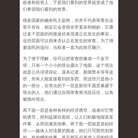
权者和投资人，于是我们看到的世界就变成了他
们希望我们看到的世界。
很多国家的确有民主架构，但并不代表审查在这
里不存在，相反它会变得非常复杂和精妙，它通
过多个层面的间接途径来混淆正在发生的事实，
这些层面可以用来否认正在发生的审查。为了绕
避选民的追问，当权者一直为此绞尽脑汁。
为了便于理解，你可以把审查想像成一个金字
塔，只有一个小小的塔尖露出了地面，这个塔尖
就是公共诽谤诉讼、谋杀记者、新闻禁令等等这
些，所有人能直接看到的东西。而这些只是很小
的一部分，在塔尖的下一层是那些不愿意暴露于
塔尖的人，他们通过自我审查将消息压住，以免
被推向塔尖。
再下面一层是各种各样的经济诱导，或者叫它赞
助诱导，把利益摆在面前，让人们积极地报道某
件事，从而回避其他事。再下面一层就是原始经
济——媒体人对流量的痴迷，他们只写那些划算
的、有的赚的故事，甚至都不必考虑上层的经济