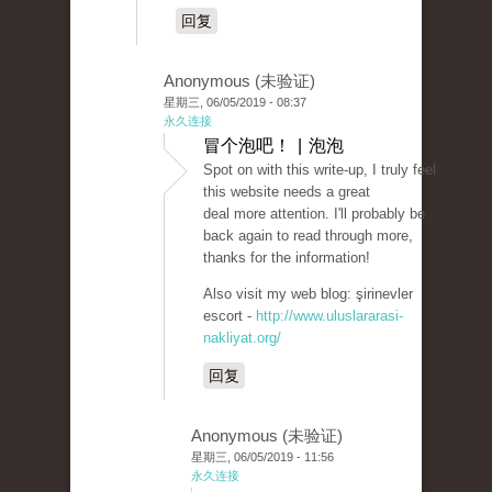
回复
Anonymous (未验证)
星期三, 06/05/2019 - 08:37
永久连接
冒个泡吧！ | 泡泡
Spot on with this write-up, I truly feel
this website needs a great
deal more attention. I'll probably be
back again to read through more,
thanks for the information!
Also visit my web blog: şirinevler
escort -
http://www.uluslararasi-
nakliyat.org/
回复
Anonymous (未验证)
星期三, 06/05/2019 - 11:56
永久连接