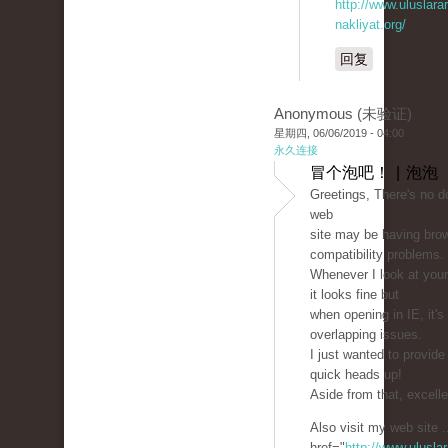
http://www.uluslarar
nakliyat.org/
回复
Anonymous (未验证)
星期四, 06/06/2019 - 04:00
永久连接
冒个泡吧！ | 泡泡
Greetings, There's no d
web
site may be having bro
compatibility problems.
Whenever I look at your 
it looks fine but
when opening in IE, it'
overlapping issues.
I just wanted to provide
quick heads up!
Aside from that, excelle
Also visit my web site .
href="
http://www.uluslar