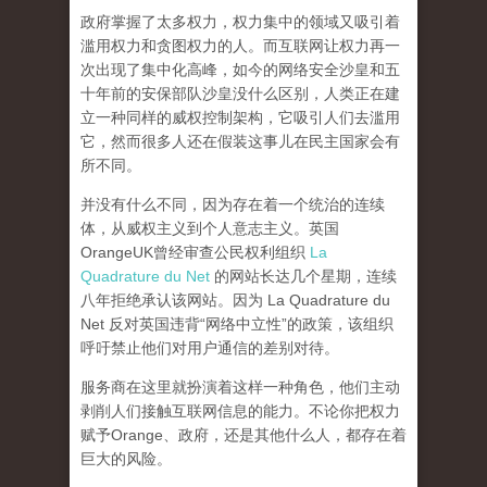
政府掌握了太多权力，权力集中的领域又吸引着
滥用权力和贪图权力的人。而互联网让权力再一
次出现了集中化高峰，
如今的网络安全沙皇和五
十年前的安保部队沙皇没什么区别，人类正在建
立一种同样的威权控制架构，它吸引人们去滥用
它，然而很多人还在假装这事儿在民主国家会有
所不同。
并没有什么不同，因为存在着一个统治的连续
体，从威权主义到个人意志主义。英国
OrangeUK曾经审查公民权利组织
La
Quadrature du Net
的网站长达几个星期，连续
八年拒绝承认该网站。因为 La Quadrature du
Net 反对英国违背“网络中立性”的政策，该组织
呼吁禁止他们对用户通信的差别对待。
服务商在这里就扮演着这样一种角色，他们主动
剥削人们接触互联网信息的能力。不论你把权力
赋予Orange、政府，还是其他什么人，都存在着
巨大的风险。