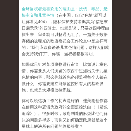
全球当权者最喜欢用的理由是：洗钱、毒品、恐
怖主义和儿童色情
（在中国，仅仅“色情”就可以
让你看见404），隐私保护支持者讽其为“信息末
日启示录”的四骑士。也就是说，只要这四种理由
摆出来，审查就可以畅通无阻了。一篇关于数据
存储的被曝光的欧盟委员会工作论文中是这样写
的：“我们应该多谈谈儿童色情问题，这样人们就
会支持我们了”。你瞧，当权者都很聪明。
如果你只针对某项事物进行审查，比如说儿童色
情，你需要从人们浏览的东西中过滤出关于儿童
色情的内容，那么你就首先必须监视每个人都在
做什么，你需要建立能够监控所有人的基础设
施，也就是大规模监控系统。
你可以说这项工作的初衷是好的，连美剧创作都
在使用这种逻辑为政府的全面监控洗白（《疑犯
追踪》）。
很多时候，政府制造的麻烦比他们解
决的问题多得多，而你又如何确定政府就是这个
星球上解决所有问题的终极答案？