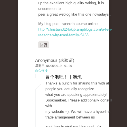
up the excellent high quality writing, it is
uncommon to
peer a great weblog like this one nowadays..
My blog post: spanish course online -
http://christian3t24okj6.ampblogs.com/a-few-
reasons-why-used-family-SUV-...
回复
Anonymous (未验证)
星期三, 06/05/2019 - 01:20
永久连接
冒个泡吧！ | 泡泡
Thanks a bunch for sharing this with all
people you actually recognize
what you are speaking approximately!
Bookmarked. Please additionally consult
with
my website =). We will have a hyperlink
trade arrangement between us
Feel free to visit my blog post; <a