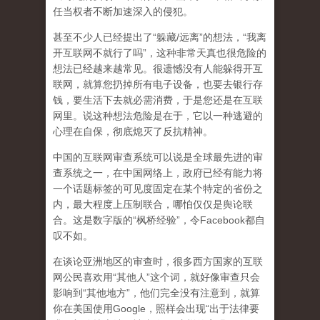
任当权者不断加速深入的侵犯。
甚至不少人已经提出了“躲藏/远离”的想法，“我离
开互联网不就行了吗”，这种非常天真也很危险的
想法已经越来越常见。很遗憾没有人能躲得开互
联网，就算您扔掉所有电子设备，也要去银行存
钱，要生活下去就必需消费，于是您还是在互联
网里。说这种想法危险是在于，它以一种逃避的
心理在自保，彻底熄灭了反抗精神。
中国的互联网审查系统可以说是全球最先进的审
查系统之一，在中国网络上，政府已经有能力将
一个话题标签的可见度固定在某个特定的省份之
内，最大程度上压制联合
，哪怕仅仅是舆论联
合。这是数字版的“枫桥经验”，令Facebook都自
叹不如。
在谈论亚洲地区的审查时，很多西方国家的互联
网公民喜欢用“其他人”这个词，就好像审查只会
影响到“其他地方”，他们完全没有注意到，
就算
你在美国使用Google，照样会出现“出于法律要