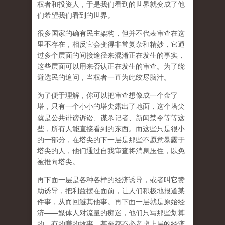
权者和投资人，于是我们看到的世界就变成了他
们希望我们看到的世界。
很多国家的确有民主架构，但并不代表审查在这
里不存在，相反它会变得非常复杂和精妙，它通
过多个层面的间接途径来混淆正在发生的事实，
这些层面可以用来否认正在发生的审查。为了绕
避选民的追问，当权者一直为此绞尽脑汁。
为了便于理解，你可以把审查想像成一个金字
塔，只有一个小小的塔尖露出了地面，这个塔尖
就是公共诽谤诉讼、谋杀记者、新闻禁令等等这
些，所有人能直接看到的东西。而这些只是很小
的一部分，在塔尖的下一层是那些不愿意暴露于
塔尖的人，他们通过自我审查将消息压住，以免
被推向塔尖。
再下面一层是各种各样的经济诱导，或者叫它赞
助诱导，把利益摆在面前，让人们积极地报道某
件事，从而回避其他事。再下面一层就是原始经
济——媒体人对流量的痴迷，他们只写那些划算
的、有的赚的故事，甚至都不必考虑上层的经济