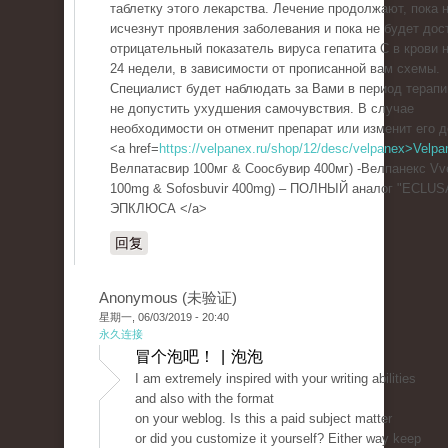
таблетку этого лекарства. Лечение продолжают, пока 
исчезнут проявления заболевания и пока не будет дос
отрицательный показатель вируса гепатита С в крови н
24 недели, в зависимости от прописанной вам схемы.
Специалист будет наблюдать за Вами в период терапи
не допустить ухудшения самочувствия. В случае
необходимости он отменит препарат или изменит его д
<a href=
https://velpanex.ru/shop/12/desc/velpanex>Velpa
Велпатасвир 100мг & Соосбувир 400мг) -Велпанекс Vve
100mg & Sofosbuvir 400mg) – ПОЛНЫЙ аналог "ECLUS
ЭПКЛЮСА </a>
回复
Anonymous (未验证)
星期一, 06/03/2019 - 20:40
永久连接
冒个泡吧！ | 泡泡
I am extremely inspired with your writing abilities
and also with the format
on your weblog. Is this a paid subject matter
or did you customize it yourself? Either way keep