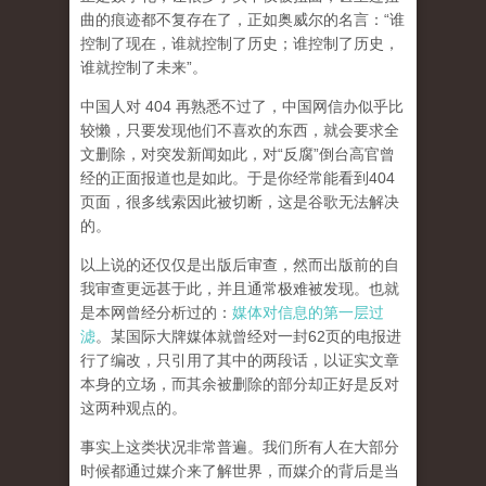
曲的痕迹都不复存在了，正如奥威尔的名言：“谁
控制了现在，谁就控制了历史；谁控制了历史，
谁就控制了未来”。
中国人对 404 再熟悉不过了，中国网信办似乎比
较懒，只要发现他们不喜欢的东西，就会要求全
文删除，对突发新闻如此，对“反腐”倒台高官曾
经的正面报道也是如此。于是你经常能看到404
页面，
很多线索因此被切断，这是谷歌无法解决
的。
以上说的还仅仅是出版后审查，然而
出版前的自
我审查更远甚于此，并且通常极难被发现。
也就
是本网曾经分析过的：
媒体对信息的第一层过
滤
。某国际大牌媒体就曾经对一封62页的电报进
行了编改，只引用了其中的两段话，以证实文章
本身的立场，而其余被删除的部分却正好是反对
这两种观点的。
事实上这类状况非常普遍。我们所有人在大部分
时候都通过媒介来了解世界，而媒介的背后是当