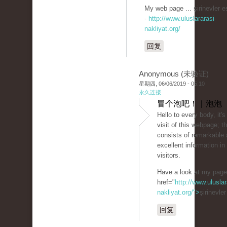
My web page ... şirinevler e
-
http://www.uluslararasi-
nakliyat.org/
回复
Anonymous (未验证)
星期四, 06/06/2019 - 05:10
永久连接
冒个泡吧！ | 泡泡
Hello to every body, it's
visit of this webpage; 
consists of remarkable 
excellent information in 
visitors.
Have a look at my pag
href="
http://www.uluslar
nakliyat.org/">
şirinevle
回复