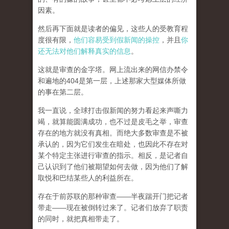
因素。
然后再下面就是读者的偏见，这些人的受教育程
度很有限，
他们容易受到假新闻的操控
，并且
你
还无法对他们解释真实的信息
。
这就是审查的金字塔。网上流出来的网信办禁令
和遍地的404是第一层，上述那家大型媒体所做
的事在第二层。
我一直说，全球打击假新闻的努力看起来声嘶力
竭，就算能圆满成功，也不过是皮毛之举，审查
存在的地方就没有真相。而
绝大多数审查是不被
承认的，因为它们发生在暗处，也因此不存在对
某个特定主张进行审查的指示。相反，是记者自
己认识到了他们被期望如何去做，因为他们了解
取悦和巴结某些人的利益所在。
存在于前苏联的那种审查——半夜踹开门把记者
带走——现在被倒转过来了。记者们放弃了职责
的同时，就把真相带走了。