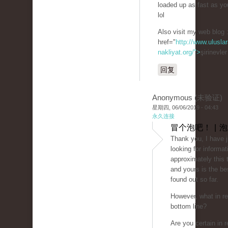
loaded up as fast as yo
lol
Also visit my web blog 
href="
http://www.uluslar
nakliyat.org/">
şirinevle
回复
Anonymous (未验证)
星期四, 06/06/2019 - 04:43
永久连接
冒个泡吧！ | 
Thank you, I have 
looking for informat
approximately this 
and yours is the be
found out so far.
However, what in re
bottom line?
Are you certain in r