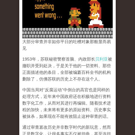
大部分审查并非如你平日的吐槽对象那般显而易
见
1953年，苏联秘密警察首脑、内政部长
贝利亚
被
撤职并受到处决，于是关于他的一切资料、那些
正面描述他的条目，全部被编纂百科全书的机构
删除了，仿佛苏联的历史上不存在这个人。
中国当局对“反腐运动”中倒台的高官也是同样的
处理方式，近年来中国政府还在积极地进行资料
数字化工作，从而对其进行再编辑。随着技术进
程的加快，未来将有更多的原始资料、历史事实
被抹杀，如果现在不能有效阻止这种审查的话。
通过审查篡改历史并非数字时代的新玩意，然而
正是数字化，让很多事实不仅被扭曲，甚至连扭