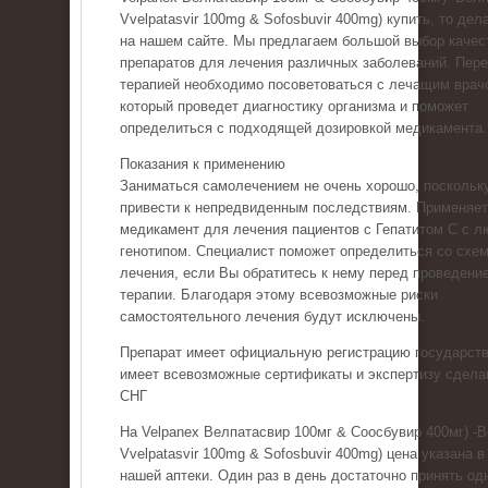
Vvelpatasvir 100mg & Sofosbuvir 400mg) купить, то дел
на нашем сайте. Мы предлагаем большой выбор качес
препаратов для лечения различных заболеваний. Пер
терапией необходимо посоветоваться с лечащим врач
который проведет диагностику организма и поможет
определиться с подходящей дозировкой медикамента.
Показания к применению
Заниматься самолечением не очень хорошо, поскольку
привести к непредвиденным последствиям. Применяе
медикамент для лечения пациентов с Гепатитом С с 
генотипом. Специалист поможет определиться со схе
лечения, если Вы обратитесь к нему перед проведени
терапии. Благодаря этому всевозможные риски
самостоятельного лечения будут исключены.
Препарат имеет официальную регистрацию государств
имеет всевозможные сертификаты и экспертизу сдела
СНГ
На Velpanex Велпатасвир 100мг & Соосбувир 400мг) -
Vvelpatasvir 100mg & Sofosbuvir 400mg) цена указана в
нашей аптеки. Один раз в день достаточно принять од