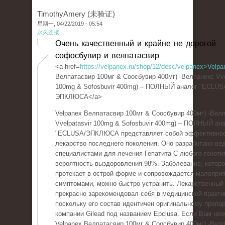
TimothyAmery (未验证)
星期一, 04/22/2019 - 05:54
永久连接
Очень качественный и крайне не дорогой
софосбувир и велпатасвир
<a href=
https://velpanex.ru/shop/12/desc/velpanex>Velpa
Велпатасвир 100мг & Соосбувир 400мг) -Велпанекс Vve
100mg & Sofosbuvir 400mg) – ПОЛНЫЙ аналог "ECLUS
ЭПКЛЮСА</a>
Velpanex Велпатасвир 100мг & Соосбувир 400мг) -Вел
Vvelpatasvir 100mg & Sofosbuvir 400mg) – ПОЛНЫЙ ан
"ECLUSA/ЭПКЛЮСА представляет собой эффективно
лекарство последнего поколения. Оно разработано в
специалистами для лечения Гепатита С любого геноти
вероятность выздоровления 98%. Заболевание, котор
протекает в острой форме и сопровождается малопри
симптомами, можно быстро устранить. Лекарственный
прекрасно зарекомендовал себя в медицинской практи
поскольку его состав идентичен оригинальному препар
компании Gilead под названием Epclusa. Если Вам не
Velpanex Велпатасвир 100мг & Соосбувир 400мг) -Вел