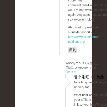
submit my
comment didn't appear. Grrrr
well I'm not writing all that o
again. Anyways, just wanted
say excellent blog!
Also visit my web-site ::
şirinevler escort -
http://www.uluslararasi-
nakliyat.org/
回复
Anonymous (未验证)
星期四, 06/06/2019 - 03:59
永久连接
冒个泡吧！ | 泡泡
Nice blog here! Also yo
up very fast!
What host are you usin
your affiliate
link to your host? I wis