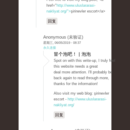
href="
http://www.uluslararasi-
nakliyat.org/">
şirinevler escort</a>
回复
Anonymous (未验证)
星期三, 06/05/2019 - 08:37
永久连接
冒个泡吧！ | 泡泡
Spot on with this write-up, I truly feel
this website needs a great
deal more attention. I'll probably be
back again to read through more,
thanks for the information!
Also visit my web blog: şirinevler
escort -
http://www.uluslararasi-
nakliyat.org/
回复