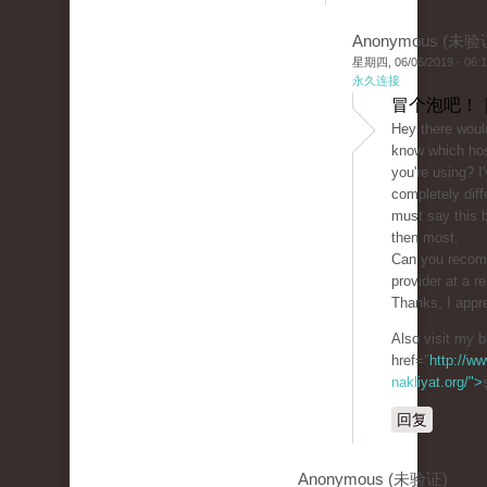
Anonymous (未验
星期四, 06/06/2019 - 06:
永久连接
冒个泡吧！ 
Hey there woul
know which ho
you're using? I
completely diff
must say this b
then most.
Can you recom
provider at a r
Thanks, I appre
Also visit my b
href="
http://ww
nakliyat.org/">
回复
Anonymous (未验证)