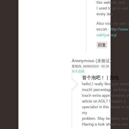
this website, and
I used to go to see 
every day.
Also visit my site: ş
escort -
http://www.
nakliyat.org/
回复
Anonymous (未验证)
星期四, 06/06/2019 - 02:26
永久连接
冒个泡吧！ | 泡泡
hello!,I really like your writi
much! percentage we keep 
touch extra approximately y
article on AOL? I require a
specialist in this house to r
my
problem. May be that's you!
Having a look ahead to see 