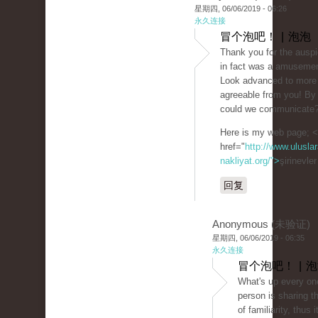
星期四, 06/06/2019 - 06:26
永久连接
冒个泡吧！ | 泡泡
Thank you for the auspic
in fact was a amusemen
Look advanced to more
agreeable from you! By
could we communicate
Here is my web page; 
href="
http://www.uluslar
nakliyat.org/">
şirinevle
回复
Anonymous (未验证)
星期四, 06/06/2019 - 06:35
永久连接
冒个泡吧！ | 
What's up every on
person is sharing t
of familiarity, thus i