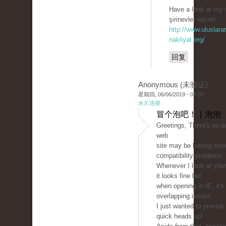
Have a look at my s
şirinevler escort -
http://www.uluslarar
nakliyat.org/
回复
Anonymous (未验证)
星期四, 06/06/2019 - 04:00
永久连接
冒个泡吧！ | 泡泡
Greetings, There's no d
web
site may be having bro
compatibility problems.
Whenever I look at your 
it looks fine but
when opening in IE, it'
overlapping issues.
I just wanted to provide
quick heads up!