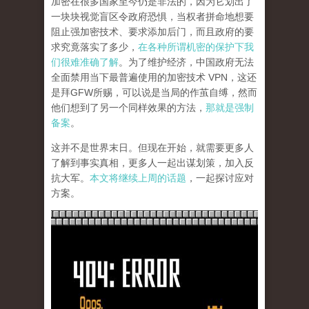
加密在很多国家至今仍是非法的，因为它划出了
一块块视觉盲区令政府恐惧，当权者拼命地想要
阻止强加密技术、要求添加后门，而且政府的要
求究竟落实了多少，
在各种所谓机密的保护下我
们很难准确了解
。为了维护经济，中国政府无法
全面禁用当下最普遍使用的加密技术 VPN，这还
是拜GFW所赐，可以说是当局的作茧自缚，然而
他们想到了另一个同样效果的方法，
那就是强制
备案
。
这并不是世界末日。但现在开始，就需要更多人
了解到事实真相，更多人一起出谋划策，加入反
抗大军。
本文将继续上周的话题
，一起探讨应对
方案。