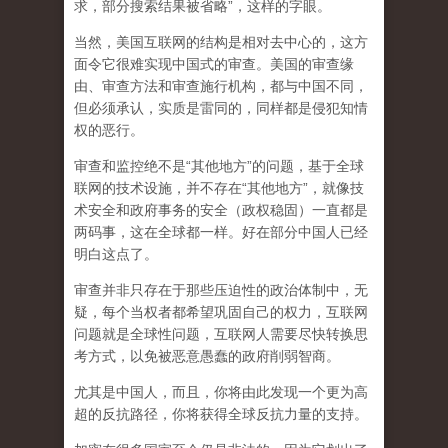
求，部分搜索结果被省略”，这样的字眼。
当然，美国互联网的结构是相对去中心的，这方
面令它很难实现中国式的审查。美国的审查缘
由、审查方法和审查施行机构，都与中国不同，
但必须承认，
实质是雷同的，同样都是侵犯知情
权的恶行。
审查和监控绝不是“其他地方”的问题，基于全球
联网的技术设施，并不存在“其他地方”，就像技
术安全和政府事务的安全（政权稳固）一直都是
两码事，这在全球都一样。好在部分中国人已经
明白这点了。
审查并非只存在于那些压迫性的政治体制中，无
疑，每个当权者都希望巩固自己的权力，互联网
问题就是全球性问题，互联网人需要尽快转换思
考方式，以免被恶意愚蠢的政府削弱智商
。
尤其是中国人，而且，你将由此发现一个更为高
超的反抗路径，你将获得全球反抗力量的支持。