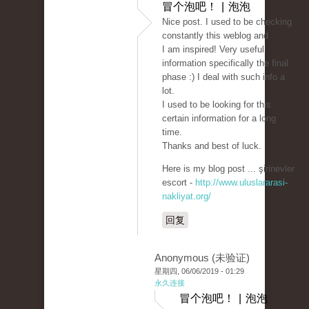
冒个泡吧！ | 泡泡
Nice post. I used to be checking
constantly this weblog and
I am inspired! Very useful
information specifically the final
phase :) I deal with such info a
lot.
I used to be looking for this
certain information for a long
time.
Thanks and best of luck.
Here is my blog post ... şirinevler
escort -
http://www.uluslararasi-
nakliyat.org/
回复
Anonymous (未验证)
星期四, 06/06/2019 - 01:29
永久连接
冒个泡吧！ | 泡泡