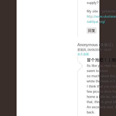
supply?
My site :: şirinevler
http://www.uluslarar
nakliyat.org/
回复
Anonymous (未验证)
星期四, 06/06/2019 - 04:44
永久连接
冒个泡吧！ | 
Its like you read m
seem to know
so much about this,
wrote the book in i
I think that you cou
few pics to drive 
home a little bit, bu
that, this is great b
An excellent read. I'
back.