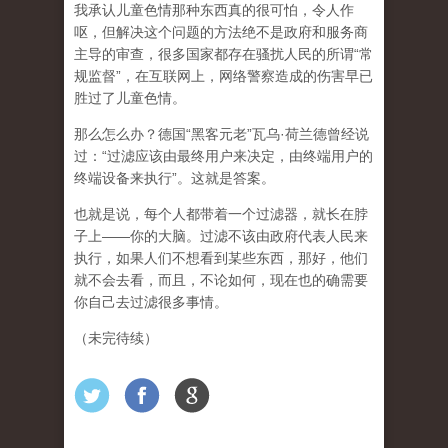
我承认儿童色情那种东西真的很可怕，令人作
呕，但
解决这个问题的方法绝不是政府和服务商
主导的审查，很多国家都存在骚扰人民的所谓“常
规监督”，在互联网上，网络警察造成的伤害早已
胜过了儿童色情。
那么怎么办？德国“黑客元老”瓦乌·荷兰德曾经说
过：“过滤应该由最终用户来决定，由终端用户的
终端设备来执行”。这就是答案。
也就是说，每个人都带着一个过滤器，就长在脖
子上——你的大脑。过滤不该由政府代表人民来
执行，如果人们不想看到某些东西，那好，他们
就不会去看，而且，不论如何，现在也的确需要
你自己去过滤很多事情。
（未完待续）