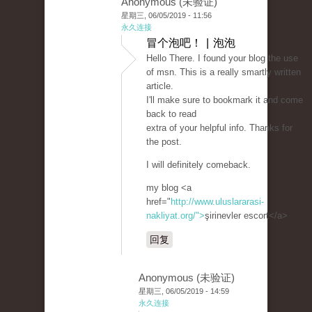
Anonymous (未验证)
星期三, 06/05/2019 - 11:56
永久连接
冒个泡吧！ | 泡泡
Hello There. I found your blog the use
of msn. This is a really smartly written
article.
I'll make sure to bookmark it and come
back to read
extra of your helpful info. Thanks for
the post.
I will definitely comeback.
my blog <a
href="
http://www.uluslararasi-
nakliyat.org/">
şirinevler escort</a>
回复
Anonymous (未验证)
星期三, 06/05/2019 - 14:59
永久连接