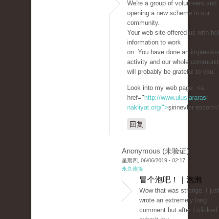
We're a group of volunteers and
opening a new scheme in our
community.
Your web site offered us with hel
information to work
on. You have done an impressiv
activity and our whole communit
will probably be grateful to you.
Look into my web page: <a
href="
http://www.uluslararasi-
nakliyat.org/">
şirinevler escort<
回复
Anonymous (未验证)
星期四, 06/06/2019 - 02:17
永久连接
冒个泡吧！ | 泡泡
Wow that was strange. I jus
wrote an extremely long
comment but after I clicked