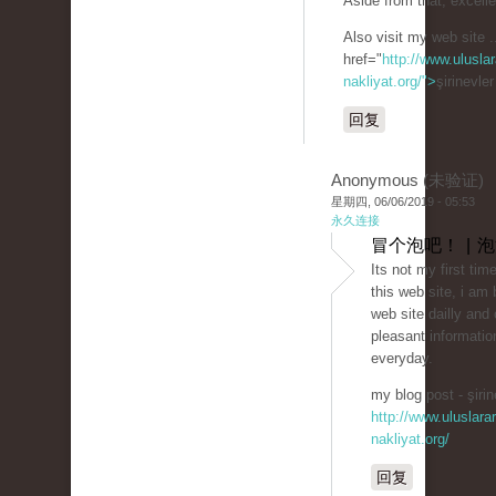
Aside from that, excelle
Also visit my web site .
href="
http://www.uluslar
nakliyat.org/">
şirinevle
回复
Anonymous (未验证)
星期四, 06/06/2019 - 05:53
永久连接
冒个泡吧！ | 
Its not my first time
this web site, i am 
web site dailly and 
pleasant informatio
everyday.
my blog post - şirin
http://www.uluslarar
nakliyat.org/
回复