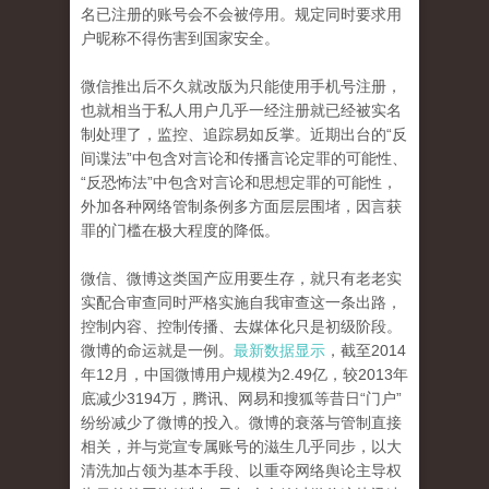
名已注册的账号会不会被停用。规定同时要求用
户昵称不得伤害到国家安全。
微信推出后不久就改版为只能使用手机号注册，
也就相当于私人用户几乎一经注册就已经被实名
制处理了，监控、追踪易如反掌。近期出台的“反
间谍法”中包含对言论和传播言论定罪的可能性、
“反恐怖法”中包含对言论和思想定罪的可能性，
外加各种网络管制条例多方面层层围堵，因言获
罪的门槛在极大程度的降低。
微信、微博这类国产应用要生存，就只有老老实
实配合审查同时严格实施自我审查这一条出路，
控制内容、控制传播、去媒体化只是初级阶段。
微博的命运就是一例。
最新数据显示
，截至2014
年12月，中国微博用户规模为2.49亿，较2013年
底减少3194万，腾讯、网易和搜狐等昔日“门户”
纷纷减少了微博的投入。微博的衰落与管制直接
相关，并与党宣专属账号的滋生几乎同步，以大
清洗加占领为基本手段、以重夺网络舆论主导权