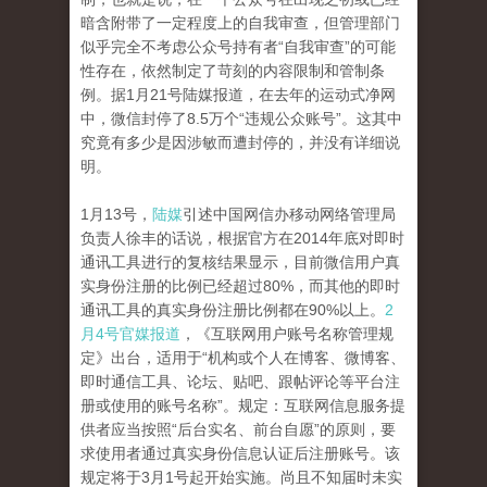
暗含附带了一定程度上的自我审查，但管理部门
似乎完全不考虑公众号持有者“自我审查”的可能
性存在，依然制定了苛刻的内容限制和管制条
例。据1月21号陆媒报道，在去年的运动式净网
中，微信封停了8.5万个“违规公众账号”。这其中
究竟有多少是因涉敏而遭封停的，并没有详细说
明。
1月13号，
陆媒
引述中国网信办移动网络管理局
负责人徐丰的话说，根据官方在2014年底对即时
通讯工具进行的复核结果显示，目前微信用户真
实身份注册的比例已经超过80%，而其他的即时
通讯工具的真实身份注册比例都在90%以上。
2
月4号官媒报道
，《互联网用户账号名称管理规
定》出台，适用于“机构或个人在博客、微博客、
即时通信工具、论坛、贴吧、跟帖评论等平台注
册或使用的账号名称”。规定：互联网信息服务提
供者应当按照“后台实名、前台自愿”的原则，要
求使用者通过真实身份信息认证后注册账号。该
规定将于3月1号起开始实施。尚且不知届时未实