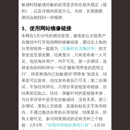
敏感时段敏感对象的处理是否存在相关规定（规
则），以及详细内容是什么。当然，长期观察、
测试会能找到一些规律。
3、使用网站镜像链接
本网在1月10号的测试发现，邀请多位大陆用户
在微信中打开泡泡网的镜像链接，通过右上角的
分享按钮将一篇题为
《洗脑和反洗脑抗争》
的文
章发送至朋友圈，结果显示，只有发布者一人可
见，包括海外用户，均不可见。第一步测试，选
择发布的同时评论一句话“解析周带鱼的昆明之
行”，特意将墙内已知敏感词“周带鱼”加进去，结
果是可以发布，但仅发布者自己可见；第二步测
试，不加任何评论，只用分享按钮发布链接，但
结果依旧如上。结论：屏蔽针对的是链接本身，
与分享评语中是否包含敏感词，没有关系。第三
步测试，复制上文链接，直接粘贴在文字发布框
内，不通过微信自带的分享按钮，结果显示，所
有人都可见。参与同类测试的还有另外三个链
接：2月3号，“
张尧学和他的透明计算
”；1月30