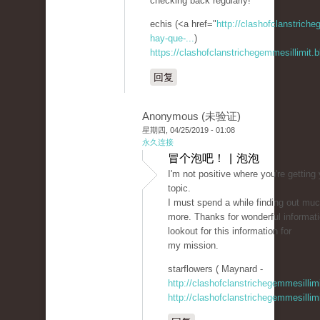
checking back regularly!
echis (<a href="
http://clashofclanstrich
hay-que-...
)
https://clashofclanstrichegemmesillimit
回复
Anonymous (未验证)
星期四, 04/25/2019 - 01:08
永久连接
冒个泡吧！ | 泡泡
I'm not positive where you're getting
topic.
I must spend a while finding out mu
more. Thanks for wonderful informati
lookout for this information for
my mission.
starflowers ( Maynard -
http://clashofclanstrichegemmesillim
http://clashofclanstrichegemmesillim