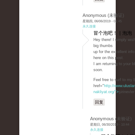
Anonymous (未验证)
星期四, 06/06/2019 - 01:45
永久连接
冒个泡吧！ | 泡泡
Hey there! I simply wish
big thumbs
up for the excellent info
here on this post.
I am returning to your b
soon.
Feel free to surf to my 
href="
http://www.uluslar
nakliyat.org/">
şirinevle
回复
Anonymous (未验证)
星期日, 06/30/2019 - 10:44
永久连接