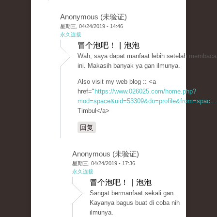
Anonymous (未验证)
星期三, 04/24/2019 - 14:46
永久连接
冒个泡吧！ | 泡泡
Wah, saya dapat manfaat lebih setelah membaca 
ini. Makasih banyak ya gan ilmunya.
Also visit my web blog :: <a
href="
https://www.026025.com/home.php?
mod=space&uid=53309&do=profile&from=spac...
Timbul</a>
回复
Anonymous (未验证)
星期三, 04/24/2019 - 17:36
永久连接
冒个泡吧！ | 泡泡
Sangat bermanfaat sekali gan.
Kayanya bagus buat di coba nih
ilmunya.