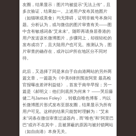
友圈，结果显示：图片均被提示“无法上传”，且
多次验证，结果如一。上述用户发布其他图片
（如猫咪或美食）均无障碍，证明非账号本身问
题。分析认为，或与微信的图片审查有关——图
中含有敏感词条“艾未未”。随即再请身居香港的
用户发送该长微博图片，步骤同上，却很轻松的
发布成功了，且大陆用户也可见。推测认为，图
片审查的确存在，或许以IP所在地区分不同对
待。
此后，又选择了同是来自于自由港网站的另外两
篇文章，一篇题为《中美8律所围攻阿里 最高检
官报曝改差评利益链》，首发于南华早报；另一
篇是《
郝明义：他们到底所为何来？
——哭后藤
健二与
James Foley》，转载自唯色博客，均以
长微博图片形式发布至朋友圈，结果显示为所有
用户可见。这样的结果只能暂时理解为：“艾未
未”词条在微信审查过滤器内，而“唯色”和“阿里巴
巴”或许不在其中，且被屏蔽的原因与被封锁网站
（如自由港）本身无关。