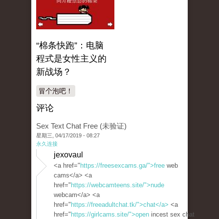
“棉条快跑”：电脑
程式是女性主义的
新战场？
冒个泡吧！
评论
Sex Text Chat Free (未验证)
星期三, 04/17/2019 - 08:27
永久连接
jexovaul
<a href="
https://freesexcams.ga/">free
web
cams</a> <a
href="
https://webcamteens.site/">nude
webcam</a> <a
href="
https://freeadultchat.tk/">chat</a>
<a
href="
https://girlcams.site/">open
incest sex chat