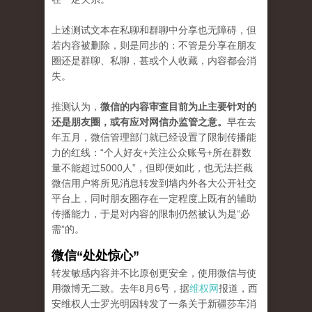
上述测试文本在私聊和群聊中分享也无障碍，但
若内容被删除，则是同步的：不管是分享在朋友
圈还是群聊、私聊，甚或个人收藏，内容都会消
失。
推测认为，
微信的内容审查目前为止主要针对的
还是朋友圈，或有应对网信办监管之意。
早在去
年五月，微信管理部门就已经设置了限制传播能
力的红线：“个人好友+关注公众账号+所在群数
量不能超过5000人”，但即便如此，也无法拦截
微信用户将所见消息转发到墙内外各大公开社交
平台上，同时朋友圈存在一定程度上既有的辅助
传播能力，于是对内容的限制仍然被认为是“必
需”的。
微信“处处惊心”
转发敏感内容并不比原创更安全，使用微信与使
用微博无二致。去年8月6号，据
维权网
报道，西
安维权人士罗光明因转发了一条关于新疆莎车消