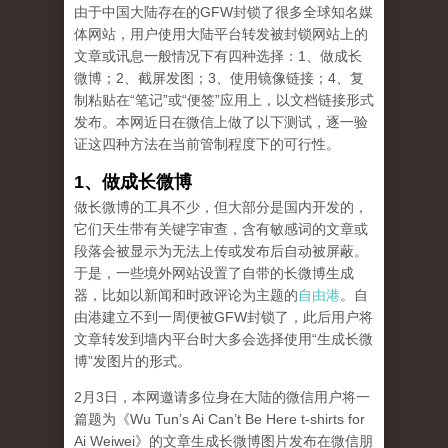
由于中国大陆存在的GFW封锁了很多全球知名媒
体网站，用户使用大陆平台转发被封锁网站上的
文章或讯息一般情况下有四种选择：1、做成长
微博；2、截屏发图；3、使用镜像链接；4、复
制粘贴在“笔记”或“便签”应用上，以文档链接形式
发布。本网近日在微信上做了以下测试，逐一验
证这四种方法在当前管制程度下的可行性。
1、做成长微博
做长微博的工具不少，但大部分是国内开发的，
它们天生带有关键字审查，含有敏感词的文章或
段落会被显示为无法上传或发布后自动被屏蔽。
于是，一些境外网站设置了自带的长微博生成
器，比如以新闻和时政评论为主题的
自由港
。自
由港建立不到一周便被GFW封锁了，此后用户将
文章转发到墙内平台时大多会选择使用“生成长微
博”发图片的形式。
2月3日，本网邀请多位身在大陆的微信用户将一
篇题为《Wu Tun’s Ai Can’t Be Here t-shirts for
Ai Weiwei》的文章生成长微博图片发布在微信朋