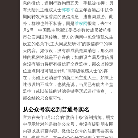
息的微信，遭到行政拘留五天，手机被扣押；另
有大陆民主维权人士
郭春平
在去年香港占中抗争
期间转发声援香港的微信消息，遭当局威胁。此
外，群聊也并不私密，同是
维权网
报道，去年4
月2号，中国民主党浙江委员会数位成员被杭州
市公安局国保传唤。警方的询问中包含谭凯先生
设立的名为“民主大同思想研讨”的微信群中的聊
天内容。如假设，没有群成员走漏消息，那么群
聊的私密性就是不存在的；如假设当局及微信后
台没有能力将所有微信群全盘监控，那么监控定
位重点则很可能是针对“高等级敏感人士”的存
在，比如上述消息中的浙江民主党人士。如果上
述假设均不成立，也就是说，当局已有能力全盘
监控（或以传统的过滤关键字形式进行审查），
那么结论只会更可怕。
从公众号实名到普通号实名
官方在去年8月出台的“微信十条”管制措施，明文
中显示针对的是微信公众号，并没有提到朋友圈
内容以及群聊内容。微信公众号的注册需要实名
制，也就是说，在一个公众号在出现之初或已经