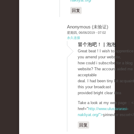
nakliyat.org/
回复
Anonymous (未验证)
星期四, 06/06/2019 - 07:02
永久连接
冒个泡吧！ | 泡泡
Great beat ! I wish to apprentice
you amend your website,
how could i subscribe for a blog
website? The account aided me
acceptable
deal. I had been tiny bit acquain
this your broadcast
provided bright clear idea
Take a look at my web page :: <
href="
http://www.uluslararasi-
nakliyat.org/">
şirinevler escort<
回复