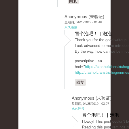
回复
Anonymous (未验证)
星期四, 04/25/2019 - 01:46
永久连接
冒个泡吧！ | 泡泡
Thank you for the good writeup. 
Look advanced to more introduc
By the way, how can we be in c
proscriptive - <a
href="
https://clashofclanstrich
http://clashofclanstrichegemmesi
回复
Anonymous (未验证)
星期四, 04/25/2019 - 03:07
永久连接
冒个泡吧！ | 泡泡
Howdy! This post couldn't be
Reading this post reminds 