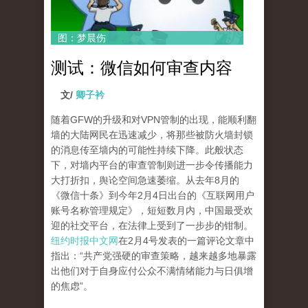
图：梦晨伤
测试：微信如何审查内容
文/
卿子衿
随着GFW的升级和对VPN管制的出现，能顺利翻
墙的大陆网民在迅速减少，将那些被防火墙封锁
的消息传至墙内的可能性持续下降。此般状态
下，对墙内平台的审查管制则进一步令传播能力
大打折扣，舆论空间急速萎缩。从去年8月的
《微信十条》到今年2月4日出台的《互联网用户
账号名称管理规定》，短短数月内，中国最受欢
迎的社交平台，在法律上受到了一步步的钳制。
纽约时报中文网
在2月4号发表的一篇评论文章中
指出：“共产党强硬的审查策略，越来越多地暴露
出他们对于自身应付公众不满情绪能力与日俱增
的焦虑”。