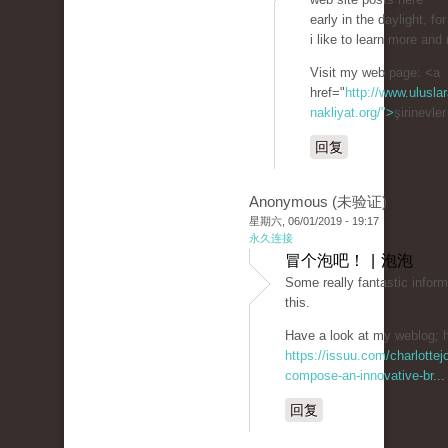
early in the daylight, fo
i like to learn more and
Visit my web page: <a
href="
http://www.uluslar
nakliyat.org/">
şirinevle
回复
Anonymous (未验证)
星期六, 06/01/2019 - 19:17
永久连接
冒个泡吧！ | 泡泡
Some really fantastic inform
this.
Have a look at my weblog; h
https://issuu.com/charlotte
compose-an-innovative-br...
回复