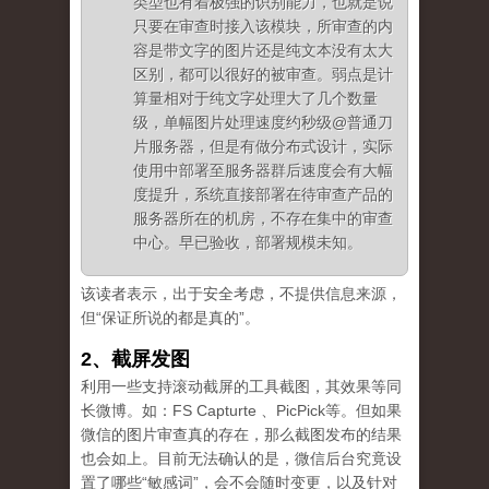
类型也有着极强的识别能力，也就是说
只要在审查时接入该模块，所审查的内
容是带文字的图片还是纯文本没有太大
区别，都可以很好的被审查。弱点是计
算量相对于纯文字处理大了几个数量
级，单幅图片处理速度约秒级@普通刀
片服务器，但是有做分布式设计，实际
使用中部署至服务器群后速度会有大幅
度提升，系统直接部署在待审查产品的
服务器所在的机房，不存在集中的审查
中心。早已验收，部署规模未知。
该读者表示，出于安全考虑，不提供信息来源，
但“保证所说的都是真的”。
2、截屏发图
利用一些支持滚动截屏的工具截图，其效果等同
长微博。如：FS Capturte 、PicPick等。但如果
微信的图片审查真的存在，那么截图发布的结果
也会如上。目前无法确认的是，微信后台究竟设
置了哪些“敏感词”，会不会随时变更，以及针对