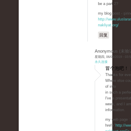
be a part 2?
my blog post - şirin
http://www.uluslarar
nakliyat.org/
回复
Anonymous (未验
星期四, 06/06/2019 - 03:
永久连接
冒个泡吧！ 
Thanks for ever
Where else cou
of info
in such a perfe
I've a present
week, and I am
information.
my web page :
href="
http://ww