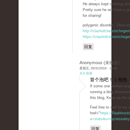
He always kept chatting about
Pretty sure he will have a 
for sharing!
polygenic disorder - Deborah
http://clashofclanstrichege
https://clashofclanstricheg
回复
Anonymous (未验证)
星期五, 05/31/2019 - 14:08
永久连接
冒个泡吧！ | 泡泡
If some one wishes expe
running a blog afterward
this blog, Keep up the 
Feel free to surf to my 
href="
https://Raahhosti
a=stats&u=laynesealey
回复