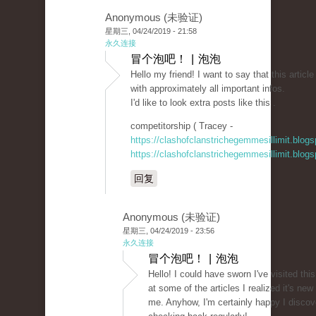
Anonymous (未验证)
星期三, 04/24/2019 - 21:58
永久连接
冒个泡吧！ | 泡泡
Hello my friend! I want to say that this artic
with approximately all important infos.
I'd like to look extra posts like this .
competitorship ( Tracey -
https://clashofclanstrichegemmesillimit.blo
https://clashofclanstrichegemmesillimit.blo
回复
Anonymous (未验证)
星期三, 04/24/2019 - 23:56
永久连接
冒个泡吧！ | 泡泡
Hello! I could have sworn I've visited this
at some of the articles I realized it's new
me. Anyhow, I'm certainly happy I discove