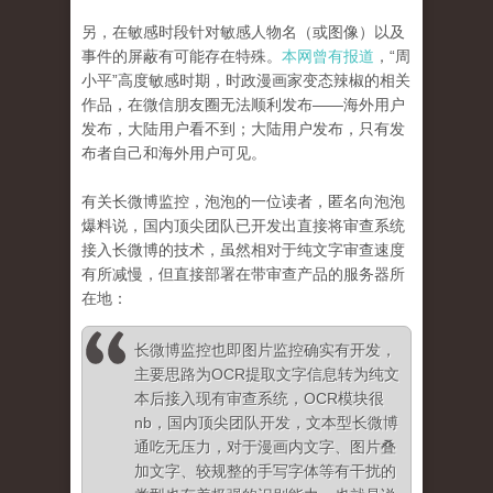
另，在敏感时段针对敏感人物名（或图像）以及
事件的屏蔽有可能存在特殊。
本网曾有报道
，“周
小平”高度敏感时期，时政漫画家变态辣椒的相关
作品，在微信朋友圈无法顺利发布——海外用户
发布，大陆用户看不到；大陆用户发布，只有发
布者自己和海外用户可见。
有关长微博监控，泡泡的一位读者，匿名向泡泡
爆料说，国内顶尖团队已开发出直接将审查系统
接入长微博的技术，虽然相对于纯文字审查速度
有所减慢，但直接部署在带审查产品的服务器所
在地：
长微博监控也即图片监控确实有开发，
主要思路为OCR提取文字信息转为纯文
本后接入现有审查系统，OCR模块很
nb，国内顶尖团队开发，文本型长微博
通吃无压力，对于漫画内文字、图片叠
加文字、较规整的手写字体等有干扰的