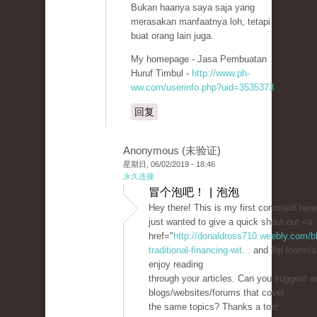
Bukan haanya saya saja yang
merasakan manfaatnya loh, tetapi
buat orang lain juga.
My homepage - Jasa Pembuatan
Huruf Timbul -
http://www.ph-
ww.com/userinfo.php?uid=3535373
回复
Anonymous (未验证)
星期日, 06/02/2019 - 18:46
永久连接
冒个泡吧！ | 泡泡
Hey there! This is my first comment here
just wanted to give a quick shout out <a
href="
http://donaldross710.weebly.com/bl
traditional-financing-wit...
and flip loan</a>
enjoy reading
through your articles. Can you suggest a
blogs/websites/forums that cover
the same topics? Thanks a ton!