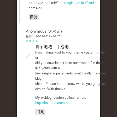
room</a> <a href="
https://girlcam.icu/">adult
cam</a>
回复
Anonymous (未验证)
星期一, 04/22/2019 - 20:07
永久连接
冒个泡吧！ | 泡泡
Fascinating blog! Is your theme custom made
or
did you download it from somewhere? A theme
like yours with a
few simple adjustements would really make my
blog
shine. Please let me know where you got your
design. With thanks
My weblog; boston celtics rumors -
http://bostonrumors.net/
回复