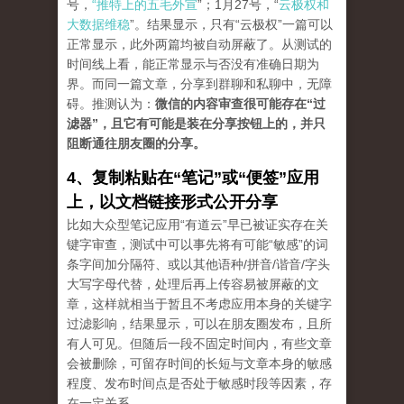
号，
“推特上的五毛外宣
”；1月27号，“
云极权和
大数据维稳
”。结果显示，只有“云极权”一篇可以
正常显示，此外两篇均被自动屏蔽了。从测试的
时间线上看，能正常显示与否没有准确日期为
界。而同一篇文章，分享到群聊和私聊中，无障
碍。推测认为：
微信的内容审查很可能存在“过
滤器”，且它有可能是装在分享按钮上的，并只
阻断通往朋友圈的分享。
4、复制粘贴在“笔记”或“便签”应用
上，以文档链接形式公开分享
比如大众型笔记应用“有道云”早已被证实存在关
键字审查，测试中可以事先将有可能“敏感”的词
条字间加分隔符、或以其他语种/拼音/谐音/字头
大写字母代替，处理后再上传容易被屏蔽的文
章，这样就相当于暂且不考虑应用本身的关键字
过滤影响，结果显示，可以在朋友圈发布，且所
有人可见。但随后一段不固定时间内，有些文章
会被删除，可留存时间的长短与文章本身的敏感
程度、发布时间点是否处于敏感时段等因素，存
在一定关系。