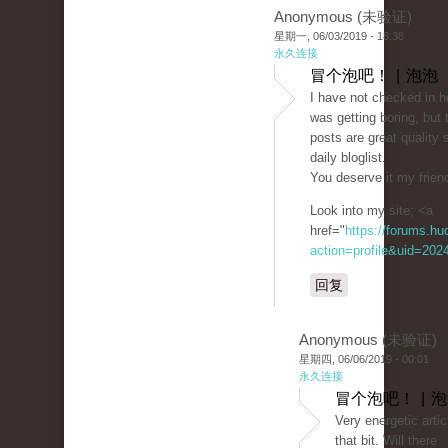
Anonymous (未验证)
星期一, 06/03/2019 - 18:38
永久连接
冒个泡吧！ | 泡泡
I have not checked in he
was getting boring, but 
posts are great quality 
daily bloglist.
You deserve it my friend
Look into my site; <a
href="
https://forums.h
action=profile&uid=202
回复
Anonymous (未验证)
星期四, 06/06/2019 - 00:01
永久连接
冒个泡吧！ | 
Very energetic artic
that bit. Will there