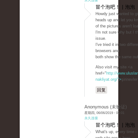
永久连接
冒个泡吧！ | 泡泡
Howdy just wanted to g
heads up and let you k
of the pictures aren't lo
I'm not sure why but I th
issue.
I've tried it in two differ
browsers and
both show the same ou
Also visit my site <a
href="
http://www.uluslar
nakliyat.org/">
şirinevle
回复
Anonymous (未验证)
星期四, 06/06/2019 - 06:01
永久连接
冒个泡吧！ | 泡泡
What's up, every time i
web site posts here