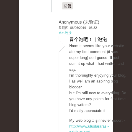
回复
Anonymous (未验证)
星期四, 06/06/2019 - 06:32
永久连接
冒个泡吧！ | 泡泡
Hmm it seems like your website
ate my first comment (it was
super long) so I guess I'll just
sum it up what I had written and
say,
I'm thoroughly enjoying your blog.
I as well am an aspiring blog
blogger
but I'm still new to everything. Do
you have any points for first-time
blog writers?
I'd really appreciate it.
My web blog :: şirinevler escort -
http://www.uluslararasi-