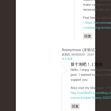
make certain to con
necessary tips on 
-
https://airconisrae
conditioning-techni
回复
Anonymous (未验证)
星期四, 05/30/2019 - 23:07
永久连接
冒个泡吧！ | 泡泡
Hello, I enjoy reading throug
post. I wanted to write a lit
support you.
Also visit my blog post
http://zion9o81q.pointblog.n
casino-korean-Diaries-2263
回复