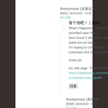
Anonymous (未验证)
星期五, 05/31/2019 - 14:30
永久连接
冒个泡吧！ | 泡泡
What's Happening i'm new to 
stumbled upon this I
have found It absolutely use
aided me out loads.
I'm hoping to contribute & ai
customers like its helped m
Great job.
my web page - Https://Raah
https://raahhosting.net/inde
a=stats&u=antwanjla48
回复
Anonymous (未验证)
星期四, 06/06/2019 - 05:08