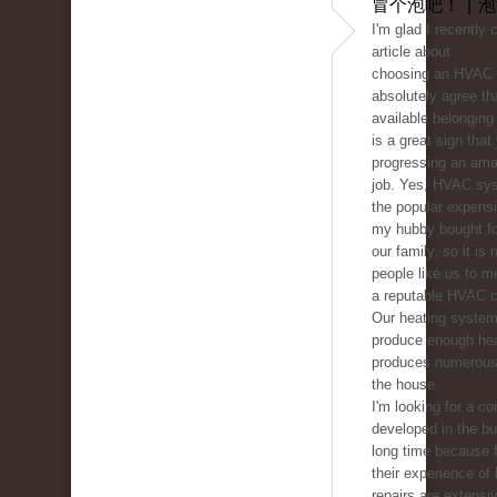
冒个泡吧！ | 
I'm glad I recently
article about
choosing an HVAC c
absolutely agree tha
available belonging 
is a great sign that
progressing an ama
job. Yes, HVAC sys
the popular expens
my hubby bought fo
our family, so it is
people like us to m
a reputable HVAC 
Our heating system
produce enough he
produces numerous 
the house.
I'm looking for a co
developed in the b
long time because f
their experience of
repairs are extensive