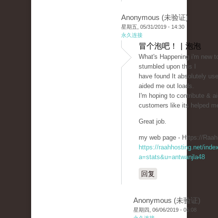
Anonymous (未验证)
星期五, 05/31/2019 - 14:30
永久连接
冒个泡吧！ | 泡泡
What's Happening i'm new to 
stumbled upon this I
have found It absolutely use
aided me out loads.
I'm hoping to contribute & ai
customers like its helped m
Great job.
my web page - Https://Raah
https://raahhosting.net/inde
a=stats&u=antwanjla48
回复
Anonymous (未验证)
星期四, 06/06/2019 - 05:08