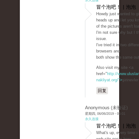
永久连接
冒个泡吧！ | 泡泡
Howdy just wanted to g
heads up and let you k
of the pictures aren't lo
I'm not sure why but I th
issue.
I've tried it in two differ
browsers and
both show the same ou
Also visit my site <a
href="
http://www.uluslar
nakliyat.org/">
şirinevle
回复
Anonymous (未验证)
星期四, 06/06/2019 - 06:01
永久连接
冒个泡吧！ | 泡泡
What's up, every time i
web site posts here