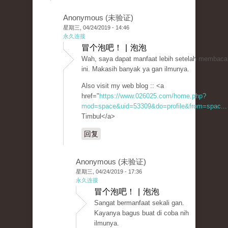
Anonymous (未验证)
星期三, 04/24/2019 - 14:46
永久连接
冒个泡吧！ | 泡泡
Wah, saya dapat manfaat lebih setelah membaca 
ini. Makasih banyak ya gan ilmunya.
Also visit my web blog :: <a
href="
https://www.026025.com/home.php?
mod=space&uid=53309&do=profile&from=spac...
Timbul</a>
回复
Anonymous (未验证)
星期三, 04/24/2019 - 17:36
永久连接
冒个泡吧！ | 泡泡
Sangat bermanfaat sekali gan.
Kayanya bagus buat di coba nih
ilmunya.