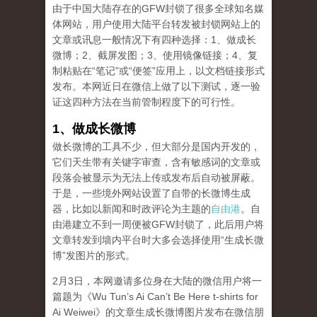
由于中国大陆存在的GFW封锁了很多全球知名媒
体网站，用户使用大陆平台转发被封锁网站上的
文章或讯息一般情况下有四种选择：1、做成长
微博；2、截屏发图；3、使用镜像链接；4、复
制粘贴在“笔记”或“便签”应用上，以文档链接形式
发布。本网近日在微信上做了以下测试，逐一验
证这四种方法在当前管制程度下的可行性。
1、做成长微博
做长微博的工具不少，但大部分是国内开发的，
它们天生带有关键字审查，含有敏感词的文章或
段落会被显示为无法上传或发布后自动被屏蔽。
于是，一些境外网站设置了自带的长微博生成
器，比如以新闻和时政评论为主题的
自由港
。自
由港建立不到一周便被GFW封锁了，此后用户将
文章转发到墙内平台时大多会选择使用“生成长微
博”发图片的形式。
2月3日，本网邀请多位身在大陆的微信用户将一
篇题为《Wu Tun’s Ai Can’t Be Here t-shirts for
Ai Weiwei》的文章生成长微博图片发布在微信朋