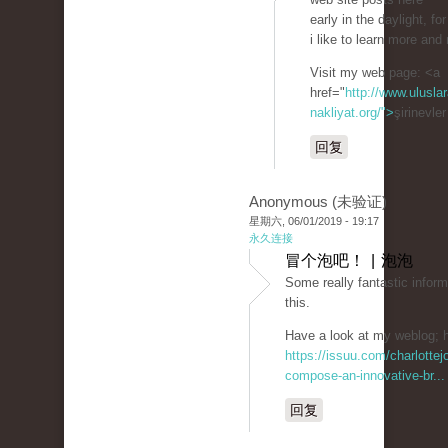
early in the daylight, fo
i like to learn more and
Visit my web page: <a
href="
http://www.uluslar
nakliyat.org/">
şirinevle
回复
Anonymous (未验证)
星期六, 06/01/2019 - 19:17
永久连接
冒个泡吧！ | 泡泡
Some really fantastic inform
this.
Have a look at my weblog; h
https://issuu.com/charlotte
compose-an-innovative-br...
回复