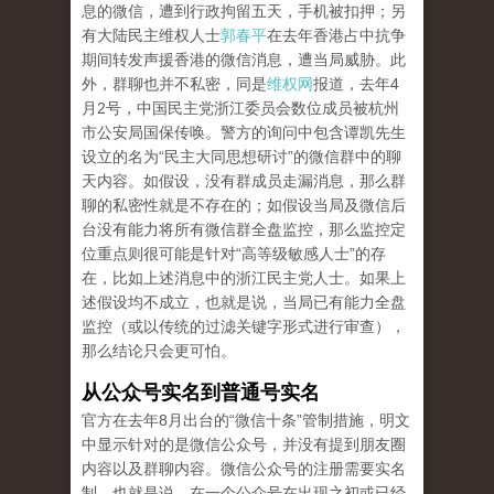
息的微信，遭到行政拘留五天，手机被扣押；另
有大陆民主维权人士
郭春平
在去年香港占中抗争
期间转发声援香港的微信消息，遭当局威胁。此
外，群聊也并不私密，同是
维权网
报道，去年4
月2号，中国民主党浙江委员会数位成员被杭州
市公安局国保传唤。警方的询问中包含谭凯先生
设立的名为“民主大同思想研讨”的微信群中的聊
天内容。如假设，没有群成员走漏消息，那么群
聊的私密性就是不存在的；如假设当局及微信后
台没有能力将所有微信群全盘监控，那么监控定
位重点则很可能是针对“高等级敏感人士”的存
在，比如上述消息中的浙江民主党人士。如果上
述假设均不成立，也就是说，当局已有能力全盘
监控（或以传统的过滤关键字形式进行审查），
那么结论只会更可怕。
从公众号实名到普通号实名
官方在去年8月出台的“微信十条”管制措施，明文
中显示针对的是微信公众号，并没有提到朋友圈
内容以及群聊内容。微信公众号的注册需要实名
制，也就是说，在一个公众号在出现之初或已经