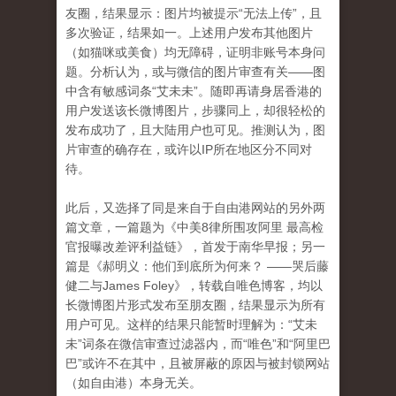
友圈，结果显示：图片均被提示“无法上传”，且
多次验证，结果如一。上述用户发布其他图片
（如猫咪或美食）均无障碍，证明非账号本身问
题。分析认为，或与微信的图片审查有关——图
中含有敏感词条“艾未未”。随即再请身居香港的
用户发送该长微博图片，步骤同上，却很轻松的
发布成功了，且大陆用户也可见。推测认为，图
片审查的确存在，或许以IP所在地区分不同对
待。
此后，又选择了同是来自于自由港网站的另外两
篇文章，一篇题为《中美8律所围攻阿里 最高检
官报曝改差评利益链》，首发于南华早报；另一
篇是《
郝明义：他们到底所为何来？
——哭后藤
健二与
James Foley》，转载自唯色博客，均以
长微博图片形式发布至朋友圈，结果显示为所有
用户可见。这样的结果只能暂时理解为：“艾未
未”词条在微信审查过滤器内，而“唯色”和“阿里巴
巴”或许不在其中，且被屏蔽的原因与被封锁网站
（如自由港）本身无关。