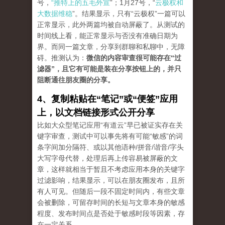
号，
“推特上的五毛外宣
”；1月27号，“
云极权和
大数据维稳
”。结果显示，只有“云极权”一篇可以
正常显示，此外两篇均被自动屏蔽了。从测试的
时间线上看，能正常显示与否没有准确日期为
界。而同一篇文章，分享到群聊和私聊中，无障
碍。推测认为：
微信的内容审查很可能存在“过
滤器”，且它有可能是装在分享按钮上的，并只
阻断通往朋友圈的分享。
4、复制粘贴在“笔记”或“便签”应用
上，以文档链接形式公开分享
比如大众型笔记应用“有道云”早已被证实存在关
键字审查，测试中可以事先将有可能“敏感”的词
条字间加分隔符、或以其他语种/拼音/谐音/字头
大写字母代替，处理后再上传容易被屏蔽的文
章，这样就相当于暂且不考虑应用本身的关键字
过滤影响，结果显示，可以在朋友圈发布，且所
有人可见。但随后一段不固定时间内，有些文章
会被删除，可留存时间的长短与文章本身的敏感
程度、发布时间点是否处于敏感时段等因素，存
在一定关系。