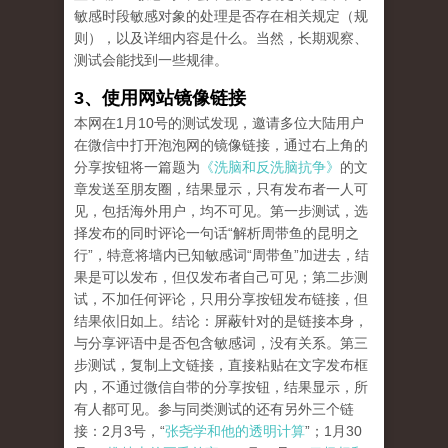
敏感时段敏感对象的处理是否存在相关规定（规
则），以及详细内容是什么。当然，长期观察、
测试会能找到一些规律。
3、使用网站镜像链接
本网在1月10号的测试发现，邀请多位大陆用户
在微信中打开泡泡网的镜像链接，通过右上角的
分享按钮将一篇题为
《洗脑和反洗脑抗争》
的文
章发送至朋友圈，结果显示，只有发布者一人可
见，包括海外用户，均不可见。第一步测试，选
择发布的同时评论一句话“解析周带鱼的昆明之
行”，特意将墙内已知敏感词“周带鱼”加进去，结
果是可以发布，但仅发布者自己可见；第二步测
试，不加任何评论，只用分享按钮发布链接，但
结果依旧如上。结论：屏蔽针对的是链接本身，
与分享评语中是否包含敏感词，没有关系。第三
步测试，复制上文链接，直接粘贴在文字发布框
内，不通过微信自带的分享按钮，结果显示，所
有人都可见。参与同类测试的还有另外三个链
接：2月3号，“
张尧学和他的透明计算
”；1月30