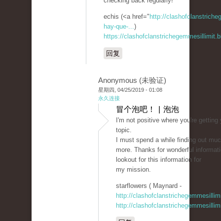
checking back regularly!
echis (<a href="
http://clashofclanstrich
hay-que-...
)
https://clashofclanstrichegemmesillimit
回复
Anonymous (未验证)
星期四, 04/25/2019 - 01:08
永久连接
冒个泡吧！ | 泡泡
I'm not positive where you're getting
topic.
I must spend a while finding out mu
more. Thanks for wonderful informati
lookout for this information for
my mission.
starflowers ( Maynard -
http://clashofclanstrichegemmesillim
http://clashofclanstrichegemmesillim