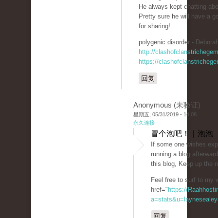
He always kept chatting about
Pretty sure he will have a 
for sharing!
polygenic disorder - Deborah
http://clashofclanstrichege
https://clashofclanstricheg
回复
Anonymous (未验证)
星期五, 05/31/2019 - 14:08
永久连接
冒个泡吧！ | 泡泡
If some one wishes expe
running a blog afterward
this blog, Keep up the 
Feel free to surf to my 
href="
https://Raahhosti
a=stats&u=laynesealey
回复