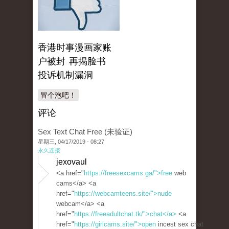
香港时事漫画家账
户被封 再揭脸书
投诉机制漏洞
冒个泡吧！
评论
Sex Text Chat Free (未验证)
星期三, 04/17/2019 - 08:27
永久连接
jexovaul
<a href="
https://freesexcams.ga/">free
web
cams</a> <a
href="
https://webcamteens.site/">nude
webcam</a> <a
href="
https://freeadultchat.tk/">chat</a>
<a
href="
https://girlcams.site/">open
incest sex chat