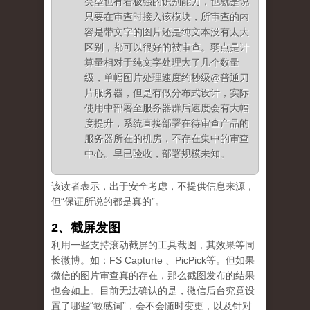
类型也有着极强的识别能力，也就是说
只要在审查时接入该模块，所审查的内
容是带文字的图片还是纯文本没有太大
区别，都可以很好的被审查。弱点是计
算量相对于纯文字处理大了几个数量
级，单幅图片处理速度约秒级@普通刀
片服务器，但是有做分布式设计，实际
使用中部署至服务器群后速度会有大幅
度提升，系统直接部署在待审查产品的
服务器所在的机房，不存在集中的审查
中心。早已验收，部署规模未知。
该读者表示，出于安全考虑，不提供信息来源，
但“保证所说的都是真的”。
2、截屏发图
利用一些支持滚动截屏的工具截图，其效果等同
长微博。如：FS Capturte 、PicPick等。但如果
微信的图片审查真的存在，那么截图发布的结果
也会如上。目前无法确认的是，微信后台究竟设
置了哪些“敏感词”，会不会随时变更，以及针对