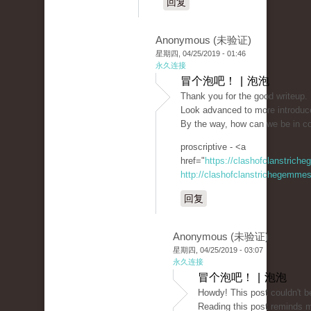
回复
Anonymous (未验证)
星期四, 04/25/2019 - 01:46
永久连接
冒个泡吧！ | 泡泡
Thank you for the good writeup. 
Look advanced to more introduc
By the way, how can we be in c
proscriptive - <a
href="
https://clashofclanstrich
http://clashofclanstrichegemmesi
回复
Anonymous (未验证)
星期四, 04/25/2019 - 03:07
永久连接
冒个泡吧！ | 泡泡
Howdy! This post couldn't be
Reading this post reminds 