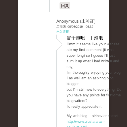
回复
Anonymous (未验证)
星期四, 06/06/2019 - 06:32
永久连接
冒个泡吧！ | 泡泡
Hmm it seems like your website
ate my first comment (it was
super long) so I guess I'll just
sum it up what I had written and
say,
I'm thoroughly enjoying your blog.
I as well am an aspiring blog
blogger
but I'm still new to everything. Do
you have any points for first-time
blog writers?
I'd really appreciate it.
My web blog :: şirinevler escort -
http://www.uluslararasi-