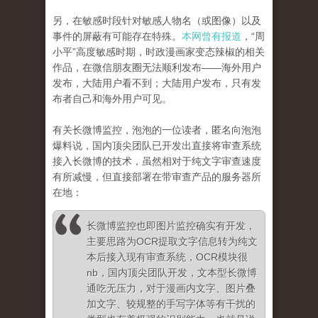
另，在敏感时段针对敏感人物名（或图像）以及
事件的屏蔽有可能存在特殊。
本网曾有报道
，“周
小平”高度敏感时期，时政漫画家变态辣椒的相关
作品，在微信朋友圈无法顺利发布——海外用户
发布，大陆用户看不到；大陆用户发布，只有发
布者自己和海外用户可见。
有关长微博监控，泡泡的一位读者，匿名向泡泡
爆料说，国内顶尖团队已开发出直接将审查系统
接入长微博的技术，虽然相对于纯文字审查速度
有所减慢，但直接部署在带审查产品的服务器所
在地：
长微博监控也即图片监控确实有开发，
主要思路为OCR提取文字信息转为纯文
本后接入现有审查系统，OCR模块很
nb，国内顶尖团队开发，文本型长微博
通吃无压力，对于漫画内文字、图片叠
加文字、较规整的手写字体等有干扰的