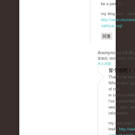
be a part 2?
my blog post - şirin
http://www.uluslarar
nakliyat.org/
回复
Anonymous (未验
星期四, 06/06/2019 - 03:
永久连接
冒个泡吧！ 
Thanks for ever
Where else cou
of info
in such a perfe
I've a present
week, and I am
information.
my web page :
href="
http://ww