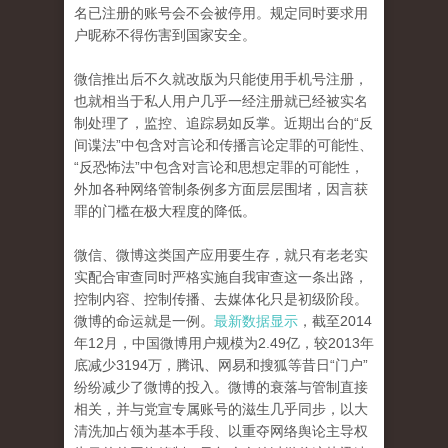
名已注册的账号会不会被停用。规定同时要求用
户昵称不得伤害到国家安全。
微信推出后不久就改版为只能使用手机号注册，
也就相当于私人用户几乎一经注册就已经被实名
制处理了，监控、追踪易如反掌。近期出台的“反
间谍法”中包含对言论和传播言论定罪的可能性、
“反恐怖法”中包含对言论和思想定罪的可能性，
外加各种网络管制条例多方面层层围堵，因言获
罪的门槛在极大程度的降低。
微信、微博这类国产应用要生存，就只有老老实
实配合审查同时严格实施自我审查这一条出路，
控制内容、控制传播、去媒体化只是初级阶段。
微博的命运就是一例。
最新数据显示
，截至2014
年12月，中国微博用户规模为2.49亿，较2013年
底减少3194万，腾讯、网易和搜狐等昔日“门户”
纷纷减少了微博的投入。微博的衰落与管制直接
相关，并与党宣专属账号的滋生几乎同步，以大
清洗加占领为基本手段、以重夺网络舆论主导权