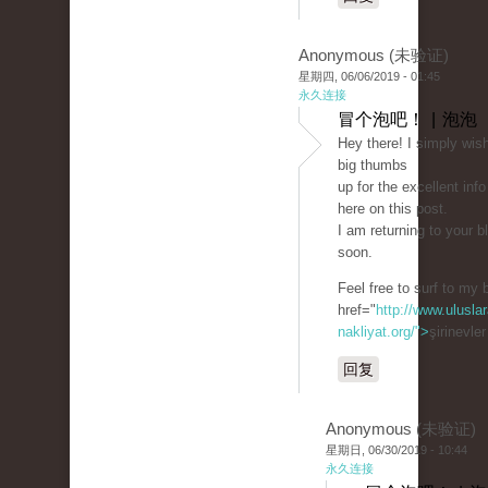
Anonymous (未验证)
星期四, 06/06/2019 - 01:45
永久连接
冒个泡吧！ | 泡泡
Hey there! I simply wish
big thumbs
up for the excellent info
here on this post.
I am returning to your b
soon.
Feel free to surf to my 
href="
http://www.uluslar
nakliyat.org/">
şirinevle
回复
Anonymous (未验证)
星期日, 06/30/2019 - 10:44
永久连接