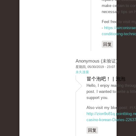
make certain to con
necessary tips on 
-
https://airconisrae
conditioning-techni
回复
Anonymous (未验证)
星期四, 05/30/2019 - 23:07
永久连接
冒个泡吧！ | 泡泡
Hello, I enjoy reading throug
post. I wanted to write a lit
support you.
Also visit my blog post
http://zion9o81q.pointblog.n
casino-korean-Diaries-2263
回复