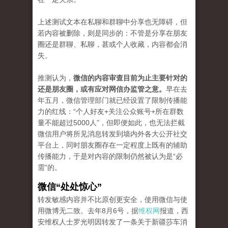
上述测试文本在私聊和群聊中分享也无障碍，但
若内容被删除，则是同步的：不管是分享在朋友
圈还是群聊、私聊，甚或个人收藏，内容都会消
失。
推测认为，
微信的内容审查目前为止主要针对的
还是朋友圈，或有应对网信办监管之意。
早在去
年五月，微信管理部门就已经设置了限制传播能
力的红线：“个人好友+关注公众账号+所在群数
量不能超过5000人”，但即便如此，也无法拦截
微信用户将所见消息转发到墙内外各大公开社交
平台上，同时朋友圈存在一定程度上既有的辅助
传播能力，于是对内容的限制仍然被认为是“必
需”的。
微信“处处惊心”
转发敏感内容并不比原创更安全，使用微信与使
用微博无二致。去年8月6号，据
维权网
报道，西
安维权人士罗光明因转发了一条关于新疆莎车消