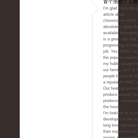
冒个泡吧！ | 
I'm glad I recently
article about
choosing an HVAC c
absolutely agree tha
available belonging 
is a great sign that
progressing an ama
job. Yes, HVAC sys
the popular expens
my hubby bought fo
our family, so it is
people like us to m
a reputable HVAC 
Our heating system
produce enough he
produces numerous 
the house.
I'm looking for a co
developed in the b
long time because f
their experience of
repairs are extensive