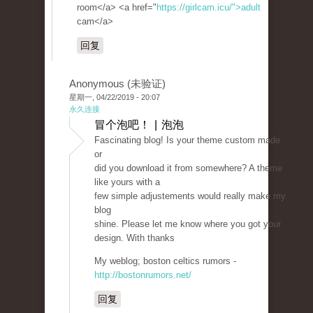
room</a> <a href="
https://girlcam.icu/">adult
cam</a>
回复
Anonymous (未验证)
星期一, 04/22/2019 - 20:07
永久连接
冒个泡吧！ | 泡泡
Fascinating blog! Is your theme custom made
or
did you download it from somewhere? A theme
like yours with a
few simple adjustements would really make my
blog
shine. Please let me know where you got your
design. With thanks
My weblog; boston celtics rumors -
http://bostonrumors.net/
回复