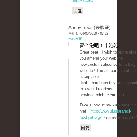
nakliyat.org/
回复
Anonymous (未验证)
星期四, 06/06/2019 - 07:02
永久连接
冒个泡吧！ | 泡泡
Great beat ! I wish to apprentice
you amend your website,
how could i subscribe for a blog
website? The account aided me
acceptable
deal. I had been tiny bit acquain
this your broadcast
provided bright clear idea
Take a look at my web page :: <
href="
http://www.uluslararasi-
nakliyat.org/">
şirinevler escort<
回复