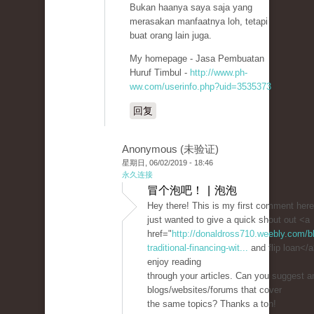
Bukan haanya saya saja yang
merasakan manfaatnya loh, tetapi
buat orang lain juga.
My homepage - Jasa Pembuatan
Huruf Timbul -
http://www.ph-
ww.com/userinfo.php?uid=3535373
回复
Anonymous (未验证)
星期日, 06/02/2019 - 18:46
永久连接
冒个泡吧！ | 泡泡
Hey there! This is my first comment here
just wanted to give a quick shout out <a
href="
http://donaldross710.weebly.com/bl
traditional-financing-wit...
and flip loan</a>
enjoy reading
through your articles. Can you suggest a
blogs/websites/forums that cover
the same topics? Thanks a ton!