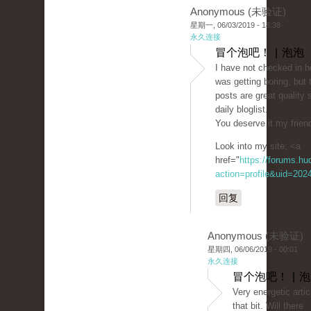
Anonymous (未验证)
星期一, 06/03/2019 - 18:38
永久连接
冒个泡吧！ | 泡泡
I have not checked in he
was getting boring, but 
posts are great quality 
daily bloglist.
You deserve it my friend
Look into my site; <a
href="
https://forums.h
action=profile&uid=202
回复
Anonymous (未验证)
星期四, 06/06/2019 - 00:01
永久连接
冒个泡吧！ | 
Very energetic artic
that bit. Will there