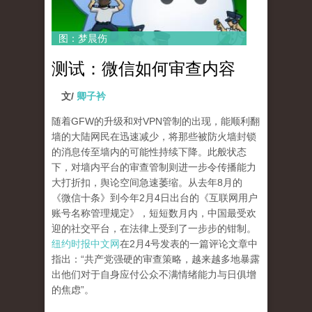
图：梦晨伤
测试：微信如何审查内容
文/
卿子衿
随着GFW的升级和对VPN管制的出现，能顺利翻
墙的大陆网民在迅速减少，将那些被防火墙封锁
的消息传至墙内的可能性持续下降。此般状态
下，对墙内平台的审查管制则进一步令传播能力
大打折扣，舆论空间急速萎缩。从去年8月的
《微信十条》到今年2月4日出台的《互联网用户
账号名称管理规定》，短短数月内，中国最受欢
迎的社交平台，在法律上受到了一步步的钳制。
纽约时报中文网
在2月4号发表的一篇评论文章中
指出：“共产党强硬的审查策略，越来越多地暴露
出他们对于自身应付公众不满情绪能力与日俱增
的焦虑”。