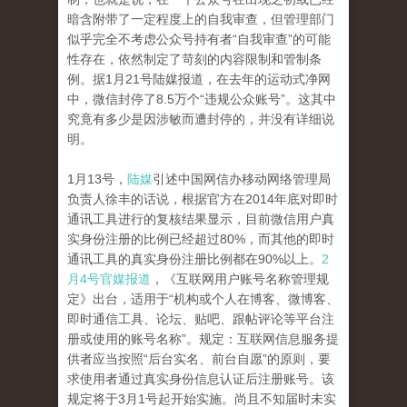
暗含附带了一定程度上的自我审查，但管理部门
似乎完全不考虑公众号持有者“自我审查”的可能
性存在，依然制定了苛刻的内容限制和管制条
例。据1月21号陆媒报道，在去年的运动式净网
中，微信封停了8.5万个“违规公众账号”。这其中
究竟有多少是因涉敏而遭封停的，并没有详细说
明。
1月13号，
陆媒
引述中国网信办移动网络管理局
负责人徐丰的话说，根据官方在2014年底对即时
通讯工具进行的复核结果显示，目前微信用户真
实身份注册的比例已经超过80%，而其他的即时
通讯工具的真实身份注册比例都在90%以上。
2
月4号官媒报道
，《互联网用户账号名称管理规
定》出台，适用于“机构或个人在博客、微博客、
即时通信工具、论坛、贴吧、跟帖评论等平台注
册或使用的账号名称”。规定：互联网信息服务提
供者应当按照“后台实名、前台自愿”的原则，要
求使用者通过真实身份信息认证后注册账号。该
规定将于3月1号起开始实施。尚且不知届时未实