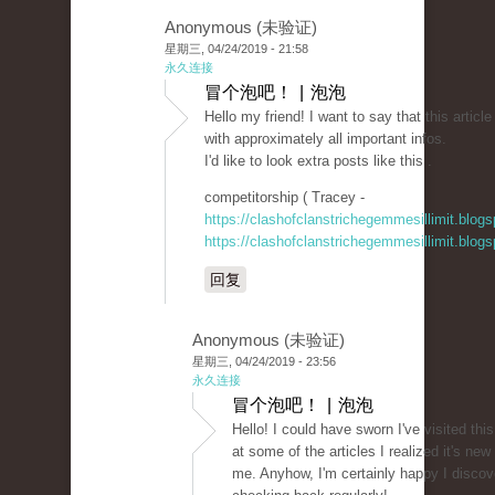
Anonymous (未验证)
星期三, 04/24/2019 - 21:58
永久连接
冒个泡吧！ | 泡泡
Hello my friend! I want to say that this artic
with approximately all important infos.
I'd like to look extra posts like this .
competitorship ( Tracey -
https://clashofclanstrichegemmesillimit.blo
https://clashofclanstrichegemmesillimit.blo
回复
Anonymous (未验证)
星期三, 04/24/2019 - 23:56
永久连接
冒个泡吧！ | 泡泡
Hello! I could have sworn I've visited this
at some of the articles I realized it's new
me. Anyhow, I'm certainly happy I discove