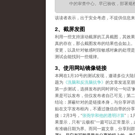
中的审查中心。早已验收，部署规
该读者表示，出于安全考虑，不提供信息来
2、截屏发图
利用一些支持滚动截屏的工具截图，其效果等同长
真的存在，那么截图发布的结果也会如上。
变更，以及针对敏感时段敏感对象的处理是
测试会能找到一些规律。
3、使用网站镜像链接
本网在1月10号的测试发现，邀请多位大
题为
《洗脑和反洗脑抗争》
的文章发送至朋
第一步测试，选择发布的同时评论一句话“解
果是可以发布，但仅发布者自己可见；第二
结论：屏蔽针对的是链接本身，与分享评语
贴在文字发布框内，不通过微信自带的分享
接：2月3号，“
张尧学和他的透明计算
”；1
果显示，只有“云极权”一篇可以正常显示
有准确日期为界。而同一篇文章，分享到群