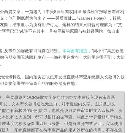
外两篇文章，一篇题为《中美8律所围攻阿里 最高检官报曝改差评利
明义：他们到底所为何来？
——哭后藤健二与
James Foley》，转载
友圈，结果显示为所有用户可见。这样的结果只能暂时理解为：“艾
和“阿里巴巴”或许不在其中，且被屏蔽的原因与被封锁网站（如自由
以及事件的屏蔽有可能存在特殊。
本网曾有报道
，“周小平”高度敏感
微信朋友圈无法顺利发布——海外用户发布，大陆用户看不到；大陆
。
泡泡爆料说，国内顶尖团队已开发出直接将审查系统接入长微博的技
但直接部署在带审查产品的服务器所在地：
发，主要思路为OCR提取文字信息转为纯文本后接入现有审查系
队开发，文本型长微博通吃无压力，对于漫画内文字、图片叠加文
类型也有着极强的识别能力，也就是说只要在审查时接入该模块，所
文本没有太大区别，都可以很好的被审查。弱点是计算量相对于纯文
处理速度约秒级@普通刀片服务器，但是有做分布式设计，实际使用
度提升，系统直接部署在待审查产品的服务器所在的机房，不存在集