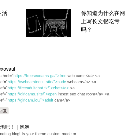
生活
你知道为什么在网
上写长文很吃亏
吗？
exovaul
a href="
https://freesexcams.ga/">free
web cams</a> <a
ref="
https://webcamteens.site/">nude
webcam</a> <a
ref="
https://freeadultchat.tk/">chat</a>
<a
ref="
https://girlcams.site/">open
incest sex chat room</a> <a
ref="
https://girlcam.icu/">adult
cam</a>
回复
泡吧！ | 泡泡
nating blog! Is your theme custom made or