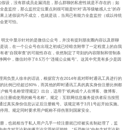
如假设，没有群成员走漏消息，那么群聊的私密性就是不存在的；如
全盘监控，那么监控定位重点则很可能是针对“高等级敏感人士”的存
果上述假设均不成立，也就是说，当局已有能力全盘监控（或以传统
会更可怕。
施，明文中显示针对的是微信公众号，并没有提到朋友圈内容以及群聊
是说，在一个公众号在出现之初或已经暗含附带了一定程度上的自我
有者“自我审查”的可能性存在，依然制定了苛刻的内容限制和管制条
净网中，微信封停了8.5万个“违规公众账号”。这其中究竟有多少是因
理局负责人徐丰的话说，根据官方在2014年底对即时通讯工具进行的
的比例已经超过80%，而其他的即时通讯工具的真实身份注册比例都
用户账号名称管理规定》出台，适用于“机构或个人在博客、微博客、
台注册或使用的账号名称”。规定：互联网信息服务提供者应当按照
者通过真实身份信息认证后注册账号。该规定将于3月1号起开始实施。
停用。规定同时要求用户昵称不得伤害到国家安全。
册，也就相当于私人用户几乎一经注册就已经被实名制处理了，监
中包含对言论和传播言论定罪的可能性、“反恐怖法”中包含对言论和