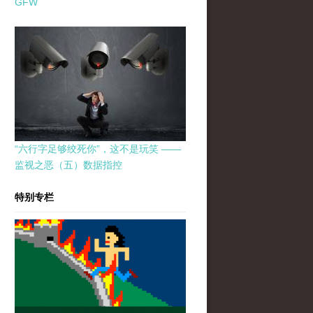
GFW
“六行字足够绞死你”，这不是玩笑 ——
监视之恶（五）数据指控
特别专栏