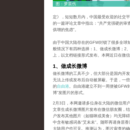
图：梦晨伤
定》，短短数月内，中国最受欢迎的社交平
的一篇评论文章中指出：“共产党强硬的审
俱增的焦虑”。
由于中国大陆存在的GFW封锁了很多全球
般情况下有四种选择：1、做成长微博；2、
上，以文档链接形式发布。本网近日在微信
1、做成长微博
做长微博的工具不少，但大部分是国内开发
无法上传或发布后自动被屏蔽。于是，一些
的
自由港
。自由港建立不到一周便被GFW
博”发图片的形式。
2月3日，本网邀请多位身在大陆的微信用户将一篇题为《Wu 
文章生成长微博图片发布在微信朋友圈，结
户发布其他图片（如猫咪或美食）均无障碍
中含有敏感词条“艾未未”。随即再请身居
大陆用户也可见。推测认为，图片审查的确