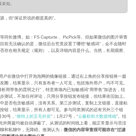
模未知。
源，但“保证所说的都是真的”。
微博。如：FS Capturte 、PicPick等。但如果微信的图片审查
目前无法确认的是，微信后台究竟设置了哪些“敏感词”，会不会随时
否存在相关规定（规则），以及详细内容是什么。当然，长期观察、
陆用户在微信中打开泡泡网的镜像链接，通过右上角的分享按钮将一篇
友圈，结果显示，只有发布者一人可见，包括海外用户，均不可见。
析周带鱼的昆明之行”，特意将墙内已知敏感词“周带鱼”加进去，结
步测试，不加任何评论，只用分享按钮发布链接，但结果依旧如上。
中是否包含敏感词，没有关系。第三步测试，复制上文链接，直接粘
按钮，结果显示，所有人都可见。参与同类测试的还有另外三个链
月30号，
“推特上的五毛外宣
”；1月27号，“
云极权和大数据维稳
”。结
，此外两篇均被自动屏蔽了。从测试的时间线上看，能正常显示与否没
聊和私聊中，无障碍。推测认为：
微信的内容审查很可能存在“过滤