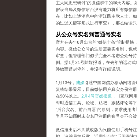
主大同思想研讨”的微信群中的聊天内容。
假设当局及微信后台没有能力将所有微信群
在，比如上述消息中的浙江民主党人士。如
的过滤关键字形式进行审查），那么结论只
从公众号实名到普通号实名
官方在去年8月出台的“微信十条”管制措
内容。微信公众号的注册需要实名制，也就
审查，但管理部门似乎完全不考虑公众号持
例。据1月21号陆媒报道，在去年的运动式
涉敏而遭封停的，并没有详细说明。
1月13号，
陆媒
引述中国网信办移动网络管
复核结果显示，目前微信用户真实身份注册
在90%以上。
2月4号官媒报道
，《互联网
即时通信工具、论坛、贴吧、跟帖评论等平
“后台实名、前台自愿”的原则，要求使用
尚且不知届时未实名已注册的账号会不会被
微信推出后不久就改版为只能使用手机号注
控、追踪易如反掌。近期出台的“反间谍法”