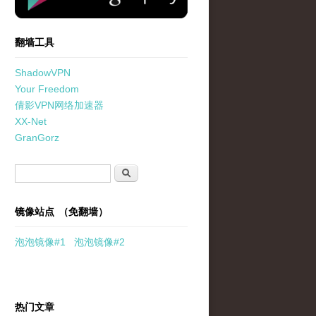
翻墙工具
ShadowVPN
Your Freedom
倩影VPN网络加速器
XX-Net
GranGorz
搜索表单
搜索
镜像站点 （免翻墙）
泡泡
镜像
#1
泡泡
镜像#2
热门文章