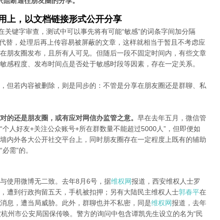
只阻断通往朋友圈的分享。
应用上，以文档链接形式公开分享
在关键字审查，测试中可以事先将有可能“敏感”的词条字间加分隔
字母代替，处理后再上传容易被屏蔽的文章，这样就相当于暂且不考虑应
在朋友圈发布，且所有人可见。但随后一段不固定时间内，有些文章
敏感程度、发布时间点是否处于敏感时段等因素，存在一定关系。
，但若内容被删除，则是同步的：不管是分享在朋友圈还是群聊、私
对的还是朋友圈，或有应对网信办监管之意。
早在去年五月，微信管
个人好友+关注公众账号+所在群数量不能超过5000人”，但即便如
墙内外各大公开社交平台上，同时朋友圈存在一定程度上既有的辅助
必需”的。
与使用微博无二致。去年8月6号，据
维权网
报道，西安维权人士罗
，遭到行政拘留五天，手机被扣押；另有大陆民主维权人士
郭春平
在
消息，遭当局威胁。此外，群聊也并不私密，同是
维权网
报道，去年
被杭州市公安局国保传唤。警方的询问中包含谭凯先生设立的名为“民