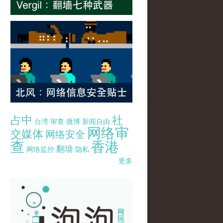
占中
社
台湾
审查
微博
新闻自由
网络审
交媒体
网络安全
查
香港
翻墙
网络监控
隐私
更多
pao-pao-banner-mirror-site-120814.jpg