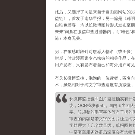
此后，又选择了同是来自于自由港网站的另
益链》，首发于南华早报；另一篇是《
郝
自唯色博客，均以长微博图片形式发布至朋
未未”词条在微信审查过滤器内，而“唯色”
港）本身无关。
另，在敏感时段针对敏感人物名（或图像）
时期，时政漫画家变态辣椒的相关作品，在
用户发布，只有发布者自己和海外用户可见
有关长微博监控，泡泡的一位读者，匿名向
术，虽然相对于纯文字审查速度有所减慢，
长微博监控也即图片监控确实有开
统，OCR模块很nb，国内顶尖团
字、较规整的手写字体等有干扰的
审查的内容是带文字的图片还是纯
字处理大了几个数量级，单幅图片
中部署至服务器群后速度会有大幅