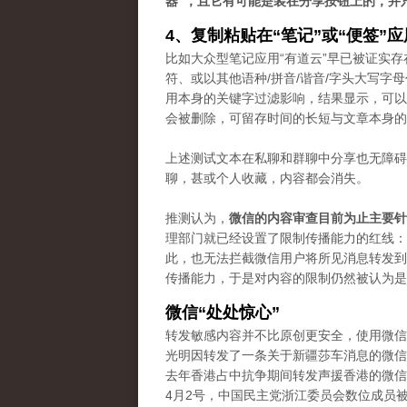
器”，且它有可能是装在分享按钮上的，并
4、复制粘贴在“笔记”或“便签”
比如大众型笔记应用“有道云”早已被证实存
符、或以其他语种/拼音/谐音/字头大写
用本身的关键字过滤影响，结果显示，可以
会被删除，可留存时间的长短与文章本身的
上述测试文本在私聊和群聊中分享也无障碍
聊，甚或个人收藏，内容都会消失。
推测认为，
微信的内容审查目前为止主要针
理部门就已经设置了限制传播能力的红线：“
此，也无法拦截微信用户将所见消息转发到
传播能力，于是对内容的限制仍然被认为是“
微信“处处惊心”
转发敏感内容并不比原创更安全，使用微信
光明因转发了一条关于新疆莎车消息的微信
去年香港占中抗争期间转发声援香港的微信
4月2号，中国民主党浙江委员会数位成员