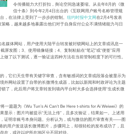
令传播能力大打折扣，舆论空间急速萎缩。从去年8月的《微
信十条》到今年2月4日出台的《互联网用户账号名称管理规
台，在法律上受到了一步步的钳制。
纽约时报中文网
在2月4号发表
查策略，越来越多地暴露出他们对于自身应付公众不满情绪能力与日
知名媒体网站，用户使用大陆平台转发被封锁网站上的文章或讯息一
截屏发图；3、使用镜像链接；4、复制粘贴在“笔记”或“便签”应用
上做了以下测试，逐一验证这四种方法在当前管制程度下的可行性。
的，它们天生带有关键字审查，含有敏感词的文章或段落会被显示为
境外网站设置了自带的长微博生成器，比如以新闻和时政评论为主题
封锁了，此后用户将文章转发到墙内平台时大多会选择使用“生成长微
Tun’s Ai Can’t Be Here t-shirts for Ai Weiwei》的
果显示：图片均被提示“无法上传”，且多次验证，结果如一。上述用
，证明非账号本身问题。分析认为，或与微信的图片审查有关——图
香港的用户发送该长微博图片，步骤同上，却很轻松的发布成功了，且
存在，或许以IP所在地区分不同对待。