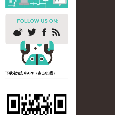
下载泡泡安卓APP（点击/扫描）