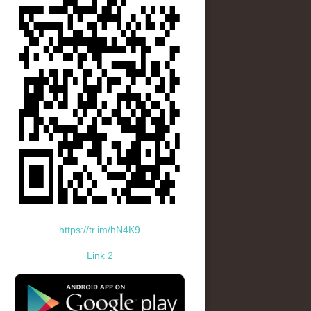
https://tr.im/hN4K9
Link 2
standard-icon-googleplay-app-store.png