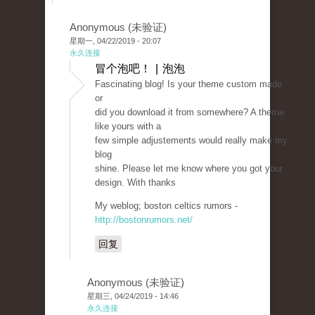
Anonymous (未验证)
星期一, 04/22/2019 - 20:07
永久连接
冒个泡吧！ | 泡泡
Fascinating blog! Is your theme custom made
or
did you download it from somewhere? A theme
like yours with a
few simple adjustements would really make my
blog
shine. Please let me know where you got your
design. With thanks
My weblog; boston celtics rumors -
http://bostonrumors.net/
回复
Anonymous (未验证)
星期三, 04/24/2019 - 14:46
永久连接