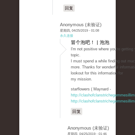
回复
Anonymous (未验证)
星期四, 04/25/2019 - 01:08
永久连接
冒个泡吧！ | 泡泡
I'm not positive where you're getting
topic.
I must spend a while finding out mu
more. Thanks for wonderful informati
lookout for this information for
my mission.
starflowers ( Maynard -
http://clashofclanstrichegemmesillim
http://clashofclanstrichegemmesillim
回复
Anonymous (未验证)
星期四, 04/25/2019 - 01:46