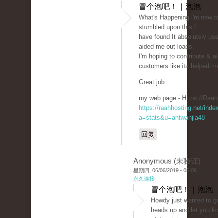
冒个泡吧！ | 泡泡
What's Happening i'm new to 
stumbled upon this I
have found It absolutely use
aided me out loads.
I'm hoping to contribute & ai
customers like its helped m
Great job.
my web page - Https://Raah
https://raahhosting.net/inde
a=stats&u=antwanjla48
回复
Anonymous (未验证)
星期四, 06/06/2019 - 05:08
永久连接
冒个泡吧！ | 泡泡
Howdy just wanted to g
heads up and let you k