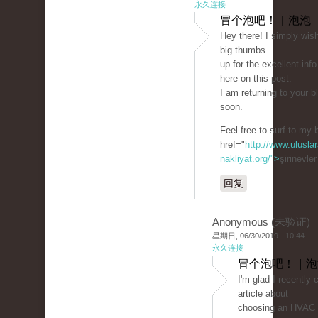
永久连接
冒个泡吧！ | 泡泡
Hey there! I simply wish
big thumbs
up for the excellent info
here on this post.
I am returning to your b
soon.
Feel free to surf to my 
href="
http://www.uluslar
nakliyat.org/">
şirinevle
回复
Anonymous (未验证)
星期日, 06/30/2019 - 10:44
永久连接
冒个泡吧！ | 
I'm glad I recently
article about
choosing an HVAC c