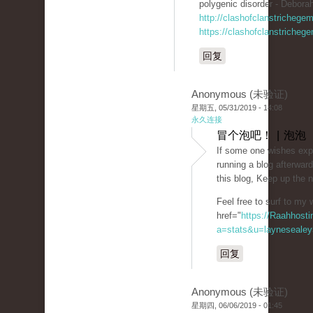
polygenic disorder - Deborah
http://clashofclanstrichege
https://clashofclanstricheg
回复
Anonymous (未验证)
星期五, 05/31/2019 - 14:08
永久连接
冒个泡吧！ | 泡泡
If some one wishes expe
running a blog afterward
this blog, Keep up the 
Feel free to surf to my 
href="
https://Raahhosti
a=stats&u=laynesealey
回复
Anonymous (未验证)
星期四, 06/06/2019 - 01:45