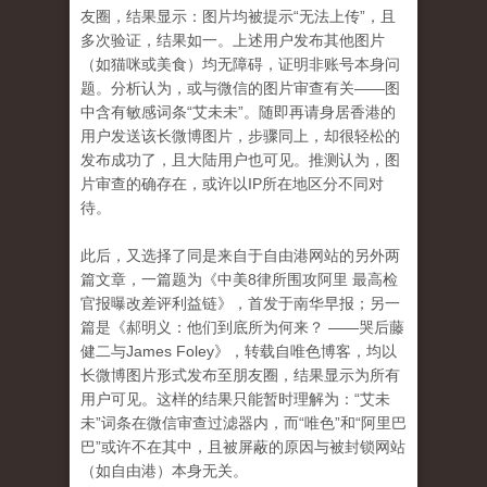
友圈，结果显示：图片均被提示“无法上传”，且
多次验证，结果如一。上述用户发布其他图片
（如猫咪或美食）均无障碍，证明非账号本身问
题。分析认为，或与微信的图片审查有关——图
中含有敏感词条“艾未未”。随即再请身居香港的
用户发送该长微博图片，步骤同上，却很轻松的
发布成功了，且大陆用户也可见。推测认为，图
片审查的确存在，或许以IP所在地区分不同对
待。
此后，又选择了同是来自于自由港网站的另外两
篇文章，一篇题为《中美8律所围攻阿里 最高检
官报曝改差评利益链》，首发于南华早报；另一
篇是《
郝明义：他们到底所为何来？
——哭后藤
健二与
James Foley》，转载自唯色博客，均以
长微博图片形式发布至朋友圈，结果显示为所有
用户可见。这样的结果只能暂时理解为：“艾未
未”词条在微信审查过滤器内，而“唯色”和“阿里巴
巴”或许不在其中，且被屏蔽的原因与被封锁网站
（如自由港）本身无关。