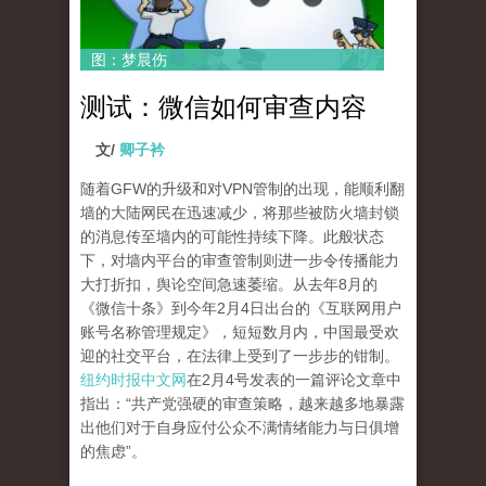
图：梦晨伤
测试：微信如何审查内容
文/
卿子衿
随着GFW的升级和对VPN管制的出现，能顺利翻
墙的大陆网民在迅速减少，将那些被防火墙封锁
的消息传至墙内的可能性持续下降。此般状态
下，对墙内平台的审查管制则进一步令传播能力
大打折扣，舆论空间急速萎缩。从去年8月的
《微信十条》到今年2月4日出台的《互联网用户
账号名称管理规定》，短短数月内，中国最受欢
迎的社交平台，在法律上受到了一步步的钳制。
纽约时报中文网
在2月4号发表的一篇评论文章中
指出：“共产党强硬的审查策略，越来越多地暴露
出他们对于自身应付公众不满情绪能力与日俱增
的焦虑”。