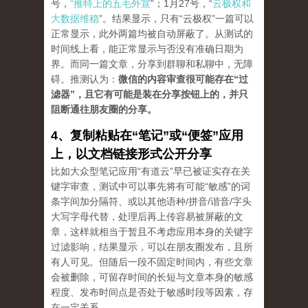
号，
“推特上的五毛外宣
”；1月27号，“
云极权和
大数据维稳
”。结果显示，只有“云极权”一篇可以
正常显示，此外两篇均被自动屏蔽了。从测试的
时间线上看，能正常显示与否没有准确日期为
界。而同一篇文章，分享到群聊和私聊中，无障
碍。推测认为：
微信的内容审查很可能存在“过
滤器”，且它有可能是装在分享按钮上的，并只
阻断通往朋友圈的分享。
4、复制粘贴在“笔记”或“便签”应用
上，以文档链接形式公开分享
比如大众型笔记应用“有道云”早已被证实存在关
键字审查，测试中可以事先将有可能“敏感”的词
条字间加分隔符、或以其他语种/拼音/谐音/字头
大写字母代替，处理后再上传容易被屏蔽的文
章，这样就相当于暂且不考虑应用本身的关键字
过滤影响，结果显示，可以在朋友圈发布，且所
有人可见。但随后一段不固定时间内，有些文章
会被删除，可留存时间的长短与文章本身的敏感
程度、发布时间点是否处于敏感时段等因素，存
在一定关系。