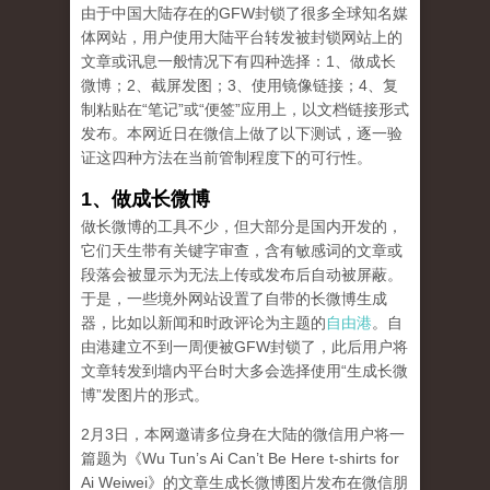
由于中国大陆存在的GFW封锁了很多全球知名媒
体网站，用户使用大陆平台转发被封锁网站上的
文章或讯息一般情况下有四种选择：1、做成长
微博；2、截屏发图；3、使用镜像链接；4、复
制粘贴在“笔记”或“便签”应用上，以文档链接形式
发布。本网近日在微信上做了以下测试，逐一验
证这四种方法在当前管制程度下的可行性。
1、做成长微博
做长微博的工具不少，但大部分是国内开发的，
它们天生带有关键字审查，含有敏感词的文章或
段落会被显示为无法上传或发布后自动被屏蔽。
于是，一些境外网站设置了自带的长微博生成
器，比如以新闻和时政评论为主题的
自由港
。自
由港建立不到一周便被GFW封锁了，此后用户将
文章转发到墙内平台时大多会选择使用“生成长微
博”发图片的形式。
2月3日，本网邀请多位身在大陆的微信用户将一
篇题为《Wu Tun’s Ai Can’t Be Here t-shirts for
Ai Weiwei》的文章生成长微博图片发布在微信朋