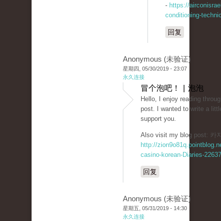
-
https://airconisrae
conditioning-techni
回复
Anonymous (未验证)
星期四, 05/30/2019 - 23:07
永久连接
冒个泡吧！ | 泡泡
Hello, I enjoy reading throug
post. I wanted to write a lit
support you.
Also visit my blog post
http://zion9o81q.pointblog.n
casino-korean-Diaries-2263
回复
Anonymous (未验证)
星期五, 05/31/2019 - 14:30
永久连接