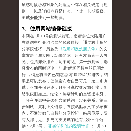
敏感时段敏感对象的处理是否存在相关规定（规
则），以及详细内容是什么。当然，长期观察、
测试会能找到一些规律。
3、使用网站镜像链接
本网在1月10号的测试发现，邀请多位大陆用户
在微信中打开泡泡网的镜像链接，通过右上角的
分享按钮将一篇题为
《洗脑和反洗脑抗争》
的文
章发送至朋友圈，结果显示，只有发布者一人可
见，包括海外用户，均不可见。第一步测试，选
择发布的同时评论一句话“解析周带鱼的昆明之
行”，特意将墙内已知敏感词“周带鱼”加进去，结
果是可以发布，但仅发布者自己可见；第二步测
试，不加任何评论，只用分享按钮发布链接，但
结果依旧如上。结论：屏蔽针对的是链接本身，
与分享评语中是否包含敏感词，没有关系。第三
步测试，复制上文链接，直接粘贴在文字发布框
内，不通过微信自带的分享按钮，结果显示，所
有人都可见。参与同类测试的还有另外三个链
接：2月3号，“
张尧学和他的透明计算
”；1月30