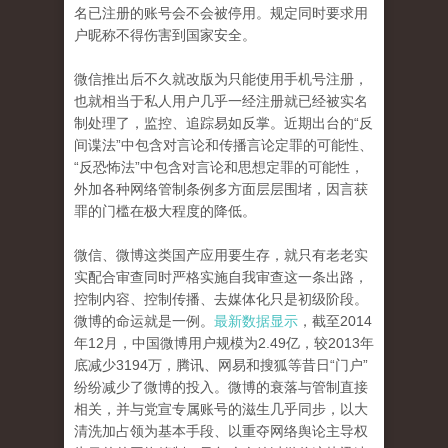
名已注册的账号会不会被停用。规定同时要求用
户昵称不得伤害到国家安全。
微信推出后不久就改版为只能使用手机号注册，
也就相当于私人用户几乎一经注册就已经被实名
制处理了，监控、追踪易如反掌。近期出台的“反
间谍法”中包含对言论和传播言论定罪的可能性、
“反恐怖法”中包含对言论和思想定罪的可能性，
外加各种网络管制条例多方面层层围堵，因言获
罪的门槛在极大程度的降低。
微信、微博这类国产应用要生存，就只有老老实
实配合审查同时严格实施自我审查这一条出路，
控制内容、控制传播、去媒体化只是初级阶段。
微博的命运就是一例。
最新数据显示
，截至2014
年12月，中国微博用户规模为2.49亿，较2013年
底减少3194万，腾讯、网易和搜狐等昔日“门户”
纷纷减少了微博的投入。微博的衰落与管制直接
相关，并与党宣专属账号的滋生几乎同步，以大
清洗加占领为基本手段、以重夺网络舆论主导权