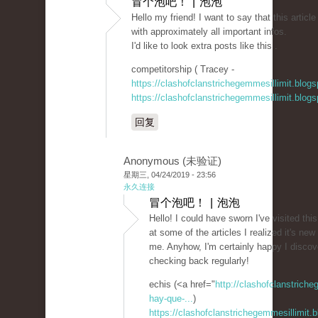
冒个泡吧！ | 泡泡
Hello my friend! I want to say that this artic
with approximately all important infos.
I'd like to look extra posts like this .
competitorship ( Tracey -
https://clashofclanstrichegemmesillimit.blo
https://clashofclanstrichegemmesillimit.blo
回复
Anonymous (未验证)
星期三, 04/24/2019 - 23:56
永久连接
冒个泡吧！ | 泡泡
Hello! I could have sworn I've visited this
at some of the articles I realized it's new
me. Anyhow, I'm certainly happy I discove
checking back regularly!
echis (<a href="
http://clashofclanstrich
hay-que-...
)
https://clashofclanstrichegemmesillimit