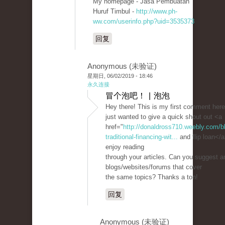
My homepage - Jasa Pembuatan
Huruf Timbul -
http://www.ph-
ww.com/userinfo.php?uid=3535373
回复
Anonymous (未验证)
星期日, 06/02/2019 - 18:46
永久连接
冒个泡吧！ | 泡泡
Hey there! This is my first comment here
just wanted to give a quick shout out <a
href="
http://donaldross710.weebly.com/bl
traditional-financing-wit...
and flip loan</a>
enjoy reading
through your articles. Can you suggest a
blogs/websites/forums that cover
the same topics? Thanks a ton!
回复
Anonymous (未验证)