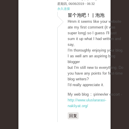
星期四, 06/06/2019 - 06:32
永久连接
冒个泡吧！ | 泡泡
Hmm it seems like your website
ate my first comment (it was
super long) so I guess I'll just
sum it up what I had written and
say,
I'm thoroughly enjoying your blog.
I as well am an aspiring blog
blogger
but I'm still new to everything. Do
you have any points for first-time
blog writers?
I'd really appreciate it.
My web blog :: şirinevler escort -
http://www.uluslararasi-
nakliyat.org/
回复