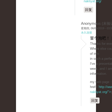
nakliyat.org/
回复
Anonymous (未验
星期四, 06/06/2019 - 03:
永久连接
冒个泡吧！ 
Thanks for ever
Where else cou
of info
in such a perfe
I've a present
week, and I am
information.
my web page :
href="
http://ww
nakliyat.org/">
回复