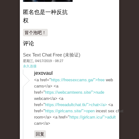
匿名也是一种反抗
权
冒个泡吧！
评论
Sex Text Chat Free (未验证)
星期三, 04/17/2019 - 08:27
永久连接
jexovaul
<a href="
https://freesexcams.ga/">free
web
cams</a> <a
href="
https://webcamteens.site/">nude
webcam</a> <a
href="
https://freeadultchat.tk/">chat</a>
<a
href="
https://girlcams.site/">open
incest sex chat
room</a> <a href="
https://girlcam.icu/">adult
cam</a>
回复