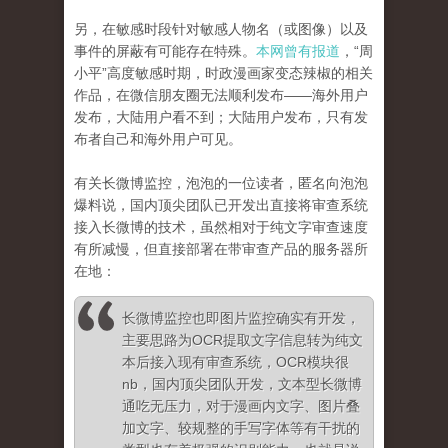
另，在敏感时段针对敏感人物名（或图像）以及
事件的屏蔽有可能存在特殊。
本网曾有报道
，“周
小平”高度敏感时期，时政漫画家变态辣椒的相关
作品，在微信朋友圈无法顺利发布——海外用户
发布，大陆用户看不到；大陆用户发布，只有发
布者自己和海外用户可见。
有关长微博监控，泡泡的一位读者，匿名向泡泡
爆料说，国内顶尖团队已开发出直接将审查系统
接入长微博的技术，虽然相对于纯文字审查速度
有所减慢，但直接部署在带审查产品的服务器所
在地：
长微博监控也即图片监控确实有开发，
主要思路为OCR提取文字信息转为纯文
本后接入现有审查系统，OCR模块很
nb，国内顶尖团队开发，文本型长微博
通吃无压力，对于漫画内文字、图片叠
加文字、较规整的手写字体等有干扰的