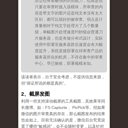
类型也有着极强的识别能力，也就是说
只要在审查时接入该模块，所审查的内
容是带文字的图片还是纯文本没有太大
区别，都可以很好的被审查。弱点是计
算量相对于纯文字处理大了几个数量
级，单幅图片处理速度约秒级@普通刀
片服务器，但是有做分布式设计，实际
使用中部署至服务器群后速度会有大幅
度提升，系统直接部署在待审查产品的
服务器所在的机房，不存在集中的审查
中心。早已验收，部署规模未知。
该读者表示，出于安全考虑，不提供信息来源，
但“保证所说的都是真的”。
2、截屏发图
利用一些支持滚动截屏的工具截图，其效果等同
长微博。如：FS Capturte 、PicPick等。但如果
微信的图片审查真的存在，那么截图发布的结果
也会如上。目前无法确认的是，微信后台究竟设
置了哪些“敏感词”，会不会随时变更，以及针对