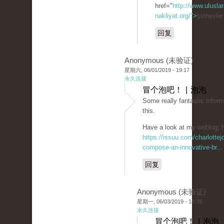
href="
http://www.uluslar
nakliyat.org/">
şirinevle
回复
Anonymous (未验证)
星期六, 06/01/2019 - 19:17
永久连接
冒个泡吧！ | 泡泡
Some really fantastic inform
this.
Have a look at my weblog; h
https://issuu.com/charlotte
compose-an-innovative-br...
回复
Anonymous (未验证)
星期一, 06/03/2019 - 18:38
永久连接
冒个泡吧！ | 泡泡