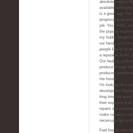
absolutely agree tha
available belonging 
is a great sign that
progressing an ama
job. Yes, HVAC sys
the popular expens
my hubby bought fo
our family, so it is
people like us to m
a reputable HVAC 
Our heating system
produce enough he
produces numerous 
the house.
I'm looking for a co
developed in the b
long time because f
their experience of
repairs are extensive
make certain to con
necessary tips on 