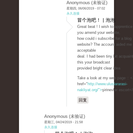
Anonymous (未验证)
星期四, 06/06/2019 - 07:02
永久连接
冒个泡吧！ | 泡泡
Great beat ! I wish to apprentice
you amend your website,
how could i subscribe for a blog
website? The account aided me
acceptable
deal. I had been tiny bit acquain
this your broadcast
provided bright clear idea
Take a look at my web page :: <
href="
http://www.uluslararasi-
nakliyat.org/">
şirinevler escort<
回复
Anonymous (未验证)
星期三, 04/24/2019 - 21:58
永久连接