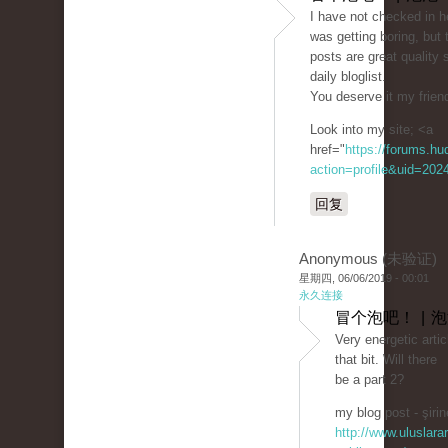
I have not checked in he
was getting boring, but 
posts are great quality 
daily bloglist.
You deserve it my friend
Look into my site; <a
href="
https://forums.h
action=profile&uid=202
回复
Anonymous (未验证)
星期四, 06/06/2019 - 00:01
永久连接
冒个泡吧！ | 
Very energetic artic
that bit. Will there
be a part 2?
my blog post - şirin
http://www.uluslarar