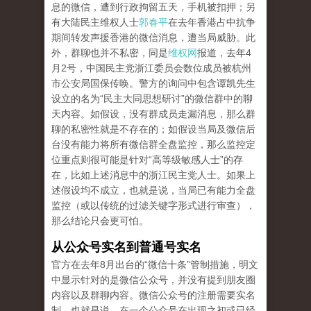
息的微信，遭到行政拘留五天，手机被扣押；另
有大陆民主维权人士
郭春平
在去年香港占中抗争
期间转发声援香港的微信消息，遭当局威胁。此
外，群聊也并不私密，同是
维权网
报道，去年4
月2号，中国民主党浙江委员会数位成员被杭州
市公安局国保传唤。警方的询问中包含谭凯先生
设立的名为“民主大同思想研讨”的微信群中的聊
天内容。如假设，没有群成员走漏消息，那么群
聊的私密性就是不存在的；如假设当局及微信后
台没有能力将所有微信群全盘监控，那么监控定
位重点则很可能是针对“高等级敏感人士”的存
在，比如上述消息中的浙江民主党人士。如果上
述假设均不成立，也就是说，当局已有能力全盘
监控（或以传统的过滤关键字形式进行审查），
那么结论只会更可怕。
从公众号实名到普通号实名
官方在去年8月出台的“微信十条”管制措施，明文
中显示针对的是微信公众号，并没有提到朋友圈
内容以及群聊内容。微信公众号的注册需要实名
制，也就是说，在一个公众号在出现之初或已经