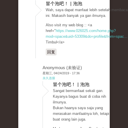
冒个泡吧！ | 泡泡
Wah, saya dapat manfaat lebih setelah membaca 
ini. Makasih banyak ya gan ilmunya.
Also visit my web blog :: <a
href="
https://www.026025.com/home.php?
mod=space&uid=53309&do=profile&from=spac...
Timbul</a>
回复
Anonymous (未验证)
星期三, 04/24/2019 - 17:36
永久连接
冒个泡吧！ | 泡泡
Sangat bermanfaat sekali gan.
Kayanya bagus buat di coba nih
ilmunya.
Bukan haanya saya saja yang
merasakan manfaatnya loh, tetapi
buat orang lain juga.