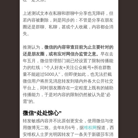
上述测试文本在私聊和群聊中分享也无障碍，但
若内容被删除，则是同步的：不管是分享在朋友
圈还是群聊、私聊，甚或个人收藏，内容都会消
失。
推测认为，
微信的内容审查目前为止主要针对的
还是朋友圈，或有应对网信办监管之意。
早在去
年五月，微信管理部门就已经设置了限制传播能
力的红线：“个人好友+关注公众账号+所在群数
量不能超过5000人”，但即便如此，也无法拦截
微信用户将所见消息转发到墙内外各大公开社交
平台上，同时朋友圈存在一定程度上既有的辅助
传播能力，于是对内容的限制仍然被认为是“必
需”的。
微信“处处惊心”
转发敏感内容并不比原创更安全，使用微信与使
用微博无二致。去年8月6号，据
维权网
报道，西
安维权人士罗光明因转发了一条关于新疆莎车消