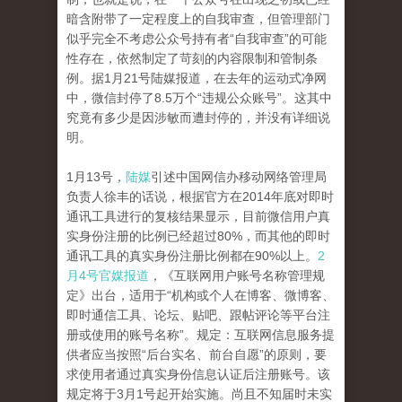
暗含附带了一定程度上的自我审查，但管理部门
似乎完全不考虑公众号持有者“自我审查”的可能
性存在，依然制定了苛刻的内容限制和管制条
例。据1月21号陆媒报道，在去年的运动式净网
中，微信封停了8.5万个“违规公众账号”。这其中
究竟有多少是因涉敏而遭封停的，并没有详细说
明。
1月13号，
陆媒
引述中国网信办移动网络管理局
负责人徐丰的话说，根据官方在2014年底对即时
通讯工具进行的复核结果显示，目前微信用户真
实身份注册的比例已经超过80%，而其他的即时
通讯工具的真实身份注册比例都在90%以上。
2
月4号官媒报道
，《互联网用户账号名称管理规
定》出台，适用于“机构或个人在博客、微博客、
即时通信工具、论坛、贴吧、跟帖评论等平台注
册或使用的账号名称”。规定：互联网信息服务提
供者应当按照“后台实名、前台自愿”的原则，要
求使用者通过真实身份信息认证后注册账号。该
规定将于3月1号起开始实施。尚且不知届时未实