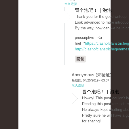
永久连接
冒个泡吧！ | 泡泡
Thank you for the good writeup. 
Look advanced to more introduc
By the way, how can we be in c
proscriptive - <a
href="
https://clashofclanstrich
http://clashofclanstrichegemmesi
回复
Anonymous (未验证)
星期四, 04/25/2019 - 03:07
永久连接
冒个泡吧！ | 泡泡
Howdy! This post couldn't be
Reading this post reminds 
He always kept chatting about
Pretty sure he will have a 
for sharing!