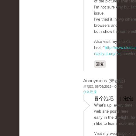
of the pictures aren't lo
I'm not sure why but I th
issue.
I've tried it in two differ
browsers and
both show the same ou
Also visit my site <a
href="
http://www.uluslar
nakliyat.org/">
şirinevle
回复
Anonymous (未验证)
星期四, 06/06/2019 - 06:01
永久连接
冒个泡吧！ | 泡泡
What's up, every time i
web site posts here
early in the daylight, fo
i like to learn more and
Visit my web page: <a