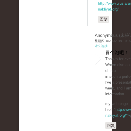
http://www.uluslarar
nakliyat.org/
回复
Anonymous (未验
星期四, 06/06/2019 - 03:
永久连接
冒个泡吧！ 
Thanks for ever
Where else cou
of info
in such a perfe
I've a present
week, and I am
information.
my web page :
href="
http://ww
nakliyat.org/">
回复