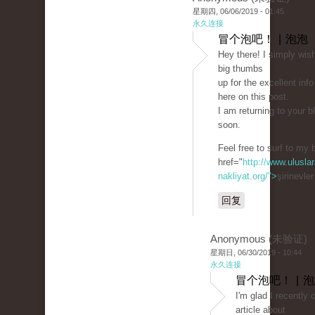
星期四, 06/06/2019 - 01:45
永久连接
冒个泡吧！ | 泡泡
Hey there! I simply wish
big thumbs
up for the excellent info
here on this post.
I am returning to your b
soon.
Feel free to surf to my 
href="
http://www.uluslar
nakliyat.org/">
şirinevle
回复
Anonymous (未验证)
星期日, 06/30/2019 - 10:44
永久连接
冒个泡吧！ | 
I'm glad I recently
article about