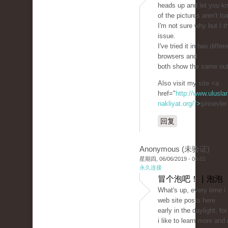
heads up and let you k
of the pictures aren't lo
I'm not sure why but I th
issue.
I've tried it in two differ
browsers and
both show the same ou
Also visit my site <a
href="
http://www.uluslar
nakliyat.org/">
şirinevle
回复
Anonymous (未验证)
星期四, 06/06/2019 - 06:01
永久连接
冒个泡吧！ | 泡泡
What's up, every time i
web site posts here
early in the daylight, fo
i like to learn more and