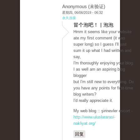
Anonymous (未验证)
星期四, 06/06/2019 - 06:32
永久连接
冒个泡吧！ | 泡泡
Hmm it seems like your website
ate my first comment (it was
super long) so I guess I'll just
sum it up what I had written and
say,
I'm thoroughly enjoying your blog.
I as well am an aspiring blog
blogger
but I'm still new to everything. Do
you have any points for first-time
blog writers?
I'd really appreciate it.
My web blog :: şirinevler escort -
http://www.uluslararasi-
nakliyat.org/
回复