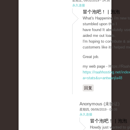
星期五, 05/31/2019 - 14:30
永久连接
冒个泡吧！ | 泡泡
What's Happening i'm new to 
stumbled upon this I
have found It absolutely use
aided me out loads.
I'm hoping to contribute & ai
customers like its helped m
Great job.
my web page - Https://Raah
https://raahhosting.net/inde
a=stats&u=antwanjla48
回复
Anonymous (未验证)
星期四, 06/06/2019 - 05:08
永久连接
冒个泡吧！ | 泡泡
Howdy just wanted to g