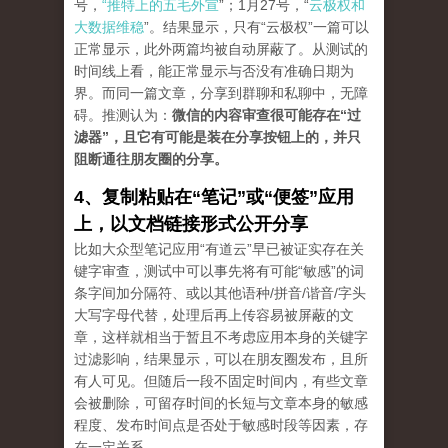
号，
“推特上的五毛外宣
”；1月27号，“
云极权和
大数据维稳
”。结果显示，只有“云极权”一篇可以
正常显示，此外两篇均被自动屏蔽了。从测试的
时间线上看，能正常显示与否没有准确日期为
界。而同一篇文章，分享到群聊和私聊中，无障
碍。推测认为：
微信的内容审查很可能存在“过
滤器”，且它有可能是装在分享按钮上的，并只
阻断通往朋友圈的分享。
4、复制粘贴在“笔记”或“便签”应用
上，以文档链接形式公开分享
比如大众型笔记应用“有道云”早已被证实存在关
键字审查，测试中可以事先将有可能“敏感”的词
条字间加分隔符、或以其他语种/拼音/谐音/字头
大写字母代替，处理后再上传容易被屏蔽的文
章，这样就相当于暂且不考虑应用本身的关键字
过滤影响，结果显示，可以在朋友圈发布，且所
有人可见。但随后一段不固定时间内，有些文章
会被删除，可留存时间的长短与文章本身的敏感
程度、发布时间点是否处于敏感时段等因素，存
在一定关系。