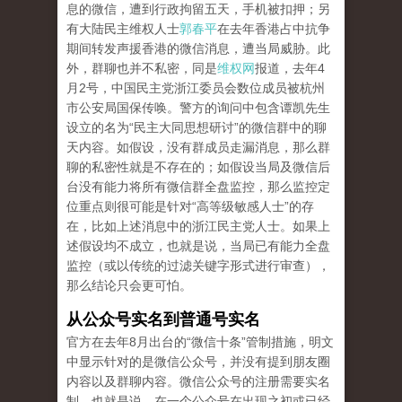
息的微信，遭到行政拘留五天，手机被扣押；另
有大陆民主维权人士
郭春平
在去年香港占中抗争
期间转发声援香港的微信消息，遭当局威胁。此
外，群聊也并不私密，同是
维权网
报道，去年4
月2号，中国民主党浙江委员会数位成员被杭州
市公安局国保传唤。警方的询问中包含谭凯先生
设立的名为“民主大同思想研讨”的微信群中的聊
天内容。如假设，没有群成员走漏消息，那么群
聊的私密性就是不存在的；如假设当局及微信后
台没有能力将所有微信群全盘监控，那么监控定
位重点则很可能是针对“高等级敏感人士”的存
在，比如上述消息中的浙江民主党人士。如果上
述假设均不成立，也就是说，当局已有能力全盘
监控（或以传统的过滤关键字形式进行审查），
那么结论只会更可怕。
从公众号实名到普通号实名
官方在去年8月出台的“微信十条”管制措施，明文
中显示针对的是微信公众号，并没有提到朋友圈
内容以及群聊内容。微信公众号的注册需要实名
制，也就是说，在一个公众号在出现之初或已经