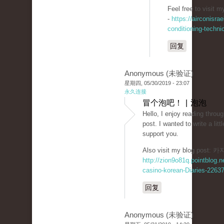
-
https://airconisrae
conditioning-techni
回复
Anonymous (未验证)
星期四, 05/30/2019 - 23:07
永久连接
冒个泡吧！ | 泡泡
Hello, I enjoy reading throug
post. I wanted to write a lit
support you.
Also visit my blog post
http://zion9o81q.pointblog.n
casino-korean-Diaries-2263
回复
Anonymous (未验证)