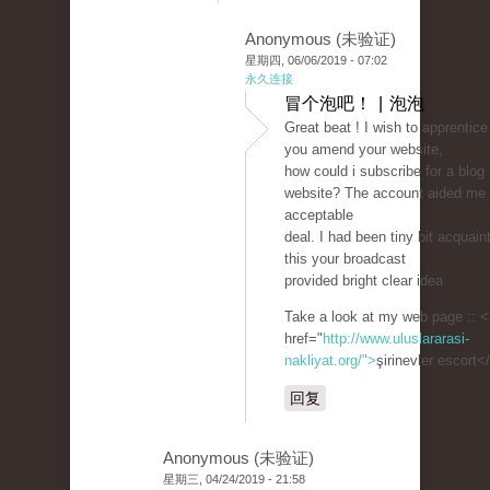
Anonymous (未验证)
星期四, 06/06/2019 - 07:02
永久连接
冒个泡吧！ | 泡泡
Great beat ! I wish to apprentice
you amend your website,
how could i subscribe for a blog
website? The account aided me
acceptable
deal. I had been tiny bit acquain
this your broadcast
provided bright clear idea
Take a look at my web page :: <
href="
http://www.uluslararasi-
nakliyat.org/">
şirinevler escort<
回复
Anonymous (未验证)
星期三, 04/24/2019 - 21:58