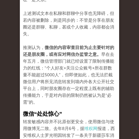
上述测试文本在私聊和群聊中分享也无障碍，但
若内容被删除，则是同步的：不管是分享在朋友
圈还是群聊、私聊，甚或个人收藏，内容都会消
失。
推测认为，
微信的内容审查目前为止主要针对的
还是朋友圈，或有应对网信办监管之意。
早在去
年五月，微信管理部门就已经设置了限制传播能
力的红线：“个人好友+关注公众账号+所在群数
量不能超过5000人”，但即便如此，也无法拦截
微信用户将所见消息转发到墙内外各大公开社交
平台上，同时朋友圈存在一定程度上既有的辅助
传播能力，于是对内容的限制仍然被认为是“必
需”的。
微信“处处惊心”
转发敏感内容并不比原创更安全，使用微信与使
用微博无二致。去年8月6号，据
维权网
报道，西
安维权人士罗光明因转发了一条关于新疆莎车消