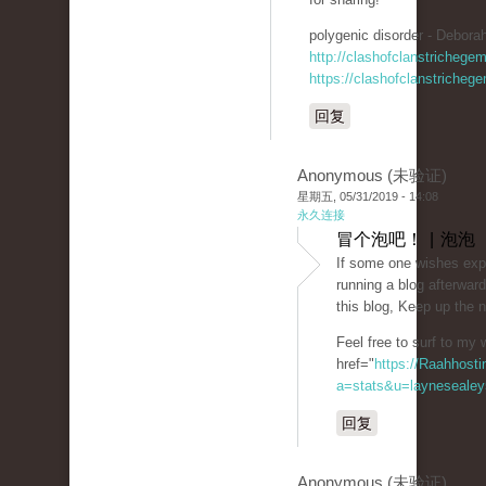
polygenic disorder - Deborah
http://clashofclanstrichege
https://clashofclanstricheg
回复
Anonymous (未验证)
星期五, 05/31/2019 - 14:08
永久连接
冒个泡吧！ | 泡泡
If some one wishes expe
running a blog afterward
this blog, Keep up the 
Feel free to surf to my 
href="
https://Raahhosti
a=stats&u=laynesealey
回复
Anonymous (未验证)