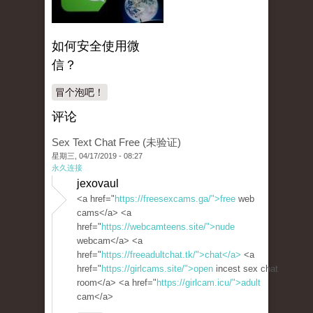
如何安全使用微
信？
冒个泡吧！
评论
Sex Text Chat Free (未验证)
星期三, 04/17/2019 - 08:27
永久连接
jexovaul
<a href="
https://freesexcams.ga/">free
web
cams</a> <a
href="
https://webcamteens.site/">nude
webcam</a> <a
href="
https://freeadultchat.tk/">chat</a>
<a
href="
https://girlcams.site/">open
incest sex chat
room</a> <a href="
https://girlcam.icu/">adult
cam</a>