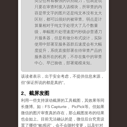
类型也有着极强的识别能力，也就是说
只要在审查时接入该模块，所审查的内
容是带文字的图片还是纯文本没有太大
区别，都可以很好的被审查。弱点是计
算量相对于纯文字处理大了几个数量
级，单幅图片处理速度约秒级@普通刀
片服务器，但是有做分布式设计，实际
使用中部署至服务器群后速度会有大幅
度提升，系统直接部署在待审查产品的
服务器所在的机房，不存在集中的审查
中心。早已验收，部署规模未知。
该读者表示，出于安全考虑，不提供信息来源，
但“保证所说的都是真的”。
2、截屏发图
利用一些支持滚动截屏的工具截图，其效果等同
长微博。如：FS Capturte 、PicPick等。但如果
微信的图片审查真的存在，那么截图发布的结果
也会如上。目前无法确认的是，微信后台究竟设
置了哪些“敏感词”，会不会随时变更，以及针对