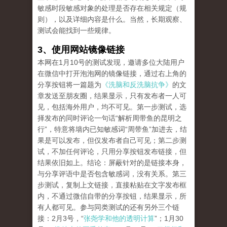
敏感时段敏感对象的处理是否存在相关规定（规
则），以及详细内容是什么。当然，长期观察、
测试会能找到一些规律。
3、使用网站镜像链接
本网在1月10号的测试发现，邀请多位大陆用户
在微信中打开泡泡网的镜像链接，通过右上角的
分享按钮将一篇题为
《洗脑和反洗脑抗争》
的文
章发送至朋友圈，结果显示，只有发布者一人可
见，包括海外用户，均不可见。第一步测试，选
择发布的同时评论一句话“解析周带鱼的昆明之
行”，特意将墙内已知敏感词“周带鱼”加进去，结
果是可以发布，但仅发布者自己可见；第二步测
试，不加任何评论，只用分享按钮发布链接，但
结果依旧如上。结论：屏蔽针对的是链接本身，
与分享评语中是否包含敏感词，没有关系。第三
步测试，复制上文链接，直接粘贴在文字发布框
内，不通过微信自带的分享按钮，结果显示，所
有人都可见。参与同类测试的还有另外三个链
接：2月3号，“
张尧学和他的透明计算
”；1月30