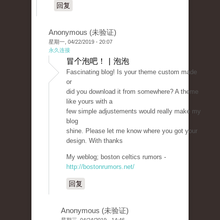
回复
Anonymous (未验证)
星期一, 04/22/2019 - 20:07
永久连接
冒个泡吧！ | 泡泡
Fascinating blog! Is your theme custom made
or
did you download it from somewhere? A theme
like yours with a
few simple adjustements would really make my
blog
shine. Please let me know where you got your
design. With thanks
My weblog; boston celtics rumors -
http://bostonrumors.net/
回复
Anonymous (未验证)