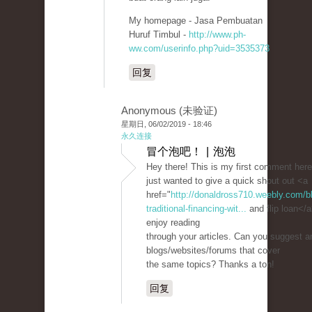
My homepage - Jasa Pembuatan
Huruf Timbul -
http://www.ph-
ww.com/userinfo.php?uid=3535373
回复
Anonymous (未验证)
星期日, 06/02/2019 - 18:46
永久连接
冒个泡吧！ | 泡泡
Hey there! This is my first comment here
just wanted to give a quick shout out <a
href="
http://donaldross710.weebly.com/bl
traditional-financing-wit...
and flip loan</a>
enjoy reading
through your articles. Can you suggest a
blogs/websites/forums that cover
the same topics? Thanks a ton!
回复