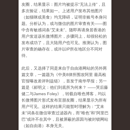
友圈，结果显示：图片均被提示“无法上传”，且
多次验证，结果如一。上述用户发布其他图片
（如猫咪或美食）均无障碍，证明非账号本身问
题。分析认为，或与微信的图片审查有关——图
中含有敏感词条“艾未未”。随即再请身居香港的
用户发送该长微博图片，步骤同上，却很轻松的
发布成功了，且大陆用户也可见。推测认为，图
片审查的确存在，或许以IP所在地区分不同对
待。
此后，又选择了同是来自于自由港网站的另外两
篇文章，一篇题为《中美8律所围攻阿里 最高检
官报曝改差评利益链》，首发于南华早报；另一
篇是《
郝明义：他们到底所为何来？
——哭后藤
健二与
James Foley》，转载自唯色博客，均以
长微博图片形式发布至朋友圈，结果显示为所有
用户可见。这样的结果只能暂时理解为：“艾未
未”词条在微信审查过滤器内，而“唯色”和“阿里巴
巴”或许不在其中，且被屏蔽的原因与被封锁网站
（如自由港）本身无关。