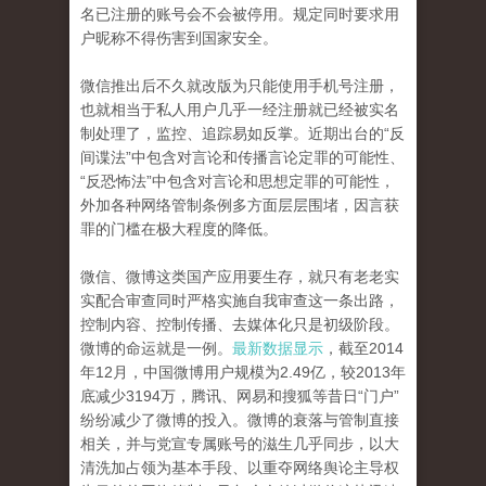
名已注册的账号会不会被停用。规定同时要求用
户昵称不得伤害到国家安全。
微信推出后不久就改版为只能使用手机号注册，
也就相当于私人用户几乎一经注册就已经被实名
制处理了，监控、追踪易如反掌。近期出台的“反
间谍法”中包含对言论和传播言论定罪的可能性、
“反恐怖法”中包含对言论和思想定罪的可能性，
外加各种网络管制条例多方面层层围堵，因言获
罪的门槛在极大程度的降低。
微信、微博这类国产应用要生存，就只有老老实
实配合审查同时严格实施自我审查这一条出路，
控制内容、控制传播、去媒体化只是初级阶段。
微博的命运就是一例。
最新数据显示
，截至2014
年12月，中国微博用户规模为2.49亿，较2013年
底减少3194万，腾讯、网易和搜狐等昔日“门户”
纷纷减少了微博的投入。微博的衰落与管制直接
相关，并与党宣专属账号的滋生几乎同步，以大
清洗加占领为基本手段、以重夺网络舆论主导权