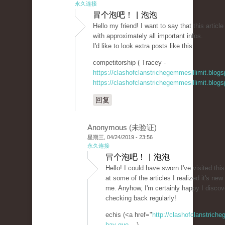
永久连接
冒个泡吧！ | 泡泡
Hello my friend! I want to say that this artic
with approximately all important infos.
I'd like to look extra posts like this .
competitorship ( Tracey -
https://clashofclanstrichegemmesillimit.blo
https://clashofclanstrichegemmesillimit.blo
回复
Anonymous (未验证)
星期三, 04/24/2019 - 23:56
永久连接
冒个泡吧！ | 泡泡
Hello! I could have sworn I've visited this
at some of the articles I realized it's new
me. Anyhow, I'm certainly happy I discove
checking back regularly!
echis (<a href="
http://clashofclanstrich
hay-que-...
)