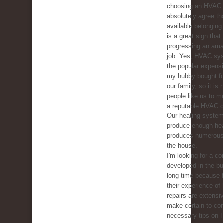
choosing an HVAC c
absolutely agree tha
available belonging 
is a great sign that
progressing an ama
job. Yes, HVAC sys
the popular expens
my hubby bought fo
our family, so it is
people like us to m
a reputable HVAC 
Our heating system
produce enough he
produces numerous 
the house.
I'm looking for a co
developed in the b
long time because f
their experience of
repairs are extensive
make certain to con
necessary tips on 