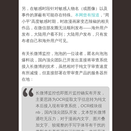
另，在敏感时段针对敏感人物名（或图像）以及
事件的屏蔽有可能存在特殊。
本网曾有报道
，“周
小平”高度敏感时期，时政漫画家变态辣椒的相关
作品，在微信朋友圈无法顺利发布——海外用户
发布，大陆用户看不到；大陆用户发布，只有发
布者自己和海外用户可见。
有关长微博监控，泡泡的一位读者，匿名向泡泡
爆料说，国内顶尖团队已开发出直接将审查系统
接入长微博的技术，虽然相对于纯文字审查速度
有所减慢，但直接部署在带审查产品的服务器所
在地：
长微博监控也即图片监控确实有开发，
主要思路为OCR提取文字信息转为纯文
本后接入现有审查系统，OCR模块很
nb，国内顶尖团队开发，文本型长微博
通吃无压力，对于漫画内文字、图片叠
加文字、较规整的手写字体等有干扰的