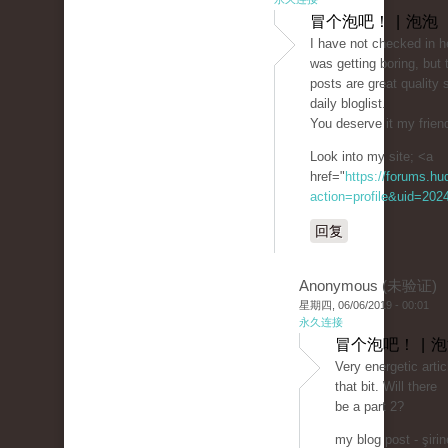
冒个泡吧！ | 泡泡
I have not checked in he
was getting boring, but 
posts are great quality 
daily bloglist.
You deserve it my friend
Look into my site; <a
href="
https://forums.h
action=profile&uid=202
回复
Anonymous (未验证)
星期四, 06/06/2019 - 00:01
永久连接
冒个泡吧！ | 
Very energetic artic
that bit. Will there
be a part 2?
my blog post - şirin