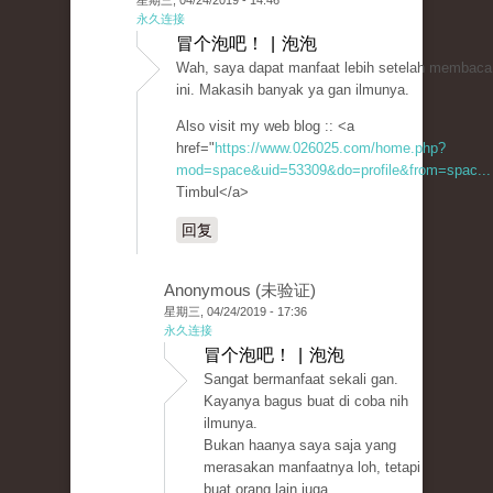
星期三, 04/24/2019 - 14:46
永久连接
冒个泡吧！ | 泡泡
Wah, saya dapat manfaat lebih setelah membaca 
ini. Makasih banyak ya gan ilmunya.
Also visit my web blog :: <a
href="
https://www.026025.com/home.php?
mod=space&uid=53309&do=profile&from=spac...
Timbul</a>
回复
Anonymous (未验证)
星期三, 04/24/2019 - 17:36
永久连接
冒个泡吧！ | 泡泡
Sangat bermanfaat sekali gan.
Kayanya bagus buat di coba nih
ilmunya.
Bukan haanya saya saja yang
merasakan manfaatnya loh, tetapi
buat orang lain juga.