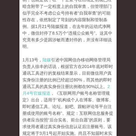
暗含附带了一定程度上的自我审查，但管理部门
似乎完全不考虑公众号持有者“自我审查”的可能
性存在，依然制定了苛刻的内容限制和管制条
例。据1月21号陆媒报道，在去年的运动式净网
中，微信封停了8.5万个“违规公众账号”。这其中
究竟有多少是因涉敏而遭封停的，并没有详细说
明。
1月13号，
陆媒
引述中国网信办移动网络管理局
负责人徐丰的话说，根据官方在2014年底对即时
通讯工具进行的复核结果显示，目前微信用户真
实身份注册的比例已经超过80%，而其他的即时
通讯工具的真实身份注册比例都在90%以上。
2
月4号官媒报道
，《互联网用户账号名称管理规
定》出台，适用于“机构或个人在博客、微博客、
即时通信工具、论坛、贴吧、跟帖评论等平台注
册或使用的账号名称”。规定：互联网信息服务提
供者应当按照“后台实名、前台自愿”的原则，要
求使用者通过真实身份信息认证后注册账号。该
规定将于3月1号起开始实施。尚且不知届时未实