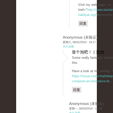
Visit my web page: <a
href="
http://www.uluslar
nakliyat.org/">
şirinevle
回复
Anonymous (未验证)
星期六, 06/01/2019 - 19:17
永久连接
冒个泡吧！ | 泡泡
Some really fantastic inform
this.
Have a look at my weblog; h
https://issuu.com/charlotte
compose-an-innovative-br...
回复
Anonymous (未验证)
星期一, 06/03/2019 - 18:38
永久连接