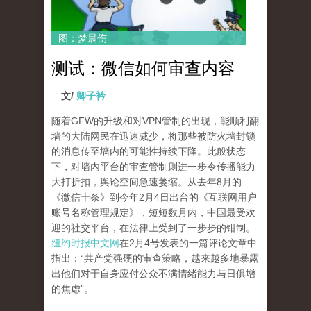
图：梦晨伤
测试：微信如何审查内容
文/
卿子衿
随着GFW的升级和对VPN管制的出现，能顺利翻
墙的大陆网民在迅速减少，将那些被防火墙封锁
的消息传至墙内的可能性持续下降。此般状态
下，对墙内平台的审查管制则进一步令传播能力
大打折扣，舆论空间急速萎缩。从去年8月的
《微信十条》到今年2月4日出台的《互联网用户
账号名称管理规定》，短短数月内，中国最受欢
迎的社交平台，在法律上受到了一步步的钳制。
纽约时报中文网
在2月4号发表的一篇评论文章中
指出：“共产党强硬的审查策略，越来越多地暴露
出他们对于自身应付公众不满情绪能力与日俱增
的焦虑”。