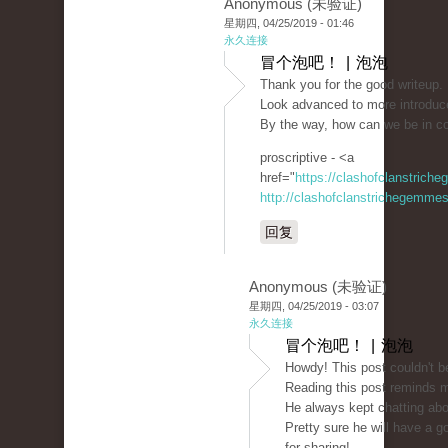
Anonymous (未验证)
星期四, 04/25/2019 - 01:46
永久连接
冒个泡吧！ | 泡泡
Thank you for the good writeup. 
Look advanced to more introduc
By the way, how can we be in c
proscriptive - <a
href="
https://clashofclanstrich
http://clashofclanstrichegemmesi
回复
Anonymous (未验证)
星期四, 04/25/2019 - 03:07
永久连接
冒个泡吧！ | 泡泡
Howdy! This post couldn't be
Reading this post reminds 
He always kept chatting about
Pretty sure he will have a 
for sharing!