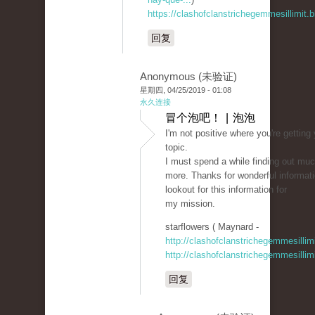
https://clashofclanstrichegemmesillimit
回复
Anonymous (未验证)
星期四, 04/25/2019 - 01:08
永久连接
冒个泡吧！ | 泡泡
I'm not positive where you're getting
topic.
I must spend a while finding out mu
more. Thanks for wonderful informati
lookout for this information for
my mission.
starflowers ( Maynard -
http://clashofclanstrichegemmesillim
http://clashofclanstrichegemmesillim
回复