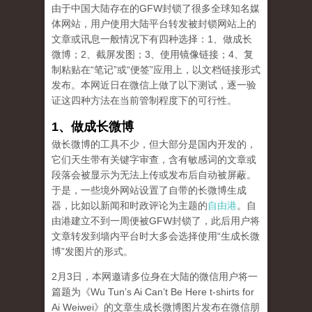
由于中国大陆存在的GFW封锁了很多全球知名媒
体网站，用户使用大陆平台转发被封锁网站上的
文章或讯息一般情况下有四种选择：1、做成长
微博；2、截屏发图；3、使用镜像链接；4、复
制粘贴在“笔记”或“便签”应用上，以文档链接形式
发布。本网近日在微信上做了以下测试，逐一验
证这四种方法在当前管制程度下的可行性。
1、做成长微博
做长微博的工具不少，但大部分是国内开发的，
它们天生带有关键字审查，含有敏感词的文章或
段落会被显示为无法上传或发布后自动被屏蔽。
于是，一些境外网站设置了自带的长微博生成
器，比如以新闻和时政评论为主题的
自由港
。自
由港建立不到一周便被GFW封锁了，此后用户将
文章转发到墙内平台时大多会选择使用“生成长微
博”发图片的形式。
2月3日，本网邀请多位身在大陆的微信用户将一
篇题为《Wu Tun’s Ai Can’t Be Here t-shirts for
Ai Weiwei》的文章生成长微博图片发布在微信朋