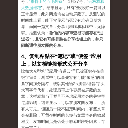
号，
“推特上的五毛外宣
”；1月27号，“
云极权和
大数据维稳
”。结果显示，只有“云极权”一篇可以
正常显示，此外两篇均被自动屏蔽了。从测试的
时间线上看，能正常显示与否没有准确日期为
界。而同一篇文章，分享到群聊和私聊中，无障
碍。推测认为：
微信的内容审查很可能存在“过
滤器”，且它有可能是装在分享按钮上的，并只
阻断通往朋友圈的分享。
4、复制粘贴在“笔记”或“便签”应用
上，以文档链接形式公开分享
比如大众型笔记应用“有道云”早已被证实存在关
键字审查，测试中可以事先将有可能“敏感”的词
条字间加分隔符、或以其他语种/拼音/谐音/字头
大写字母代替，处理后再上传容易被屏蔽的文
章，这样就相当于暂且不考虑应用本身的关键字
过滤影响，结果显示，可以在朋友圈发布，且所
有人可见。但随后一段不固定时间内，有些文章
会被删除，可留存时间的长短与文章本身的敏感
程度、发布时间点是否处于敏感时段等因素，存
在一定关系。