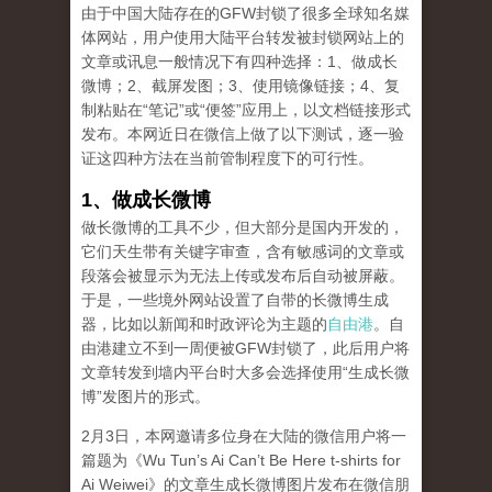
由于中国大陆存在的GFW封锁了很多全球知名媒
体网站，用户使用大陆平台转发被封锁网站上的
文章或讯息一般情况下有四种选择：1、做成长
微博；2、截屏发图；3、使用镜像链接；4、复
制粘贴在“笔记”或“便签”应用上，以文档链接形式
发布。本网近日在微信上做了以下测试，逐一验
证这四种方法在当前管制程度下的可行性。
1、做成长微博
做长微博的工具不少，但大部分是国内开发的，
它们天生带有关键字审查，含有敏感词的文章或
段落会被显示为无法上传或发布后自动被屏蔽。
于是，一些境外网站设置了自带的长微博生成
器，比如以新闻和时政评论为主题的
自由港
。自
由港建立不到一周便被GFW封锁了，此后用户将
文章转发到墙内平台时大多会选择使用“生成长微
博”发图片的形式。
2月3日，本网邀请多位身在大陆的微信用户将一
篇题为《Wu Tun’s Ai Can’t Be Here t-shirts for
Ai Weiwei》的文章生成长微博图片发布在微信朋