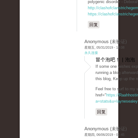
polygenic disorder - Deborah
http://clashofclanstrichege
https://clashofclanstricheg
回复
Anonymous (未验证)
星期五, 05/31/2019 - 14:08
永久连接
冒个泡吧！ | 泡泡
If some one wishes expe
running a blog afterward
this blog, Keep up the 
Feel free to surf to my 
href="
https://Raahhosti
a=stats&u=laynesealey
回复
Anonymous (未验证)
星期四, 06/06/2019 - 01:45