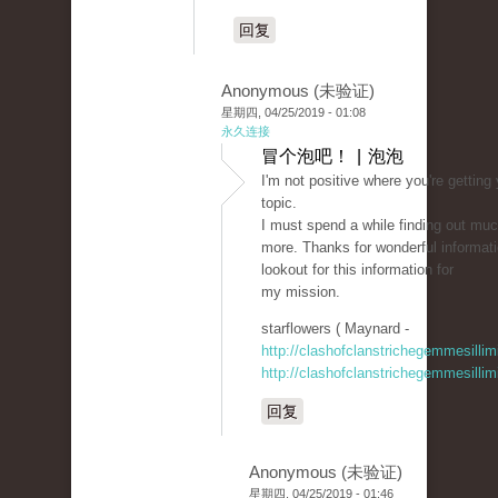
回复
Anonymous (未验证)
星期四, 04/25/2019 - 01:08
永久连接
冒个泡吧！ | 泡泡
I'm not positive where you're getting
topic.
I must spend a while finding out mu
more. Thanks for wonderful informati
lookout for this information for
my mission.
starflowers ( Maynard -
http://clashofclanstrichegemmesillim
http://clashofclanstrichegemmesillim
回复
Anonymous (未验证)
星期四, 04/25/2019 - 01:46