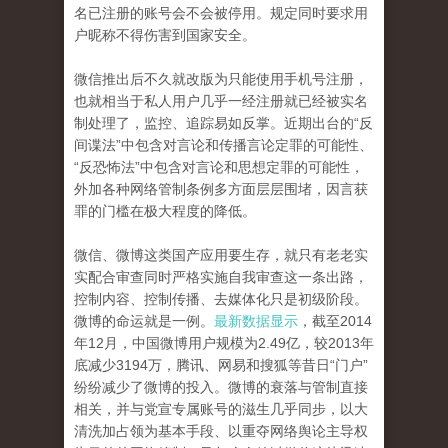
名已注册的账号会不会被停用。规定同时要求用
户昵称不得伤害到国家安全。
微信推出后不久就改版为只能使用手机号注册，
也就相当于私人用户几乎一经注册就已经被实名
制处理了，监控、追踪易如反掌。近期出台的“反
间谍法”中包含对言论和传播言论定罪的可能性、
“反恐怖法”中包含对言论和思想定罪的可能性，
外加各种网络管制条例多方面层层围堵，因言获
罪的门槛在极大程度的降低。
微信、微博这类国产应用要生存，就只有老老实
实配合审查同时严格实施自我审查这一条出路，
控制内容、控制传播、去媒体化只是初级阶段。
微博的命运就是一例。
最新数据显示
，截至2014
年12月，中国微博用户规模为2.49亿，较2013年
底减少3194万，腾讯、网易和搜狐等昔日“门户”
纷纷减少了微博的投入。微博的衰落与管制直接
相关，并与党宣专属账号的滋生几乎同步，以大
清洗加占领为基本手段、以重夺网络舆论主导权