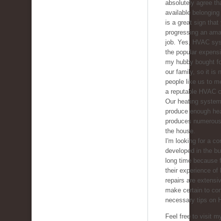
absolutely agree tha
available belonging 
is a great sign that
progressing an ama
job. Yes, HVAC sys
the popular expens
my hubby bought fo
our family, so it is
people like us to m
a reputable HVAC 
Our heating system
produce enough he
produces numerous 
the house.
I'm looking for a co
developed in the b
long time because f
their experience of
repairs are extensive
make certain to con
necessary tips on 