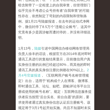
暗含附带了一定程度上的自我审查，但管理部门
似乎完全不考虑公众号持有者“自我审查”的可能
性存在，依然制定了苛刻的内容限制和管制条
例。据1月21号陆媒报道，在去年的运动式净网
中，微信封停了8.5万个“违规公众账号”。这其中
究竟有多少是因涉敏而遭封停的，并没有详细说
明。
1月13号，
陆媒
引述中国网信办移动网络管理局
负责人徐丰的话说，根据官方在2014年底对即时
通讯工具进行的复核结果显示，目前微信用户真
实身份注册的比例已经超过80%，而其他的即时
通讯工具的真实身份注册比例都在90%以上。
2
月4号官媒报道
，《互联网用户账号名称管理规
定》出台，适用于“机构或个人在博客、微博客、
即时通信工具、论坛、贴吧、跟帖评论等平台注
册或使用的账号名称”。规定：互联网信息服务提
供者应当按照“后台实名、前台自愿”的原则，要
求使用者通过真实身份信息认证后注册账号。该
规定将于3月1号起开始实施。尚且不知届时未实