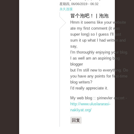
星期四, 06/06/2019 - 06:32
永久连接
冒个泡吧！ | 泡泡
Hmm it seems like your website
ate my first comment (it was
super long) so I guess I'll just
sum it up what I had written and
say,
I'm thoroughly enjoying your blog.
I as well am an aspiring blog
blogger
but I'm still new to everything. Do
you have any points for first-time
blog writers?
I'd really appreciate it.
My web blog :: şirinevler escort -
http://www.uluslararasi-
nakliyat.org/
回复