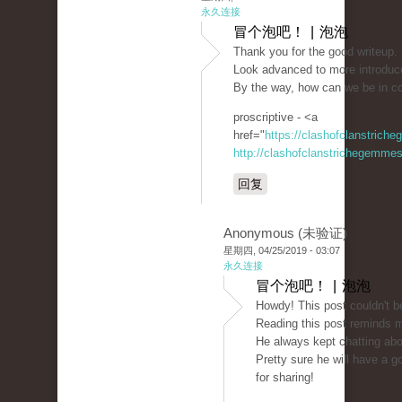
永久连接
冒个泡吧！ | 泡泡
Thank you for the good writeup. 
Look advanced to more introduc
By the way, how can we be in c
proscriptive - <a
href="
https://clashofclanstrich
http://clashofclanstrichegemmesi
回复
Anonymous (未验证)
星期四, 04/25/2019 - 03:07
永久连接
冒个泡吧！ | 泡泡
Howdy! This post couldn't be
Reading this post reminds 
He always kept chatting about
Pretty sure he will have a 
for sharing!