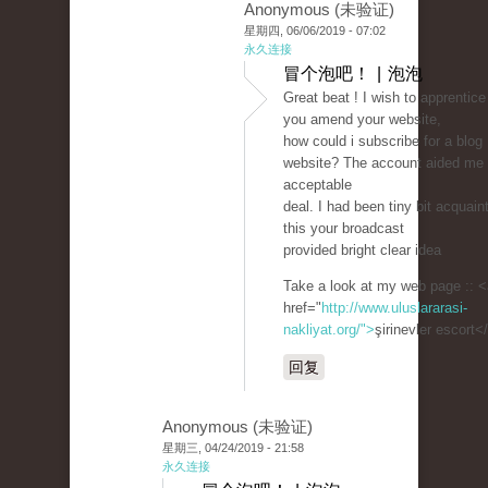
Anonymous (未验证)
星期四, 06/06/2019 - 07:02
永久连接
冒个泡吧！ | 泡泡
Great beat ! I wish to apprentice
you amend your website,
how could i subscribe for a blog
website? The account aided me
acceptable
deal. I had been tiny bit acquain
this your broadcast
provided bright clear idea
Take a look at my web page :: <
href="
http://www.uluslararasi-
nakliyat.org/">
şirinevler escort<
回复
Anonymous (未验证)
星期三, 04/24/2019 - 21:58
永久连接