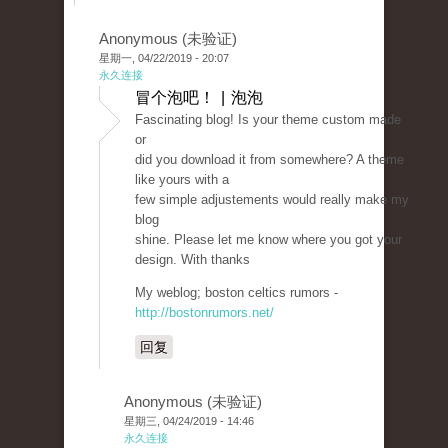
Anonymous (未验证)
星期一, 04/22/2019 - 20:07
永久连接
冒个泡吧！ | 泡泡
Fascinating blog! Is your theme custom made
or
did you download it from somewhere? A theme
like yours with a
few simple adjustements would really make my
blog
shine. Please let me know where you got your
design. With thanks
My weblog; boston celtics rumors -
http://bostonrumors.net/
回复
Anonymous (未验证)
星期三, 04/24/2019 - 14:46
永久连接