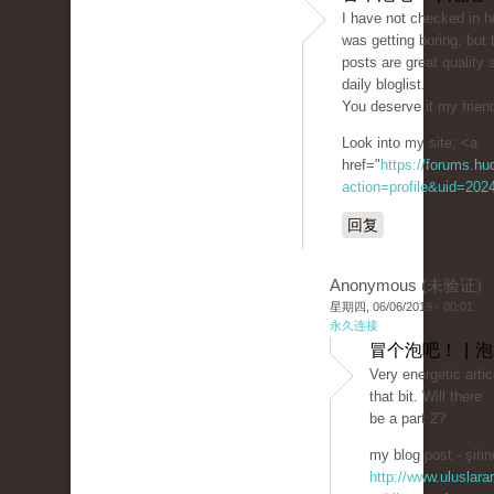
I have not checked in he
was getting boring, but 
posts are great quality 
daily bloglist.
You deserve it my friend
Look into my site; <a
href="
https://forums.h
action=profile&uid=202
回复
Anonymous (未验证)
星期四, 06/06/2019 - 00:01
永久连接
冒个泡吧！ | 
Very energetic artic
that bit. Will there
be a part 2?
my blog post - şirin
http://www.uluslarar