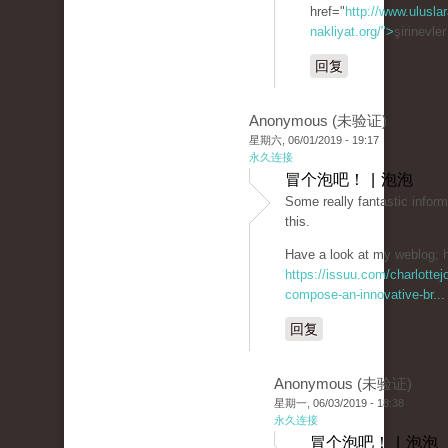
href="
http://www.uluslar
nakliyat.org/">
şirinevle
回复
Anonymous (未验证)
星期六, 06/01/2019 - 19:17
永久连接
冒个泡吧！ | 泡泡
Some really fantastic inform
this.
Have a look at my weblog; h
https://issuu.com/charlotte
compose-an-innovative-br...
回复
Anonymous (未验证)
星期一, 06/03/2019 - 18:38
永久连接
冒个泡吧！ | 泡泡