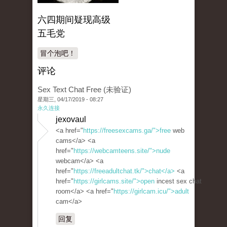
六四期间疑现高级
五毛党
冒个泡吧！
评论
Sex Text Chat Free (未验证)
星期三, 04/17/2019 - 08:27
永久连接
jexovaul
<a href="
https://freesexcams.ga/">free
web
cams</a> <a
href="
https://webcamteens.site/">nude
webcam</a> <a
href="
https://freeadultchat.tk/">chat</a>
<a
href="
https://girlcams.site/">open
incest sex chat
room</a> <a href="
https://girlcam.icu/">adult
cam</a>
回复