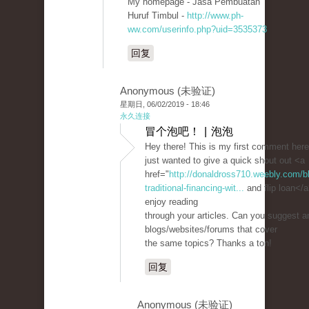
My homepage - Jasa Pembuatan
Huruf Timbul -
http://www.ph-
ww.com/userinfo.php?uid=3535373
回复
Anonymous (未验证)
星期日, 06/02/2019 - 18:46
永久连接
冒个泡吧！ | 泡泡
Hey there! This is my first comment here
just wanted to give a quick shout out <a
href="
http://donaldross710.weebly.com/bl
traditional-financing-wit...
and flip loan</a>
enjoy reading
through your articles. Can you suggest a
blogs/websites/forums that cover
the same topics? Thanks a ton!
回复
Anonymous (未验证)