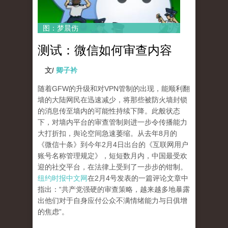
图：梦晨伤
测试：微信如何审查内容
文/
卿子衿
随着GFW的升级和对VPN管制的出现，能顺利翻
墙的大陆网民在迅速减少，将那些被防火墙封锁
的消息传至墙内的可能性持续下降。此般状态
下，对墙内平台的审查管制则进一步令传播能力
大打折扣，舆论空间急速萎缩。从去年8月的
《微信十条》到今年2月4日出台的《互联网用户
账号名称管理规定》，短短数月内，中国最受欢
迎的社交平台，在法律上受到了一步步的钳制。
纽约时报中文网
在2月4号发表的一篇评论文章中
指出：“共产党强硬的审查策略，越来越多地暴露
出他们对于自身应付公众不满情绪能力与日俱增
的焦虑”。