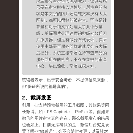
类型也有着极强的识别能力，也就是说
只要在审查时接入该模块，所审查的内
容是带文字的图片还是纯文本没有太大
区别，都可以很好的被审查。弱点是计
算量相对于纯文字处理大了几个数量
级，单幅图片处理速度约秒级@普通刀
片服务器，但是有做分布式设计，实际
使用中部署至服务器群后速度会有大幅
度提升，系统直接部署在待审查产品的
服务器所在的机房，不存在集中的审查
中心。早已验收，部署规模未知。
该读者表示，出于安全考虑，不提供信息来源，
但“保证所说的都是真的”。
2、截屏发图
利用一些支持滚动截屏的工具截图，其效果等同
长微博。如：FS Capturte 、PicPick等。但如果
微信的图片审查真的存在，那么截图发布的结果
也会如上。目前无法确认的是，微信后台究竟设
置了哪些“敏感词”，会不会随时变更，以及针对