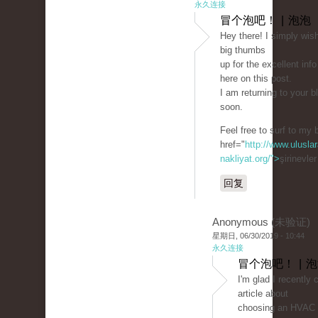
永久连接
冒个泡吧！ | 泡泡
Hey there! I simply wish
big thumbs
up for the excellent info
here on this post.
I am returning to your b
soon.
Feel free to surf to my 
href="
http://www.uluslar
nakliyat.org/">
şirinevle
回复
Anonymous (未验证)
星期日, 06/30/2019 - 10:44
永久连接
冒个泡吧！ | 
I'm glad I recently
article about
choosing an HVAC c