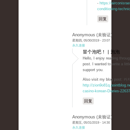
-
https://airconisrae
conditioning-techni
回复
Anonymous (未验证)
星期四, 05/30/2019 - 23:07
永久连接
冒个泡吧！ | 泡泡
Hello, I enjoy reading throug
post. I wanted to write a lit
support you.
Also visit my blog post
http://zion9o81q.pointblog.n
casino-korean-Diaries-2263
回复
Anonymous (未验证)
星期五, 05/31/2019 - 14:30
永久连接