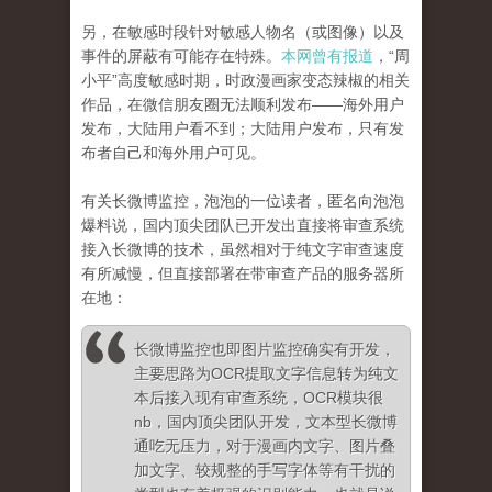
另，在敏感时段针对敏感人物名（或图像）以及
事件的屏蔽有可能存在特殊。
本网曾有报道
，“周
小平”高度敏感时期，时政漫画家变态辣椒的相关
作品，在微信朋友圈无法顺利发布——海外用户
发布，大陆用户看不到；大陆用户发布，只有发
布者自己和海外用户可见。
有关长微博监控，泡泡的一位读者，匿名向泡泡
爆料说，国内顶尖团队已开发出直接将审查系统
接入长微博的技术，虽然相对于纯文字审查速度
有所减慢，但直接部署在带审查产品的服务器所
在地：
长微博监控也即图片监控确实有开发，
主要思路为OCR提取文字信息转为纯文
本后接入现有审查系统，OCR模块很
nb，国内顶尖团队开发，文本型长微博
通吃无压力，对于漫画内文字、图片叠
加文字、较规整的手写字体等有干扰的