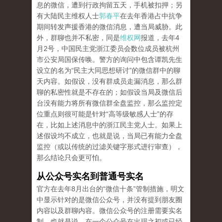
息的微信，遭到行政拘留五天，手机被扣押；另
有大陆民主维权人士
郭春平
在去年香港占中抗争
期间转发声援香港的微信消息，遭当局威胁。此
外，群聊也并不私密，同是
维权网
报道，去年4
月2号，中国民主党浙江委员会数位成员被杭州
市公安局国保传唤。警方的询问中包含谭凯先生
设立的名为“民主大同思想研讨”的微信群中的聊
天内容。如假设，没有群成员走漏消息，那么群
聊的私密性就是不存在的；如假设当局及微信后
台没有能力将所有微信群全盘监控，那么监控定
位重点则很可能是针对“高等级敏感人士”的存
在，比如上述消息中的浙江民主党人士。如果上
述假设均不成立，也就是说，当局已有能力全盘
监控（或以传统的过滤关键字形式进行审查），
那么结论只会更可怕。
从公众号实名到普通号实名
官方在去年8月出台的“微信十条”管制措施，明文
中显示针对的是微信公众号，并没有提到朋友圈
内容以及群聊内容。微信公众号的注册需要实名
制，也就是说，在一个公众号在出现之初或已经