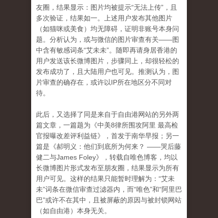
友圈，结果显示：图片均被提示“无法上传”，且
多次验证，结果如一。上述用户发布其他图片
（如猫咪或美食）均无障碍，证明非账号本身问
题。分析认为，或与微信的图片审查有关——图
中含有敏感词条“艾未未”。随即再请身居香港的
用户发送该长微博图片，步骤同上，却很轻松的
发布成功了，且大陆用户也可见。推测认为，图
片审查的确存在，或许以IP所在地区分不同对
待。
此后，又选择了同是来自于自由港网站的另外两
篇文章，一篇题为《中美8律所围攻阿里 最高检
官报曝改差评利益链》，首发于南华早报；另一
篇是《
郝明义：他们到底所为何来？
——哭后藤
健二与
James Foley》，转载自唯色博客，均以
长微博图片形式发布至朋友圈，结果显示为所有
用户可见。这样的结果只能暂时理解为：“艾未
未”词条在微信审查过滤器内，而“唯色”和“阿里巴
巴”或许不在其中，且被屏蔽的原因与被封锁网站
（如自由港）本身无关。