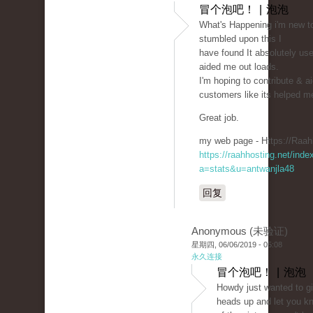
冒个泡吧！ | 泡泡
What's Happening i'm new to 
stumbled upon this I
have found It absolutely use
aided me out loads.
I'm hoping to contribute & ai
customers like its helped m
Great job.
my web page - Https://Raah
https://raahhosting.net/inde
a=stats&u=antwanjla48
回复
Anonymous (未验证)
星期四, 06/06/2019 - 05:08
永久连接
冒个泡吧！ | 泡泡
Howdy just wanted to g
heads up and let you k