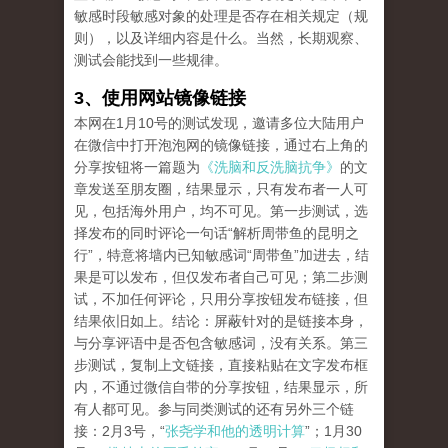
敏感时段敏感对象的处理是否存在相关规定（规
则），以及详细内容是什么。当然，长期观察、
测试会能找到一些规律。
3、使用网站镜像链接
本网在1月10号的测试发现，邀请多位大陆用户
在微信中打开泡泡网的镜像链接，通过右上角的
分享按钮将一篇题为
《洗脑和反洗脑抗争》
的文
章发送至朋友圈，结果显示，只有发布者一人可
见，包括海外用户，均不可见。第一步测试，选
择发布的同时评论一句话“解析周带鱼的昆明之
行”，特意将墙内已知敏感词“周带鱼”加进去，结
果是可以发布，但仅发布者自己可见；第二步测
试，不加任何评论，只用分享按钮发布链接，但
结果依旧如上。结论：屏蔽针对的是链接本身，
与分享评语中是否包含敏感词，没有关系。第三
步测试，复制上文链接，直接粘贴在文字发布框
内，不通过微信自带的分享按钮，结果显示，所
有人都可见。参与同类测试的还有另外三个链
接：2月3号，“
张尧学和他的透明计算
”；1月30