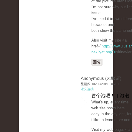
of the pictures aren't lo
I'm not sure why but I th
issue.
I've tried it in two differ
browsers and
both show the same ou
Also visit my site <a
href="
http://www.uluslar
nakliyat.org/">
şirinevle
回复
Anonymous (未验证)
星期四, 06/06/2019 - 06:01
永久连接
冒个泡吧！ | 泡泡
What's up, every time i
web site posts here
early in the daylight, fo
i like to learn more and
Visit my web page: <a