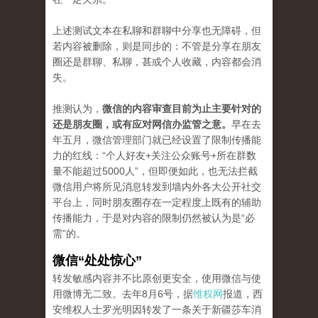
上述测试文本在私聊和群聊中分享也无障碍，但
若内容被删除，则是同步的：不管是分享在朋友
圈还是群聊、私聊，甚或个人收藏，内容都会消
失。
推测认为，
微信的内容审查目前为止主要针对的
还是朋友圈，或有应对网信办监管之意。
早在去
年五月，微信管理部门就已经设置了限制传播能
力的红线：“个人好友+关注公众账号+所在群数
量不能超过5000人”，但即便如此，也无法拦截
微信用户将所见消息转发到墙内外各大公开社交
平台上，同时朋友圈存在一定程度上既有的辅助
传播能力，于是对内容的限制仍然被认为是“必
需”的。
微信“处处惊心”
转发敏感内容并不比原创更安全，使用微信与使
用微博无二致。去年8月6号，据
维权网
报道，西
安维权人士罗光明因转发了一条关于新疆莎车消