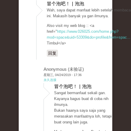
冒个泡吧！ | 泡泡
Wah, saya dapat manfaat lebih setelah membaca 
ini. Makasih banyak ya gan ilmunya.
Also visit my web blog :: <a
href="
https://www.026025.com/home.php?
mod=space&uid=53309&do=profile&from=spac...
Timbul</a>
回复
Anonymous (未验证)
星期三, 04/24/2019 - 17:36
永久连接
冒个泡吧！ | 泡泡
Sangat bermanfaat sekali gan.
Kayanya bagus buat di coba nih
ilmunya.
Bukan haanya saya saja yang
merasakan manfaatnya loh, tetapi
buat orang lain juga.