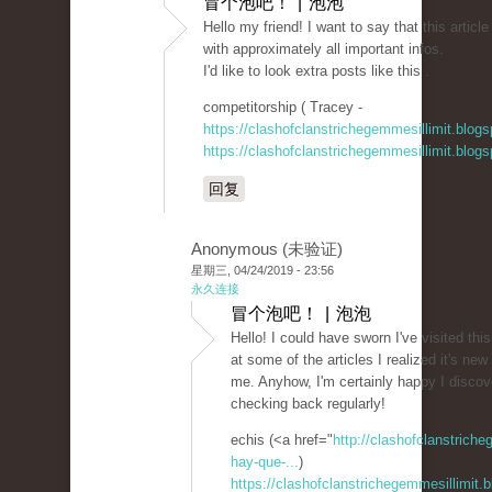
冒个泡吧！ | 泡泡
Hello my friend! I want to say that this artic
with approximately all important infos.
I'd like to look extra posts like this .
competitorship ( Tracey -
https://clashofclanstrichegemmesillimit.blo
https://clashofclanstrichegemmesillimit.blo
回复
Anonymous (未验证)
星期三, 04/24/2019 - 23:56
永久连接
冒个泡吧！ | 泡泡
Hello! I could have sworn I've visited this
at some of the articles I realized it's new
me. Anyhow, I'm certainly happy I discove
checking back regularly!
echis (<a href="
http://clashofclanstrich
hay-que-...
)
https://clashofclanstrichegemmesillimit