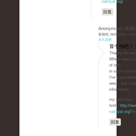
nakliyat.org/
回复
Anonymous (未验
星期四, 06/06/2019 - 03:
永久连接
冒个泡吧！ 
Thanks for ever
Where else cou
of info
in such a perfe
I've a present
week, and I am
information.
my web page :
href="
http://ww
nakliyat.org/">
回复