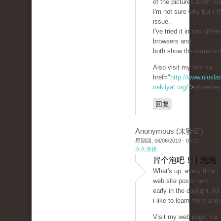
of the pictures aren't lo
I'm not sure why but I th
issue.
I've tried it in two differ
browsers and
both show the same ou
Also visit my site <a
href="
http://www.uluslar
nakliyat.org/">
şirinevle
回复
Anonymous (未验证)
星期四, 06/06/2019 - 06:01
永久连接
冒个泡吧！ | 泡泡
What's up, every time i
web site posts here
early in the daylight, fo
i like to learn more and
Visit my web page: <a