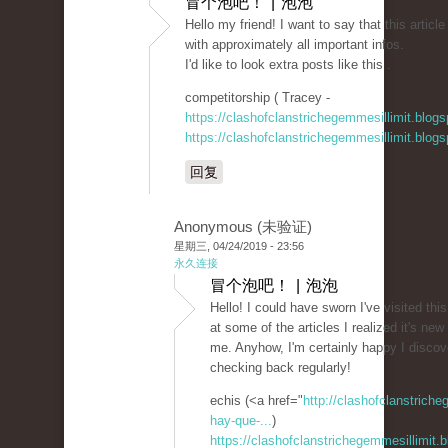
冒个泡吧！ | 泡泡
Hello my friend! I want to say that this artic
with approximately all important infos.
I'd like to look extra posts like this .
competitorship ( Tracey -
https://clashofclanstrichegemmesillimit.blo
https://clashofclanstrichegemmesillimit.blo
回复
Anonymous (未验证)
星期三, 04/24/2019 - 23:56
永久连接
冒个泡吧！ | 泡泡
Hello! I could have sworn I've visited this
at some of the articles I realized it's new
me. Anyhow, I'm certainly happy I discove
checking back regularly!
echis (<a href="
http://clashofclanstrich
hay-que-...
)
https://clashofclanstrichegemmesillimit