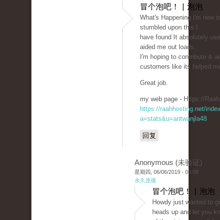
冒个泡吧！ | 泡泡
What's Happening i'm new to 
stumbled upon this I
have found It absolutely use
aided me out loads.
I'm hoping to contribute & ai
customers like its helped m
Great job.
my web page - Https://Raah
https://raahhosting.net/inde
a=stats&u=antwanjla48
回复
Anonymous (未验证)
星期四, 06/06/2019 - 05:08
永久连接
冒个泡吧！ | 泡泡
Howdy just wanted to g
heads up and let you k