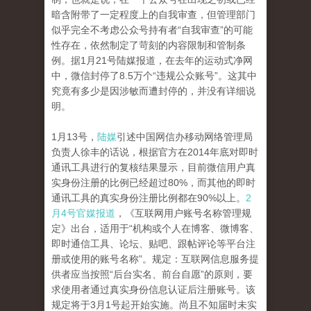
暗含附带了一定程度上的自我审查，但管理部门
似乎完全不考虑公众号持有者“自我审查”的可能
性存在，依然制定了苛刻的内容限制和管制条
例。据1月21号陆媒报道，在去年的运动式净网
中，微信封停了8.5万个“违规公众账号”。这其中
究竟有多少是因涉敏而遭封停的，并没有详细说
明。
1月13号，
陆媒
引述中国网信办移动网络管理局
负责人徐丰的话说，根据官方在2014年底对即时
通讯工具进行的复核结果显示，目前微信用户真
实身份注册的比例已经超过80%，而其他的即时
通讯工具的真实身份注册比例都在90%以上。
2
月4号官媒报道
，《互联网用户账号名称管理规
定》出台，适用于“机构或个人在博客、微博客、
即时通信工具、论坛、贴吧、跟帖评论等平台注
册或使用的账号名称”。规定：互联网信息服务提
供者应当按照“后台实名、前台自愿”的原则，要
求使用者通过真实身份信息认证后注册账号。该
规定将于3月1号起开始实施。尚且不知届时未实