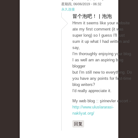
星期四, 06/06/2019 - 06:32
永久连接
冒个泡吧！ | 泡泡
Hmm it seems like your website
ate my first comment (it was
super long) so I guess I'll just
sum it up what I had written and
say,
I'm thoroughly enjoying your blog.
I as well am an aspiring blog
blogger
but I'm still new to everything. Do
you have any points for first-time
blog writers?
I'd really appreciate it.
My web blog :: şirinevler escort -
http://www.uluslararasi-
nakliyat.org/
回复