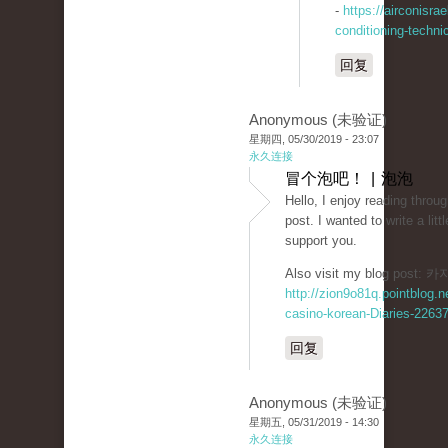
-
https://airconisrae
conditioning-techni
回复
Anonymous (未验证)
星期四, 05/30/2019 - 23:07
永久连接
冒个泡吧！ | 泡泡
Hello, I enjoy reading throug
post. I wanted to write a lit
support you.
Also visit my blog post
http://zion9o81q.pointblog.n
casino-korean-Diaries-2263
回复
Anonymous (未验证)
星期五, 05/31/2019 - 14:30
永久连接