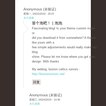
Anonymous (未验证)
星期一, 04/22/2019 - 20:07
永久连接
冒个泡吧！ | 泡泡
Fascinating blog! Is your theme custom made
or
did you download it from somewhere? A theme
like yours with a
few simple adjustements would really make my
blog
shine. Please let me know where you got your
design. With thanks
My weblog; boston celtics rumors -
http://bostonrumors.net/
回复
Anonymous (未验证)
星期三, 04/24/2019 - 14:46
永久连接