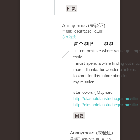
回复
Anonymous (未验证)
星期四, 04/25/2019 - 01:08
永久连接
冒个泡吧！ | 泡泡
I'm not positive where you're getting
topic.
I must spend a while finding out mu
more. Thanks for wonderful informati
lookout for this information for
my mission.
starflowers ( Maynard -
http://clashofclanstrichegemmesillim
http://clashofclanstrichegemmesillim
回复
Anonymous (未验证)
星期四, 04/25/2019 - 01:46