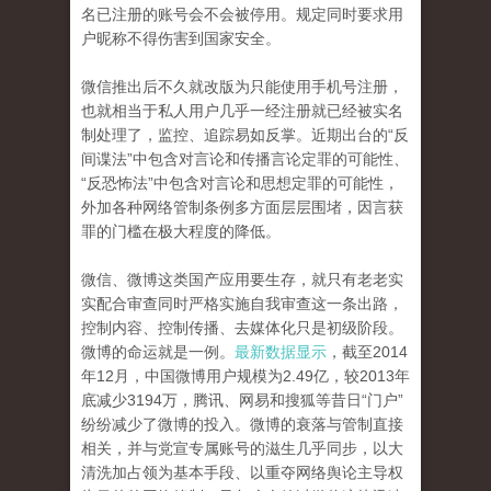
名已注册的账号会不会被停用。规定同时要求用
户昵称不得伤害到国家安全。
微信推出后不久就改版为只能使用手机号注册，
也就相当于私人用户几乎一经注册就已经被实名
制处理了，监控、追踪易如反掌。近期出台的“反
间谍法”中包含对言论和传播言论定罪的可能性、
“反恐怖法”中包含对言论和思想定罪的可能性，
外加各种网络管制条例多方面层层围堵，因言获
罪的门槛在极大程度的降低。
微信、微博这类国产应用要生存，就只有老老实
实配合审查同时严格实施自我审查这一条出路，
控制内容、控制传播、去媒体化只是初级阶段。
微博的命运就是一例。
最新数据显示
，截至2014
年12月，中国微博用户规模为2.49亿，较2013年
底减少3194万，腾讯、网易和搜狐等昔日“门户”
纷纷减少了微博的投入。微博的衰落与管制直接
相关，并与党宣专属账号的滋生几乎同步，以大
清洗加占领为基本手段、以重夺网络舆论主导权