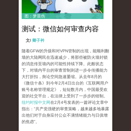
图：梦晨伤
测试：微信如何审查内容
文/
卿子衿
随着GFW的升级和对VPN管制的出现，能顺利翻
墙的大陆网民在迅速减少，将那些被防火墙封锁
的消息传至墙内的可能性持续下降。此般状态
下，对墙内平台的审查管制则进一步令传播能力
大打折扣，舆论空间急速萎缩。从去年8月的
《微信十条》到今年2月4日出台的《互联网用户
账号名称管理规定》，短短数月内，中国最受欢
迎的社交平台，在法律上受到了一步步的钳制。
纽约时报中文网
在2月4号发表的一篇评论文章中
指出：“共产党强硬的审查策略，越来越多地暴露
出他们对于自身应付公众不满情绪能力与日俱增
的焦虑”。