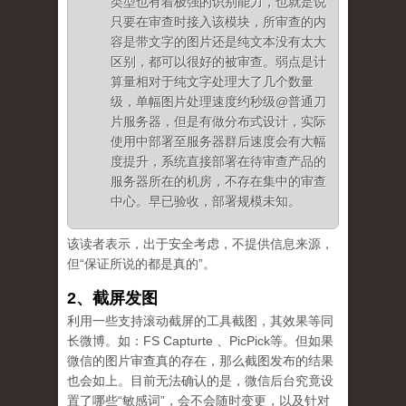
类型也有着极强的识别能力，也就是说
只要在审查时接入该模块，所审查的内
容是带文字的图片还是纯文本没有太大
区别，都可以很好的被审查。弱点是计
算量相对于纯文字处理大了几个数量
级，单幅图片处理速度约秒级@普通刀
片服务器，但是有做分布式设计，实际
使用中部署至服务器群后速度会有大幅
度提升，系统直接部署在待审查产品的
服务器所在的机房，不存在集中的审查
中心。早已验收，部署规模未知。
该读者表示，出于安全考虑，不提供信息来源，
但“保证所说的都是真的”。
2、截屏发图
利用一些支持滚动截屏的工具截图，其效果等同
长微博。如：FS Capturte 、PicPick等。但如果
微信的图片审查真的存在，那么截图发布的结果
也会如上。目前无法确认的是，微信后台究竟设
置了哪些“敏感词”，会不会随时变更，以及针对