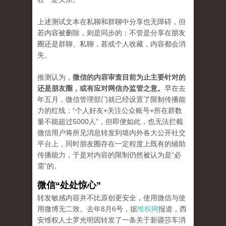
上述测试文本在私聊和群聊中分享也无障碍，但
若内容被删除，则是同步的：不管是分享在朋友
圈还是群聊、私聊，甚或个人收藏，内容都会消
失。
推测认为，
微信的内容审查目前为止主要针对的
还是朋友圈，或有应对网信办监管之意。
早在去
年五月，微信管理部门就已经设置了限制传播能
力的红线：“个人好友+关注公众账号+所在群数
量不能超过5000人”，但即便如此，也无法拦截
微信用户将所见消息转发到墙内外各大公开社交
平台上，同时朋友圈存在一定程度上既有的辅助
传播能力，于是对内容的限制仍然被认为是“必
需”的。
微信“处处惊心”
转发敏感内容并不比原创更安全，使用微信与使
用微博无二致。去年8月6号，据
维权网
报道，西
安维权人士罗光明因转发了一条关于新疆莎车消