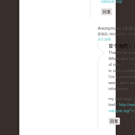
nakliyat.org/
回复
Anonymous (未验
星期四, 06/06/2019 - 03:
永久连接
冒个泡吧！ 
Thanks for ever
Where else cou
of info
in such a perfe
I've a present
week, and I am
information.
my web page :
href="
http://ww
nakliyat.org/">
回复