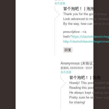
永久连接
冒个泡吧！ | 泡泡
Thank you for the good writeup. 
Look advanced to more introduc
By the way, how can we be in c
proscriptive - <a
href="
https://clashofclanstrich
http://clashofclanstrichegemmesi
回复
Anonymous (未验证)
星期四, 04/25/2019 - 03:07
永久连接
冒个泡吧！ | 泡泡
Howdy! This post couldn't be
Reading this post reminds 
He always kept chatting about
Pretty sure he will have a 
for sharing!