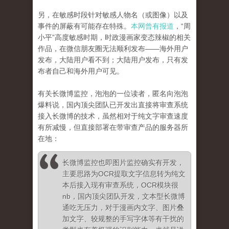
另，在敏感时段针对敏感人物名（或图像）以及
事件的屏蔽有可能存在特殊。
本网曾有报道
，“周
小平”高度敏感时期，时政漫画家变态辣椒的相关
作品，在微信朋友圈无法顺利发布——海外用户
发布，大陆用户看不到；大陆用户发布，只有发
布者自己和海外用户可见。
有关长微博监控，泡泡的一位读者，匿名向泡泡
爆料说，国内顶尖团队已开发出直接将审查系统
接入长微博的技术，虽然相对于纯文字审查速度
有所减慢，但直接部署在带审查产品的服务器所
在地：
长微博监控也即图片监控确实有开发，
主要思路为OCR提取文字信息转为纯文
本后接入现有审查系统，OCR模块很
nb，国内顶尖团队开发，文本型长微博
通吃无压力，对于漫画内文字、图片叠
加文字、较规整的手写字体等有干扰的