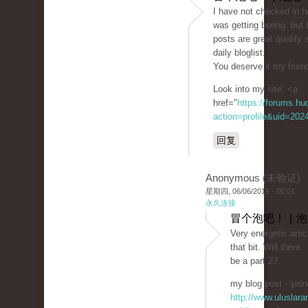
I have not checked in he
was getting boring, but 
posts are great quality 
daily bloglist.
You deserve it my friend
Look into my site; <a
href="
https://forums.h
action=profile&uid=202
回复
Anonymous (未验证)
星期四, 06/06/2019 - 00:01
永久连接
冒个泡吧！ | 
Very energetic artic
that bit. Will there
be a part 2?
my blog post - şirin
http://www.uluslarar