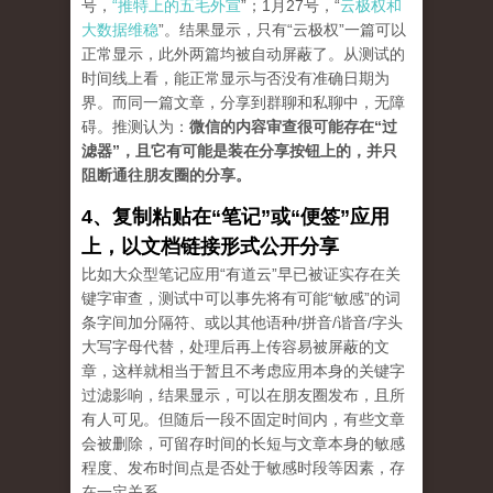
号，
“推特上的五毛外宣
”；1月27号，“
云极权和
大数据维稳
”。结果显示，只有“云极权”一篇可以
正常显示，此外两篇均被自动屏蔽了。从测试的
时间线上看，能正常显示与否没有准确日期为
界。而同一篇文章，分享到群聊和私聊中，无障
碍。推测认为：
微信的内容审查很可能存在“过
滤器”，且它有可能是装在分享按钮上的，并只
阻断通往朋友圈的分享。
4、复制粘贴在“笔记”或“便签”应用
上，以文档链接形式公开分享
比如大众型笔记应用“有道云”早已被证实存在关
键字审查，测试中可以事先将有可能“敏感”的词
条字间加分隔符、或以其他语种/拼音/谐音/字头
大写字母代替，处理后再上传容易被屏蔽的文
章，这样就相当于暂且不考虑应用本身的关键字
过滤影响，结果显示，可以在朋友圈发布，且所
有人可见。但随后一段不固定时间内，有些文章
会被删除，可留存时间的长短与文章本身的敏感
程度、发布时间点是否处于敏感时段等因素，存
在一定关系。