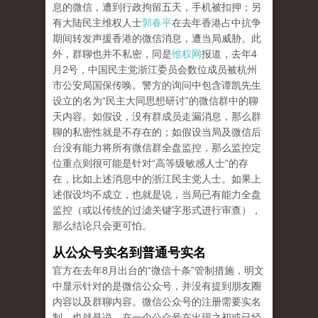
息的微信，遭到行政拘留五天，手机被扣押；另
有大陆民主维权人士
郭春平
在去年香港占中抗争
期间转发声援香港的微信消息，遭当局威胁。此
外，群聊也并不私密，同是
维权网
报道，去年4
月2号，中国民主党浙江委员会数位成员被杭州
市公安局国保传唤。警方的询问中包含谭凯先生
设立的名为“民主大同思想研讨”的微信群中的聊
天内容。如假设，没有群成员走漏消息，那么群
聊的私密性就是不存在的；如假设当局及微信后
台没有能力将所有微信群全盘监控，那么监控定
位重点则很可能是针对“高等级敏感人士”的存
在，比如上述消息中的浙江民主党人士。如果上
述假设均不成立，也就是说，当局已有能力全盘
监控（或以传统的过滤关键字形式进行审查），
那么结论只会更可怕。
从公众号实名到普通号实名
官方在去年8月出台的“微信十条”管制措施，明文
中显示针对的是微信公众号，并没有提到朋友圈
内容以及群聊内容。微信公众号的注册需要实名
制，也就是说，在一个公众号在出现之初或已经