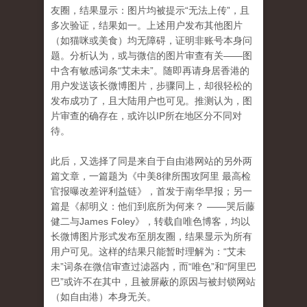
友圈，结果显示：图片均被提示“无法上传”，且
多次验证，结果如一。上述用户发布其他图片
（如猫咪或美食）均无障碍，证明非账号本身问
题。分析认为，或与微信的图片审查有关——图
中含有敏感词条“艾未未”。随即再请身居香港的
用户发送该长微博图片，步骤同上，却很轻松的
发布成功了，且大陆用户也可见。推测认为，图
片审查的确存在，或许以IP所在地区分不同对
待。
此后，又选择了同是来自于自由港网站的另外两
篇文章，一篇题为《中美8律所围攻阿里 最高检
官报曝改差评利益链》，首发于南华早报；另一
篇是《
郝明义：他们到底所为何来？
——哭后藤
健二与
James Foley》，转载自唯色博客，均以
长微博图片形式发布至朋友圈，结果显示为所有
用户可见。这样的结果只能暂时理解为：“艾未
未”词条在微信审查过滤器内，而“唯色”和“阿里巴
巴”或许不在其中，且被屏蔽的原因与被封锁网站
（如自由港）本身无关。