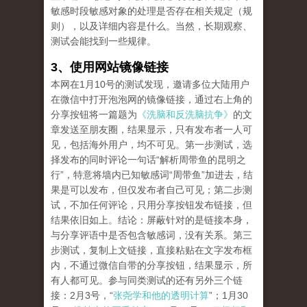
敏感时段敏感对象的处理是否存在相关规定（规
则），以及详细内容是什么。当然，长期观察、
测试会能找到一些规律。
3、使用网站镜像链接
本网在1月10号的测试发现，邀请多位大陆用户
在微信中打开泡泡网的镜像链接，通过右上角的
分享按钮将一篇题为
《洗脑和反洗脑抗争》
的文
章发送至朋友圈，结果显示，只有发布者一人可
见，包括海外用户，均不可见。第一步测试，选
择发布的同时评论一句话“解析周带鱼的昆明之
行”，特意将墙内已知敏感词“周带鱼”加进去，结
果是可以发布，但仅发布者自己可见；第二步测
试，不加任何评论，只用分享按钮发布链接，但
结果依旧如上。结论：屏蔽针对的是链接本身，
与分享评语中是否包含敏感词，没有关系。第三
步测试，复制上文链接，直接粘贴在文字发布框
内，不通过微信自带的分享按钮，结果显示，所
有人都可见。参与同类测试的还有另外三个链
接：2月3号，“
张尧学和他的透明计算
”；1月30