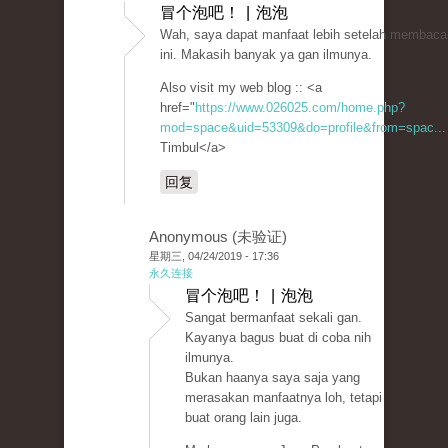
冒个泡吧！ | 泡泡
Wah, saya dapat manfaat lebih setelah membaca 
ini. Makasih banyak ya gan ilmunya.
Also visit my web blog :: <a
href="
https://www.026025.com/home.php?
mod=space&uid=53309&do=profile&from=spac...
Timbul</a>
回复
Anonymous (未验证)
星期三, 04/24/2019 - 17:36
永久连接
冒个泡吧！ | 泡泡
Sangat bermanfaat sekali gan.
Kayanya bagus buat di coba nih
ilmunya.
Bukan haanya saya saja yang
merasakan manfaatnya loh, tetapi
buat orang lain juga.