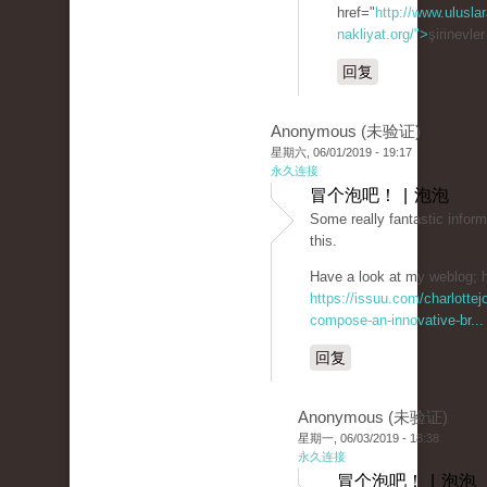
href="
http://www.uluslar
nakliyat.org/">
şirinevle
回复
Anonymous (未验证)
星期六, 06/01/2019 - 19:17
永久连接
冒个泡吧！ | 泡泡
Some really fantastic inform
this.
Have a look at my weblog; h
https://issuu.com/charlotte
compose-an-innovative-br...
回复
Anonymous (未验证)
星期一, 06/03/2019 - 18:38
永久连接
冒个泡吧！ | 泡泡