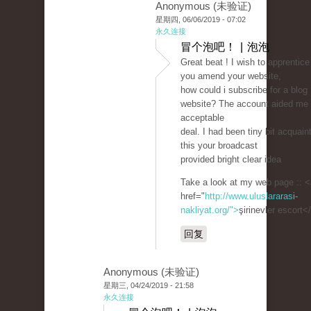
Anonymous (未验证)
星期四, 06/06/2019 - 07:02
永久连接
冒个泡吧！ | 泡泡
Great beat ! I wish to apprentice
you amend your website,
how could i subscribe for a blog
website? The account aided me
acceptable
deal. I had been tiny bit acquain
this your broadcast
provided bright clear idea
Take a look at my web page :: <
href="
http://www.uluslararasi-
nakliyat.org/">
şirinevler escort<
回复
Anonymous (未验证)
星期三, 04/24/2019 - 21:58
永久连接