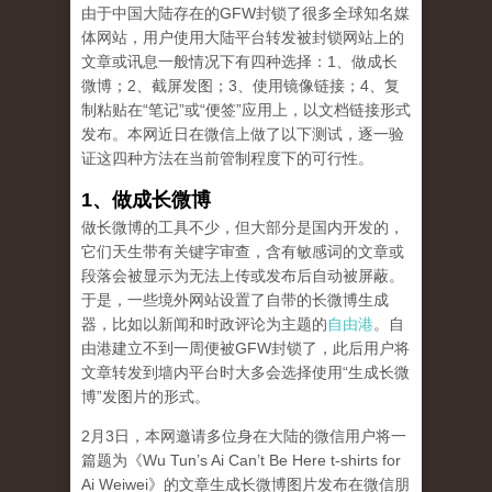
由于中国大陆存在的GFW封锁了很多全球知名媒
体网站，用户使用大陆平台转发被封锁网站上的
文章或讯息一般情况下有四种选择：1、做成长
微博；2、截屏发图；3、使用镜像链接；4、复
制粘贴在“笔记”或“便签”应用上，以文档链接形式
发布。本网近日在微信上做了以下测试，逐一验
证这四种方法在当前管制程度下的可行性。
1、做成长微博
做长微博的工具不少，但大部分是国内开发的，
它们天生带有关键字审查，含有敏感词的文章或
段落会被显示为无法上传或发布后自动被屏蔽。
于是，一些境外网站设置了自带的长微博生成
器，比如以新闻和时政评论为主题的
自由港
。自
由港建立不到一周便被GFW封锁了，此后用户将
文章转发到墙内平台时大多会选择使用“生成长微
博”发图片的形式。
2月3日，本网邀请多位身在大陆的微信用户将一
篇题为《Wu Tun’s Ai Can’t Be Here t-shirts for
Ai Weiwei》的文章生成长微博图片发布在微信朋