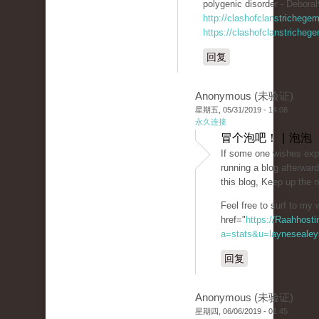
polygenic disorder - Deborah
http://clashofclanstrichege
https://clashofclanstricheg
回复
Anonymous (未验证)
星期五, 05/31/2019 - 14:08
永久连接
冒个泡吧！ | 泡泡
If some one wishes expe
running a blog afterward
this blog, Keep up the 
Feel free to surf to my 
href="
https://Raahhosti
a=stats&u=laynesealey
回复
Anonymous (未验证)
星期四, 06/06/2019 - 01:45