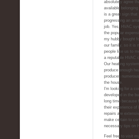
absolutely agree tha
available belonging 
is a great sign that
progressing an ama
job. Yes, HVAC sys
the popular expens
my hubby bought fo
our family, so it is
people like us to m
a reputable HVAC 
Our heating system
produce enough he
produces numerous 
the house.
I'm looking for a co
developed in the b
long time because f
their experience of
repairs are extensive
make certain to con
necessary tips on 