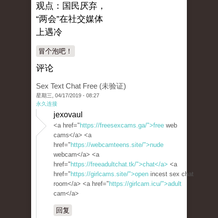
观点：国民厌弃，
“两会”在社交媒体
上遇冷
冒个泡吧！
评论
Sex Text Chat Free (未验证)
星期三, 04/17/2019 - 08:27
永久连接
jexovaul
<a href="
https://freesexcams.ga/">free
web
cams</a> <a
href="
https://webcamteens.site/">nude
webcam</a> <a
href="
https://freeadultchat.tk/">chat</a>
<a
href="
https://girlcams.site/">open
incest sex chat
room</a> <a href="
https://girlcam.icu/">adult
cam</a>
回复