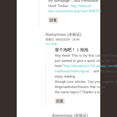
My homepage - Jasa Pembuatan
Huruf Timbul -
http://www.ph-
ww.com/userinfo.php?uid=3535373
回复
Anonymous (未验证)
星期日, 06/02/2019 - 18:46
永久连接
冒个泡吧！ | 泡泡
Hey there! This is my first comment here
just wanted to give a quick shout out <a
href="
http://donaldross710.weebly.com/bl
traditional-financing-wit...
and flip loan</a>
enjoy reading
through your articles. Can you suggest a
blogs/websites/forums that cover
the same topics? Thanks a ton!
回复
Anonymous (未验证)