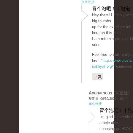
永久连接
冒个泡吧！ | 泡泡
Hey there! I simply wish
big thumbs
up for the excellent info
here on this post.
I am returning to your b
soon.
Feel free to surf to my 
href="
http://www.uluslar
nakliyat.org/">
şirinevle
回复
Anonymous (未验证)
星期日, 06/30/2019 - 10:44
永久连接
冒个泡吧！ | 
I'm glad I recently
article about
choosing an HVAC c