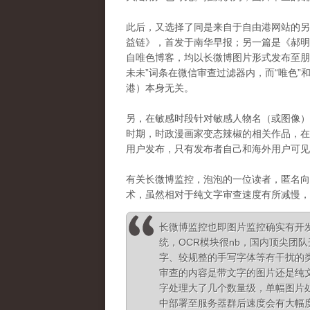
此后，又选择了同是来自于自由港网站的另
益链》，首发于南华早报；另一篇是《
郝
自唯色博客，均以长微博图片形式发布至朋
未未”词条在微信审查过滤器内，而“唯色”
港）本身无关。
另，在敏感时段针对敏感人物名（或图像）
时期，时政漫画家变态辣椒的相关作品，在
用户发布，只有发布者自己和海外用户可见
有关长微博监控，泡泡的一位读者，匿名向
术，虽然相对于纯文字审查速度有所减慢，
长微博监控也即图片监控确实有开
统，OCR模块很nb，国内顶尖团
字、较规整的手写字体等有干扰的
审查的内容是带文字的图片还是纯
字处理大了几个数量级，单幅图片
中部署至服务器群后速度会有大幅