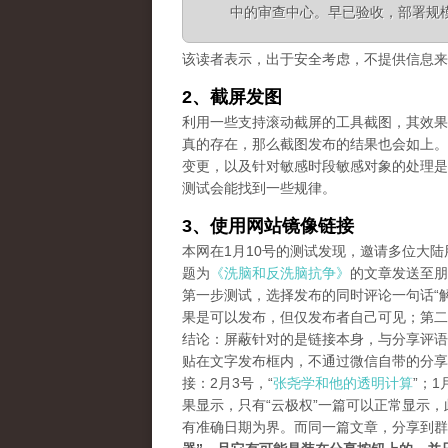
中的审查中心。早已验收，部署规
该读者表示，出于安全考虑，不提供信息来
2、截屏发图
利用一些支持滚动截屏的工具截图，其效果等同长
真的存在，那么截图发布的结果也会如上。
变更，以及针对敏感时段敏感对象的处理是
测试会能找到一些规律。
3、使用网站镜像链接
本网在1月10号的测试发现，邀请多位大
题为
《洗脑和反洗脑抗争》
的文章发送至朋
第一步测试，选择发布的同时评论一句话“解
果是可以发布，但仅发布者自己可见；第二
结论：屏蔽针对的是链接本身，与分享评语
贴在文字发布框内，不通过微信自带的分享
接：2月3号，“
张尧学和他的透明计算
”；1
果显示，只有“云极权”一篇可以正常显示
有准确日期为界。而同一篇文章，分享到群