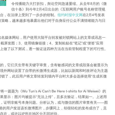
令传播能力大打折扣，舆论空间急速萎缩。从去年8月的《微
信十条》到今年2月4日出台的《互联网用户账号名称管理规
台，在法律上受到了一步步的钳制。
纽约时报中文网
在2月4号发表
查策略，越来越多地暴露出他们对于自身应付公众不满情绪能力与日
知名媒体网站，用户使用大陆平台转发被封锁网站上的文章或讯息一
截屏发图；3、使用镜像链接；4、复制粘贴在“笔记”或“便签”应用
上做了以下测试，逐一验证这四种方法在当前管制程度下的可行性。
的，它们天生带有关键字审查，含有敏感词的文章或段落会被显示为
境外网站设置了自带的长微博生成器，比如以新闻和时政评论为主题
封锁了，此后用户将文章转发到墙内平台时大多会选择使用“生成长微
Tun’s Ai Can’t Be Here t-shirts for Ai Weiwei》的
果显示：图片均被提示“无法上传”，且多次验证，结果如一。上述用
，证明非账号本身问题。分析认为，或与微信的图片审查有关——图
香港的用户发送该长微博图片，步骤同上，却很轻松的发布成功了，且
存在，或许以IP所在地区分不同对待。