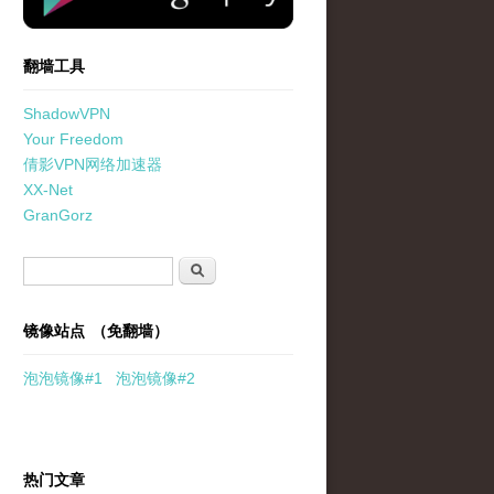
翻墙工具
ShadowVPN
Your Freedom
倩影VPN网络加速器
XX-Net
GranGorz
搜索表单
搜索
镜像站点 （免翻墙）
泡泡
镜像
#1
泡泡
镜像#2
热门文章