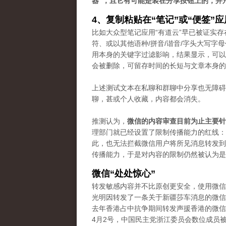
器”，且它有可能是装在分享按钮上的，并
4、复制粘贴在“笔记”或“便签”
比如大众型笔记应用“有道云”早已被证实存
符、或以其他语种/拼音/谐音/字头大写
用本身的关键字过滤影响，结果显示，可以
会被删除，可留存时间的长短与文章本身的
上述测试文本在私聊和群聊中分享也无障碍
聊，甚或个人收藏，内容都会消失。
推测认为，
微信的内容审查目前为止主要针
理部门就已经设置了限制传播能力的红线：“
此，也无法拦截微信用户将所见消息转发到
传播能力，于是对内容的限制仍然被认为是“
微信“处处惊心”
转发敏感内容并不比原创更安全，使用微信
光明因转发了一条关于新疆莎车消息的微信
去年香港占中抗争期间转发声援香港的微信
4月2号，中国民主党浙江委员会数位成员