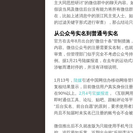
主大同思想研讨”的微信群中的聊天内容。
假设当局及微信后台没有能力将所有微信群
在，比如上述消息中的浙江民主党人士。如
的过滤关键字形式进行审查），那么结论只
从公众号实名到普通号实名
官方在去年8月出台的“微信十条”管制措
内容。微信公众号的注册需要实名制，也就
审查，但管理部门似乎完全不考虑公众号持
例。据1月21号陆媒报道，在去年的运动式
涉敏而遭封停的，并没有详细说明。
1月13号，
陆媒
引述中国网信办移动网络管
复核结果显示，目前微信用户真实身份注册
在90%以上。
2月4号官媒报道
，《互联网
即时通信工具、论坛、贴吧、跟帖评论等平
“后台实名、前台自愿”的原则，要求使用
尚且不知届时未实名已注册的账号会不会被
微信推出后不久就改版为只能使用手机号注
控、追踪易如反掌。近期出台的“反间谍法”