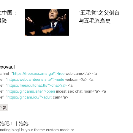
在中国：
“五毛党”之父倒台
艰险
与五毛兴衰史
exovaul
a href="
https://freesexcams.ga/">free
web cams</a> <a
ref="
https://webcamteens.site/">nude
webcam</a> <a
ref="
https://freeadultchat.tk/">chat</a>
<a
ref="
https://girlcams.site/">open
incest sex chat room</a> <a
ref="
https://girlcam.icu/">adult
cam</a>
回复
泡吧！ | 泡泡
nating blog! Is your theme custom made or