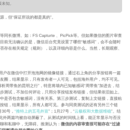
模未知。
源，但“保证所说的都是真的”。
微博。如：FS Capturte 、PicPick等。但如果微信的图片审查
目前无法确认的是，微信后台究竟设置了哪些“敏感词”，会不会随时
否存在相关规定（规则），以及详细内容是什么。当然，长期观察、
陆用户在微信中打开泡泡网的镜像链接，通过右上角的分享按钮将一篇
友圈，结果显示，只有发布者一人可见，包括海外用户，均不可见。
析周带鱼的昆明之行”，特意将墙内已知敏感词“周带鱼”加进去，结
步测试，不加任何评论，只用分享按钮发布链接，但结果依旧如上。
中是否包含敏感词，没有关系。第三步测试，复制上文链接，直接粘
按钮，结果显示，所有人都可见。参与同类测试的还有另外三个链
月30号，
“推特上的五毛外宣
”；1月27号，“
云极权和大数据维稳
”。结
，此外两篇均被自动屏蔽了。从测试的时间线上看，能正常显示与否没
聊和私聊中，无障碍。推测认为：
微信的内容审查很可能存在“过滤