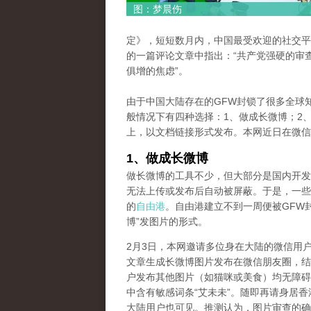
图：梦晨伤
定》，短短数月内，中国最受欢迎的社交平
的一篇评论文章中指出：“共产党强硬的审
俱增的焦虑”。
由于中国大陆存在的GFW封锁了很多全球
般情况下有四种选择：1、做成长微博；2、
上，以文档链接形式发布。本网近日在微信
1、做成长微博
做长微博的工具不少，但大部分是国内开发
无法上传或发布后自动被屏蔽。于是，一些
的
自由港
。自由港建立不到一周便被GFW
博”发图片的形式。
2月3日，本网邀请多位身在大陆的微信用户将一篇题为《Wu 
文章生成长微博图片发布在微信朋友圈，结
户发布其他图片（如猫咪或美食）均无障碍
中含有敏感词条“艾未未”。随即再请身居
大陆用户也可见。推测认为，图片审查的确