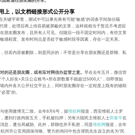
只阻断通往朋友圈的分享。
应用上，以文档链接形式公开分享
在关键字审查，测试中可以事先将有可能“敏感”的词条字间加分隔
字母代替，处理后再上传容易被屏蔽的文章，这样就相当于暂且不考虑应
在朋友圈发布，且所有人可见。但随后一段不固定时间内，有些文章
敏感程度、发布时间点是否处于敏感时段等因素，存在一定关系。
，但若内容被删除，则是同步的：不管是分享在朋友圈还是群聊、私
对的还是朋友圈，或有应对网信办监管之意。
早在去年五月，微信管
个人好友+关注公众账号+所在群数量不能超过5000人”，但即便如
墙内外各大公开社交平台上，同时朋友圈存在一定程度上既有的辅助
必需”的。
与使用微博无二致。去年8月6号，据
维权网
报道，西安维权人士罗
，遭到行政拘留五天，手机被扣押；另有大陆民主维权人士
郭春平
在
消息，遭当局威胁。此外，群聊也并不私密，同是
维权网
报道，去年
被杭州市公安局国保传唤。警方的询问中包含谭凯先生设立的名为“民