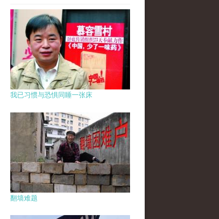
我已习惯与恐惧同睡一张床
翻墙难题