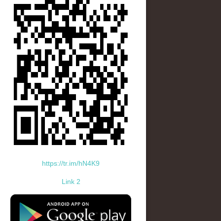
https://tr.im/hN4K9
Link 2
standard-icon-googleplay-app-store.png