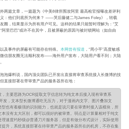
外两篇文章，一篇题为《中美8律所围攻阿里 最高检官报曝改差评利
明义：他们到底所为何来？
——哭后藤健二与
James Foley》，转载
友圈，结果显示为所有用户可见。这样的结果只能暂时理解为：“艾
和“阿里巴巴”或许不在其中，且被屏蔽的原因与被封锁网站（如自由
以及事件的屏蔽有可能存在特殊。
本网曾有报道
，“周小平”高度敏感
微信朋友圈无法顺利发布——海外用户发布，大陆用户看不到；大陆
。
泡泡爆料说，国内顶尖团队已开发出直接将审查系统接入长微博的技
但直接部署在带审查产品的服务器所在地：
发，主要思路为OCR提取文字信息转为纯文本后接入现有审查系
队开发，文本型长微博通吃无压力，对于漫画内文字、图片叠加文
类型也有着极强的识别能力，也就是说只要在审查时接入该模块，所
文本没有太大区别，都可以很好的被审查。弱点是计算量相对于纯文
处理速度约秒级@普通刀片服务器，但是有做分布式设计，实际使用
度提升，系统直接部署在待审查产品的服务器所在的机房，不存在集