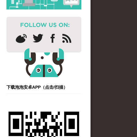
下载泡泡安卓APP（点击/扫描）