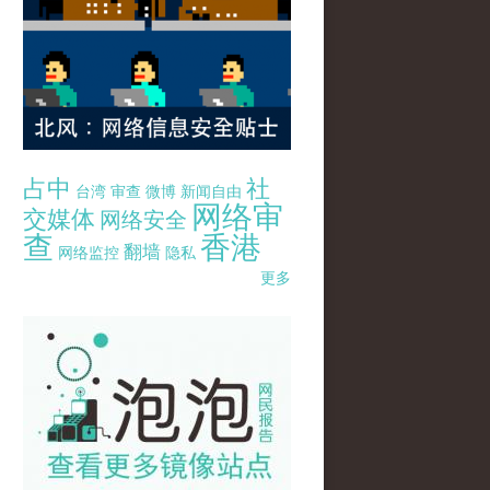
占中
社
台湾
审查
微博
新闻自由
网络审
交媒体
网络安全
查
香港
翻墙
网络监控
隐私
更多
pao-pao-banner-mirror-site-120814.jpg