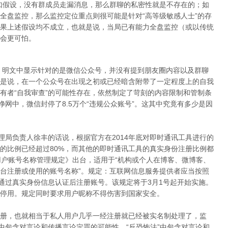
如假设，没有群成员走漏消息，那么群聊的私密性就是不存在的；如
全盘监控，那么监控定位重点则很可能是针对“高等级敏感人士”的存
果上述假设均不成立，也就是说，当局已有能力全盘监控（或以传统
会更可怕。
施，明文中显示针对的是微信公众号，并没有提到朋友圈内容以及群聊
是说，在一个公众号在出现之初或已经暗含附带了一定程度上的自我
有者“自我审查”的可能性存在，依然制定了苛刻的内容限制和管制条
净网中，微信封停了8.5万个“违规公众账号”。这其中究竟有多少是因
理局负责人徐丰的话说，根据官方在2014年底对即时通讯工具进行的
的比例已经超过80%，而其他的即时通讯工具的真实身份注册比例都
用户账号名称管理规定》出台，适用于“机构或个人在博客、微博客、
台注册或使用的账号名称”。规定：互联网信息服务提供者应当按照
者通过真实身份信息认证后注册账号。该规定将于3月1号起开始实施。
停用。规定同时要求用户昵称不得伤害到国家安全。
册，也就相当于私人用户几乎一经注册就已经被实名制处理了，监
中包含对言论和传播言论定罪的可能性、“反恐怖法”中包含对言论和