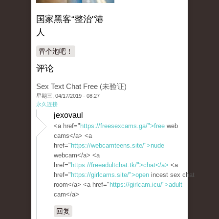
国家黑客“整治"港
人
冒个泡吧！
评论
Sex Text Chat Free (未验证)
星期三, 04/17/2019 - 08:27
永久连接
jexovaul
<a href="
https://freesexcams.ga/">free
web
cams</a> <a
href="
https://webcamteens.site/">nude
webcam</a> <a
href="
https://freeadultchat.tk/">chat</a>
<a
href="
https://girlcams.site/">open
incest sex chat
room</a> <a href="
https://girlcam.icu/">adult
cam</a>
回复