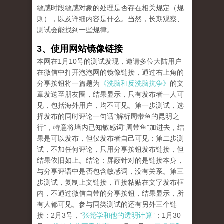
敏感时段敏感对象的处理是否存在相关规定（规
则），以及详细内容是什么。当然，长期观察、
测试会能找到一些规律。
3、使用网站镜像链接
本网在1月10号的测试发现，邀请多位大陆用户
在微信中打开泡泡网的镜像链接，通过右上角的
分享按钮将一篇题为
《洗脑和反洗脑抗争》
的文
章发送至朋友圈，结果显示，只有发布者一人可
见，包括海外用户，均不可见。第一步测试，选
择发布的同时评论一句话“解析周带鱼的昆明之
行”，特意将墙内已知敏感词“周带鱼”加进去，结
果是可以发布，但仅发布者自己可见；第二步测
试，不加任何评论，只用分享按钮发布链接，但
结果依旧如上。结论：屏蔽针对的是链接本身，
与分享评语中是否包含敏感词，没有关系。第三
步测试，复制上文链接，直接粘贴在文字发布框
内，不通过微信自带的分享按钮，结果显示，所
有人都可见。参与同类测试的还有另外三个链
接：2月3号，“
张尧学和他的透明计算
”；1月30