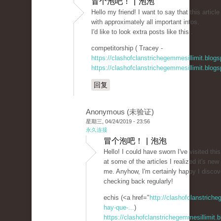
冒个泡吧！ | 泡泡
Hello my friend! I want to say that this artic
with approximately all important infos.
I'd like to look extra posts like this .
competitorship ( Tracey -
https://clashofclanstrichegemmesillimit.blo
https://clashofclanstrichegemmesillimit.blo
回复
Anonymous (未验证)
星期三, 04/24/2019 - 23:56
永久连接
冒个泡吧！ | 泡泡
Hello! I could have sworn I've visited this
at some of the articles I realized it's new
me. Anyhow, I'm certainly happy I discove
checking back regularly!
echis (<a href="
http://clashofclanstrich
hay-que-...
)
https://clashofclanstrichegemmesillimit