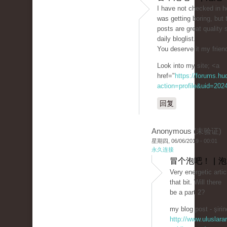
I have not checked in he
was getting boring, but 
posts are great quality 
daily bloglist.
You deserve it my friend
Look into my site; <a
href="
https://forums.h
action=profile&uid=202
回复
Anonymous (未验证)
星期四, 06/06/2019 - 00:01
永久连接
冒个泡吧！ | 
Very energetic artic
that bit. Will there
be a part 2?
my blog post - şirin
http://www.uluslarar