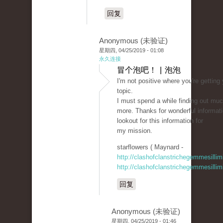
回复
Anonymous (未验证)
星期四, 04/25/2019 - 01:08
永久连接
冒个泡吧！ | 泡泡
I'm not positive where you're getting
topic.
I must spend a while finding out mu
more. Thanks for wonderful informati
lookout for this information for
my mission.
starflowers ( Maynard -
http://clashofclanstrichegemmesillim
http://clashofclanstrichegemmesillim
回复
Anonymous (未验证)
星期四, 04/25/2019 - 01:46