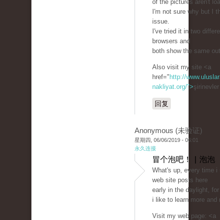
of the pictures aren't lo
I'm not sure why but I th
issue.
I've tried it in two differ
browsers and
both show the same ou
Also visit my site <a
href="
http://www.uluslar
nakliyat.org/">
şirinevle
回复
Anonymous (未验证)
星期四, 06/06/2019 - 06:01
永久连接
冒个泡吧！ | 泡泡
What's up, every time i
web site posts here
early in the daylight, fo
i like to learn more and
Visit my web page: <a