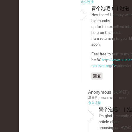
永久连接
冒个泡吧！ | 泡泡
Hey there! I simply wish
big thumbs
up for the excellent info
here on this post.
I am returning to your b
soon.
Feel free to surf to my 
href="
http://www.uluslar
nakliyat.org/">
şirinevle
回复
Anonymous (未验证)
星期日, 06/30/2019 - 10:44
永久连接
冒个泡吧！ | 
I'm glad I recently
article about
choosing an HVAC c