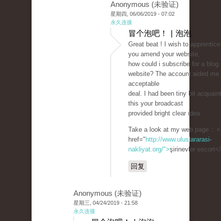
Anonymous (未验证)
星期四, 06/06/2019 - 07:02
永久连接
冒个泡吧！ | 泡泡
Great beat ! I wish to apprentice
you amend your website,
how could i subscribe for a blog
website? The account aided me
acceptable
deal. I had been tiny bit acquain
this your broadcast
provided bright clear idea
Take a look at my web page :: <
href="
http://www.uluslararasi-
nakliyat.org/">
şirinevler escort<
回复
Anonymous (未验证)
星期三, 04/24/2019 - 21:58
永久连接