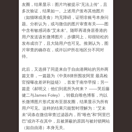
友圈，结果显示：图片均被提示“无法上传”，且
多次验证，结果如一。上述用户发布其他图片
（如猫咪或美食）均无障碍，证明非账号本身问
题。分析认为，或与微信的图片审查有关——图
中含有敏感词条“艾未未”。随即再请身居香港的
用户发送该长微博图片，步骤同上，却很轻松的
发布成功了，且大陆用户也可见。推测认为，图
片审查的确存在，或许以IP所在地区分不同对
待。
此后，又选择了同是来自于自由港网站的另外两
篇文章，一篇题为《中美8律所围攻阿里 最高检
官报曝改差评利益链》，首发于南华早报；另一
篇是《
郝明义：他们到底所为何来？
——哭后藤
健二与
James Foley》，转载自唯色博客，均以
长微博图片形式发布至朋友圈，结果显示为所有
用户可见。这样的结果只能暂时理解为：“艾未
未”词条在微信审查过滤器内，而“唯色”和“阿里巴
巴”或许不在其中，且被屏蔽的原因与被封锁网站
（如自由港）本身无关。