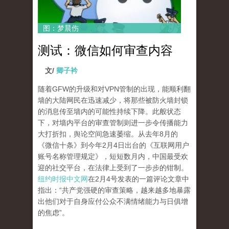
图：梦晨伤
测试：微信如何审查内容
文/
卿子衿
随着GFW的升级和对VPN管制的出现，能顺利翻
墙的大陆网民在迅速减少，将那些被防火墙封锁
的消息传至墙内的可能性持续下降。此般状态
下，对墙内平台的审查管制则进一步令传播能力
大打折扣，舆论空间急速萎缩。从去年8月的
《微信十条》到今年2月4日出台的《互联网用户
账号名称管理规定》，短短数月内，中国最受欢
迎的社交平台，在法律上受到了一步步的钳制。
纽约时报中文网
在2月4号发表的一篇评论文章中
指出：“共产党强硬的审查策略，越来越多地暴露
出他们对于自身应付公众不满情绪能力与日俱增
的焦虑”。