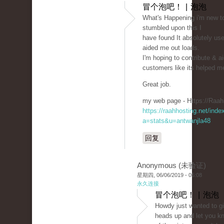
冒个泡吧！ | 泡泡
What's Happening i'm new to 
stumbled upon this I
have found It absolutely use
aided me out loads.
I'm hoping to contribute & ai
customers like its helped m
Great job.
my web page - Https://Raah
https://raahhosting.net/inde
a=stats&u=antwanjla48
回复
Anonymous (未验证)
星期四, 06/06/2019 - 05:08
永久连接
冒个泡吧！ | 泡泡
Howdy just wanted to g
heads up and let you k