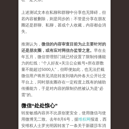
上述测试文本在私聊和群聊中分享也无障碍，但
若内容被删除，则是同步的：不管是分享在朋友
圈还是群聊、私聊，甚或个人收藏，内容都会消
失。
推测认为，
微信的内容审查目前为止主要针对的
还是朋友圈，或有应对网信办监管之意。
早在去
年五月，微信管理部门就已经设置了限制传播能
力的红线：“个人好友+关注公众账号+所在群数
量不能超过5000人”，但即便如此，也无法拦截
微信用户将所见消息转发到墙内外各大公开社交
平台上，同时朋友圈存在一定程度上既有的辅助
传播能力，于是对内容的限制仍然被认为是“必
需”的。
微信“处处惊心”
转发敏感内容并不比原创更安全，使用微信与使
用微博无二致。去年8月6号，据
维权网
报道，西
安维权人士罗光明因转发了一条关于新疆莎车消