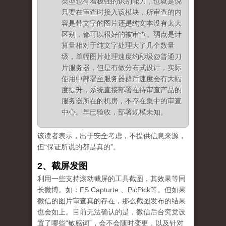
类型也有着极强的识别能力，也就是说
只要在审查时接入该模块，所审查的内
容是带文字的图片还是纯文本没有太大
区别，都可以很好的被审查。弱点是计
算量相对于纯文字处理大了几个数量
级，单幅图片处理速度约秒级@普通刀
片服务器，但是有做分布式设计，实际
使用中部署至服务器群后速度会有大幅
度提升，系统直接部署在待审查产品的
服务器所在的机房，不存在集中的审查
中心。早已验收，部署规模未知。
该读者表示，出于安全考虑，不提供信息来源，
但“保证所说的都是真的”。
2、截屏发图
利用一些支持滚动截屏的工具截图，其效果等同
长微博。如：FS Capturte 、PicPick等。但如果
微信的图片审查真的存在，那么截图发布的结果
也会如上。目前无法确认的是，微信后台究竟设
置了哪些“敏感词”，会不会随时变更，以及针对