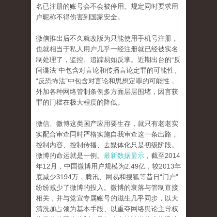
名已注册的账号会不会被停用。规定同时要求用
户昵称不得伤害到国家安全。
微信推出后不久就改版为只能使用手机号注册，
也就相当于私人用户几乎一经注册就已经被实名
制处理了，监控、追踪易如反掌。近期出台的“反
间谍法”中包含对言论和传播言论定罪的可能性、
“反恐怖法”中包含对言论和思想定罪的可能性，
外加各种网络管制条例多方面层层围堵，因言获
罪的门槛在极大程度的降低。
微信、微博这类国产应用要生存，就只有老老实
实配合审查同时严格实施自我审查这一条出路，
控制内容、控制传播、去媒体化只是初级阶段。
微博的命运就是一例。
最新数据显示
，截至2014
年12月，中国微博用户规模为2.49亿，较2013年
底减少3194万，腾讯、网易和搜狐等昔日“门户”
纷纷减少了微博的投入。微博的衰落与管制直接
相关，并与党宣专属账号的滋生几乎同步，以大
清洗加占领为基本手段、以重夺网络舆论主导权