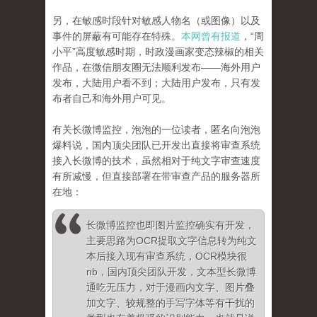
另，在敏感时段针对敏感人物名（或图像）以及
事件的屏蔽有可能存在特殊。
本网曾有报道
，“周
小平”高度敏感时期，时政漫画家变态辣椒的相关
作品，在微信朋友圈无法顺利发布——海外用户
发布，大陆用户看不到；大陆用户发布，只有发
布者自己和海外用户可见。
有关长微博监控，泡泡的一位读者，匿名向泡泡
爆料说，国内顶尖团队已开发出直接将审查系统
接入长微博的技术，虽然相对于纯文字审查速度
有所减慢，但直接部署在带审查产品的服务器所
在地：
长微博监控也即图片监控确实有开发，
主要思路为OCR提取文字信息转为纯文
本后接入现有审查系统，OCR模块很
nb，国内顶尖团队开发，文本型长微博
通吃无压力，对于漫画内文字、图片叠
加文字、较规整的手写字体等有干扰的