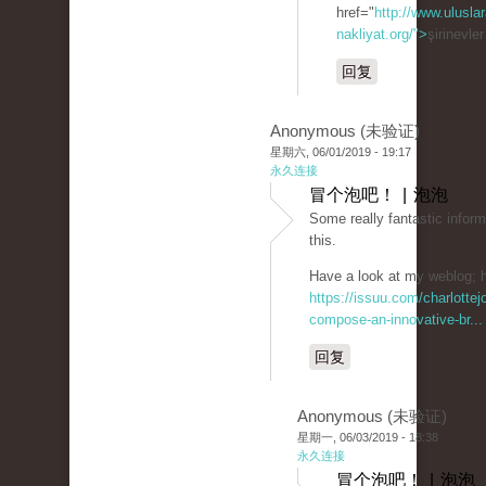
href="
http://www.uluslar
nakliyat.org/">
şirinevle
回复
Anonymous (未验证)
星期六, 06/01/2019 - 19:17
永久连接
冒个泡吧！ | 泡泡
Some really fantastic inform
this.
Have a look at my weblog; h
https://issuu.com/charlotte
compose-an-innovative-br...
回复
Anonymous (未验证)
星期一, 06/03/2019 - 18:38
永久连接
冒个泡吧！ | 泡泡