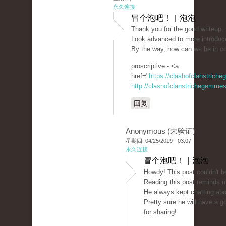
永久连接
冒个泡吧！ | 泡泡
Thank you for the good writeup. 
Look advanced to more introduc
By the way, how can we be in c
proscriptive - <a
href="
https://clashofclanstrich
http://clashofclanstrichegemmesi
回复
Anonymous (未验证)
星期四, 04/25/2019 - 03:07
永久连接
冒个泡吧！ | 泡泡
Howdy! This post couldn't be
Reading this post reminds 
He always kept chatting about
Pretty sure he will have a 
for sharing!