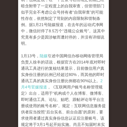
暗含附带了一定程度上的自我审查，但管理部门
似乎完全不考虑公众号持有者“自我审查”的可能
性存在，依然制定了苛刻的内容限制和管制条
例。据1月21号陆媒报道，在去年的运动式净网
中，微信封停了8.5万个“违规公众账号”。这其中
究竟有多少是因涉敏而遭封停的，并没有详细说
明。
1月13号，
陆媒
引述中国网信办移动网络管理局
负责人徐丰的话说，根据官方在2014年底对即时
通讯工具进行的复核结果显示，目前微信用户真
实身份注册的比例已经超过80%，而其他的即时
通讯工具的真实身份注册比例都在90%以上。
2
月4号官媒报道
，《互联网用户账号名称管理规
定》出台，适用于“机构或个人在博客、微博客、
即时通信工具、论坛、贴吧、跟帖评论等平台注
册或使用的账号名称”。规定：互联网信息服务提
供者应当按照“后台实名、前台自愿”的原则，要
求使用者通过真实身份信息认证后注册账号。该
规定将于3月1号起开始实施。尚且不知届时未实