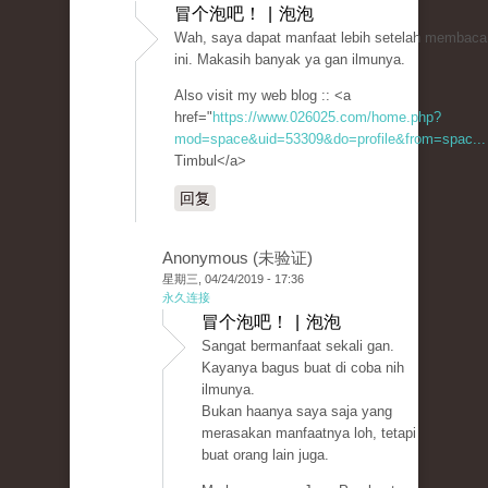
冒个泡吧！ | 泡泡
Wah, saya dapat manfaat lebih setelah membaca 
ini. Makasih banyak ya gan ilmunya.
Also visit my web blog :: <a
href="
https://www.026025.com/home.php?
mod=space&uid=53309&do=profile&from=spac...
Timbul</a>
回复
Anonymous (未验证)
星期三, 04/24/2019 - 17:36
永久连接
冒个泡吧！ | 泡泡
Sangat bermanfaat sekali gan.
Kayanya bagus buat di coba nih
ilmunya.
Bukan haanya saya saja yang
merasakan manfaatnya loh, tetapi
buat orang lain juga.