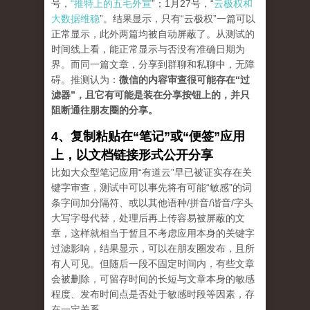
号，
“推特上的五毛外宣
”；1月27号，“
云极权和
大数据维稳
”。结果显示，只有“云极权”一篇可以
正常显示，此外两篇均被自动屏蔽了。从测试的
时间线上看，能正常显示与否没有准确日期为
界。而同一篇文章，分享到群聊和私聊中，无障
碍。推测认为：
微信的内容审查很可能存在“过
滤器”，且它有可能是装在分享按钮上的，并只
阻断通往朋友圈的分享。
4、复制粘贴在“笔记”或“便签”应用
上，以文档链接形式公开分享
比如大众型笔记应用“有道云”早已被证实存在关
键字审查，测试中可以事先将有可能“敏感”的词
条字间加分隔符、或以其他语种/拼音/谐音/字头
大写字母代替，处理后再上传容易被屏蔽的文
章，这样就相当于暂且不考虑应用本身的关键字
过滤影响，结果显示，可以在朋友圈发布，且所
有人可见。但随后一段不固定时间内，有些文章
会被删除，可留存时间的长短与文章本身的敏感
程度、发布时间点是否处于敏感时段等因素，存
在一定关系。