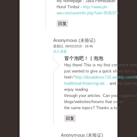
My homepage - Jasa Pembuatan
Huruf Timbul -
http://www.ph-
ww.com/userinfo.php?uid=3535373
回复
Anonymous (未验证)
星期日, 06/02/2019 - 18:46
永久连接
冒个泡吧！ | 泡泡
Hey there! This is my first comment here
just wanted to give a quick shout out <a
href="
http://donaldross710.weebly.com/bl
traditional-financing-wit...
and flip loan</a>
enjoy reading
through your articles. Can you suggest a
blogs/websites/forums that cover
the same topics? Thanks a ton!
回复
Anonymous (未验证)