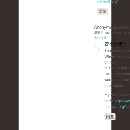
nakliyat.org/
回复
Anonymous (未验
星期四, 06/06/2019 - 03:
永久连接
冒个泡吧！ 
Thanks for ever
Where else cou
of info
in such a perfe
I've a present
week, and I am
information.
my web page :
href="
http://ww
nakliyat.org/">
回复