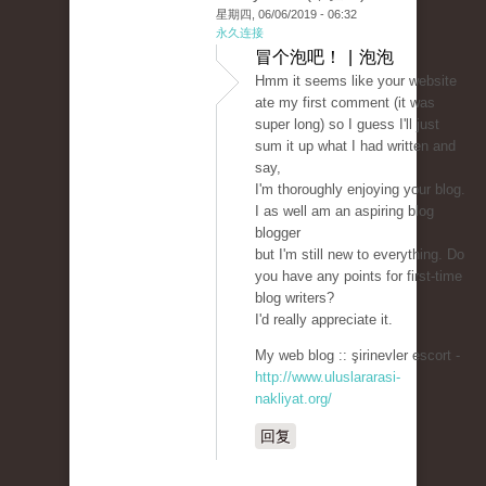
星期四, 06/06/2019 - 06:32
永久连接
冒个泡吧！ | 泡泡
Hmm it seems like your website
ate my first comment (it was
super long) so I guess I'll just
sum it up what I had written and
say,
I'm thoroughly enjoying your blog.
I as well am an aspiring blog
blogger
but I'm still new to everything. Do
you have any points for first-time
blog writers?
I'd really appreciate it.
My web blog :: şirinevler escort -
http://www.uluslararasi-
nakliyat.org/
回复