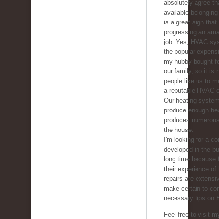
absolutely agree tha
available belonging 
is a great sign that
progressing an ama
job. Yes, HVAC sys
the popular expens
my hubby bought fo
our family, so it is
people like us to m
a reputable HVAC 
Our heating system
produce enough he
produces numerous 
the house.
I'm looking for a co
developed in the b
long time because f
their experience of
repairs are extensive
make certain to con
necessary tips on 