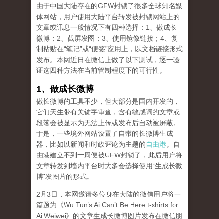
由于中国大陆存在的GFW封锁了很多全球知名媒
体网站，用户使用大陆平台转发被封锁网站上的
文章或讯息一般情况下有四种选择：1、做成长
微博；2、截屏发图；3、使用镜像链接；4、复
制粘贴在“笔记”或“便签”应用上，以文档链接形式
发布。本网近日在微信上做了以下测试，逐一验
证这四种方法在当前管制程度下的可行性。
1、做成长微博
做长微博的工具不少，但大部分是国内开发的，
它们天生带有关键字审查，含有敏感词的文章或
段落会被显示为无法上传或发布后自动被屏蔽。
于是，一些境外网站设置了自带的长微博生成
器，比如以新闻和时政评论为主题的
自由港
。自
由港建立不到一周便被GFW封锁了，此后用户将
文章转发到墙内平台时大多会选择使用“生成长微
博”发图片的形式。
2月3日，本网邀请多位身在大陆的微信用户将一
篇题为《Wu Tun’s Ai Can’t Be Here t-shirts for
Ai Weiwei》的文章生成长微博图片发布在微信朋