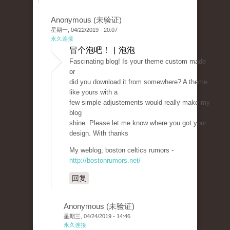
Anonymous (未验证)
星期一, 04/22/2019 - 20:07
永久连接
冒个泡吧！ | 泡泡
Fascinating blog! Is your theme custom made
or
did you download it from somewhere? A theme
like yours with a
few simple adjustements would really make my
blog
shine. Please let me know where you got your
design. With thanks
My weblog; boston celtics rumors -
http://bostonrumors.net/
回复
Anonymous (未验证)
星期三, 04/24/2019 - 14:46
永久连接