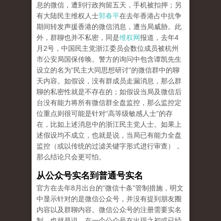
息的微信，遭到行政拘留五天，手机被扣押；另
有大陆民主维权人士
郭春平
在去年香港占中抗争
期间转发声援香港的微信消息，遭当局威胁。此
外，群聊也并不私密，同是
维权网
报道，去年4
月2号，中国民主党浙江委员会数位成员被杭州
市公安局国保传唤。警方的询问中包含谭凯先生
设立的名为“民主大同思想研讨”的微信群中的聊
天内容。如假设，没有群成员走漏消息，那么群
聊的私密性就是不存在的；如假设当局及微信后
台没有能力将所有微信群全盘监控，那么监控定
位重点则很可能是针对“高等级敏感人士”的存
在，比如上述消息中的浙江民主党人士。如果上
述假设均不成立，也就是说，当局已有能力全盘
监控（或以传统的过滤关键字形式进行审查），
那么结论只会更可怕。
从公众号实名到普通号实名
官方在去年8月出台的“微信十条”管制措施，明文
中显示针对的是微信公众号，并没有提到朋友圈
内容以及群聊内容。微信公众号的注册需要实名
制，也就是说，在一个公众号在出现之初或已经