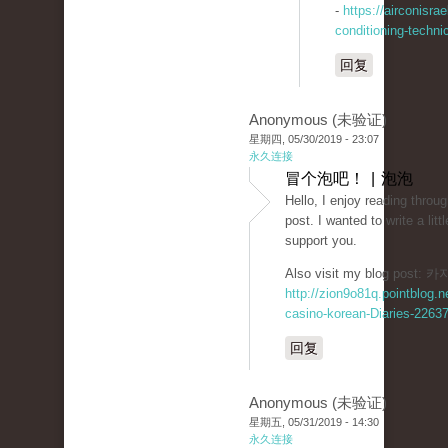
-
https://airconisrae
conditioning-techni
回复
Anonymous (未验证)
星期四, 05/30/2019 - 23:07
永久连接
冒个泡吧！ | 泡泡
Hello, I enjoy reading throug
post. I wanted to write a lit
support you.
Also visit my blog post
http://zion9o81q.pointblog.n
casino-korean-Diaries-2263
回复
Anonymous (未验证)
星期五, 05/31/2019 - 14:30
永久连接