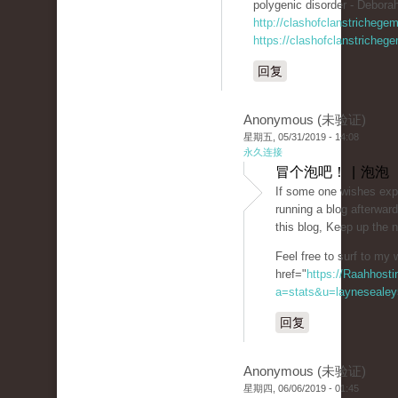
polygenic disorder - Deborah
http://clashofclanstrichege
https://clashofclanstricheg
回复
Anonymous (未验证)
星期五, 05/31/2019 - 14:08
永久连接
冒个泡吧！ | 泡泡
If some one wishes expe
running a blog afterward
this blog, Keep up the 
Feel free to surf to my 
href="
https://Raahhosti
a=stats&u=laynesealey
回复
Anonymous (未验证)
星期四, 06/06/2019 - 01:45