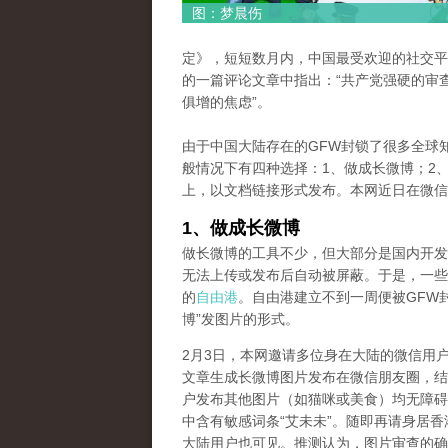
图：梦晨伤
定》，短短数月内，中国最受欢迎的社交平
的一篇评论文章中指出：“共产党强硬的审
俱增的焦虑”。
由于中国大陆存在的GFW封锁了很多全球
般情况下有四种选择：1、做成长微博；2、
上，以文档链接形式发布。本网近日在微信
1、做成长微博
做长微博的工具不少，但大部分是国内开发
无法上传或发布后自动被屏蔽。于是，一些
的
自由港
。自由港建立不到一周便被GFW
博”发图片的形式。
2月3日，本网邀请多位身在大陆的微信用户将一篇题为《Wu 
文章生成长微博图片发布在微信朋友圈，结
户发布其他图片（如猫咪或美食）均无障碍
中含有敏感词条“艾未未”。随即再请身居
大陆用户也可见。推测认为，图片审查的确