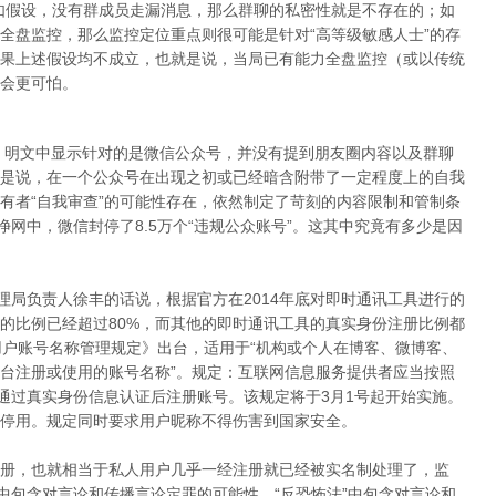
如假设，没有群成员走漏消息，那么群聊的私密性就是不存在的；如
全盘监控，那么监控定位重点则很可能是针对“高等级敏感人士”的存
果上述假设均不成立，也就是说，当局已有能力全盘监控（或以传统
会更可怕。
施，明文中显示针对的是微信公众号，并没有提到朋友圈内容以及群聊
是说，在一个公众号在出现之初或已经暗含附带了一定程度上的自我
有者“自我审查”的可能性存在，依然制定了苛刻的内容限制和管制条
净网中，微信封停了8.5万个“违规公众账号”。这其中究竟有多少是因
理局负责人徐丰的话说，根据官方在2014年底对即时通讯工具进行的
的比例已经超过80%，而其他的即时通讯工具的真实身份注册比例都
用户账号名称管理规定》出台，适用于“机构或个人在博客、微博客、
台注册或使用的账号名称”。规定：互联网信息服务提供者应当按照
者通过真实身份信息认证后注册账号。该规定将于3月1号起开始实施。
停用。规定同时要求用户昵称不得伤害到国家安全。
册，也就相当于私人用户几乎一经注册就已经被实名制处理了，监
中包含对言论和传播言论定罪的可能性、“反恐怖法”中包含对言论和