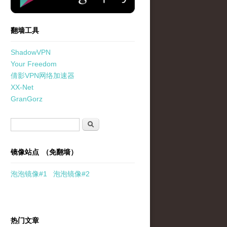
翻墙工具
ShadowVPN
Your Freedom
倩影VPN网络加速器
XX-Net
GranGorz
搜索表单
搜索
镜像站点 （免翻墙）
泡泡
镜像
#1
泡泡
镜像#2
热门文章