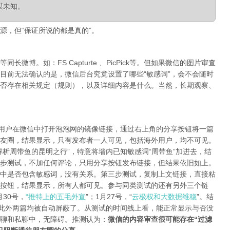
模未知。
源，但“保证所说的都是真的”。
微博。如：FS Capturte 、PicPick等。但如果微信的图片审查
目前无法确认的是，微信后台究竟设置了哪些“敏感词”，会不会随时
否存在相关规定（规则），以及详细内容是什么。当然，长期观察、
陆用户在微信中打开泡泡网的镜像链接，通过右上角的分享按钮将一篇
友圈，结果显示，只有发布者一人可见，包括海外用户，均不可见。
析周带鱼的昆明之行”，特意将墙内已知敏感词“周带鱼”加进去，结
步测试，不加任何评论，只用分享按钮发布链接，但结果依旧如上。
中是否包含敏感词，没有关系。第三步测试，复制上文链接，直接粘
按钮，结果显示，所有人都可见。参与同类测试的还有另外三个链
月30号，
“推特上的五毛外宣
”；1月27号，“
云极权和大数据维稳
”。结
，此外两篇均被自动屏蔽了。从测试的时间线上看，能正常显示与否没
聊和私聊中，无障碍。推测认为：
微信的内容审查很可能存在“过滤