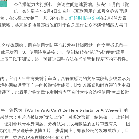
令传播能力大打折扣，舆论空间急速萎缩。从去年8月的《微
信十条》到今年2月4日出台的《互联网用户账号名称管理规
台，在法律上受到了一步步的钳制。
纽约时报中文网
在2月4号发表
查策略，越来越多地暴露出他们对于自身应付公众不满情绪能力与日
知名媒体网站，用户使用大陆平台转发被封锁网站上的文章或讯息一
截屏发图；3、使用镜像链接；4、复制粘贴在“笔记”或“便签”应用
上做了以下测试，逐一验证这四种方法在当前管制程度下的可行性。
的，它们天生带有关键字审查，含有敏感词的文章或段落会被显示为
境外网站设置了自带的长微博生成器，比如以新闻和时政评论为主题
封锁了，此后用户将文章转发到墙内平台时大多会选择使用“生成长微
Tun’s Ai Can’t Be Here t-shirts for Ai Weiwei》的
果显示：图片均被提示“无法上传”，且多次验证，结果如一。上述用
，证明非账号本身问题。分析认为，或与微信的图片审查有关——图
香港的用户发送该长微博图片，步骤同上，却很轻松的发布成功了，且
存在，或许以IP所在地区分不同对待。