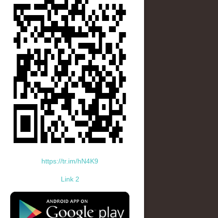
https://tr.im/hN4K9
Link 2
standard-icon-googleplay-app-store.png