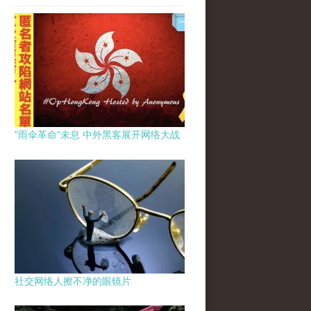
"雨伞革命"未息 中外黑客展开网络大战
社交网络人擦不净的眼镜片