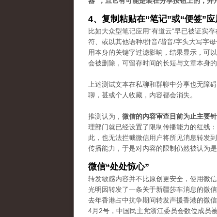
器”，且它有可能是装在分享按钮上的，并
4、复制粘贴在“笔记”或“便签”
比如大众型笔记应用“有道云”早已被证实存
符、或以其他语种/拼音/谐音/字头大写
用本身的关键字过滤影响，结果显示，可以
会被删除，可留存时间的长短与文章本身的
上述测试文本在私聊和群聊中分享也无障碍
聊，甚或个人收藏，内容都会消失。
推测认为，
微信的内容审查目前为止主要针
理部门就已经设置了限制传播能力的红线：“
此，也无法拦截微信用户将所见消息转发到
传播能力，于是对内容的限制仍然被认为是“
微信“处处惊心”
转发敏感内容并不比原创更安全，使用微信
光明因转发了一条关于新疆莎车消息的微信
去年香港占中抗争期间转发声援香港的微信
4月2号，中国民主党浙江委员会数位成员