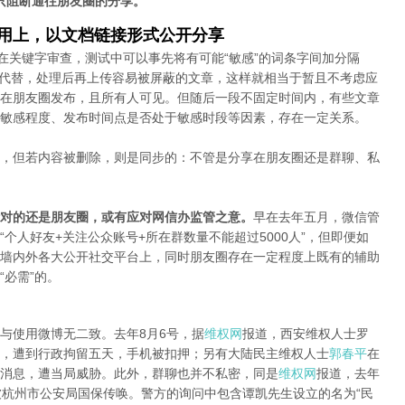
只阻断通往朋友圈的分享。
应用上，以文档链接形式公开分享
在关键字审查，测试中可以事先将有可能“敏感”的词条字间加分隔
字母代替，处理后再上传容易被屏蔽的文章，这样就相当于暂且不考虑应
在朋友圈发布，且所有人可见。但随后一段不固定时间内，有些文章
敏感程度、发布时间点是否处于敏感时段等因素，存在一定关系。
，但若内容被删除，则是同步的：不管是分享在朋友圈还是群聊、私
对的还是朋友圈，或有应对网信办监管之意。
早在去年五月，微信管
个人好友+关注公众账号+所在群数量不能超过5000人”，但即便如
墙内外各大公开社交平台上，同时朋友圈存在一定程度上既有的辅助
必需”的。
与使用微博无二致。去年8月6号，据
维权网
报道，西安维权人士罗
，遭到行政拘留五天，手机被扣押；另有大陆民主维权人士
郭春平
在
消息，遭当局威胁。此外，群聊也并不私密，同是
维权网
报道，去年
被杭州市公安局国保传唤。警方的询问中包含谭凯先生设立的名为“民