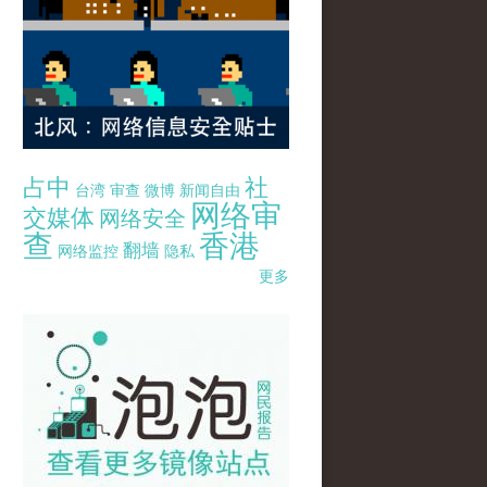
占中
社
台湾
审查
微博
新闻自由
网络审
交媒体
网络安全
查
香港
翻墙
网络监控
隐私
更多
pao-pao-banner-mirror-site-120814.jpg