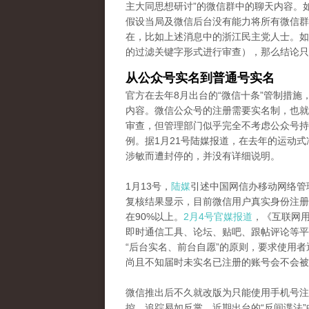
主大同思想研讨”的微信群中的聊天内容。
假设当局及微信后台没有能力将所有微信群
在，比如上述消息中的浙江民主党人士。如
的过滤关键字形式进行审查），那么结论只
从公众号实名到普通号实名
官方在去年8月出台的“微信十条”管制措
内容。微信公众号的注册需要实名制，也就
审查，但管理部门似乎完全不考虑公众号持
例。据1月21号陆媒报道，在去年的运动式
涉敏而遭封停的，并没有详细说明。
1月13号，
陆媒
引述中国网信办移动网络管
复核结果显示，目前微信用户真实身份注册
在90%以上。
2月4号官媒报道
，《互联网
即时通信工具、论坛、贴吧、跟帖评论等平
“后台实名、前台自愿”的原则，要求使用
尚且不知届时未实名已注册的账号会不会被
微信推出后不久就改版为只能使用手机号注
控、追踪易如反掌。近期出台的“反间谍法”