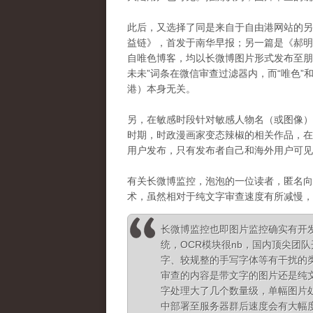
此后，又选择了同是来自于自由港网站的另
益链》，首发于南华早报；另一篇是《
郝
自唯色博客，均以长微博图片形式发布至朋
未未”词条在微信审查过滤器内，而“唯色”
港）本身无关。
另，在敏感时段针对敏感人物名（或图像）
时期，时政漫画家变态辣椒的相关作品，在
用户发布，只有发布者自己和海外用户可见
有关长微博监控，泡泡的一位读者，匿名向
术，虽然相对于纯文字审查速度有所减慢，
长微博监控也即图片监控确实有开
统，OCR模块很nb，国内顶尖团
字、较规整的手写字体等有干扰的
审查的内容是带文字的图片还是纯
字处理大了几个数量级，单幅图片
中部署至服务器群后速度会有大幅