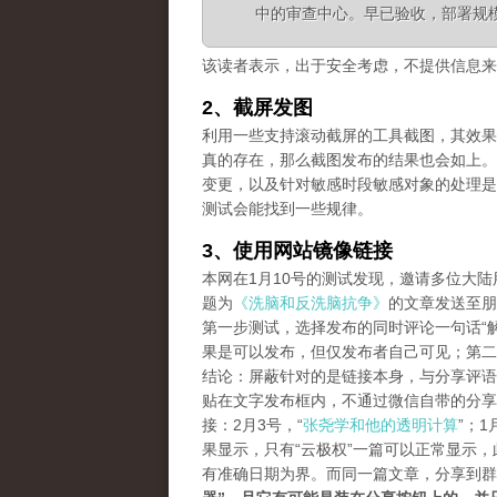
中的审查中心。早已验收，部署规
该读者表示，出于安全考虑，不提供信息来
2、截屏发图
利用一些支持滚动截屏的工具截图，其效果等同长
真的存在，那么截图发布的结果也会如上。
变更，以及针对敏感时段敏感对象的处理是
测试会能找到一些规律。
3、使用网站镜像链接
本网在1月10号的测试发现，邀请多位大
题为
《洗脑和反洗脑抗争》
的文章发送至朋
第一步测试，选择发布的同时评论一句话“解
果是可以发布，但仅发布者自己可见；第二
结论：屏蔽针对的是链接本身，与分享评语
贴在文字发布框内，不通过微信自带的分享
接：2月3号，“
张尧学和他的透明计算
”；1
果显示，只有“云极权”一篇可以正常显示
有准确日期为界。而同一篇文章，分享到群