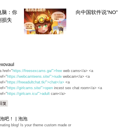
电脑：你
向中国软件说”NO”
制损失
exovaul
a href="
https://freesexcams.ga/">free
web cams</a> <a
ref="
https://webcamteens.site/">nude
webcam</a> <a
ref="
https://freeadultchat.tk/">chat</a>
<a
ref="
https://girlcams.site/">open
incest sex chat room</a> <a
ref="
https://girlcam.icu/">adult
cam</a>
回复
泡吧！ | 泡泡
nating blog! Is your theme custom made or