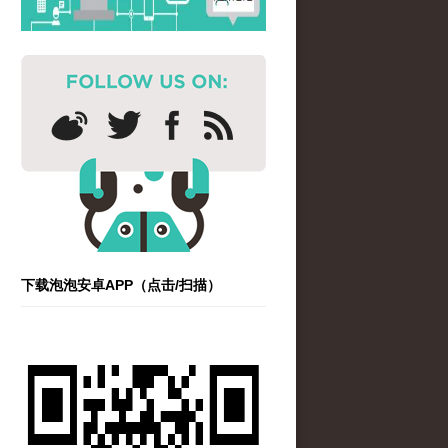
下载泡泡安卓APP（点击/扫描）