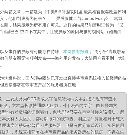
外两篇文章，一篇题为《中美8律所围攻阿里 最高检官报曝改差评利
明义：他们到底所为何来？
——哭后藤健二与
James Foley》，转载
友圈，结果显示为所有用户可见。这样的结果只能暂时理解为：“艾
和“阿里巴巴”或许不在其中，且被屏蔽的原因与被封锁网站（如自由
以及事件的屏蔽有可能存在特殊。
本网曾有报道
，“周小平”高度敏感
微信朋友圈无法顺利发布——海外用户发布，大陆用户看不到；大陆
。
泡泡爆料说，国内顶尖团队已开发出直接将审查系统接入长微博的技
但直接部署在带审查产品的服务器所在地：
发，主要思路为OCR提取文字信息转为纯文本后接入现有审查系
队开发，文本型长微博通吃无压力，对于漫画内文字、图片叠加文
类型也有着极强的识别能力，也就是说只要在审查时接入该模块，所
文本没有太大区别，都可以很好的被审查。弱点是计算量相对于纯文
处理速度约秒级@普通刀片服务器，但是有做分布式设计，实际使用
度提升，系统直接部署在待审查产品的服务器所在的机房，不存在集