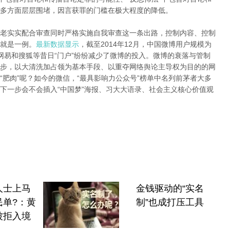
多方面层层围堵，因言获罪的门槛在极大程度的降低。
老实实配合审查同时严格实施自我审查这一条出路，控制内容、控制
就是一例。
最新数据显示
，截至2014年12月，中国微博用户规模为
腾讯、网易和搜狐等昔日“门户”纷纷减少了微博的投入。微博的衰落与管制
步，以大清洗加占领为基本手段、以重夺网络舆论主导权为目的的网
肥肉”呢？如今的微信，“最具影响力公众号”榜单中名列前茅者大多
下一步会不会插入“中国梦”海报、习大大语录、社会主义核心价值观
人士上马
金钱驱动的“实名
民单?：黄
制”也成打压工具
被拒入境