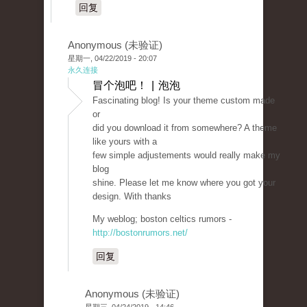
回复
Anonymous (未验证)
星期一, 04/22/2019 - 20:07
永久连接
冒个泡吧！ | 泡泡
Fascinating blog! Is your theme custom made
or
did you download it from somewhere? A theme
like yours with a
few simple adjustements would really make my
blog
shine. Please let me know where you got your
design. With thanks
My weblog; boston celtics rumors -
http://bostonrumors.net/
回复
Anonymous (未验证)