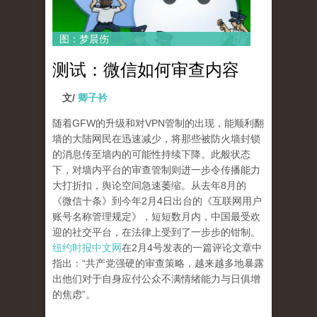
图：梦晨伤
测试：微信如何审查内容
文/
卿子衿
随着GFW的升级和对VPN管制的出现，能顺利翻
墙的大陆网民在迅速减少，将那些被防火墙封锁
的消息传至墙内的可能性持续下降。此般状态
下，对墙内平台的审查管制则进一步令传播能力
大打折扣，舆论空间急速萎缩。从去年8月的
《微信十条》到今年2月4日出台的《互联网用户
账号名称管理规定》，短短数月内，中国最受欢
迎的社交平台，在法律上受到了一步步的钳制。
纽约时报中文网
在2月4号发表的一篇评论文章中
指出：“共产党强硬的审查策略，越来越多地暴露
出他们对于自身应付公众不满情绪能力与日俱增
的焦虑”。