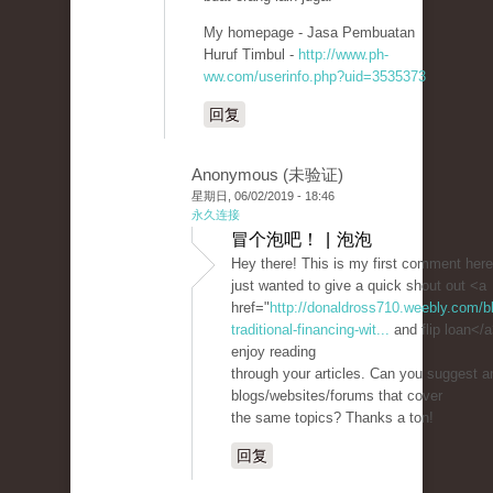
My homepage - Jasa Pembuatan
Huruf Timbul -
http://www.ph-
ww.com/userinfo.php?uid=3535373
回复
Anonymous (未验证)
星期日, 06/02/2019 - 18:46
永久连接
冒个泡吧！ | 泡泡
Hey there! This is my first comment here
just wanted to give a quick shout out <a
href="
http://donaldross710.weebly.com/bl
traditional-financing-wit...
and flip loan</a>
enjoy reading
through your articles. Can you suggest a
blogs/websites/forums that cover
the same topics? Thanks a ton!
回复