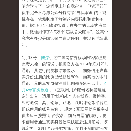
暗含附带了一定程度上的自我审查，但管理部门
似乎完全不考虑公众号持有者“自我审查”的可能
性存在，依然制定了苛刻的内容限制和管制条
例。据1月21号陆媒报道，在去年的运动式净网
中，微信封停了8.5万个“违规公众账号”。这其中
究竟有多少是因涉敏而遭封停的，并没有详细说
明。
1月13号，
陆媒
引述中国网信办移动网络管理局
负责人徐丰的话说，根据官方在2014年底对即时
通讯工具进行的复核结果显示，目前微信用户真
实身份注册的比例已经超过80%，而其他的即时
通讯工具的真实身份注册比例都在90%以上。
2
月4号官媒报道
，《互联网用户账号名称管理规
定》出台，适用于“机构或个人在博客、微博客、
即时通信工具、论坛、贴吧、跟帖评论等平台注
册或使用的账号名称”。规定：互联网信息服务提
供者应当按照“后台实名、前台自愿”的原则，要
求使用者通过真实身份信息认证后注册账号。该
规定将于3月1号起开始实施。尚且不知届时未实