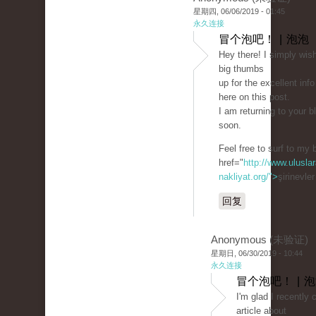
星期四, 06/06/2019 - 01:45
永久连接
冒个泡吧！ | 泡泡
Hey there! I simply wish
big thumbs
up for the excellent info
here on this post.
I am returning to your b
soon.
Feel free to surf to my 
href="
http://www.uluslar
nakliyat.org/">
şirinevle
回复
Anonymous (未验证)
星期日, 06/30/2019 - 10:44
永久连接
冒个泡吧！ | 
I'm glad I recently
article about