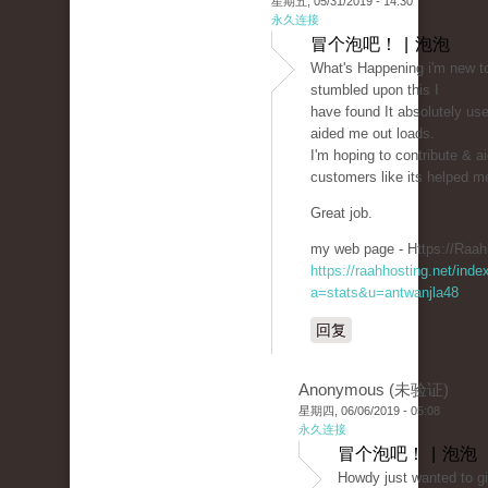
星期五, 05/31/2019 - 14:30
永久连接
冒个泡吧！ | 泡泡
What's Happening i'm new to 
stumbled upon this I
have found It absolutely use
aided me out loads.
I'm hoping to contribute & ai
customers like its helped m
Great job.
my web page - Https://Raah
https://raahhosting.net/inde
a=stats&u=antwanjla48
回复
Anonymous (未验证)
星期四, 06/06/2019 - 05:08
永久连接
冒个泡吧！ | 泡泡
Howdy just wanted to g