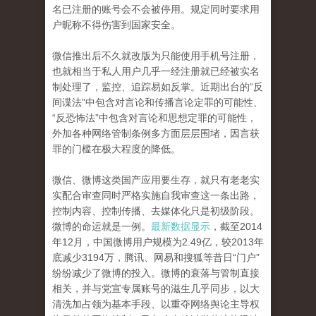
名已注册的账号会不会被停用。规定同时要求用
户昵称不得伤害到国家安全。
微信推出后不久就改版为只能使用手机号注册，
也就相当于私人用户几乎一经注册就已经被实名
制处理了，监控、追踪易如反掌。近期出台的“反
间谍法”中包含对言论和传播言论定罪的可能性、
“反恐怖法”中包含对言论和思想定罪的可能性，
外加各种网络管制条例多方面层层围堵，因言获
罪的门槛在极大程度的降低。
微信、微博这类国产应用要生存，就只有老老实
实配合审查同时严格实施自我审查这一条出路，
控制内容、控制传播、去媒体化只是初级阶段。
微博的命运就是一例。
最新数据显示
，截至2014
年12月，中国微博用户规模为2.49亿，较2013年
底减少3194万，腾讯、网易和搜狐等昔日“门户”
纷纷减少了微博的投入。微博的衰落与管制直接
相关，并与党宣专属账号的滋生几乎同步，以大
清洗加占领为基本手段、以重夺网络舆论主导权