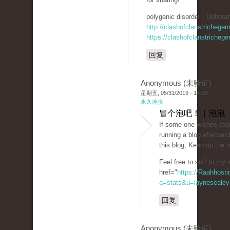
polygenic disorder - Deborah
http://clashofclanstrichege
https://clashofclanstricheg
回复
Anonymous (未验证)
星期五, 05/31/2019 - 14:08
永久连接
冒个泡吧！ | 泡泡
If some one wishes expe
running a blog afterward
this blog, Keep up the 
Feel free to surf to my 
href="
https://Raahhosti
a=stats&u=laynesealey
回复
Anonymous (未验证)