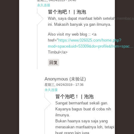
星期三, 04/24/2019 - 14:46
永久连接
冒个泡吧！ | 泡泡
Wah, saya dapat manfaat lebih setelah membaca 
ini. Makasih banyak ya gan ilmunya.
Also visit my web blog :: <a
href="
https://www.026025.com/home.php?
mod=space&uid=53309&do=profile&from=spac...
Timbul</a>
回复
Anonymous (未验证)
星期三, 04/24/2019 - 17:36
永久连接
冒个泡吧！ | 泡泡
Sangat bermanfaat sekali gan.
Kayanya bagus buat di coba nih
ilmunya.
Bukan haanya saya saja yang
merasakan manfaatnya loh, tetapi
buat orang lain juga.