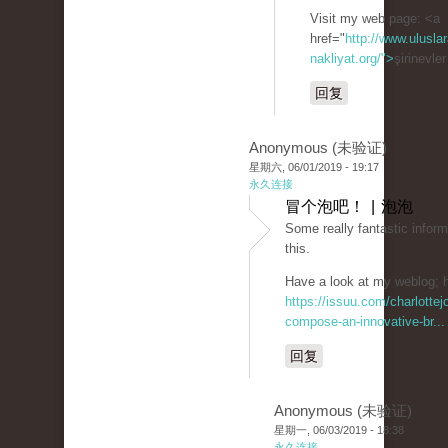
Visit my web page: <a
href="
http://www.uluslar
nakliyat.org/">
şirinevle
回复
Anonymous (未验证)
星期六, 06/01/2019 - 19:17
永久连接
冒个泡吧！ | 泡泡
Some really fantastic inform
this.
Have a look at my weblog; h
https://issuu.com/charlotte
compose-an-innovative-br...
回复
Anonymous (未验证)
星期一, 06/03/2019 - 18:38
永久连接