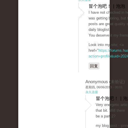
冒个泡吧！ | 泡泡
I have not checked in he
was getting boring, but 
posts are great quality 
daily bloglist.
You deserve it my friend
Look into my site; <a
href="
https://forums.h
action=profile&uid=202
回复
Anonymous (未验证)
星期四, 06/06/2019 - 00:01
永久连接
冒个泡吧！ | 
Very energetic artic
that bit. Will there
be a part 2?
my blog post - şirin