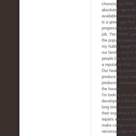
choosing an HVAC c
absolutely agree tha
available belonging 
is a great sign that
progressing an ama
job. Yes, HVAC sys
the popular expens
my hubby bought fo
our family, so it is
people like us to m
a reputable HVAC 
Our heating system
produce enough he
produces numerous 
the house.
I'm looking for a co
developed in the b
long time because f
their experience of
repairs are extensive
make certain to con
necessary tips on 