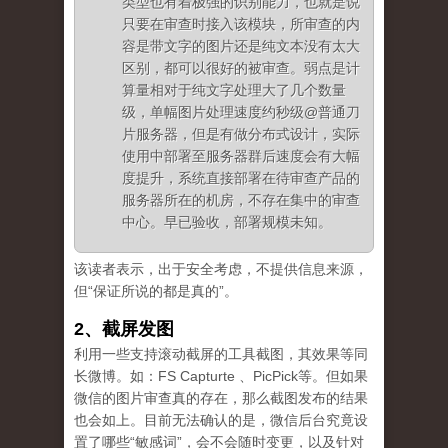
类型也有着极强的识别能力，也就是说
只要在审查时接入该模块，所审查的内
容是带文字的图片还是纯文本没有太大
区别，都可以很好的被审查。弱点是计
算量相对于纯文字处理大了几个数量
级，单幅图片处理速度约秒级@普通刀
片服务器，但是有做分布式设计，实际
使用中部署至服务器群后速度会有大幅
度提升，系统直接部署在待审查产品的
服务器所在的机房，不存在集中的审查
中心。早已验收，部署规模未知。
该读者表示，出于安全考虑，不提供信息来源，
但“保证所说的都是真的”。
2、截屏发图
利用一些支持滚动截屏的工具截图，其效果等同
长微博。如：FS Capturte 、PicPick等。但如果
微信的图片审查真的存在，那么截图发布的结果
也会如上。目前无法确认的是，微信后台究竟设
置了哪些“敏感词”，会不会随时变更，以及针对