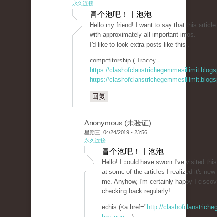
永久连接
冒个泡吧！ | 泡泡
Hello my friend! I want to say that this artic
with approximately all important infos.
I'd like to look extra posts like this .
competitorship ( Tracey -
https://clashofclanstrichegemmesillimit.blo
https://clashofclanstrichegemmesillimit.blo
回复
Anonymous (未验证)
星期三, 04/24/2019 - 23:56
永久连接
冒个泡吧！ | 泡泡
Hello! I could have sworn I've visited this
at some of the articles I realized it's new
me. Anyhow, I'm certainly happy I discove
checking back regularly!
echis (<a href="
http://clashofclanstrich
hay-que-...
)