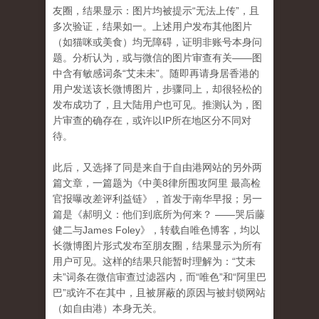
友圈，结果显示：图片均被提示“无法上传”，且
多次验证，结果如一。上述用户发布其他图片
（如猫咪或美食）均无障碍，证明非账号本身问
题。分析认为，或与微信的图片审查有关——图
中含有敏感词条“艾未未”。随即再请身居香港的
用户发送该长微博图片，步骤同上，却很轻松的
发布成功了，且大陆用户也可见。推测认为，图
片审查的确存在，或许以IP所在地区分不同对
待。
此后，又选择了同是来自于自由港网站的另外两
篇文章，一篇题为《中美8律所围攻阿里 最高检
官报曝改差评利益链》，首发于南华早报；另一
篇是《
郝明义：他们到底所为何来？
——哭后藤
健二与
James Foley》，转载自唯色博客，均以
长微博图片形式发布至朋友圈，结果显示为所有
用户可见。这样的结果只能暂时理解为：“艾未
未”词条在微信审查过滤器内，而“唯色”和“阿里巴
巴”或许不在其中，且被屏蔽的原因与被封锁网站
（如自由港）本身无关。