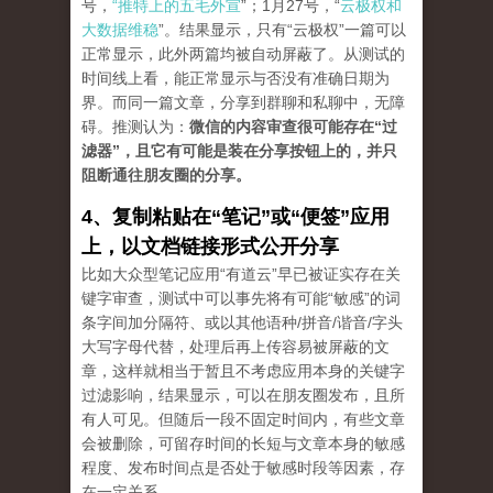
号，
“推特上的五毛外宣
”；1月27号，“
云极权和
大数据维稳
”。结果显示，只有“云极权”一篇可以
正常显示，此外两篇均被自动屏蔽了。从测试的
时间线上看，能正常显示与否没有准确日期为
界。而同一篇文章，分享到群聊和私聊中，无障
碍。推测认为：
微信的内容审查很可能存在“过
滤器”，且它有可能是装在分享按钮上的，并只
阻断通往朋友圈的分享。
4、复制粘贴在“笔记”或“便签”应用
上，以文档链接形式公开分享
比如大众型笔记应用“有道云”早已被证实存在关
键字审查，测试中可以事先将有可能“敏感”的词
条字间加分隔符、或以其他语种/拼音/谐音/字头
大写字母代替，处理后再上传容易被屏蔽的文
章，这样就相当于暂且不考虑应用本身的关键字
过滤影响，结果显示，可以在朋友圈发布，且所
有人可见。但随后一段不固定时间内，有些文章
会被删除，可留存时间的长短与文章本身的敏感
程度、发布时间点是否处于敏感时段等因素，存
在一定关系。