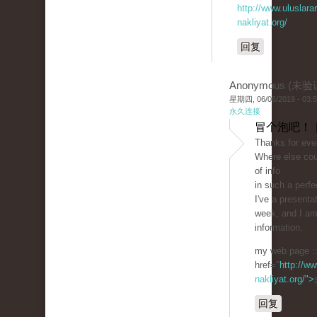
http://www.uluslarar
nakliyat.org/
回复
Anonymous (未验
星期四, 06/06/2019 - 03:
永久连接
冒个泡吧！ 
Thanks for ever
Where else cou
of info
in such a perfe
I've a present
week, and I am
information.
my web page :
href="
http://ww
nakliyat.org/">
回复