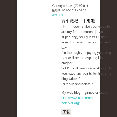
Anonymous (未验证)
星期四, 06/06/2019 - 06:32
永久连接
冒个泡吧！ | 泡泡
Hmm it seems like your website
ate my first comment (it was
super long) so I guess I'll just
sum it up what I had written and
say,
I'm thoroughly enjoying your blog.
I as well am an aspiring blog
blogger
but I'm still new to everything. Do
you have any points for first-time
blog writers?
I'd really appreciate it.
My web blog :: şirinevler escort -
http://www.uluslararasi-
nakliyat.org/
回复