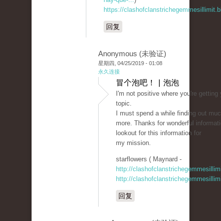
https://clashofclanstrichegemmesillimit
回复
Anonymous (未验证)
星期四, 04/25/2019 - 01:08
永久连接
冒个泡吧！ | 泡泡
I'm not positive where you're getting
topic.
I must spend a while finding out mu
more. Thanks for wonderful informati
lookout for this information for
my mission.
starflowers ( Maynard -
http://clashofclanstrichegemmesillim
http://clashofclanstrichegemmesillim
回复