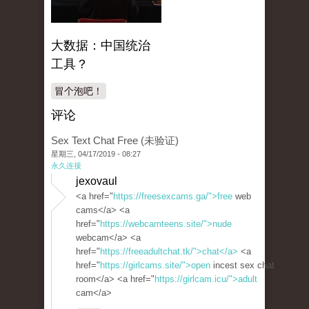
大数据：中国统治
工具？
冒个泡吧！
评论
Sex Text Chat Free (未验证)
星期三, 04/17/2019 - 08:27
永久连接
jexovaul
<a href="
https://freesexcams.ga/">free
web
cams</a> <a
href="
https://webcamteens.site/">nude
webcam</a> <a
href="
https://freeadultchat.tk/">chat</a>
<a
href="
https://girlcams.site/">open
incest sex chat
room</a> <a href="
https://girlcam.icu/">adult
cam</a>