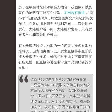
另，在敏感时段针对敏感人物名（或图像）以及
事件的屏蔽有可能存在特殊。
本网曾有报道
，“周
小平”高度敏感时期，时政漫画家变态辣椒的相关
作品，在微信朋友圈无法顺利发布——海外用户
发布，大陆用户看不到；大陆用户发布，只有发
布者自己和海外用户可见。
有关长微博监控，泡泡的一位读者，匿名向泡泡
爆料说，国内顶尖团队已开发出直接将审查系统
接入长微博的技术，虽然相对于纯文字审查速度
有所减慢，但直接部署在带审查产品的服务器所
在地：
长微博监控也即图片监控确实有开发，
主要思路为OCR提取文字信息转为纯文
本后接入现有审查系统，OCR模块很
nb，国内顶尖团队开发，文本型长微博
通吃无压力，对于漫画内文字、图片叠
加文字、较规整的手写字体等有干扰的