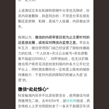
上述测试文本在私聊和群聊中分享也无障碍，但
若内容被删除，则是同步的：不管是分享在朋友
圈还是群聊、私聊，甚或个人收藏，内容都会消
失。
推测认为，
微信的内容审查目前为止主要针对的
还是朋友圈，或有应对网信办监管之意。
早在去
年五月，微信管理部门就已经设置了限制传播能
力的红线：“个人好友+关注公众账号+所在群数
量不能超过5000人”，但即便如此，也无法拦截
微信用户将所见消息转发到墙内外各大公开社交
平台上，同时朋友圈存在一定程度上既有的辅助
传播能力，于是对内容的限制仍然被认为是“必
需”的。
微信“处处惊心”
转发敏感内容并不比原创更安全，使用微信与使
用微博无二致。去年8月6号，据
维权网
报道，西
安维权人士罗光明因转发了一条关于新疆莎车消