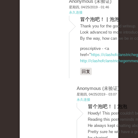
Anonymous (未验证)
星期四, 04/25/2019 - 01:46
永久连接
冒个泡吧！ | 泡泡
Thank you for the good writeup. 
Look advanced to more introduc
By the way, how can we be in c
proscriptive - <a
href="
https://clashofclanstrich
http://clashofclanstrichegemmesi
回复
Anonymous (未验证)
星期四, 04/25/2019 - 03:07
永久连接
冒个泡吧！ | 泡泡
Howdy! This post couldn't be
Reading this post reminds 
He always kept chatting about
Pretty sure he will have a 
for sharing!