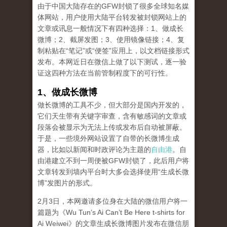
由于中国大陆存在的GFW封锁了很多全球知名媒
体网站，用户使用大陆平台转发被封锁网站上的
文章或讯息一般情况下有四种选择：1、做成长
微博；2、截屏发图；3、使用镜像链接；4、复
制粘贴在“笔记”或“便签”应用上，以文档链接形式
发布。本网近日在微信上做了以下测试，逐一验
证这四种方法在当前管制程度下的可行性。
1、做成长微博
做长微博的工具不少，但大部分是国内开发的，
它们天生带有关键字审查，含有敏感词的文章或
段落会被显示为无法上传或发布后自动被屏蔽。
于是，一些境外网站设置了自带的长微博生成
器，比如以新闻和时政评论为主题的
自由港
。自
由港建立不到一周便被GFW封锁了，此后用户将
文章转发到墙内平台时大多会选择使用“生成长微
博”发图片的形式。
2月3日，本网邀请多位身在大陆的微信用户将一
篇题为《Wu Tun’s Ai Can’t Be Here t-shirts for
Ai Weiwei》的文章生成长微博图片发布在微信朋