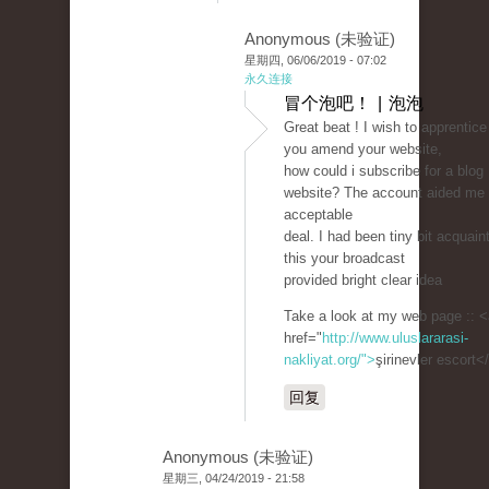
Anonymous (未验证)
星期四, 06/06/2019 - 07:02
永久连接
冒个泡吧！ | 泡泡
Great beat ! I wish to apprentice
you amend your website,
how could i subscribe for a blog
website? The account aided me
acceptable
deal. I had been tiny bit acquain
this your broadcast
provided bright clear idea
Take a look at my web page :: <
href="
http://www.uluslararasi-
nakliyat.org/">
şirinevler escort<
回复
Anonymous (未验证)
星期三, 04/24/2019 - 21:58