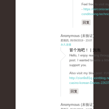
-
https://airconisrae
conditioning-techni
回复
Anonymous (未验证)
星期四, 05/30/2019 - 23:07
永久连接
冒个泡吧！ | 泡泡
Hello, I enjoy reading throug
post. I wanted to write a lit
support you.
Also visit my blog post
http://zion9o81q.pointblog.n
casino-korean-Diaries-2263
回复
Anonymous (未验证)