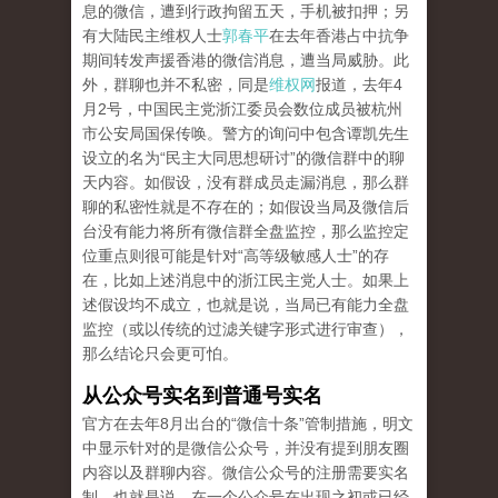
息的微信，遭到行政拘留五天，手机被扣押；另
有大陆民主维权人士
郭春平
在去年香港占中抗争
期间转发声援香港的微信消息，遭当局威胁。此
外，群聊也并不私密，同是
维权网
报道，去年4
月2号，中国民主党浙江委员会数位成员被杭州
市公安局国保传唤。警方的询问中包含谭凯先生
设立的名为“民主大同思想研讨”的微信群中的聊
天内容。如假设，没有群成员走漏消息，那么群
聊的私密性就是不存在的；如假设当局及微信后
台没有能力将所有微信群全盘监控，那么监控定
位重点则很可能是针对“高等级敏感人士”的存
在，比如上述消息中的浙江民主党人士。如果上
述假设均不成立，也就是说，当局已有能力全盘
监控（或以传统的过滤关键字形式进行审查），
那么结论只会更可怕。
从公众号实名到普通号实名
官方在去年8月出台的“微信十条”管制措施，明文
中显示针对的是微信公众号，并没有提到朋友圈
内容以及群聊内容。微信公众号的注册需要实名
制，也就是说，在一个公众号在出现之初或已经