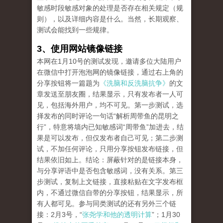
敏感时段敏感对象的处理是否存在相关规定（规
则），以及详细内容是什么。当然，长期观察、
测试会能找到一些规律。
3、使用网站镜像链接
本网在1月10号的测试发现，邀请多位大陆用户
在微信中打开泡泡网的镜像链接，通过右上角的
分享按钮将一篇题为
《洗脑和反洗脑抗争》
的文
章发送至朋友圈，结果显示，只有发布者一人可
见，包括海外用户，均不可见。第一步测试，选
择发布的同时评论一句话“解析周带鱼的昆明之
行”，特意将墙内已知敏感词“周带鱼”加进去，结
果是可以发布，但仅发布者自己可见；第二步测
试，不加任何评论，只用分享按钮发布链接，但
结果依旧如上。结论：屏蔽针对的是链接本身，
与分享评语中是否包含敏感词，没有关系。第三
步测试，复制上文链接，直接粘贴在文字发布框
内，不通过微信自带的分享按钮，结果显示，所
有人都可见。参与同类测试的还有另外三个链
接：2月3号，“
张尧学和他的透明计算
”；1月30