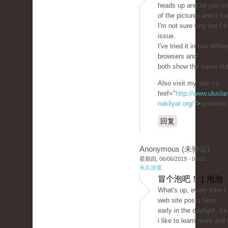
heads up and let you k
of the pictures aren't lo
I'm not sure why but I th
issue.
I've tried it in two differ
browsers and
both show the same ou
Also visit my site <a
href="
http://www.uluslar
nakliyat.org/">
şirinevle
回复
Anonymous (未验证)
星期四, 06/06/2019 - 06:01
永久连接
冒个泡吧！ | 泡泡
What's up, every time i
web site posts here
early in the daylight, fo
i like to learn more and